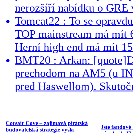
nerozšíří nabídku o GRE v
Tomcat22 : To se opravdu
TOP mainstream má mít 
Herní high end má mít 15
BMT20 : Arkan: [quote]De
prechodom na AM5 (u INT
pred Haswellom). Skutočn
Corsair Cove – zajímavá pirátská
Jste fandové 
budovatelská strategie vyšla