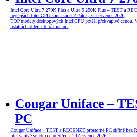
Intel Core Ultra 7 270K Plus a Ultra 5 250K Plus – TEST a R
nejlepších Intel CPU současnosti?
Pátek, 31 červenec 2026
TOP modely desktopových Intel CPU potěší překvapivě cenou. 
ostatních ohledech už moc ne.
Cougar Uniface – T
PC
Cougar Uniface – TEST a RECENZE prostorné PC skříně bez 
překvapivě solidní cenu
Středa, 29 červenec 2026