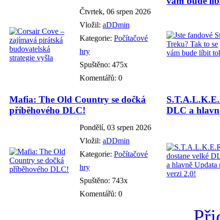
vám bude líbi
Čtvrtek, 06 srpen 2026
Vložil:
aDDmin
Kategorie:
Počítačové
hry
Spuštěno: 475x
Komentářů: 0
Mafia: The Old Country se dočká
S.T.A.L.K.E.
příběhového DLC!
DLC a hlavně
Pondělí, 03 srpen 2026
Vložil:
aDDmin
Kategorie:
Počítačové
hry
Spuštěno: 743x
Komentářů: 0
Při