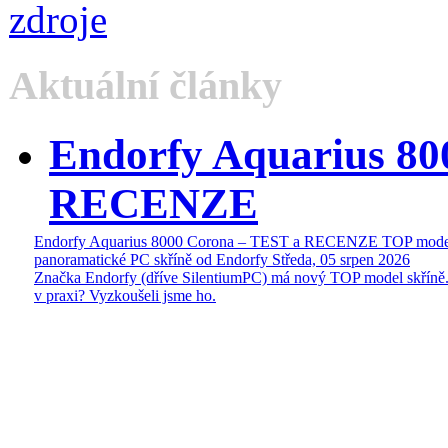
Aktuální články
Endorfy Aquarius 80
RECENZE
Endorfy Aquarius 8000 Corona – TEST a RECENZE TOP mode
panoramatické PC skříně od Endorfy
Středa, 05 srpen 2026
Značka Endorfy (dříve SilentiumPC) má nový TOP model skříně.
v praxi? Vyzkoušeli jsme ho.