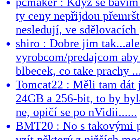
pcmaker : Když se bavím
ty ceny nepřijdou přemršt
nesledují, ve sdělovacích 
shiro : Dobre jim tak...al
vyrobcom/predajcom aby z
blbecek, co take prachy ..
Tomcat22 : Měli tam dát 
24GB a 256-bit, to by byla
ne, opičí se po nVidii......
BMT20 : No s takovými p
vzít některý z nižších mo