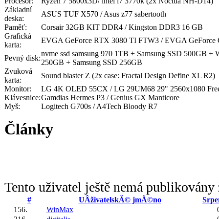
Procesor:
Ryzen 7 5800x3D/ intel i7 3770k (2x Noctua NH-D14)
Základní
ASUS TUF X570 / Asus z77 sabertooth
deska:
Paměť:
Corsair 32GB KIT DDR4 / Kingston DDR3 16 GB
Grafická
EVGA GeForce RTX 3080 TI FTW3 / EVGA GeForce 
karta:
nvme ssd samsung 970 1TB + Samsung SSD 500GB +
Pevný disk:
250GB + Samsung SSD 256GB
Zvuková
Sound blaster Z (2x case: Fractal Design Define XL R2)
karta:
Monitor:
LG 4K OLED 55CX / LG 29UM68 29" 2560x1080 Free
Klávesnice:
Gamdias Hermes P3 / Genius GX Manticore
Myš:
Logitech G700s / A4Tech Bloody R7
Články
Tento uživatel ještě nemá publikovány 
#
UÂživatelskĂ© jmĂ©no
Srpe
156.
WinMax