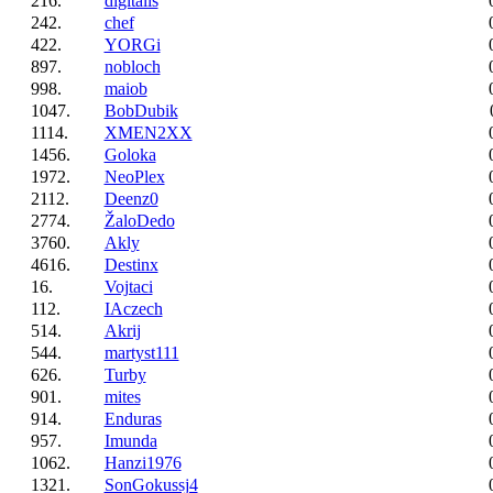
216.
digitalis
242.
chef
422.
YORGi
897.
nobloch
998.
maiob
1047.
BobDubik
1114.
XMEN2XX
1456.
Goloka
1972.
NeoPlex
2112.
Deenz0
2774.
ŽaloDedo
3760.
Akly
4616.
Destinx
16.
Vojtaci
112.
IAczech
514.
Akrij
544.
martyst111
626.
Turby
901.
mites
914.
Enduras
957.
Imunda
1062.
Hanzi1976
1321.
SonGokussj4