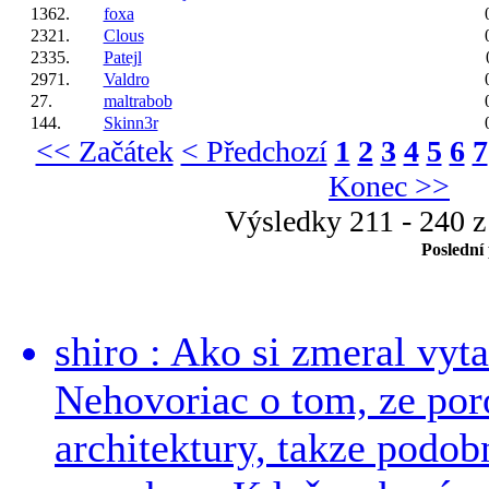
1362.
foxa
2321.
Clous
2335.
Patejl
2971.
Valdro
27.
maltrabob
144.
Skinn3r
<< Začátek
< Předchozí
1
2
3
4
5
6
7
Konec >>
Výsledky 211 - 240 z
Poslední
shiro : Ako si zmeral vyt
Nehovoriac o tom, ze por
architektury, takze podob