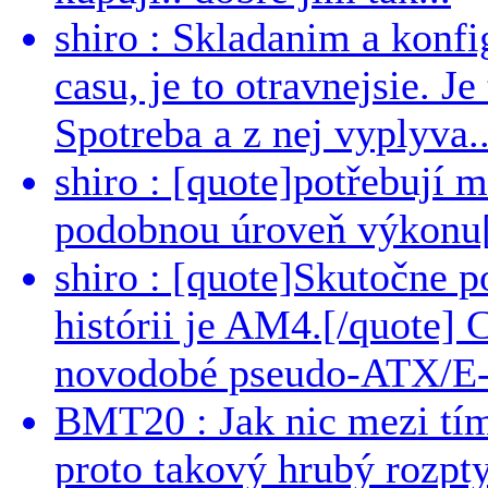
shiro : Skladanim a konfi
casu, je to otravnejsie. Je
Spotreba a z nej vyplyva..
shiro : [quote]potřebují 
podobnou úroveň výkonu[/
shiro : [quote]Skutočne 
histórii je AM4.[/quote]
novodobé pseudo-ATX/E-
BMT20 : Jak nic mezi tí
proto takový hrubý rozpt