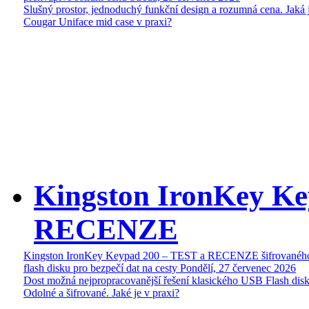
Slušný prostor, jednoduchý funkční design a rozumná cena. Jaká 
Cougar Uniface mid case v praxi?
Kingston IronKey Ke
RECENZE
Kingston IronKey Keypad 200 – TEST a RECENZE šifrované
flash disku pro bezpečí dat na cesty
Pondělí, 27 červenec 2026
Dost možná nejpropracovanější řešení klasického USB Flash disk
Odolné a šifrované. Jaké je v praxi?