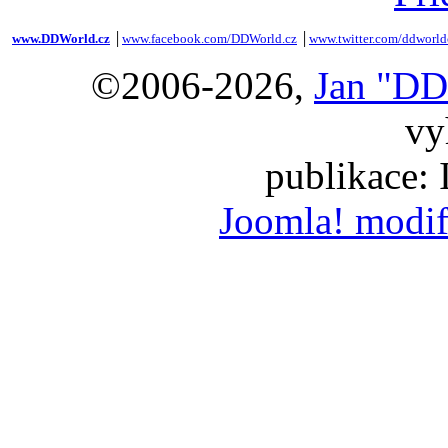
www.DDWorld.cz
│
www.facebook.com/DDWorld.cz
│
www.twitter.com/ddworld
©2006-2026,
Jan "DD
vy
publikace:
Joomla! modif