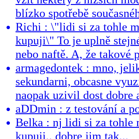
blízko spotřebě současnéh
Richi : \"lidi si za tohle
kupuji\" To je uplně stejn
nebo naftě. A, že takové p
armagedontek : mno, jeli
sekundarni, obcasne vyuzi
naopak uzivil dost dobre a
aDDmin : z testování a pou
Belka : nj lidi si za tohl
kupuji.. dobre jim tak...