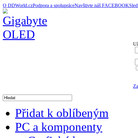
O DDWorld.cz
Podpora a spolupráce
Navštivte náš FACEBOOK
Sle
Už
Za
Přidat k oblíbeným
PC a komponenty