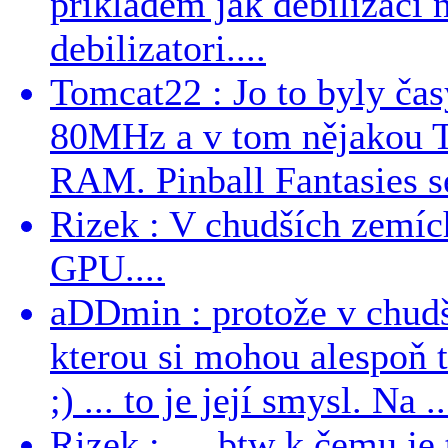
prikladem jak debilizaci
debilizatori....
Tomcat22 : Jo to byly č
80MHz a v tom nějakou T
RAM. Pinball Fantasies se
Rizek : V chudších zemích
GPU....
aDDmin : protože v chudší
kterou si mohou alespoň 
;) ... to je její smysl. Na ..
Rizek : … btw k čemu je