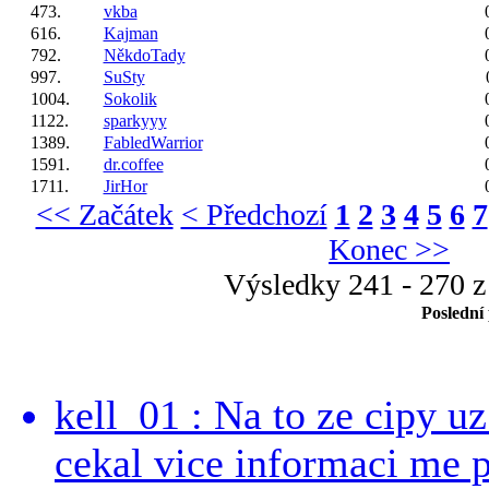
473.
vkba
616.
Kajman
792.
NěkdoTady
997.
SuSty
1004.
Sokolik
1122.
sparkyyy
1389.
FabledWarrior
1591.
dr.coffee
1711.
JirHor
<< Začátek
< Předchozí
1
2
3
4
5
6
7
Konec >>
Výsledky 241 - 270 z
Poslední
kell_01 : Na to ze cipy u
cekal vice informaci me 