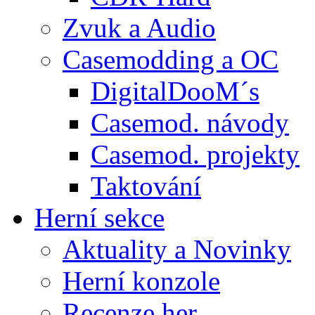
Zvuk a Audio
Casemodding a OC
DigitalDooM´s
Casemod. návody
Casemod. projekty
Taktování
Herní sekce
Aktuality a Novinky
Herní konzole
Recenze her