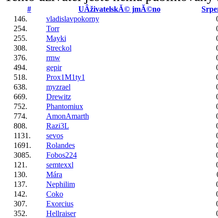
#
UÂživatelskĂ© jmĂ©no
Srpe
146.
vladislavpokorny
254.
Torr
255.
Mayki
308.
Streckol
376.
rmw
494.
gepir
518.
Prox1M1ty1
638.
myzrael
669.
Drewitz
752.
Phantomiux
774.
AmonAmarth
808.
Razi3L
1131.
sevos
1691.
Rolandes
3085.
Fobos224
121.
semtexxl
130.
Mára
137.
Nephilim
142.
Coko
307.
Exorcius
352.
Hellraiser