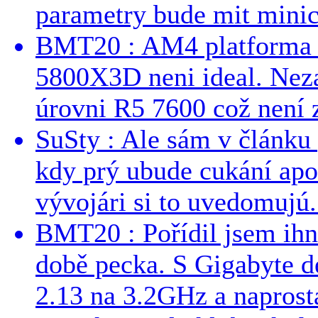
parametry bude mit minici
BMT20 : AM4 platforma oh
5800X3D neni ideal. Neza
úrovni R5 7600 což není z
SuSty : Ale sám v článku 
kdy prý ubude cukání apo
vývojári si to uvedomujú..
BMT20 : Pořídil jsem ih
době pecka. S Gigabyte d
2.13 na 3.2GHz a naprostá