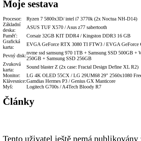
Moje sestava
Procesor:
Ryzen 7 5800x3D/ intel i7 3770k (2x Noctua NH-D14)
Základní
ASUS TUF X570 / Asus z77 sabertooth
deska:
Paměť:
Corsair 32GB KIT DDR4 / Kingston DDR3 16 GB
Grafická
EVGA GeForce RTX 3080 TI FTW3 / EVGA GeForce 
karta:
nvme ssd samsung 970 1TB + Samsung SSD 500GB +
Pevný disk:
250GB + Samsung SSD 256GB
Zvuková
Sound blaster Z (2x case: Fractal Design Define XL R2)
karta:
Monitor:
LG 4K OLED 55CX / LG 29UM68 29" 2560x1080 Free
Klávesnice:
Gamdias Hermes P3 / Genius GX Manticore
Myš:
Logitech G700s / A4Tech Bloody R7
Články
Tento uživatel ještě nemá publikovány 