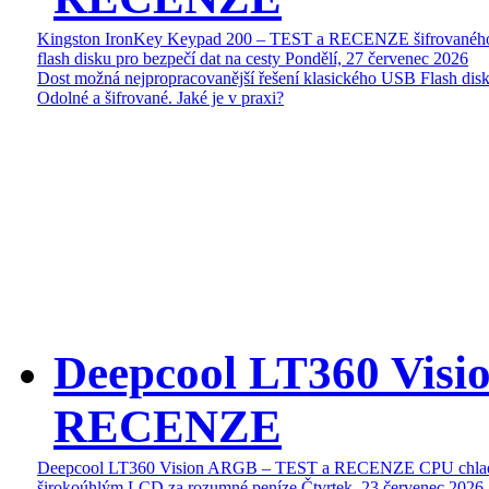
Kingston IronKey Keypad 200 – TEST a RECENZE šifrované
flash disku pro bezpečí dat na cesty
Pondělí, 27 červenec 2026
Dost možná nejpropracovanější řešení klasického USB Flash disk
Odolné a šifrované. Jaké je v praxi?
Deepcool LT360 Vis
RECENZE
Deepcool LT360 Vision ARGB – TEST a RECENZE CPU chlad
širokoúhlým LCD za rozumné peníze
Čtvrtek, 23 červenec 2026