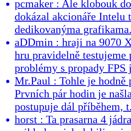
pcmaker : Ale klobouk do
dokázal akcionáře Intelu 
dedikovanýma grafikama..
aDDmin : hraji na 9070 XT
hru pravidelně testujeme
problémy s propady FPS j
Mr.Paul : Tohle je hodně 
Prvních pár hodin je našl
postupuje dál příběhem, t.
horst : Ta prasarna 4 jád