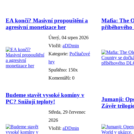
EA končí? Masivní propouštění a
Mafia: The O
agresivní monetizace her
příběhového
Úterý, 04 srpen 2026
Vložil:
aDDmin
Kategorie:
Počítačové
hry
Spuštěno: 150x
Komentářů: 0
Budeme stavět vysoké komíny v
Jumanji: Ope
PC? Snižují teploty!
Závěr trilogie
Středa, 29 červenec
2026
Vložil:
aDDmin