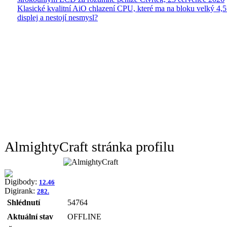
Klasické kvalitní AiO chlazení CPU, které ma na bloku velký 4
displej a nestojí nesmysl?
AlmightyCraft stránka profilu
Digibody:
12.46
Digirank:
282.
Shlédnutí
54764
Aktuální stav
OFFLINE