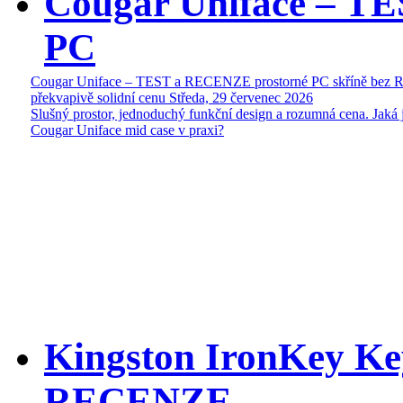
Cougar Uniface – T
PC
Cougar Uniface – TEST a RECENZE prostorné PC skříně bez 
překvapivě solidní cenu
Středa, 29 červenec 2026
Slušný prostor, jednoduchý funkční design a rozumná cena. Jaká 
Cougar Uniface mid case v praxi?
Kingston IronKey Ke
RECENZE