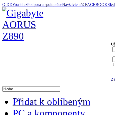
O DDWorld.cz
Podpora a spolupráce
Navštivte náš FACEBOOK
Sle
Už
Za
Přidat k oblíbeným
PC a komponenty