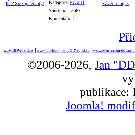
Kategorie:
PC a IT
Spuštěno: 1268x
Komentářů: 1
Při
www.DDWorld.cz
│
www.facebook.com/DDWorld.cz
│
www.twitter.com/ddworld
©2006-2026,
Jan "DD
vy
publikace:
Joomla! modif