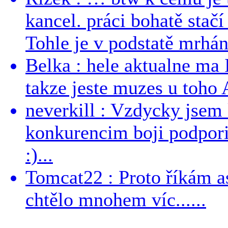
kancel. práci bohatě stač
Tohle je v podstatě mrhání
Belka : hele aktualne ma I
takze jeste muzes u toho 
neverkill : Vzdycky jse
konkurencim boji podporil 
:)...
Tomcat22 : Proto říkám a
chtělo mnohem víc......