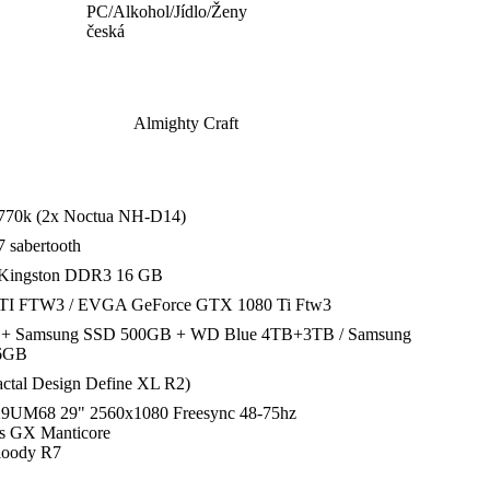
PC/Alkohol/Jídlo/Ženy
česká
Almighty Craft
 3770k (2x Noctua NH-D14)
 sabertooth
 Kingston DDR3 16 GB
TI FTW3 / EVGA GeForce GTX 1080 Ti Ftw3
B + Samsung SSD 500GB + WD Blue 4TB+3TB / Samsung
56GB
ractal Design Define XL R2)
UM68 29" 2560x1080 Freesync 48-75hz
s GX Manticore
loody R7