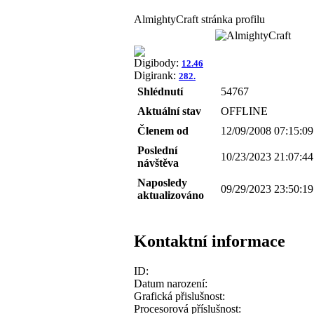
AlmightyCraft stránka profilu
Digibody:
12.46
Digirank:
282.
Shlédnutí
54767
Aktuální stav
OFFLINE
Členem od
12/09/2008 07:15:09
Poslední
10/23/2023 21:07:44
návštěva
Naposledy
09/29/2023 23:50:19
aktualizováno
Kontaktní informace
ID:
Datum narození:
Grafická přislušnost:
Procesorová příslušnost: