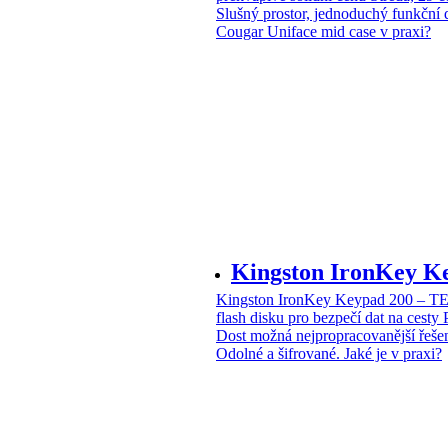
Slušný prostor, jednoduchý funkční 
Cougar Uniface mid case v praxi?
Kingston IronKey 
Kingston IronKey Keypad 200 – 
flash disku pro bezpečí dat na cesty
Dost možná nejpropracovanější řeše
Odolné a šifrované. Jaké je v praxi?