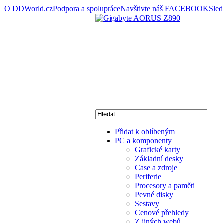
O DDWorld.cz
Podpora a spolupráce
Navštivte náš FACEBOOK
Sle
Přidat k oblíbeným
PC a komponenty
Grafické karty
Základní desky
Case a zdroje
Periferie
Procesory a paměti
Pevné disky
Sestavy
Cenové přehledy
Z jiných webů