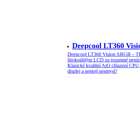
Deepcool LT360 Vi
Deepcool LT360 Vision ARGB – T
širokoúhlým LCD za rozumné peníz
Klasické kvalitní AiO chlazení CPU
displej a nestojí nesmysl?