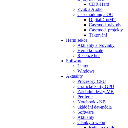
CDR-Hard
Zvuk a Audio
Casemodding a OC
DigitalDooM´s
Casemod. návody
Casemod. projekty
Taktování
Herní sekce
Aktuality a Novinky
Herní konzole
Recenze her
Software
Linux
Windows
Aktuality
Procesory-CPU
Grafické karty-GPU
Základní desky-MB
Periferie
Notebook - NB
ukládání dat-média
Software
Aktuality
Články o webu
Reklama a PR