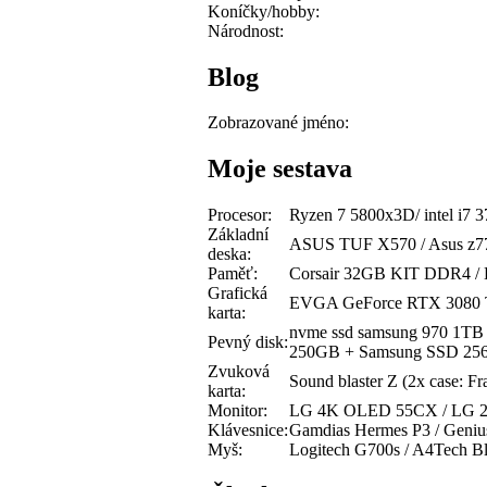
Koníčky/hobby:
Národnost:
Blog
Zobrazované jméno:
Moje sestava
Procesor:
Ryzen 7 5800x3D/ intel i7
Základní
ASUS TUF X570 / Asus z77
deska:
Paměť:
Corsair 32GB KIT DDR4 /
Grafická
EVGA GeForce RTX 3080 
karta:
nvme ssd samsung 970 1T
Pevný disk:
250GB + Samsung SSD 2
Zvuková
Sound blaster Z (2x case: F
karta:
Monitor:
LG 4K OLED 55CX / LG 29
Klávesnice:
Gamdias Hermes P3 / Geniu
Myš:
Logitech G700s / A4Tech B