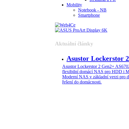
Mobility
Notebook - NB
Smartphone
Aktuální články
Asustor Lockerstor
Asustor Lockerstor 2 Gen2+ AS6
flexibilní domácí NAS pro HDD i 
Moderní NAS v základní verzi pro 
řešení do domácnosti.