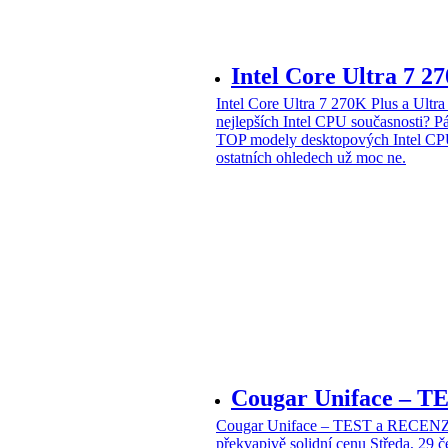
Intel Core Ultra 7 2
Intel Core Ultra 7 270K Plus a Ul
nejlepších Intel CPU současnosti?
Pá
TOP modely desktopových Intel CPU
ostatních ohledech už moc ne.
Cougar Uniface – T
Cougar Uniface – TEST a RECENZE
překvapivě solidní cenu
Středa, 29 