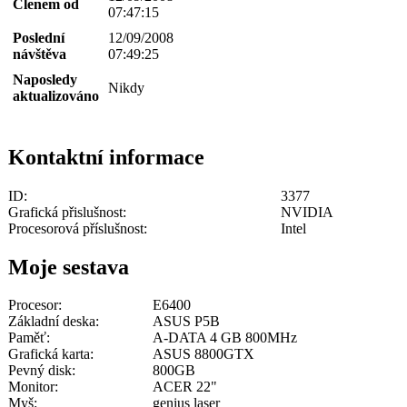
Členem od
07:47:15
Poslední
12/09/2008
návštěva
07:49:25
Naposledy
Nikdy
aktualizováno
Kontaktní informace
ID:
3377
Grafická přislušnost:
NVIDIA
Procesorová příslušnost:
Intel
Moje sestava
Procesor:
E6400
Základní deska:
ASUS P5B
Paměť:
A-DATA 4 GB 800MHz
Grafická karta:
ASUS 8800GTX
Pevný disk:
800GB
Monitor:
ACER 22"
Myš:
genius laser