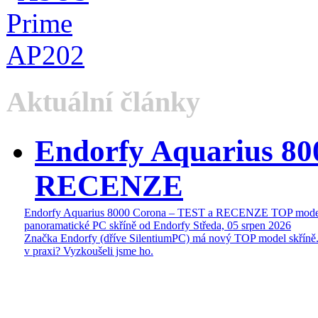
Aktuální články
Endorfy Aquarius 80
RECENZE
Endorfy Aquarius 8000 Corona – TEST a RECENZE TOP mode
panoramatické PC skříně od Endorfy
Středa, 05 srpen 2026
Značka Endorfy (dříve SilentiumPC) má nový TOP model skříně.
v praxi? Vyzkoušeli jsme ho.