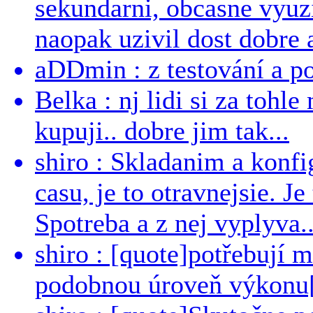
sekundarni, obcasne vyuzi
naopak uzivil dost dobre a
aDDmin : z testování a pou
Belka : nj lidi si za tohl
kupuji.. dobre jim tak...
shiro : Skladanim a konfi
casu, je to otravnejsie. Je
Spotreba a z nej vyplyva..
shiro : [quote]potřebují 
podobnou úroveň výkonu[/