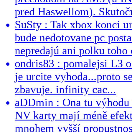
pred Haswellom). Skutočn
SuSty : Tak xbox konci ur
bude nedotovane pc post
nepredajú ani polku toho c
ondris83 : pomalejsi L3 o
je urcite vyhoda...proto 
zbavuje. infinity cac...
aDDmin : Ona tu výhodu a
NV karty mají méně efekt
mnohem vyšší propustnost