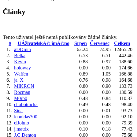
Články
Tento uživatel ještě nemá publikovány žádné články.
#
UÂživatelskĂ© jmĂ©no
Srpen
Červenec
Celkem
1.
aDDmin
62.24
74.95
12465.20
2.
Belka
6.53
6.51
442.46
3.
Kevin
0.88
0.97
188.60
4.
holoway
0.00
0.00
174.66
5.
Waffen
0.89
1.05
166.88
6.
ja_X
0.76
0.98
164.68
7.
MIKRON
0.80
0.90
133.73
8.
Rocman
0.00
0.00
130.59
9.
M0rb0
0.48
0.84
110.37
10.
chobotnicka
0.49
0.48
98.40
11.
Sina
0.00
0.01
93.73
12.
leonidas300
0.00
0.00
92.10
13.
elJohno
0.00
0.00
79.39
14.
j.matrix
0.10
0.18
77.43
15.
J.C.Denton
0.00
0.00
75.68