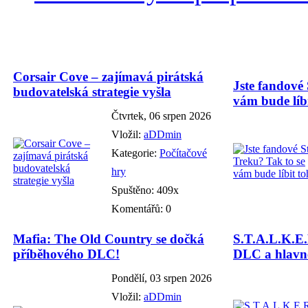
Corsair Cove – zajímavá pirátská
Jste fandové 
budovatelská strategie vyšla
vám bude líbi
Čtvrtek, 06 srpen 2026
Vložil:
aDDmin
Kategorie:
Počítačové
hry
Spuštěno: 409x
Komentářů: 0
Mafia: The Old Country se dočká
S.T.A.L.K.E.
příběhového DLC!
DLC a hlavně
Pondělí, 03 srpen 2026
Vložil:
aDDmin