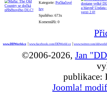
Kategorie:
Počítačové
hry
Spuštěno: 673x
Komentářů: 0
Při
www.DDWorld.cz
│
www.facebook.com/DDWorld.cz
│
www.twitter.com/ddworld
©2006-2026,
Jan "DD
vy
publikace:
Joomla! modif