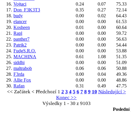
16.
Vojtaci
0.24
0.07
75.33
17.
Don_F3K3T3
0.35
0.27
72.14
18.
budy
0.00
0.02
64.43
19.
elancer
0.00
0.00
61.53
20.
Kosheen
0.01
0.00
60.64
21.
Rapl
0.00
0.00
59.72
22.
panther7
0.00
0.00
56.63
23.
Patrik2
0.00
0.00
54.44
24.
FudgS.R.O.
0.00
0.00
53.88
25.
MACHINA
0.61
1.08
51.35
26.
siddhi
0.00
0.00
51.09
27.
maltrabob
0.06
0.06
50.88
28.
F3rda
0.00
0.04
49.36
29.
Allie Fox
0.00
0.00
48.86
30.
Rafan
0.31
0.49
47.75
<< Začátek
< Předchozí
1
2
3
4
5
6
7
8
9
10
Následující >
Konec >>
Výsledky 1 - 30 z 9103
Poslední