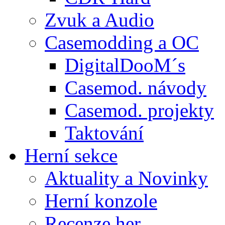
Zvuk a Audio
Casemodding a OC
DigitalDooM´s
Casemod. návody
Casemod. projekty
Taktování
Herní sekce
Aktuality a Novinky
Herní konzole
Recenze her