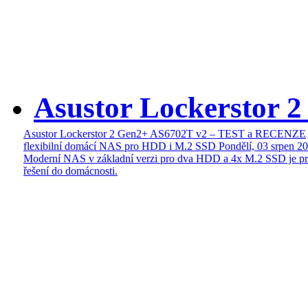
Asustor Lockerstor 
Asustor Lockerstor 2 Gen2+ AS6702T v2 – TEST a RECENZE
flexibilní domácí NAS pro HDD i M.2 SSD
Pondělí, 03 srpen 2
Moderní NAS v základní verzi pro dva HDD a 4x M.2 SSD je pr
řešení do domácnosti.