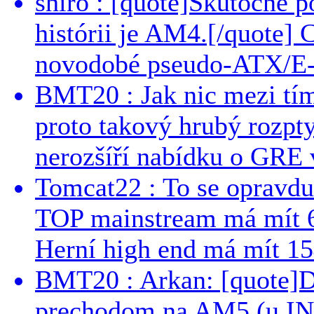
shiro : [quote]Skutočne 
histórii je AM4.[/quote]
novodobé pseudo-ATX/E-
BMT20 : Jak nic mezi tí
proto takový hrubý rozpt
nerozšíří nabídku o GRE v
Tomcat22 : To se opravdu
TOP mainstream má mít 
Herní high end má mít 15
BMT20 : Arkan: [quote]De
prechodom na AM5 (u INT