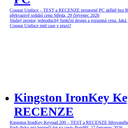
Cougar Uniface – TEST a RECENZE prostorné PC skříně bez 
překvapivě solidní cenu
Středa, 29 červenec 2026
Slušný prostor, jednoduchý funkční design a rozumná cena. Jaká 
Cougar Uniface mid case v praxi?
Kingston IronKey Ke
RECENZE
Kingston IronKey Keypad 200 – TEST a RECENZE šifrované
flash disku pro bezpečí dat na cesty
Pondělí, 27 červenec 2026