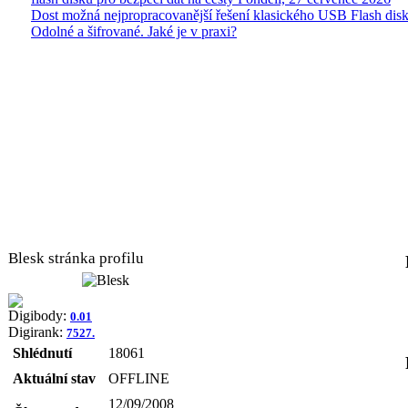
Dost možná nejpropracovanější řešení klasického USB Flash disk
Odolné a šifrované. Jaké je v praxi?
Blesk stránka profilu
Digibody:
0.01
Digirank:
7527.
Shlédnutí
18061
Aktuální stav
OFFLINE
12/09/2008