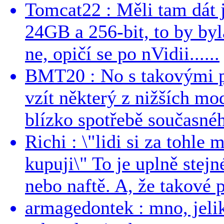
Tomcat22 : Měli tam dát 
24GB a 256-bit, to by byla
ne, opičí se po nVidii......
BMT20 : No s takovými p
vzít některý z nižších mo
blízko spotřebě současnéh
Richi : \"lidi si za tohle
kupuji\" To je uplně stejn
nebo naftě. A, že takové p
armagedontek : mno, jeli