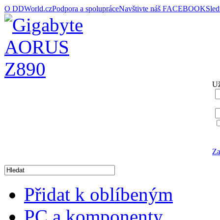
O DDWorld.cz
Podpora a spolupráce
Navštivte náš FACEBOOK
Sle
Už
Za
Přidat k oblíbeným
PC a komponenty