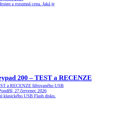
design a rozumná cena. Jaká je
Keypad 200 – TEST a RECENZE
TEST a RECENZE šifrovaného USB
Pondělí, 27 červenec 2026
ní klasického USB Flash disku.