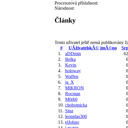
Procesorová příslušnost:
Národnost:
Články
Tento uživatel ještě nemá publikovány ž
#
UÂživatelskĂ© jmĂ©no
Sr
1.
aDDmin
62
2.
Belka
6
3.
Kevin
0
4.
holoway
0
5.
Waffen
0
6.
ja_X
0
7.
MIKRON
0
8.
Rocman
0
9.
M0rb0
0
10.
chobotnicka
0
11.
Sina
0
12.
leonidas300
0
13.
elJohno
0
14.
j.matrix
0