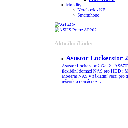
Mobility
Notebook - NB
Smartphone
Aktuální články
Asustor Lockerstor
Asustor Lockerstor 2 Gen2+ AS6
flexibilní domácí NAS pro HDD i 
Moderní NAS v základní verzi pro 
řešení do domácnosti.