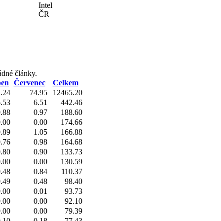
Intel
ČR
ádné články.
pen
Červenec
Celkem
.24
74.95
12465.20
.53
6.51
442.46
.88
0.97
188.60
.00
0.00
174.66
.89
1.05
166.88
.76
0.98
164.68
.80
0.90
133.73
.00
0.00
130.59
.48
0.84
110.37
.49
0.48
98.40
.00
0.01
93.73
.00
0.00
92.10
.00
0.00
79.39
.10
0.18
77.43