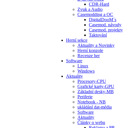
CDR-Hard
Zvuk a Audio
Casemodding a OC
DigitalDooM´s
Casemod. návody
Casemod. projekty
Taktování
Herní sekce
Aktuality a Novinky
Herní konzole
Recenze her
Software
Linux
Windows
Aktuality
Procesory-CPU
Grafické karty-GPU
Základní desky-MB
Periferie
Notebook - NB
ukládání dat-média
Software
Aktuality
Články o webu
Reklama a PR