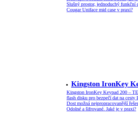
Slušný prostor, jednoduchý funkční 
Cougar Uniface mid case v praxi?
Kingston IronKey 
Kingston IronKey Keypad 200 – 
flash disku pro bezpečí dat na cesty
Dost možná nejpropracovanější řeše
Odolné a šifrované. Jaké je v praxi?