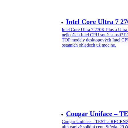
Intel Core Ultra 7 2
Intel Core Ultra 7 270K Plus a Ul
nejlepších Intel CPU současnosti?
Pá
TOP modely desktopových Intel CPU
ostatních ohledech už moc ne.
Cougar Uniface – T
Cougar Uniface – TEST a RECENZE
překvapivě solidní cenu
Středa, 29 