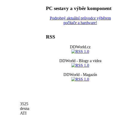
PC sestavy a výběr komponent
Podrobný aktuální průvodce výběrem
počítače a hardware!
RSS
DDWorld.cz
DDWorld - Blogy a videa
DDWorld - Magazín
3525
desna
ATI