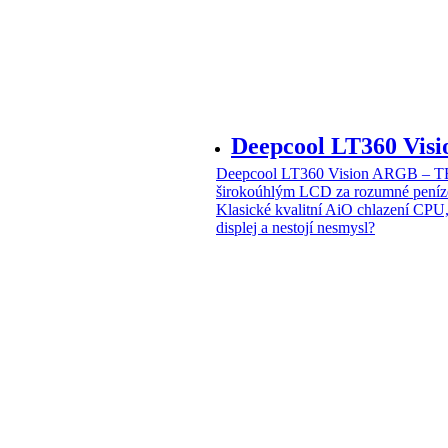
Deepcool LT360 Vi
Deepcool LT360 Vision ARGB – T
širokoúhlým LCD za rozumné peníz
Klasické kvalitní AiO chlazení CPU
displej a nestojí nesmysl?