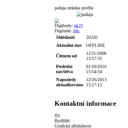
patlaja stránka profilu
Digibody:
10.77
Digirank:
335.
Shlédnutí
20320
Aktuální stav
OFFLINE
12/11/2008
Členem od
13:57:35
Poslední
01/26/2016
návštěva
15:54:54
Naposledy
12/26/2013
aktualizováno
15:17:12
Kontaktní informace
ID:
Bydliště:
Grafická přislušnost: