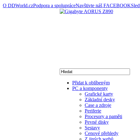
O DDWorld.cz
Podpora a spolupráce
Navštivte náš FACEBOOK
Sle
Přidat k oblíbeným
PC a komponenty
Grafické karty
Základní desky
Case a zdroje
Periferie
Procesory a paměti
Pevné disky
Sestavy
Cenové přehledy
Z jiných webů