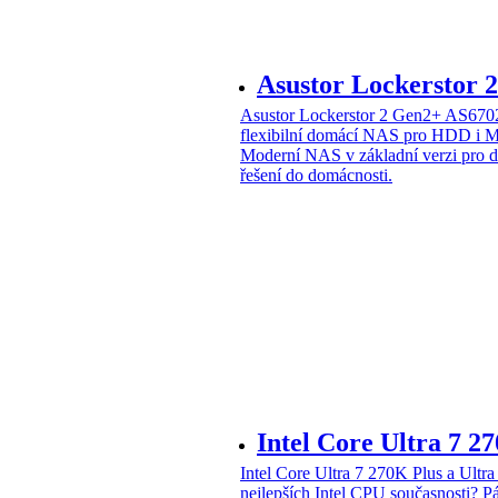
Asustor Lockerstor
Asustor Lockerstor 2 Gen2+ AS6
flexibilní domácí NAS pro HDD i 
Moderní NAS v základní verzi pro 
řešení do domácnosti.
Intel Core Ultra 7 2
Intel Core Ultra 7 270K Plus a Ul
nejlepších Intel CPU současnosti?
Pá