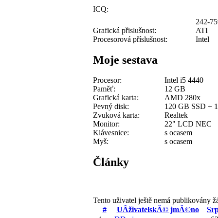
ICQ:
242-75
Grafická přislušnost:
ATI
Procesorová příslušnost:
Intel
Moje sestava
Procesor:
Intel i5 4440
Paměť:
12 GB
Grafická karta:
AMD 280x
Pevný disk:
120 GB SSD + 1
Zvuková karta:
Realtek
Monitor:
22" LCD NEC
Klávesnice:
s ocasem
Myš:
s ocasem
Články
Tento uživatel ještě nemá publikovány ž
#
UÂživatelskĂ© jmĂ©no
Sr