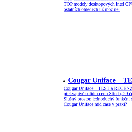
TOP modely desktopových Intel CPU
ostatních ohledech už moc ne.
Cougar Uniface – T
Cougar Uniface – TEST a RECENZE
překvapivě solidní cenu
Středa, 29 
Slušný prostor, jednoduchý funkční 
Cougar Uniface mid case v praxi?