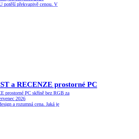
 potěší překvapivě cenou. V
EST a RECENZE prostorné PC
 prostorné PC skříně bez RGB za
červenec 2026
design a rozumná cena. Jaká je