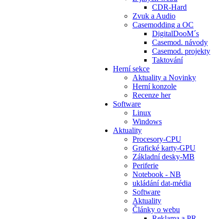
CDR-Hard
Zvuk a Audio
Casemodding a OC
DigitalDooM´s
Casemod. návody
Casemod. projekty
Taktování
Herní sekce
Aktuality a Novinky
Herní konzole
Recenze her
Software
Linux
Windows
Aktuality
Procesory-CPU
Grafické karty-GPU
Základní desky-MB
Periferie
Notebook - NB
ukládání dat-média
Software
Aktuality
Články o webu
Reklama a PR