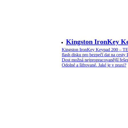
Kingston IronKey 
Kingston IronKey Keypad 200 – 
flash disku pro bezpečí dat na cesty
Dost možná nejpropracovanější řeše
Odolné a šifrované. Jaké je v praxi?