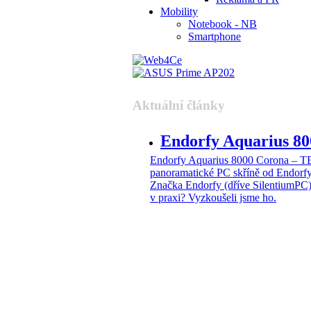
Mobility
Notebook - NB
Smartphone
Aktuální články
Endorfy Aquarius 
Endorfy Aquarius 8000 Corona –
panoramatické PC skříně od Endorf
Značka Endorfy (dříve SilentiumPC)
v praxi? Vyzkoušeli jsme ho.