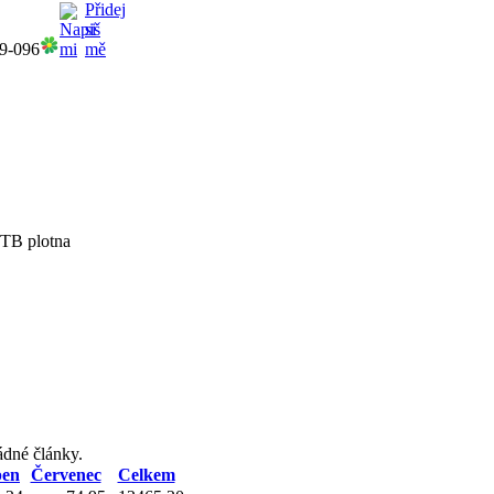
9-096
TB plotna
ádné články.
pen
Červenec
Celkem