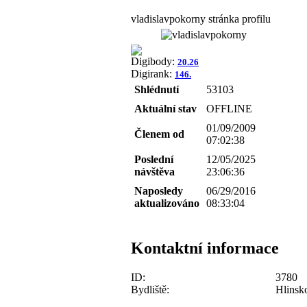
vladislavpokorny stránka profilu
Digibody:
20.26
Digirank:
146.
Shlédnutí
53103
Aktuální stav
OFFLINE
01/09/2009
Členem od
07:02:38
Poslední
12/05/2025
návštěva
23:06:36
Naposledy
06/29/2016
aktualizováno
08:33:04
Kontaktní informace
ID:
3780
Bydliště:
Hlinsk