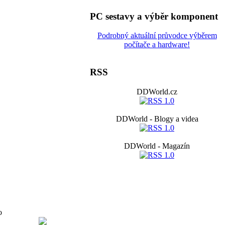
PC sestavy a výběr komponent
Podrobný aktuální průvodce výběrem
počítače a hardware!
RSS
DDWorld.cz
DDWorld - Blogy a videa
DDWorld - Magazín
o