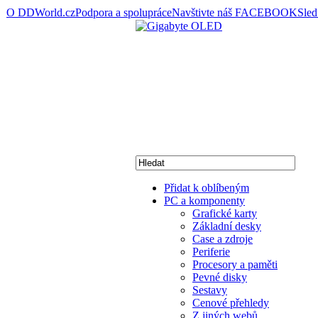
O DDWorld.cz
Podpora a spolupráce
Navštivte náš FACEBOOK
Sle
Přidat k oblíbeným
PC a komponenty
Grafické karty
Základní desky
Case a zdroje
Periferie
Procesory a paměti
Pevné disky
Sestavy
Cenové přehledy
Z jiných webů