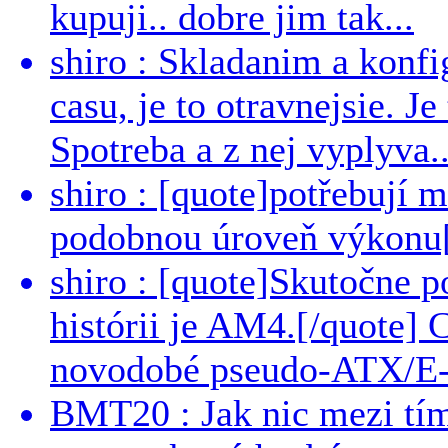
kupuji.. dobre jim tak...
shiro : Skladanim a konfi
casu, je to otravnejsie. Je
Spotreba a z nej vyplyva..
shiro : [quote]potřebují 
podobnou úroveň výkonu[/
shiro : [quote]Skutočne 
histórii je AM4.[/quote]
novodobé pseudo-ATX/E-
BMT20 : Jak nic mezi tí