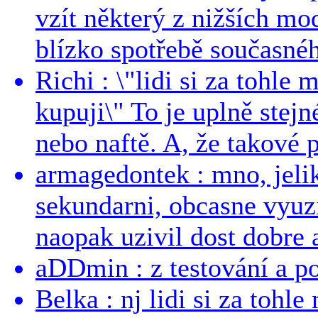
vzít některý z nižších mo
blízko spotřebě současnéh
Richi : \"lidi si za tohle
kupuji\" To je uplně stejn
nebo naftě. A, že takové p
armagedontek : mno, jeli
sekundarni, obcasne vyuzi
naopak uzivil dost dobre a
aDDmin : z testování a pou
Belka : nj lidi si za tohl