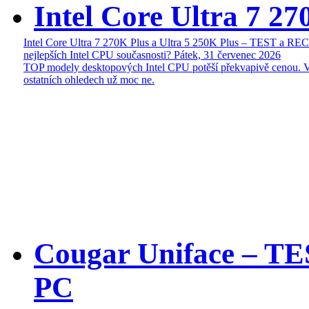
Intel Core Ultra 7 27
Intel Core Ultra 7 270K Plus a Ultra 5 250K Plus – TEST a R
nejlepších Intel CPU současnosti?
Pátek, 31 červenec 2026
TOP modely desktopových Intel CPU potěší překvapivě cenou. 
ostatních ohledech už moc ne.
Cougar Uniface – T
PC