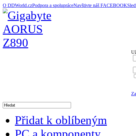
O DDWorld.cz
Podpora a spolupráce
Navštivte náš FACEBOOK
Sle
Už
Za
Přidat k oblíbeným
PC a komponenty