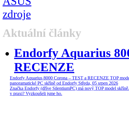
Aktuální články
Endorfy Aquarius 80
RECENZE
Endorfy Aquarius 8000 Corona – TEST a RECENZE TOP mode
panoramatické PC skříně od Endorfy
Středa, 05 srpen 2026
Značka Endorfy (dříve SilentiumPC) má nový TOP model skříně.
v praxi? Vyzkoušeli jsme ho.