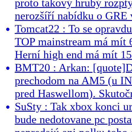
proto takový hrubý rozpt
nerozšíří nabídku o GRE v
Tomcat22 : To se opravdu
TOP mainstream má mít 
Herní high end má mít 15
BMT20 : Arkan: [quote]De
prechodom na AM5 (u INT
pred Haswellom). Skutočn
SuSty : Tak xbox konci ur
bude nedotovane pc post