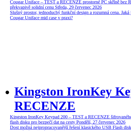
Cougar Uniface – TEST a RECENZE prostorné PC skříně bez 
překvapivě solidní cenu
Středa, 29 červenec 2026
Slušný prostor, jednoduchý funkční design a rozumná cena. Jaká 
Cougar Uniface mid case v praxi?
Kingston IronKey Ke
RECENZE
Kingston IronKey Keypad 200 – TEST a RECENZE šifrované
flash disku pro bezpečí dat na cesty
Pondělí, 27 červenec 2026
Dost možná nejpropracovanější řešení klasického USB Flash disk