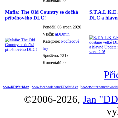
Komentářů: 0
Mafia: The Old Country se dočká
S.T.A.L.K.E.
příběhového DLC!
DLC a hlavně
Pondělí, 03 srpen 2026
Vložil:
aDDmin
Kategorie:
Počítačové
hry
Spuštěno: 721x
Komentářů: 0
Při
www.DDWorld.cz
│
www.facebook.com/DDWorld.cz
│
www.twitter.com/ddworld
©2006-2026,
Jan "DD
vy