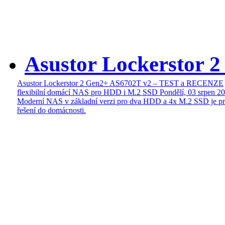
Asustor Lockerstor 
Asustor Lockerstor 2 Gen2+ AS6702T v2 – TEST a RECENZE
flexibilní domácí NAS pro HDD i M.2 SSD
Pondělí, 03 srpen 2
Moderní NAS v základní verzi pro dva HDD a 4x M.2 SSD je pr
řešení do domácnosti.