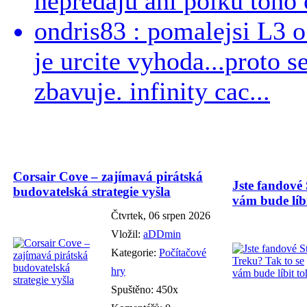
nepredajú ani polku toho c
ondris83 : pomalejsi L3 o
je urcite vyhoda...proto 
zbavuje. infinity cac...
Corsair Cove – zajímavá pirátská
Jste fandové 
budovatelská strategie vyšla
vám bude líbi
Čtvrtek, 06 srpen 2026
Vložil:
aDDmin
Kategorie:
Počítačové
hry
Spuštěno: 450x