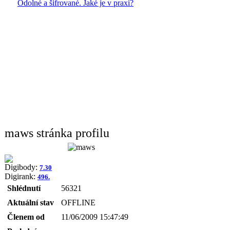
Odolné a šifrované. Jaké je v praxi?
maws stránka profilu
Digibody:
7.30
Digirank:
496.
Shlédnutí
56321
Aktuální stav
OFFLINE
Členem od
11/06/2009 15:47:49