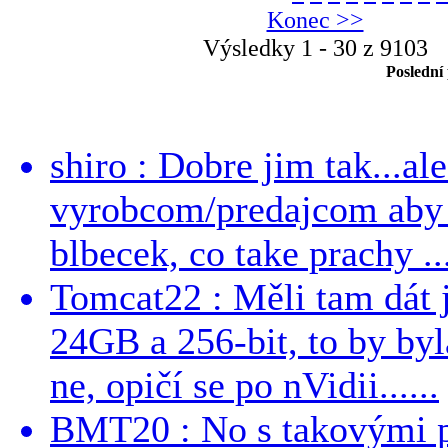
Konec >>
Výsledky 1 - 30 z 9103
Poslední
shiro : Dobre jim tak...al
vyrobcom/predajcom aby z
blbecek, co take prachy ..
Tomcat22 : Měli tam dát 
24GB a 256-bit, to by byla
ne, opičí se po nVidii......
BMT20 : No s takovými p