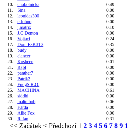
10.
chobotnicka
0.49
11.
Sina
0.00
12.
leonidas300
0.00
13.
elJohno
0.00
14.
j.matrix
0.10
15.
J.C.Denton
0.00
16.
Vojtaci
0.24
17.
Don_F3K3T3
0.35
18.
budy
0.00
19.
elancer
0.00
20.
Kosheen
0.01
21.
Rapl
0.00
22.
panther7
0.00
23.
Patrik2
0.00
24.
FudgS.R.O.
0.00
25.
MACHINA
0.61
26.
siddhi
0.00
27.
maltrabob
0.06
28.
F3rda
0.00
29.
Allie Fox
0.00
30.
Rafan
0.31
<< Začátek
< Předchozí
1
2
3
4
5
6
7
8
9
1