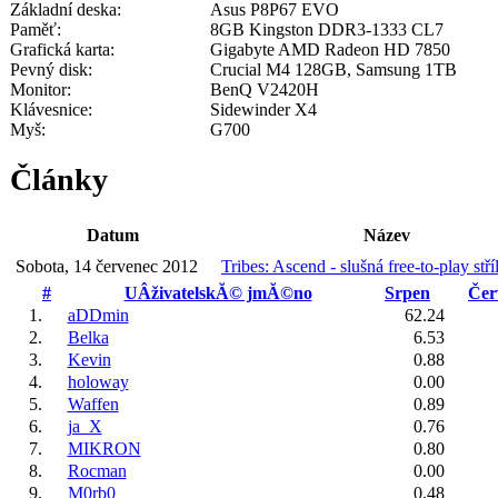
Základní deska:
Asus P8P67 EVO
Paměť:
8GB Kingston DDR3-1333 CL7
Grafická karta:
Gigabyte AMD Radeon HD 7850
Pevný disk:
Crucial M4 128GB, Samsung 1TB
Monitor:
BenQ V2420H
Klávesnice:
Sidewinder X4
Myš:
G700
Články
Datum
Název
Sobota, 14 červenec 2012
Tribes: Ascend - slušná free-to-play stří
#
UÂživatelskĂ© jmĂ©no
Srpen
Čer
1.
aDDmin
62.24
2.
Belka
6.53
3.
Kevin
0.88
4.
holoway
0.00
5.
Waffen
0.89
6.
ja_X
0.76
7.
MIKRON
0.80
8.
Rocman
0.00
9.
M0rb0
0.48