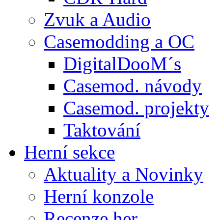
Zvuk a Audio
Casemodding a OC
DigitalDooM´s
Casemod. návody
Casemod. projekty
Taktování
Herní sekce
Aktuality a Novinky
Herní konzole
Recenze her