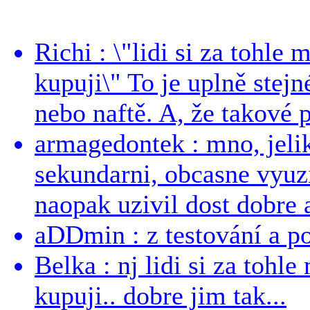
Richi : \"lidi si za tohle
kupuji\" To je uplně stejn
nebo naftě. A, že takové p
armagedontek : mno, jeli
sekundarni, obcasne vyuzi
naopak uzivil dost dobre a
aDDmin : z testování a pou
Belka : nj lidi si za tohl
kupuji.. dobre jim tak...