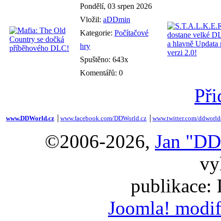
Pondělí, 03 srpen 2026
Vložil:
aDDmin
Kategorie:
Počítačové
hry
Spuštěno: 643x
Komentářů: 0
Při
www.DDWorld.cz
│
www.facebook.com/DDWorld.cz
│
www.twitter.com/ddworld
©2006-2026,
Jan "DD
vy
publikace:
Joomla! modif