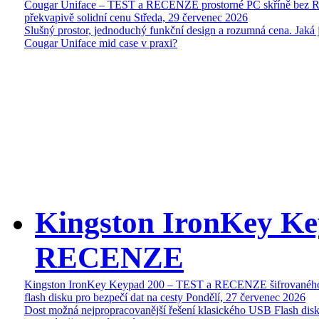
Cougar Uniface – TEST a RECENZE prostorné PC skříně bez 
překvapivě solidní cenu
Středa, 29 červenec 2026
Slušný prostor, jednoduchý funkční design a rozumná cena. Jaká 
Cougar Uniface mid case v praxi?
Kingston IronKey Ke
RECENZE
Kingston IronKey Keypad 200 – TEST a RECENZE šifrované
flash disku pro bezpečí dat na cesty
Pondělí, 27 červenec 2026
Dost možná nejpropracovanější řešení klasického USB Flash disk