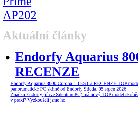
Aktuální články
Endorfy Aquarius 80
RECENZE
Endorfy Aquarius 8000 Corona – TEST a RECENZE TOP mode
panoramatické PC skříně od Endorfy
Středa, 05 srpen 2026
Značka Endorfy (dříve SilentiumPC) má nový TOP model skříně.
v praxi? Vyzkoušeli jsme ho.