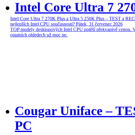
Intel Core Ultra 7 27
Intel Core Ultra 7 270K Plus a Ultra 5 250K Plus – TEST a R
nejlepších Intel CPU současnosti?
Pátek, 31 červenec 2026
TOP modely desktopových Intel CPU potěší překvapivě cenou. 
ostatních ohledech už moc ne.
Cougar Uniface – T
PC