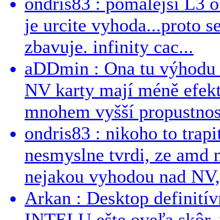
ondris83 : pomalejsi L3 o
je urcite vyhoda...proto 
zbavuje. infinity cac...
aDDmin : Ona tu výhodu a
NV karty mají méně efekt
mnohem vyšší propustnost
ondris83 : nikoho to trapi
nesmyslne tvrdi, ze amd m
nejakou vyhodou nad NV, 
Arkan : Desktop definit
INTELU ešte oveľa skôr,