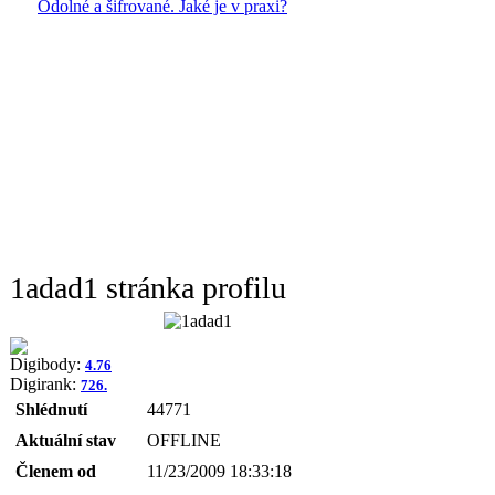
Odolné a šifrované. Jaké je v praxi?
1adad1 stránka profilu
Digibody:
4.76
Digirank:
726.
Shlédnutí
44771
Aktuální stav
OFFLINE
Členem od
11/23/2009 18:33:18