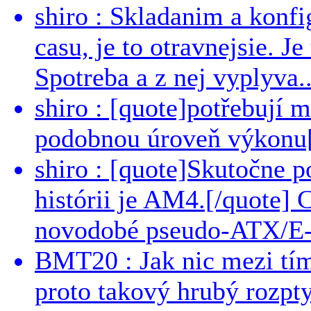
shiro : Skladanim a konfi
casu, je to otravnejsie. Je
Spotreba a z nej vyplyva..
shiro : [quote]potřebují 
podobnou úroveň výkonu[/
shiro : [quote]Skutočne 
histórii je AM4.[/quote]
novodobé pseudo-ATX/E-
BMT20 : Jak nic mezi tí
proto takový hrubý rozpt