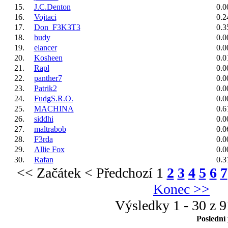
15.
J.C.Denton
0.0
16.
Vojtaci
0.2
17.
Don_F3K3T3
0.3
18.
budy
0.0
19.
elancer
0.0
20.
Kosheen
0.0
21.
Rapl
0.0
22.
panther7
0.0
23.
Patrik2
0.0
24.
FudgS.R.O.
0.0
25.
MACHINA
0.6
26.
siddhi
0.0
27.
maltrabob
0.0
28.
F3rda
0.0
29.
Allie Fox
0.0
30.
Rafan
0.3
<< Začátek
< Předchozí
1
2
3
4
5
6
7
Konec >>
Výsledky 1 - 30 z 
Poslední