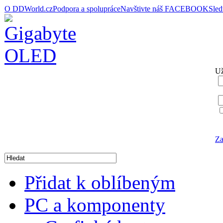
O DDWorld.cz
Podpora a spolupráce
Navštivte náš FACEBOOK
Sle
Už
Za
Přidat k oblíbeným
PC a komponenty