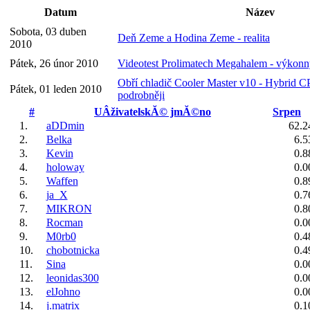
Datum
Název
Sobota, 03 duben
Deň Zeme a Hodina Zeme - realita
2010
Pátek, 26 únor 2010
Videotest Prolimatech Megahalem - výkonn
Obří chladič Cooler Master v10 - Hybrid 
Pátek, 01 leden 2010
podrobněji
#
UÂživatelskĂ© jmĂ©no
Srpen
1.
aDDmin
62.2
2.
Belka
6.5
3.
Kevin
0.8
4.
holoway
0.0
5.
Waffen
0.8
6.
ja_X
0.7
7.
MIKRON
0.8
8.
Rocman
0.0
9.
M0rb0
0.4
10.
chobotnicka
0.4
11.
Sina
0.0
12.
leonidas300
0.0
13.
elJohno
0.0
14.
j.matrix
0.1