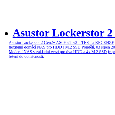
Asustor Lockerstor 
Asustor Lockerstor 2 Gen2+ AS6702T v2 – TEST a RECENZE
flexibilní domácí NAS pro HDD i M.2 SSD
Pondělí, 03 srpen 2
Moderní NAS v základní verzi pro dva HDD a 4x M.2 SSD je pr
řešení do domácnosti.