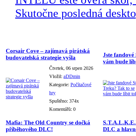
Skutočne posledná desktop
Corsair Cove – zajímavá pirátská
Jste fandové 
budovatelská strategie vyšla
vám bude líbi
Čtvrtek, 06 srpen 2026
Vložil:
aDDmin
Kategorie:
Počítačové
hry
Spuštěno: 374x
Komentářů: 0
Mafia: The Old Country se dočká
S.T.A.L.K.E.
příběhového DLC!
DLC a hlavně