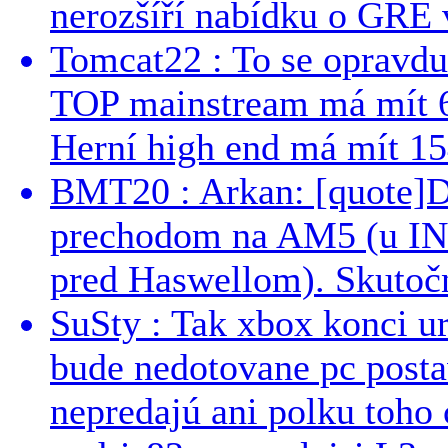
nerozšíří nabídku o GRE v
Tomcat22 : To se opravdu
TOP mainstream má mít 
Herní high end má mít 15
BMT20 : Arkan: [quote]De
prechodom na AM5 (u INT
pred Haswellom). Skutočn
SuSty : Tak xbox konci ur
bude nedotovane pc post
nepredajú ani polku toho c