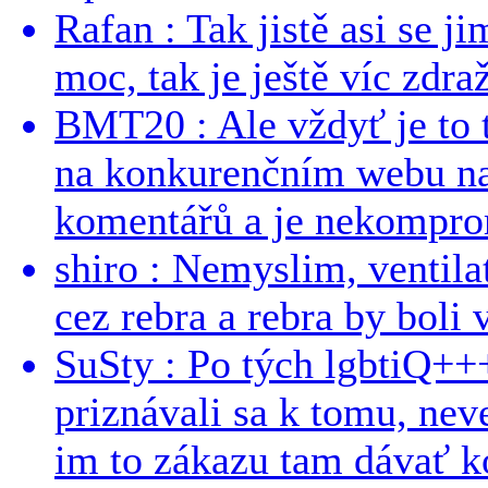
Rafan : Tak jistě asi se j
moc, tak je ještě víc zdraž
BMT20 : Ale vždyť je to 
na konkurenčním webu na 
komentářů a je nekomprom
shiro : Nemyslim, ventil
cez rebra a rebra by boli v
SuSty : Po tých lgbtiQ++
priznávali sa k tomu, nev
im to zákazu tam dávať ko