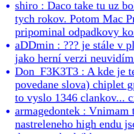
shiro : Daco take tu uz b
tych rokov. Potom Mac Pr
pripominal odpadkovy kos
aDDmin : ??? je stále v pl
jako herní verzi neuvidíme
Don_F3K3T3 : A kde je te
povedane slova) chiplet g
to vyslo 1346 clankov... ci
armagedontek : Vnimam to
nastreleneho high endu js