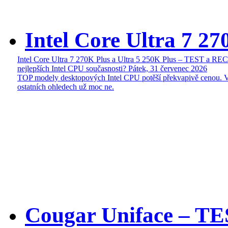
Intel Core Ultra 7 27
Intel Core Ultra 7 270K Plus a Ultra 5 250K Plus – TEST a R
nejlepších Intel CPU současnosti?
Pátek, 31 červenec 2026
TOP modely desktopových Intel CPU potěší překvapivě cenou. 
ostatních ohledech už moc ne.
Cougar Uniface – T