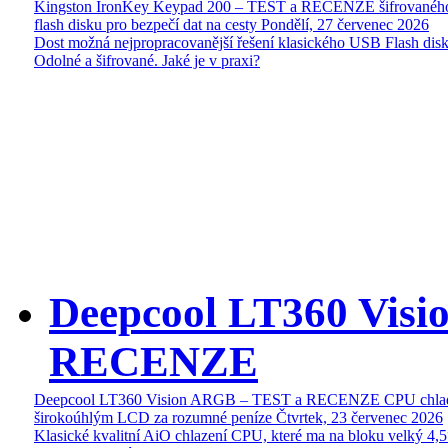
Kingston IronKey Keypad 200 – TEST a RECENZE šifrované
flash disku pro bezpečí dat na cesty
Pondělí, 27 červenec 2026
Dost možná nejpropracovanější řešení klasického USB Flash disk
Odolné a šifrované. Jaké je v praxi?
Deepcool LT360 Vis
RECENZE
Deepcool LT360 Vision ARGB – TEST a RECENZE CPU chlad
širokoúhlým LCD za rozumné peníze
Čtvrtek, 23 červenec 2026
Klasické kvalitní AiO chlazení CPU, které ma na bloku velký 4