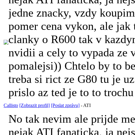
jedne znacky, vzdy koupim 
pomer cena vykon, ale jak 
clanky o R600 tak v kazdym
nvidii a cely to vypada ze 
pomalejsi
)) Chtelo by to be
treba si rict ze G80 tu je u
prislo az ted je to to trochu
Callisto
[Zobrazit profil]
[Poslat zprávu]
-
ATI
No tak nevim ale prijde me,
nejak ATI fanaticka, ja nej