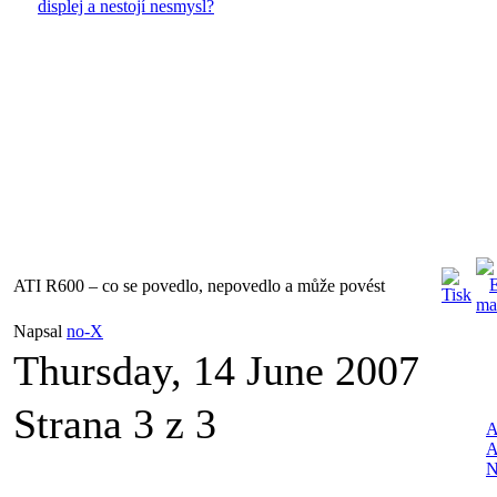
displej a nestojí nesmysl?
ATI R600 – co se povedlo, nepovedlo a může povést
Napsal
no-X
Thursday, 14 June 2007
Strana 3 z 3
A
A
N