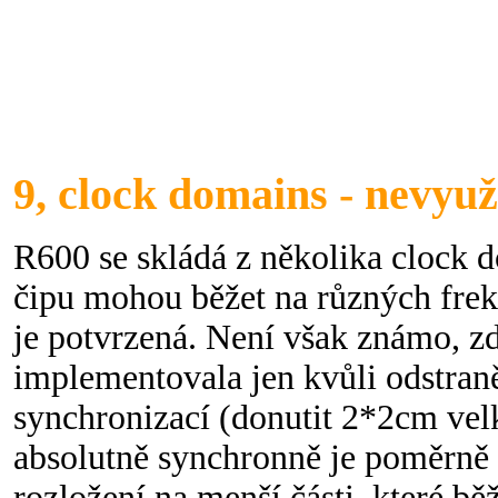
9, clock domains - nevyuž
R600 se skládá z několika clock d
čipu mohou běžet na různých frek
je potvrzená. Není však známo, z
implementovala jen kvůli odstra
synchronizací (donutit 2*2cm velk
absolutně synchronně je poměrně 
rozložení na menší části, které běž