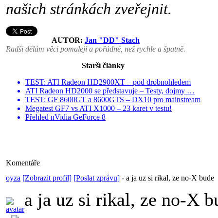
našich stránkách zveřejnit.
AUTOR:
Jan "DD" Stach
Radši dělám věci pomaleji a pořádně, než rychle a špatně.
Starší články
TEST: ATI Radeon HD2900XT – pod drobnohledem
ATI Radeon HD2000 se představuje – Testy, dojmy …
TEST: GF 8600GT a 8600GTS – DX10 pro mainstream
Megatest GF7 vs ATI X1000 – 23 karet v testu!
Přehled nVidia GeForce 8
Komentáře
oyza
[Zobrazit profil]
[Poslat zprávu]
-
a ja uz si rikal, ze no-X bude
a ja uz si rikal, ze no-X 