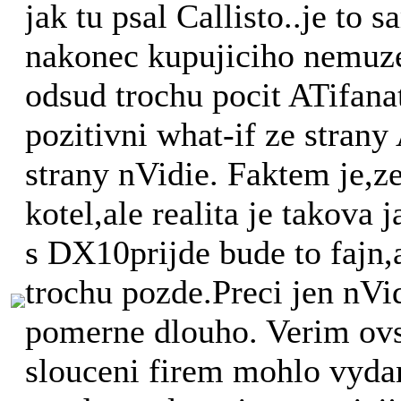
jak tu psal Callisto..je to 
nakonec kupujiciho nemuz
odsud trochu pocit ATifanat
pozitivni what-if ze strany
strany nVidie. Faktem je,ze
kotel,ale realita je takova 
s DX10prijde bude to fajn,a
trochu pozde.Preci jen nVi
pomerne dlouho. Verim o
slouceni firem mohlo vydan