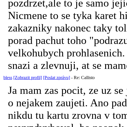
pozdrzet,ale to je samo jej
Nicmene to se tyka karet h
zakazniky nakonec taky to
porad pachut toho "podrazu
velkohubych prohlasenich. 
snazi a zlevnuji, at se mam
bless
[Zobrazit profil]
[Poslat zprávu]
-
Re: Callisto
Ja mam zas pocit, ze uz se 
o nejakem zaujeti. Ano pad
nikdu tu kartu zrovna v to