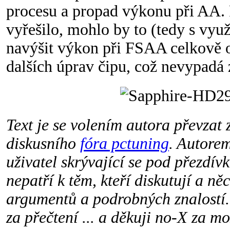
procesu a propad výkonu při AA. 
vyřešilo, mohlo by to (tedy s vy
navýšit výkon při FSAA celkově 
dalších úprav čipu, což nevypadá z
Text je se volením autora převzat 
diskusního
fóra pctuning
. Autorem
uživatel skrývající se pod přezdí
nepatří k těm, kteří diskutují a ně
argumentů a podrobných znalostí. 
za přečtení ... a děkuji no-X za m