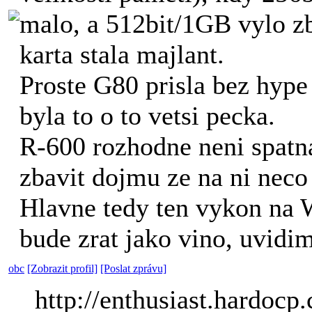
malo, a 512bit/1GB vylo zb
karta stala majlant.
Proste G80 prisla bez hype 
byla to o to vetsi pecka.
R-600 rozhodne neni spatn
zbavit dojmu ze na ni neco
Hlavne tedy ten vykon na 
bude zrat jako vino, uvidi
obc
[Zobrazit profil]
[Poslat zprávu]
http://enthusiast.hardocp