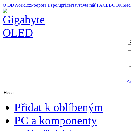
O DDWorld.cz
Podpora a spolupráce
Navštivte náš FACEBOOK
Sle
Už
Za
Přidat k oblíbeným
PC a komponenty