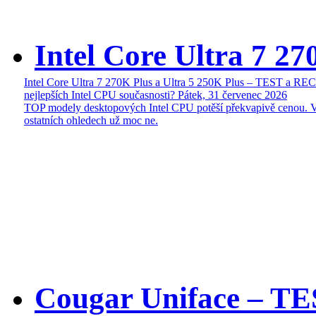
Intel Core Ultra 7 27
Intel Core Ultra 7 270K Plus a Ultra 5 250K Plus – TEST a R
nejlepších Intel CPU současnosti?
Pátek, 31 červenec 2026
TOP modely desktopových Intel CPU potěší překvapivě cenou. 
ostatních ohledech už moc ne.
Cougar Uniface – T