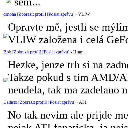
sem...
drnoha
[Zobrazit profil]
[Poslat zprávu]
-
VLIW
Opravte mě, jestli se mýlím
VLIW založena i celá GeF
Bob
[Zobrazit profil]
[Poslat zprávu]
-
Hmm...
Hezke, jenze trh si na zadn
Takze pokud s tim AMD/AT
neudela, tak ma zadelano n
Callisto
[Zobrazit profil]
[Poslat zprávu]
-
ATI
No tak nevim ale prijde me,
nejak ATI fanaticka, ja nej