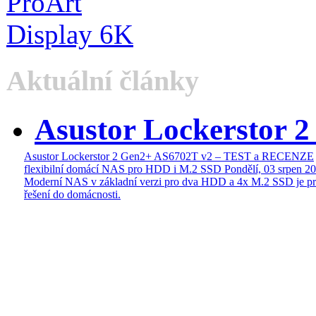
Aktuální články
Asustor Lockerstor 
Asustor Lockerstor 2 Gen2+ AS6702T v2 – TEST a RECENZE
flexibilní domácí NAS pro HDD i M.2 SSD
Pondělí, 03 srpen 2
Moderní NAS v základní verzi pro dva HDD a 4x M.2 SSD je pr
řešení do domácnosti.