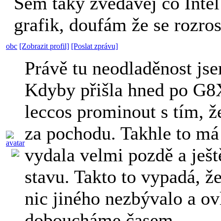
Sem taky zvědavej co Intel 
grafik, doufám že se rozro
obc
[Zobrazit profil]
[Poslat zprávu]
Právě tu neodladěnost js
Kdyby přišla hned po G8
leccos prominout s tím, ž
za pochodu. Takhle to má 
vydala velmi pozdě a ješt
stavu. Takto to vypadá, ž
nic jiného nezbývalo a ov
doboucháme časem...