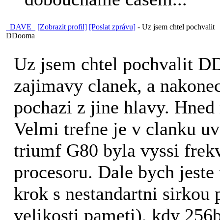
_DAVE_
[Zobrazit profil]
[Poslat zprávu]
-
Uz jsem chtel pochvalit
DDooma
Uz jsem chtel pochvalit 
zajimavy clanek, a nakonec
pochazi z jine hlavy. Hned
Velmi trefne je v clanku uv
triumf G80 byla vyssi frek
procesoru. Dale bych jeste
krok s nestandartni sirkou
velikosti pameti), kdy 25