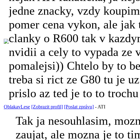
jedne znacky, vzdy koupim 
pomer cena vykon, ale jak 
clanky o R600 tak v kazdym
nvidii a cely to vypada ze 
pomalejsi
)) Chtelo by to be
treba si rict ze G80 tu je u
prislo az ted je to to trochu
OblakavLese
[Zobrazit profil]
[Poslat zprávu]
-
ATI
Tak ja nesouhlasim, mozna
zaujat, ale mozna je to ti