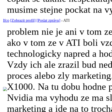
musime stejne pockat na vy
Ifco
[Zobrazit profil]
[Poslat zprávu]
-
ATI
problem nie je ani v tom z
ako v tom ze v ATI boli vz
technologicky napred a hod
Vzdy ich ale zrazil bud n
proces alebo zly marketing
X1000. Na tu dobu hodne p
Nvidia ma vyhodu ze ma s
marketing a ide na to troch