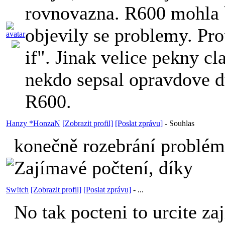
rovnovazna. R600 mohla b
objevily se problemy. Pro
if". Jinak velice pekny cl
nekdo sepsal opravdove 
R600.
Hanzy *HonzaN
[Zobrazit profil]
[Poslat zprávu]
-
Souhlas
konečně rozebrání problé
Zajímavé počtení, díky
Sw!tch
[Zobrazit profil]
[Poslat zprávu]
-
...
No tak pocteni to urcite za