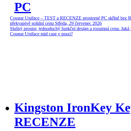
PC
Cougar Uniface – TEST a RECENZE prostorné PC skříně bez 
překvapivě solidní cenu
Středa, 29 červenec 2026
Slušný prostor, jednoduchý funkční design a rozumná cena. Jaká 
Cougar Uniface mid case v praxi?
Kingston IronKey Ke
RECENZE