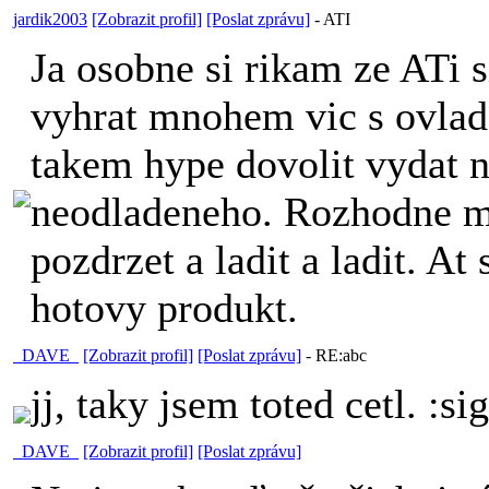
jardik2003
[Zobrazit profil]
[Poslat zprávu]
-
ATI
Ja osobne si rikam ze ATi 
vyhrat mnohem vic s ovlad
takem hype dovolit vydat n
neodladeneho. Rozhodne me
pozdrzet a ladit a ladit. At
hotovy produkt.
_DAVE_
[Zobrazit profil]
[Poslat zprávu]
-
RE:abc
jj, taky jsem toted cetl. :si
_DAVE_
[Zobrazit profil]
[Poslat zprávu]