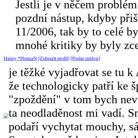
Jestli je v něčem problém 
pozdní nástup, kdyby přiš
11/2006, tak by to celé b
mnohé kritiky by byly zce
Hanzy *HonzaN
[Zobrazit profil]
[Poslat zprávu]
je těžké vyjadřovat se tu k
že technologicky patří ke š
"zpoždění" v tom bych nev
ta neodladěnost mi vadí. S
podaří vychytat mouchy, s