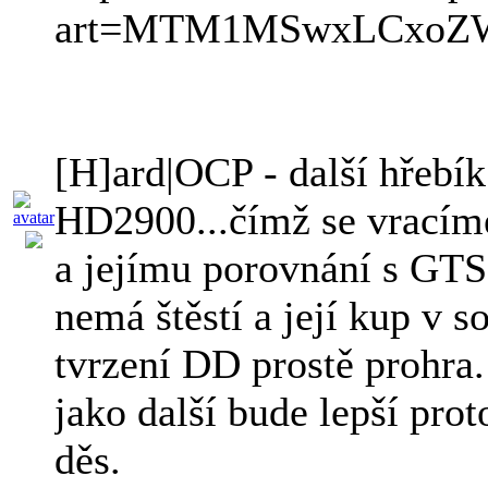
art=MTM1MSwxLCxoZ
[H]ard|OCP - další hřebík
HD2900...čímž se vracíme
a jejímu porovnání s GTS.
nemá štěstí a její kup v so
tvrzení DD prostě prohra
jako další bude lepší prot
děs.