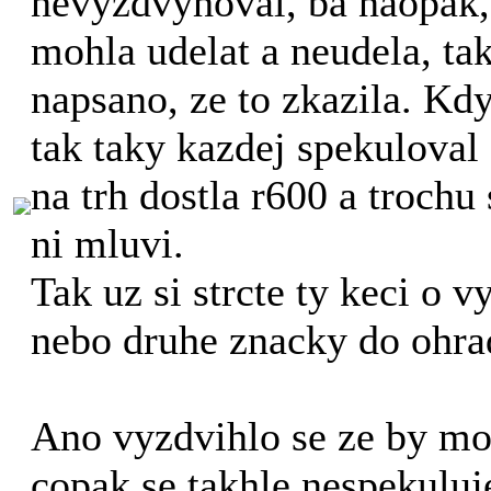
nevyzdvyhoval, ba naopak,
mohla udelat a neudela, tak
napsano, ze to zkazila. Kd
tak taky kazdej spekuloval 
na trh dostla r600 a trochu 
ni mluvi.
Tak uz si strcte ty keci o 
nebo druhe znacky do ohra
Ano vyzdvihlo se ze by moh
copak se takhle nespekulu