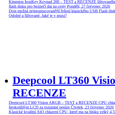
Kingston IronKey Keypad 200 – TEST a RECENZE šifrované
flash disku pro bezpečí dat na cesty
Pondělí, 27 červenec 2026
Dost možná nejpropracovanější řešení klasického USB Flash disk
Odolné a šifrované. Jaké je v praxi?
Deepcool LT360 Vis
RECENZE
Deepcool LT360 Vision ARGB – TEST a RECENZE CPU chlad
širokoúhlým LCD za rozumné peníze
Čtvrtek, 23 červenec 2026
Klasické kvalitní AiO chlazení CPU, které ma na bloku velký 4