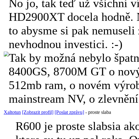
No jo, tak teď už všichni v
HD2900XT docela hodně. N
to abysme si pak nemuseli
nevhodnou investici. :-)
Tak by možná nebylo špatné
8400GS, 8700M GT o nový
512mb ram, o novém výrob
mainstream NV, o zlevnění 
Xaltotun
[Zobrazit profil]
[Poslat zprávu]
-
proste slaba
R600 je proste slabsia ak