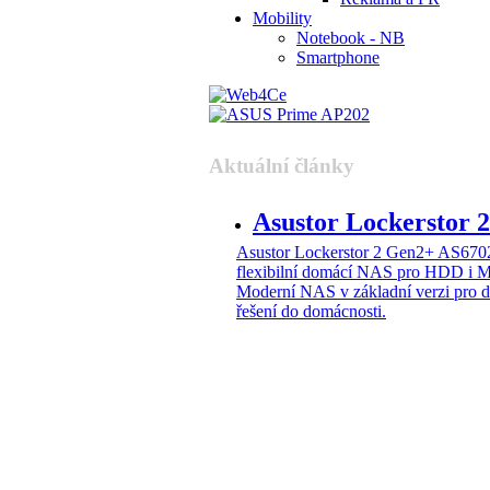
Mobility
Notebook - NB
Smartphone
Aktuální články
Asustor Lockerstor
Asustor Lockerstor 2 Gen2+ AS6
flexibilní domácí NAS pro HDD i 
Moderní NAS v základní verzi pro 
řešení do domácnosti.