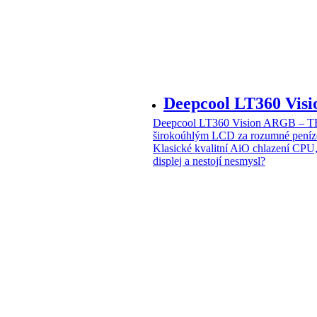
Deepcool LT360 Vi
Deepcool LT360 Vision ARGB – T
širokoúhlým LCD za rozumné peníz
Klasické kvalitní AiO chlazení CPU
displej a nestojí nesmysl?