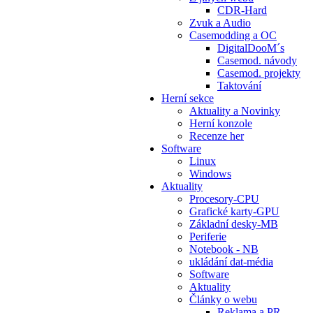
CDR-Hard
Zvuk a Audio
Casemodding a OC
DigitalDooM´s
Casemod. návody
Casemod. projekty
Taktování
Herní sekce
Aktuality a Novinky
Herní konzole
Recenze her
Software
Linux
Windows
Aktuality
Procesory-CPU
Grafické karty-GPU
Základní desky-MB
Periferie
Notebook - NB
ukládání dat-média
Software
Aktuality
Články o webu
Reklama a PR