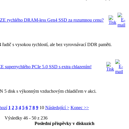
NZE rychlého DRAM-less Gen4 SSD za rozumnou cenu?
adič s vysokou rychlostí, ale bez vyrovnávací DDR paměti.
superrychlého PCIe 5.0 SSD s extra chlazením!
5 disk s výkonným vzduchovým chladičem v akci.
hozí
1
2
3
4
5
6
7
8
9
10
Následující >
Konec >>
Výsledky 46 - 50 z 236
Poslední příspěvky v diskuzích