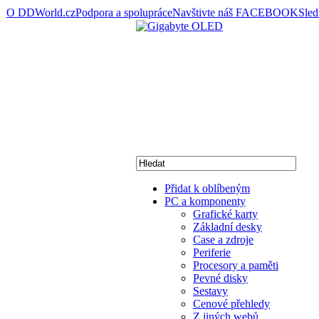
O DDWorld.cz
Podpora a spolupráce
Navštivte náš FACEBOOK
Sle
Přidat k oblíbeným
PC a komponenty
Grafické karty
Základní desky
Case a zdroje
Periferie
Procesory a paměti
Pevné disky
Sestavy
Cenové přehledy
Z jiných webů