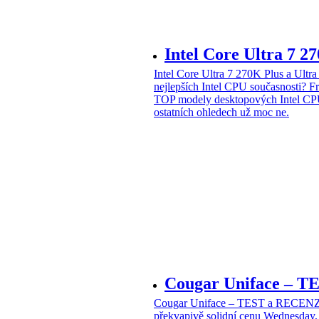
Intel Core Ultra 7 2
Intel Core Ultra 7 270K Plus a Ul
nejlepších Intel CPU současnosti?
Fr
TOP modely desktopových Intel CPU
ostatních ohledech už moc ne.
Cougar Uniface – T
Cougar Uniface – TEST a RECENZE
překvapivě solidní cenu
Wednesday, 