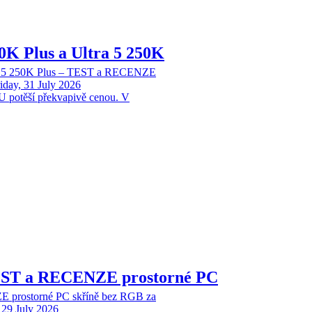
70K Plus a Ultra 5 250K
tra 5 250K Plus – TEST a RECENZE
iday, 31 July 2026
 potěší překvapivě cenou. V
EST a RECENZE prostorné PC
 prostorné PC skříně bez RGB za
29 July 2026