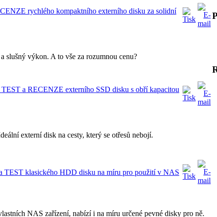
ENZE rychlého kompaktního externího disku za solidní
P
 a slušný výkon. A to vše za rozumnou cenu?
TEST a RECENZE externího SSD disku s obří kapacitou
eální externí disk na cesty, který se otřesů nebojí.
T klasického HDD disku na míru pro použití v NAS
ních NAS zařízení, nabízí i na míru určené pevné disky pro ně.