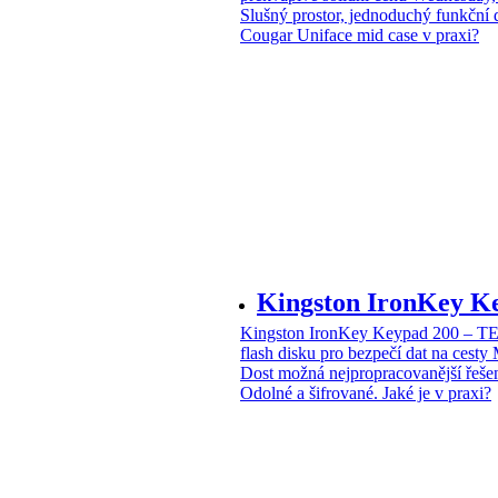
Slušný prostor, jednoduchý funkční 
Cougar Uniface mid case v praxi?
Kingston IronKey 
Kingston IronKey Keypad 200 – 
flash disku pro bezpečí dat na cesty
Dost možná nejpropracovanější řeše
Odolné a šifrované. Jaké je v praxi?