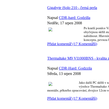
Gigabyte iSolo 210 - černá perla
Napsal
CDR-hard: Godzilla
Neděle, 17 srpen 2008
Po kratší pomlce V
obyčejnou skříň st
nabídnout. Hlavním
konceptu, pevnou 
Přidat komentář (17 Komentářů)
Thermaltake M9 VI1000BNS - kvalita 
Napsal
CDR-Hard: Godzzila
Středa, 13 srpen 2008
Jako další PC skříň v 
výrobce Thermaltake.
montáže, pěkného zpracování, dvojice 12cm ven
Přidat komentář (17 Komentářů)