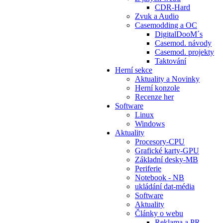
CDR-Hard
Zvuk a Audio
Casemodding a OC
DigitalDooM´s
Casemod. návody
Casemod. projekty
Taktování
Herní sekce
Aktuality a Novinky
Herní konzole
Recenze her
Software
Linux
Windows
Aktuality
Procesory-CPU
Grafické karty-GPU
Základní desky-MB
Periferie
Notebook - NB
ukládání dat-média
Software
Aktuality
Články o webu
Reklama a PR