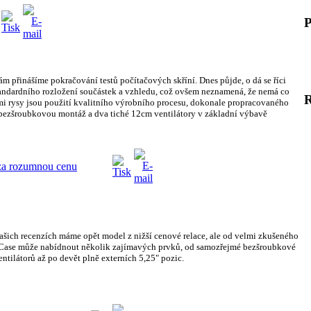
P
ám přinášíme pokračování testů počítačových skříní. Dnes půjde, o dá se říci
andardního rozložení součástek a vzhledu, což ovšem neznamená, že nemá co
i rysy jsou použití kvalitního výrobního procesu, dokonale propracovaného
bezšroubkovou montáž a dva tiché 12cm ventilátory v základní výbavě
za rozumnou cenu
našich recenzích máme opět model z nižší cenové relace, ale od velmi zkušeného
 Case může nabídnout několik zajímavých prvků, od samozřejmé bezšroubkové
tilátorů až po devět plně externích 5,25" pozic.