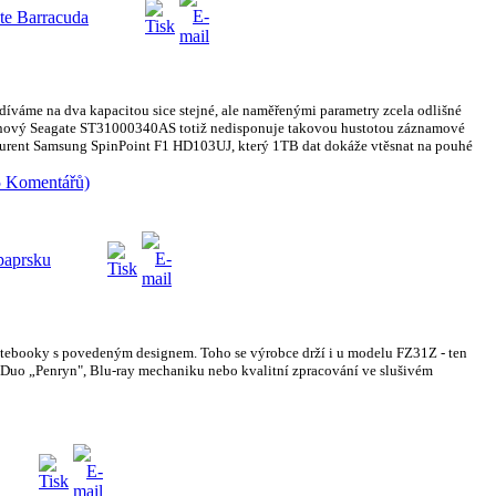
te Barracuda
íváme na dva kapacitou sice stejné, ale naměřenými parametry zcela odlišné
otnový Seagate ST31000340AS totiž nedisponuje takovou hustotou záznamové
urent Samsung SpinPoint F1 HD103UJ, který 1TB dat dokáže vtěsnat na pouhé
5 Komentářů)
paprsku
otebooky s povedeným designem. Toho se výrobce drží i u modelu FZ31Z - ten
 2 Duo „Penryn", Blu-ray mechaniku nebo kvalitní zpracování ve slušivém