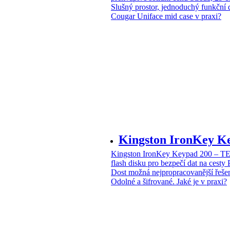
Slušný prostor, jednoduchý funkční 
Cougar Uniface mid case v praxi?
Kingston IronKey 
Kingston IronKey Keypad 200 – 
flash disku pro bezpečí dat na cesty
Dost možná nejpropracovanější řeše
Odolné a šifrované. Jaké je v praxi?