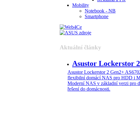
Mobility
Notebook - NB
Smartphone
Aktuální články
Asustor Lockerstor
Asustor Lockerstor 2 Gen2+ AS6
flexibilní domácí NAS pro HDD i 
Moderní NAS v základní verzi pro 
řešení do domácnosti.