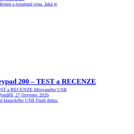
design a rozumná cena. Jaká je
Keypad 200 – TEST a RECENZE
TEST a RECENZE šifrovaného USB
Pondělí, 27 červenec 2026
ní klasického USB Flash disku.