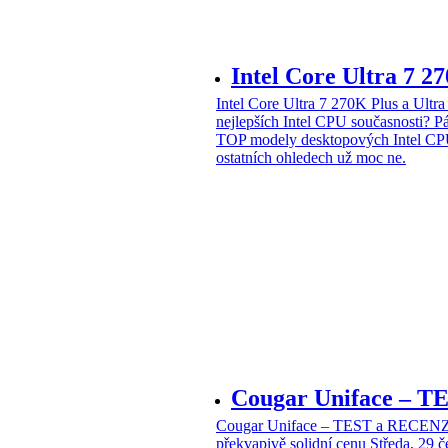
Intel Core Ultra 7 2
Intel Core Ultra 7 270K Plus a Ul
nejlepších Intel CPU současnosti?
Pá
TOP modely desktopových Intel CPU
ostatních ohledech už moc ne.
Cougar Uniface – T
Cougar Uniface – TEST a RECENZE
překvapivě solidní cenu
Středa, 29 