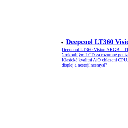
Deepcool LT360 Vi
Deepcool LT360 Vision ARGB – T
širokoúhlým LCD za rozumné peníz
Klasické kvalitní AiO chlazení CPU
displej a nestojí nesmysl?