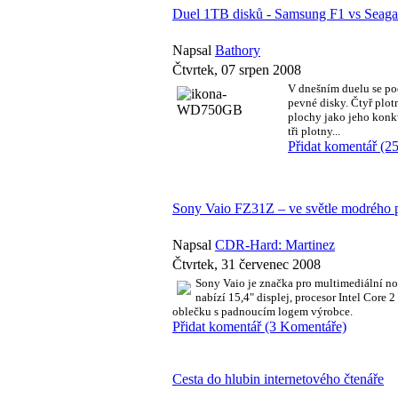
Duel 1TB disků - Samsung F1 vs Seaga
Napsal
Bathory
Čtvrtek, 07 srpen 2008
V dnešním duelu se pod
pevné disky. Čtyř pl
plochy jako jeho konk
tři plotny...
Přidat komentář (2
Sony Vaio FZ31Z – ve světle modrého 
Napsal
CDR-Hard: Martinez
Čtvrtek, 31 červenec 2008
Sony Vaio je značka pro multimediální n
nabízí 15,4" displej, procesor Intel Core
oblečku s padnoucím logem výrobce.
Přidat komentář (3 Komentáře)
Cesta do hlubin internetového čtenáře