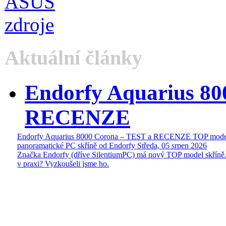
Aktuální články
Endorfy Aquarius 80
RECENZE
Endorfy Aquarius 8000 Corona – TEST a RECENZE TOP mode
panoramatické PC skříně od Endorfy
Středa, 05 srpen 2026
Značka Endorfy (dříve SilentiumPC) má nový TOP model skříně.
v praxi? Vyzkoušeli jsme ho.