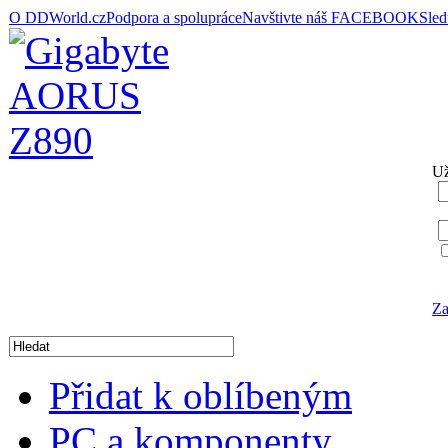
O DDWorld.cz
Podpora a spolupráce
Navštivte náš FACEBOOK
Sle
Už
Za
Přidat k oblíbeným
PC a komponenty