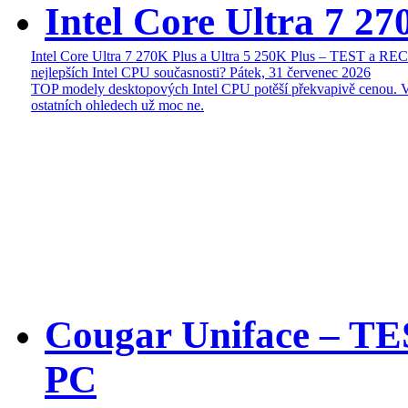
Intel Core Ultra 7 27
Intel Core Ultra 7 270K Plus a Ultra 5 250K Plus – TEST a R
nejlepších Intel CPU současnosti?
Pátek, 31 červenec 2026
TOP modely desktopových Intel CPU potěší překvapivě cenou. 
ostatních ohledech už moc ne.
Cougar Uniface – T
PC