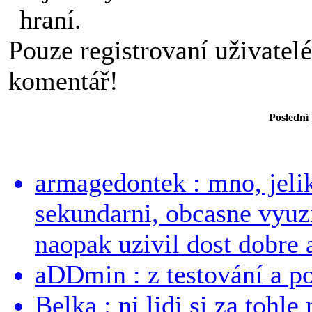
hraní.
Pouze registrovaní uživatel
komentář!
Poslední
armagedontek : mno, jeli
sekundarni, obcasne vyuzi
naopak uzivil dost dobre a
aDDmin : z testování a pou
Belka : nj lidi si za tohl