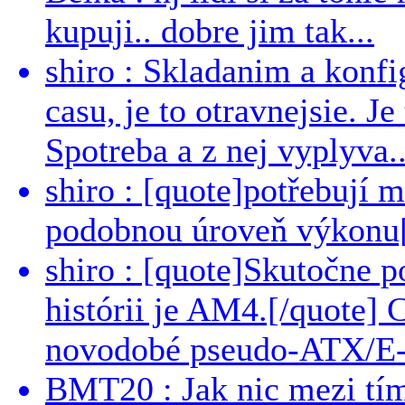
kupuji.. dobre jim tak...
shiro : Skladanim a konfi
casu, je to otravnejsie. Je
Spotreba a z nej vyplyva..
shiro : [quote]potřebují 
podobnou úroveň výkonu[/
shiro : [quote]Skutočne 
histórii je AM4.[/quote]
novodobé pseudo-ATX/E-
BMT20 : Jak nic mezi tí