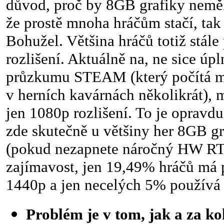
důvod, proč by 8GB grafiky neměl
že prostě mnoha hráčům stačí, tak
Bohužel. Většina hráčů totiž stál
rozlišení. Aktuálně na, ne sice ú
průzkumu STEAM (který počítá 
v herních kavárnách několikrát),
jen 1080p rozlišení. To je opravdu
zde skutečně u většiny her 8GB gr
(pokud nezapnete náročný HW RT) 
zajímavost, jen 19,49% hráčů m
1440p a jen necelých 5% používá
Problém je v tom, jak a za 