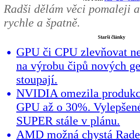
Radši dělám věci pomaleji a
rychle a špatně.
Starší články
GPU či CPU zlevňovat n
na výrobu čipů nových g
stoupají.
NVIDIA omezila produk
GPU až o 30%. Vylepšen
SUPER stále v plánu.
AMD možná chystá Rad