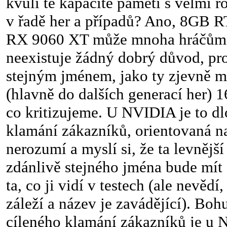
kvůli té kapacitě paměti s velmi
v řadě her a případů? Ano, 8GB 
RX 9060 XT může mnoha hráčům s
neexistuje žádný dobrý důvod, pro
stejným jménem, jako ty zjevně 
(hlavně do dalších generací her) 1
co kritizujeme. U NVIDIA je to d
klamání zákazníků, orientovaná na
nerozumí a myslí si, že ta levnějš
zdánlivě stejného jména bude mít
ta, co ji vidí v testech (ale nevědí
záleží a název je zavádějící). Bohu
cíleného klamání zákazníků je u 