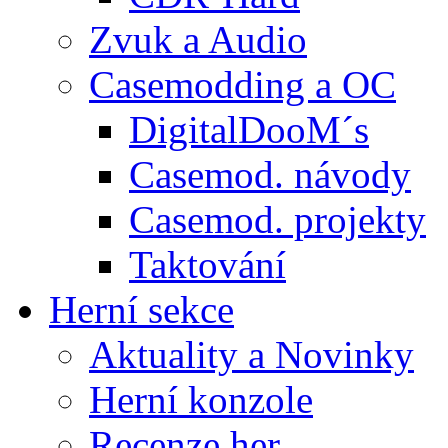
Zvuk a Audio
Casemodding a OC
DigitalDooM´s
Casemod. návody
Casemod. projekty
Taktování
Herní sekce
Aktuality a Novinky
Herní konzole
Recenze her