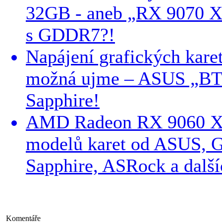
32GB - aneb „RX 9070 
s GDDR7?!
Napájení grafických karet
možná ujme – ASUS „BTF
Sapphire!
AMD Radeon RX 9060 XT
modelů karet od ASUS, G
Sapphire, ASRock a další
Komentáře