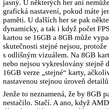
jasný. U některých her ani nemůže
grafická nastavení, pokud máte j
paměti. U dalších her se pak někte
dynamicky, a tak i když počet FP
kartou se 16GB a 8GB může vypad
skutečnosti stejné nejsou, protože 
s odlišným vizuálem. Na 8GB kart
nebo nejsou vykreslovány stejně d
16GB verze „stejné“ karty, ačkol
nastavenou stejnou úroveň detailů
Jenže to neznamená, že by 8GB p
nestačilo. Stačí. A ano, když AMD 