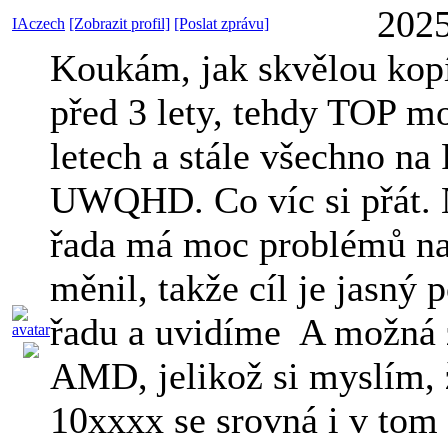
2025
IAczech
[Zobrazit profil]
[Poslat zprávu]
Koukám, jak skvělou kop
před 3 lety, tehdy TOP mo
letech a stále všechno n
UWQHD. Co víc si přát.
řada má moc problémů na
měnil, takže cíl je jasný
řadu a uvidíme
A možná z
AMD, jelikož si myslím, ž
10xxxx se srovná i v to