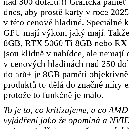
nad 300 dolarů!!! Grafická paměť 
dnes, aby prostě karty v roce 20
v této cenové hladině. Speciálně 
GPU mají výkon, jaký mají. Takž
8GB, RTX 5060 Ti 8GB nebo RX 
jsou klidně v nabídce, ale nemají
v cenových hladinách nad 250 do
dolarů+ je 8GB paměti objektivně
produktů to dělá do značné míry e
protože to funkčně je málo.
To je to, co kritizujeme, a co AM
vyjádření jako že opomíná a NVID