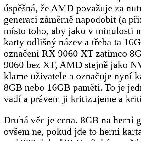
úspěšná, že AMD považuje za nutn
generaci záměrně napodobit (a při
místo toho, aby jako v minulosti
karty odlišný název a třeba ta 16
označení RX 9060 XT zatímco 8G
9060 bez XT, AMD stejně jako NV
klame uživatele a označuje nyní ka
8GB nebo 16GB paměti. To je jed
vadí a právem ji kritizujeme a kri
Druhá věc je cena. 8GB na herní gr
ovšem ne, pokud jde to herní kart