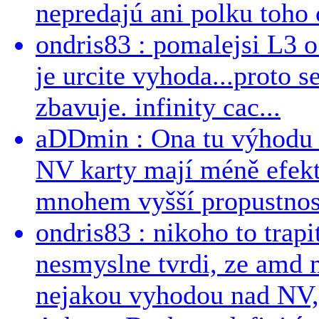
nepredajú ani polku toho c
ondris83 : pomalejsi L3 o
je urcite vyhoda...proto 
zbavuje. infinity cac...
aDDmin : Ona tu výhodu a
NV karty mají méně efekt
mnohem vyšší propustnost
ondris83 : nikoho to trapi
nesmyslne tvrdi, ze amd m
nejakou vyhodou nad NV, 