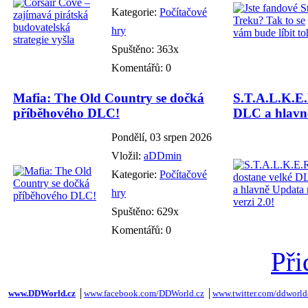
Kategorie:
Počítačové
hry
Spuštěno: 363x
Komentářů: 0
Mafia: The Old Country se dočká
S.T.A.L.K.E.
příběhového DLC!
DLC a hlavně
Pondělí, 03 srpen 2026
Vložil:
aDDmin
Kategorie:
Počítačové
hry
Spuštěno: 629x
Komentářů: 0
Při
www.DDWorld.cz
│
www.facebook.com/DDWorld.cz
│
www.twitter.com/ddworld