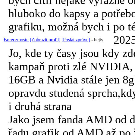
hluboko do kapsy a potřebo
grafiku, možná bych i po 
2025
Boreczmostu
[Zobrazit profil]
[Poslat zprávu]
-
hejty
Jo, kde ty časy jsou kdy zd
kampaň proti zlé NVIDIA,
16GB a Nvidia stále jen 8g
opravdu studená sprcha,kd
i druhá strana
Jako jsem fanda AMD od d
řadu grafik od AMD až po