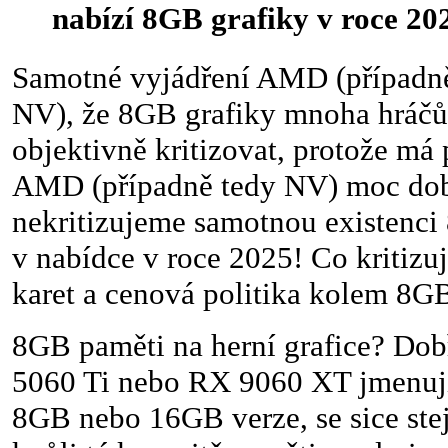
nabízí 8GB grafiky v roce 20
Samotné vyjádření AMD (případně
NV), že 8GB grafiky mnoha hráčů 
objektivně kritizovat, protože má 
AMD (případně tedy NV) moc dobř
nekritizujeme samotnou existenci
v nabídce v roce 2025! Co kritizu
karet a cenová politika kolem 8GB
8GB paměti na herní grafice? Dob
5060 Ti nebo RX 9060 XT jmenují s
8GB nebo 16GB verze, se sice st