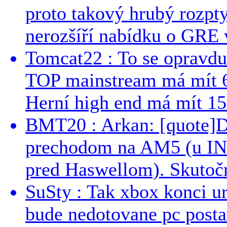
proto takový hrubý rozpt
nerozšíří nabídku o GRE v
Tomcat22 : To se opravdu
TOP mainstream má mít 
Herní high end má mít 15
BMT20 : Arkan: [quote]De
prechodom na AM5 (u INT
pred Haswellom). Skutočn
SuSty : Tak xbox konci ur
bude nedotovane pc post