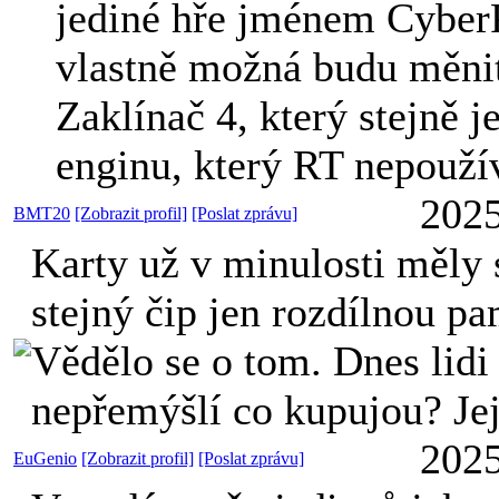
jediné hře jménem Cybe
vlastně možná budu měnit
Zaklínač 4, který stejně 
enginu, který RT nepouž
2025
BMT20
[Zobrazit profil]
[Poslat zprávu]
Karty už v minulosti měly 
stejný čip jen rozdílnou pa
Vědělo se o tom. Dnes lidi
nepřemýšlí co kupujou? Je
2025
EuGenio
[Zobrazit profil]
[Poslat zprávu]