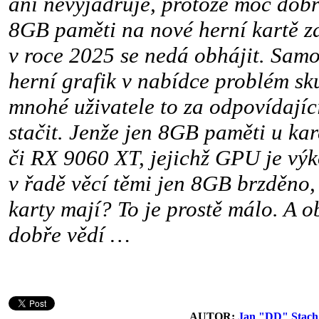
ani nevyjadřuje, protože moc dobře
8GB paměti na nové herní kartě z
v roce 2025 se nedá obhájit. Sam
herní grafik v nabídce problém sk
mnohé uživatele to za odpovídajíc
stačit. Jenže jen 8GB paměti u ka
či RX 9060 XT, jejichž GPU je vý
v řadě věcí těmi jen 8GB brzděno, 
karty mají? To je prostě málo. A o
dobře vědí …
AUTOR:
Jan "DD" Stach