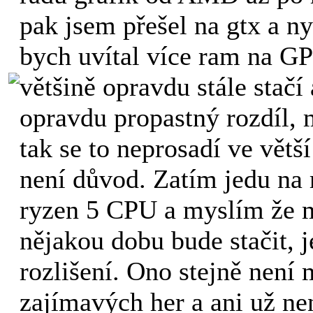
pak jsem přešel na gtx a ny
bych uvítal více ram na G
většině opravdu stále stačí
opravdu propastný rozdíl, 
tak se to neprosadí ve větš
není důvod. Zatím jedu na 
ryzen 5 CPU a myslím že m
nějakou dobu bude stačit, j
rozlišení. Ono stejně není
zajímavých her a ani už nen