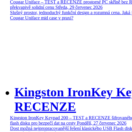
Cougar Uniface – TEST a RECENZE prostorné PC skříně bez 
překvapivě solidní cenu
Středa, 29 červenec 2026
Slušný prostor, jednoduchý funkční design a rozumná cena. Jaká 
Cougar Uniface mid case v praxi?
Kingston IronKey Ke
RECENZE
Kingston IronKey Keypad 200 – TEST a RECENZE šifrované
flash disku pro bezpečí dat na cesty
Pondělí, 27 červenec 2026
Dost možná nejpropracovanější řešení klasického USB Flash disk