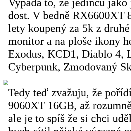
Vypadá to, že jedinců jako 
dost. V bedně RX6600XT 8
lety koupený za 5k z druh
monitor a na ploše ikony h
Exodus, KCD1, Diablo 4, L
Cyberpunk, Zmodovaný Sky
Tedy teď zvažuju, že poříd
9060XT 16GB, až rozumně 
ale je to spíš že si chci udě
bych cítil nějaké výrazné 