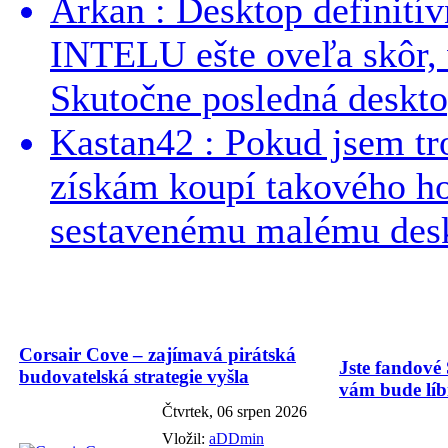
Arkan : Desktop definit
INTELU ešte oveľa skôr,
Skutočne posledná desktop
Kastan42 : Pokud jsem tro
získám koupí takového h
sestavenému malému deskt
Corsair Cove – zajímavá pirátská
Jste fandové 
budovatelská strategie vyšla
vám bude líbi
Čtvrtek, 06 srpen 2026
Vložil:
aDDmin