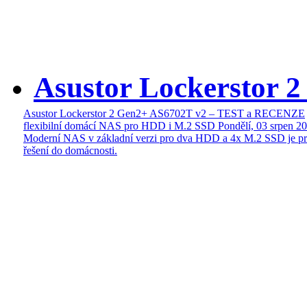
Asustor Lockerstor 
Asustor Lockerstor 2 Gen2+ AS6702T v2 – TEST a RECENZE
flexibilní domácí NAS pro HDD i M.2 SSD
Pondělí, 03 srpen 2
Moderní NAS v základní verzi pro dva HDD a 4x M.2 SSD je pr
řešení do domácnosti.