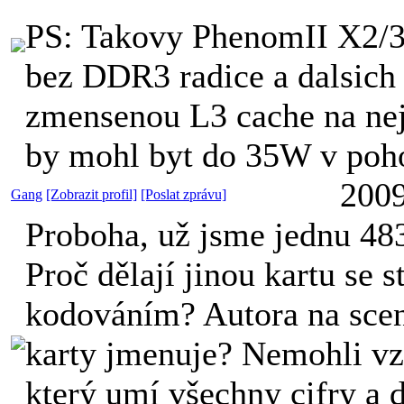
PS: Takovy PhenomII X2/3
bez DDR3 radice a dalsich 
zmensenou L3 cache na n
by mohl byt do 35W v poho
2009
Gang
[Zobrazit profil]
[Poslat zprávu]
Proboha, už jsme jednu 48
Proč dělají jinou kartu se 
kodováním? Autora na sce
karty jmenuje? Nemohli vz
který umí všechny cifry a 