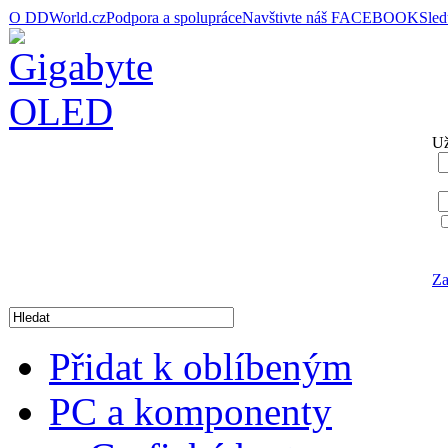
O DDWorld.cz
Podpora a spolupráce
Navštivte náš FACEBOOK
Sle
Už
Za
Přidat k oblíbeným
PC a komponenty