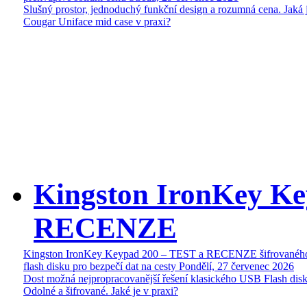
Slušný prostor, jednoduchý funkční design a rozumná cena. Jaká 
Cougar Uniface mid case v praxi?
Kingston IronKey Ke
RECENZE
Kingston IronKey Keypad 200 – TEST a RECENZE šifrované
flash disku pro bezpečí dat na cesty
Pondělí, 27 červenec 2026
Dost možná nejpropracovanější řešení klasického USB Flash disk
Odolné a šifrované. Jaké je v praxi?