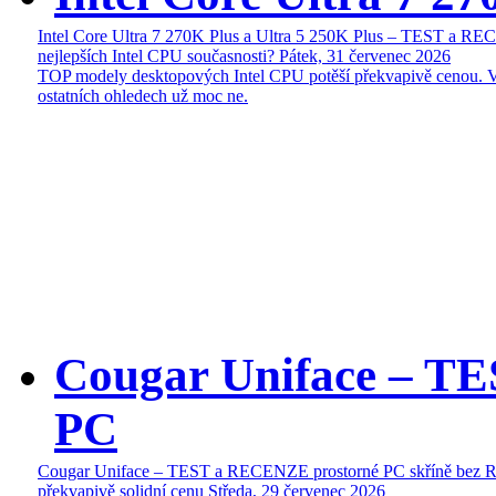
Intel Core Ultra 7 270K Plus a Ultra 5 250K Plus – TEST a R
nejlepších Intel CPU současnosti?
Pátek, 31 červenec 2026
TOP modely desktopových Intel CPU potěší překvapivě cenou. 
ostatních ohledech už moc ne.
Cougar Uniface – T
PC
Cougar Uniface – TEST a RECENZE prostorné PC skříně bez 
překvapivě solidní cenu
Středa, 29 červenec 2026