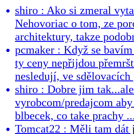
shiro : Ako si zmeral vyt
Nehovoriac o tom, ze por
architektury, takze podob
pcmaker : Když se bavím
ty ceny nepřijdou přemršt
nesledují, ve sdělovacích 
shiro : Dobre jim tak...al
vyrobcom/predajcom aby z
blbecek, co take prachy ..
Tomcat22 : Měli tam dát 