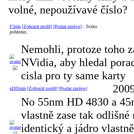
volné, nepoužívavé číslo?
F3rda
[Zobrazit profil]
[Poslat zprávu]
-
Tezko
pohledat..
Nemohli, protoze toho 
NVidia, aby hledal pora
cisla pro ty same karty
2009
aDDmin
[Zobrazit profil]
[Poslat zprávu]
No 55nm HD 4830 a 45
vlastně zase tak odlišné
identický a jádro vlastn