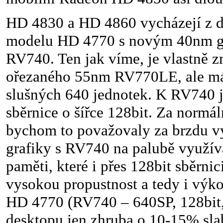
HD 4830 a HD 4860 vycházejí z 
modelu HD 4770 s novým 40nm g
RV740. Ten jak víme, je vlastně 
ořezaného 55nm RV770LE, ale má
slušných 640 jednotek. K RV740 j
sběrnice o šířce 128bit. Za normál
bychom to považovaly za brzdu v
grafiky s RV740 na palubě využí
paměti, které i přes 128bit sběrni
vysokou propustnost a tedy i výko
HD 4770 (RV740 – 640SP, 128bit
desktopu jen zhruba o 10-15% sl