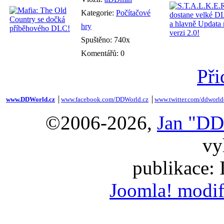
Kategorie:
Počítačové
hry
Spuštěno: 740x
Komentářů: 0
Při
www.DDWorld.cz
│
www.facebook.com/DDWorld.cz
│
www.twitter.com/ddworld
©2006-2026,
Jan "DD
vy
publikace:
Joomla! modif