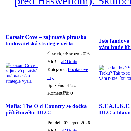
pred Haswellom). Skutočn
Corsair Cove – zajímavá pirátská
Jste fandové 
budovatelská strategie vyšla
vám bude líbi
Čtvrtek, 06 srpen 2026
Vložil:
aDDmin
Kategorie:
Počítačové
hry
Spuštěno: 472x
Komentářů: 0
Mafia: The Old Country se dočká
S.T.A.L.K.E.
příběhového DLC!
DLC a hlavně
Pondělí, 03 srpen 2026
Vložil:
aDDmin