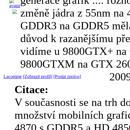
změně jádra z 55nm na 
GDDR3 na GDDR5 měla 
důvod k razanějšímu př
vidíme u 9800GTX+ na
9800GTXM na GTX 260
2009
Lacomme
[Zobrazit profil]
[Poslat zprávu]
Citace:
V současnosti se na trh do
množství mobilních graf
4870 s GDDR5 a HD 485