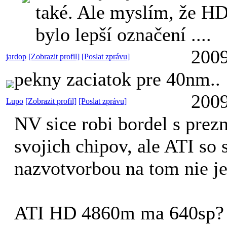
také. Ale myslím, že HD
bylo lepší označení ....
2009
jardop
[Zobrazit profil]
[Poslat zprávu]
pekny zaciatok pre 40nm..
2009
Lupo
[Zobrazit profil]
[Poslat zprávu]
NV sice robi bordel s pre
svojich chipov, ale ATI so 
nazvotvorbou na tom nie je 
ATI HD 4860m ma 640sp?