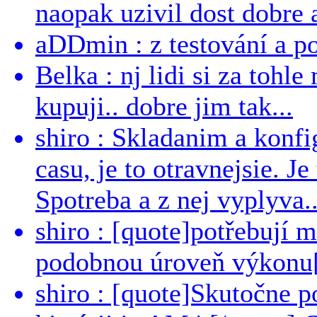
naopak uzivil dost dobre a
aDDmin : z testování a pou
Belka : nj lidi si za tohl
kupuji.. dobre jim tak...
shiro : Skladanim a konfi
casu, je to otravnejsie. Je
Spotreba a z nej vyplyva..
shiro : [quote]potřebují 
podobnou úroveň výkonu[/
shiro : [quote]Skutočne 