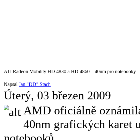
ATI Radeon Mobility HD 4830 a HD 4860 – 40nm pro notebooky
Napsal
Jan "DD" Stach
Úterý, 03 březen 2009
AMD oficiálně oznámila
40nm grafických karet 
notebooků.