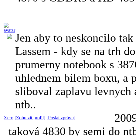
Jen aby to neskoncilo tak
Lassem - kdy se na trh do
prumerny notebook s 387
uhlednem bilem boxu, a 
sliboval zaplavu levnych
ntb..
2009
Xero
[Zobrazit profil]
[Poslat zprávu]
taková 4830 by semi do ntb 