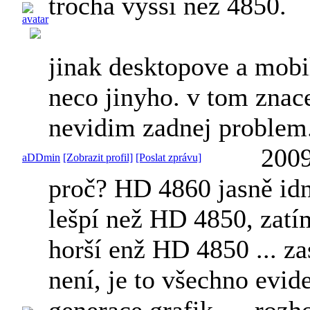
trocha vyssi nez 4850.
jinak desktopove a mobil
neco jinyho. v tom znac
nevidim zadnej problem
2009
aDDmin
[Zobrazit profil]
[Poslat zprávu]
proč? HD 4860 jasně idn
lešpí než HD 4850, zat
horší enž HD 4850 ... za
není, je to všechno evid
generace grafik .... rozh