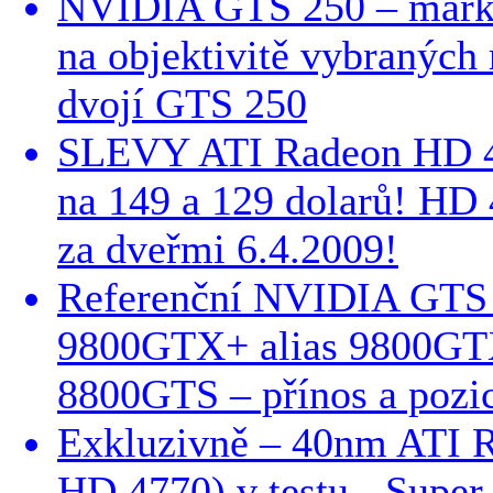
NVIDIA GTS 250 – marke
na objektivitě vybraných
dvojí GTS 250
SLEVY ATI Radeon HD 
na 149 a 129 dolarů! HD
za dveřmi 6.4.2009!
Referenční NVIDIA GTS 
9800GTX+ alias 9800GTX
8800GTS – přínos a pozic
Exkluzivně – 40nm ATI 
HD 4770) v testu - Super