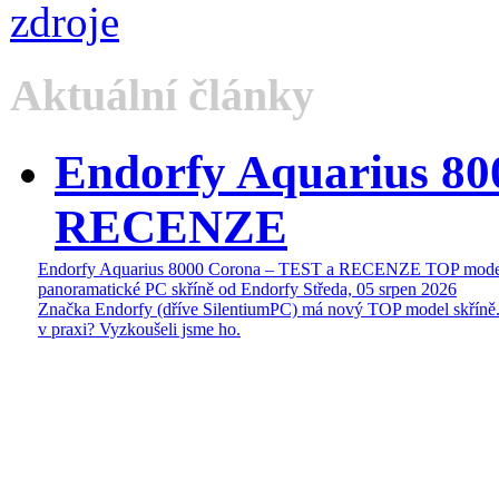
Aktuální články
Endorfy Aquarius 80
RECENZE
Endorfy Aquarius 8000 Corona – TEST a RECENZE TOP mode
panoramatické PC skříně od Endorfy
Středa, 05 srpen 2026
Značka Endorfy (dříve SilentiumPC) má nový TOP model skříně.
v praxi? Vyzkoušeli jsme ho.