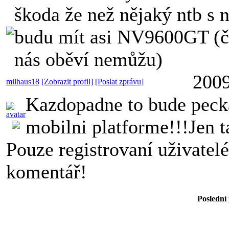
škoda že než nějaký ntb s n
budu mít asi NV9600GT (če
nás oběví nemůžu)
2009
milhaus18
[Zobrazit profil]
[Poslat zprávu]
Kazdopadne to bude pec
mobilni platforme!!!Jen
Pouze registrovaní uživatel
komentář!
Poslední