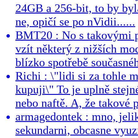
24GB a 256-bit, to by byla
ne, opičí se po nVidii......
BMT20 : No s takovými p
vzít některý z nižších mo
blízko spotřebě současnéh
Richi : \"lidi si za tohle
kupuji\" To je uplně stejn
nebo naftě. A, že takové p
armagedontek : mno, jeli
sekundarni, obcasne vyuzi