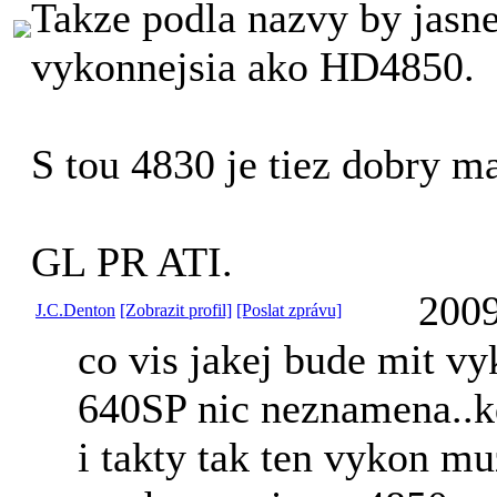
Takze podla nazvy by jasn
vykonnejsia ako HD4850.
S tou 4830 je tiez dobry ma
GL PR ATI.
2009
J.C.Denton
[Zobrazit profil]
[Poslat zprávu]
co vis jakej bude mit v
640SP nic neznamena..k
i takty tak ten vykon mu