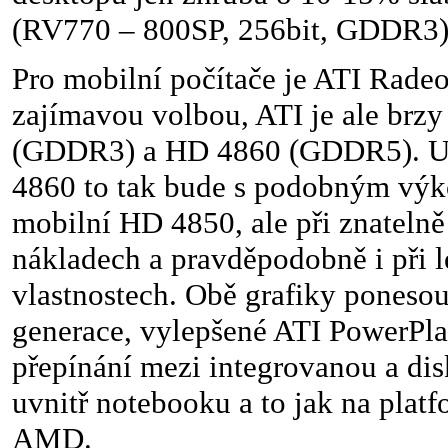
(RV770 – 800SP, 256bit, GDDR3)
Pro mobilní počítače je ATI Rad
zajímavou volbou, ATI je ale brz
(GDDR3) a HD 4860 (GDDR5). U
4860 to tak bude s podobným výk
mobilní HD 4850, ale při znatelně
nákladech a pravděpodobně i při 
vlastnostech. Obě grafiky pones
generace, vylepšené ATI PowerPla
přepínání mezi integrovanou a dis
uvnitř notebooku a to jak na platfo
AMD.