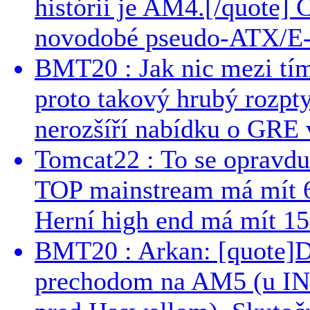
histórii je AM4.[/quote]
novodobé pseudo-ATX/E-
BMT20 : Jak nic mezi tí
proto takový hrubý rozpt
nerozšíří nabídku o GRE v
Tomcat22 : To se opravdu
TOP mainstream má mít 
Herní high end má mít 15
BMT20 : Arkan: [quote]De
prechodom na AM5 (u INT