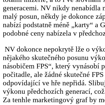
generacemi. NV nikdy nenabídla 
malý posun, někdy je dokonce záp
nabízí podstatně méně „karty“ a 
podobné ceny nabízela v předchoz
NV dokonce nepokrytě lže o výko
nějakého skutečného posunu výkon
násobičem FPS“, který vynásobí 
počitadle, ale žádné skutečné FPS
odpovídající ve hře nepřidá. Slib
výkonu předchozích generací, což 
Za tenhle marketingový graf by 