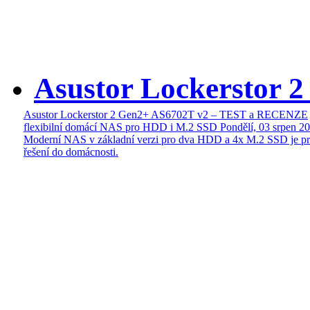
Asustor Lockerstor 
Asustor Lockerstor 2 Gen2+ AS6702T v2 – TEST a RECENZE
flexibilní domácí NAS pro HDD i M.2 SSD
Pondělí, 03 srpen 2
Moderní NAS v základní verzi pro dva HDD a 4x M.2 SSD je pr
řešení do domácnosti.