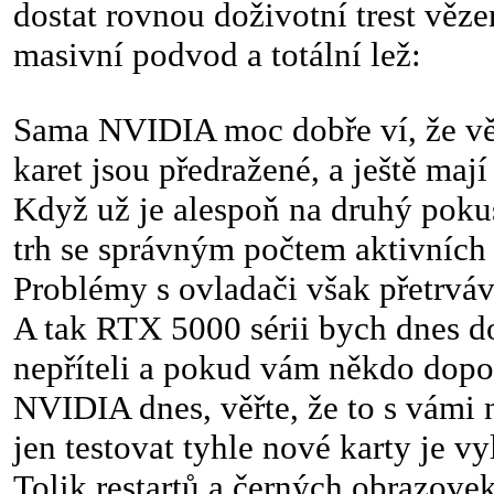
dostat rovnou doživotní trest vězen
masivní podvod a totální lež:
Sama NVIDIA moc dobře ví, že vět
karet jsou předražené, a ještě mají
Když už je alespoň na druhý poku
trh se správným počtem aktivních
Problémy s ovladači však přetrváv
A tak RTX 5000 sérii bych dnes d
nepříteli a pokud vám někdo dopo
NVIDIA dnes, věřte, že to s vámi 
jen testovat tyhle nové karty je vy
Tolik restartů a černých obrazovek