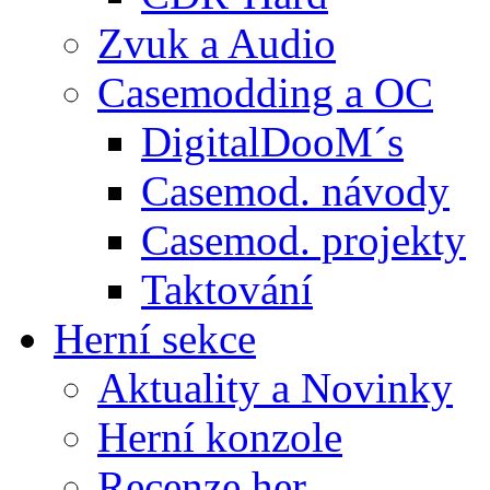
Zvuk a Audio
Casemodding a OC
DigitalDooM´s
Casemod. návody
Casemod. projekty
Taktování
Herní sekce
Aktuality a Novinky
Herní konzole
Recenze her