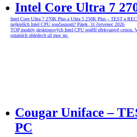
Intel Core Ultra 7 27
Intel Core Ultra 7 270K Plus a Ultra 5 250K Plus – TEST a R
nejlepších Intel CPU současnosti?
Pátek, 31 červenec 2026
TOP modely desktopových Intel CPU potěší překvapivě cenou. 
ostatních ohledech už moc ne.
Cougar Uniface – T
PC