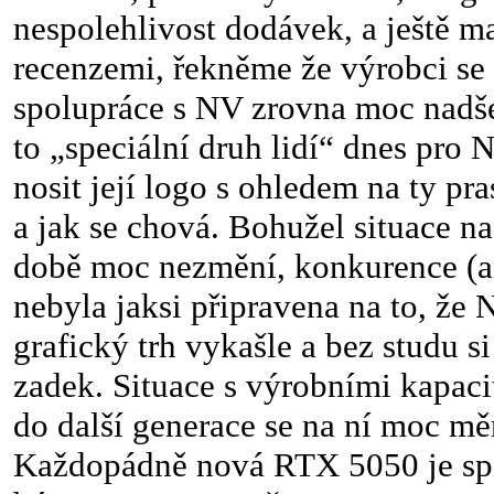
nespolehlivost dodávek, a ještě ma
recenzemi, řekněme že výrobci se
spolupráce s NV zrovna moc nadš
to „speciální druh lidí“ dnes pro 
nosit její logo s ohledem na ty pra
a jak se chová. Bohužel situace na
době moc nezmění, konkurence (an
nebyla jaksi připravena na to, že 
grafický trh vykašle a bez studu si
zadek. Situace s výrobními kapaci
do další generace se na ní moc mě
Každopádně nová RTX 5050 je spí