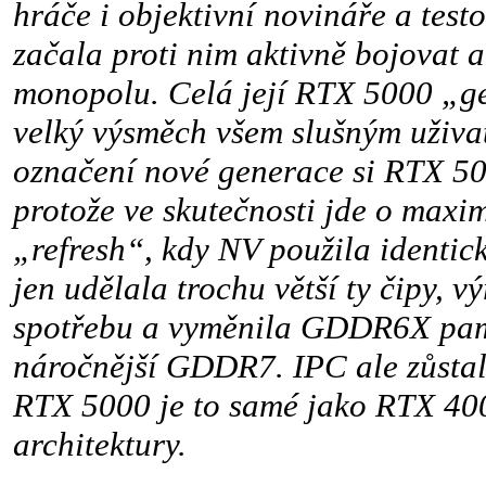
hráče i objektivní novináře a test
začala proti nim aktivně bojovat a
monopolu. Celá její RTX 5000 „ge
velký výsměch všem slušným uživa
označení nové generace si RTX 50
protože ve skutečnosti jde o max
„refresh“, kdy NV použila identic
jen udělala trochu větší ty čipy, v
spotřebu a vyměnila GDDR6X pamě
náročnější GDDR7. IPC ale zůstalo
RTX 5000 je to samé jako RTX 40
architektury.