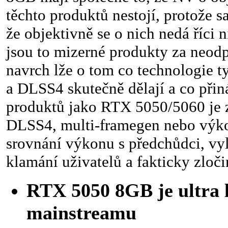
těchto produktů nestojí, protože 
že objektivně se o nich nedá říci 
jsou to mizerné produkty za neod
navrch lže o tom co technologie t
a DLSS4 skutečně dělají a co přiná
produktů jako RTX 5050/5060 je 
DLSS4, multi-framegen nebo výk
srovnání výkonu s předchůdci, vy
klamání uživatelů a fakticky zloči
RTX 5050 8GB je ultra 
mainstreamu