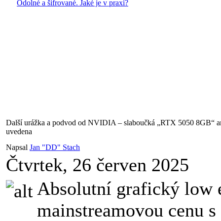
Odolné a šifrované. Jaké je v praxi?
Další urážka a podvod od NVIDIA – slaboučká „RTX 5050 8GB“ an
uvedena
Napsal
Jan "DD" Stach
Čtvrtek, 26 červen 2025
Absolutní grafický low 
mainstreamovou cenu s