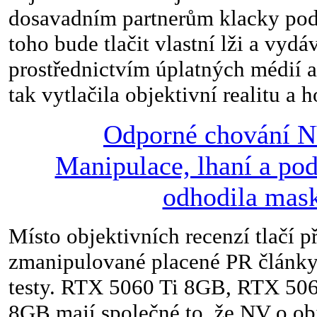
dosavadním partnerům klacky pod 
toho bude tlačit vlastní lži a vydá
prostřednictvím úplatných médií a
tak vytlačila objektivní realitu a
Odporné chování 
Manipulace, lhaní a po
odhodila mas
Místo objektivních recenzí tlačí p
zmanipulované placené PR články,
testy. RTX 5060 Ti 8GB, RTX 50
8GB mají společné to, že NV o ob