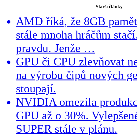
Starší články
AMD říká, že 8GB paměti
stále mnoha hráčům stač
pravdu. Jenže …
GPU či CPU zlevňovat n
na výrobu čipů nových g
stoupají.
NVIDIA omezila produk
GPU až o 30%. Vylepšen
SUPER stále v plánu.