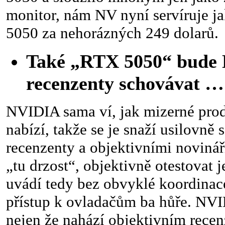
monitor, nám NV nyní servíruje 
5050 za nehorázných 249 dolarů.
Také „RTX 5050“ bude
recenzenty schovávat …
NVIDIA sama ví, jak mizerné prod
nabízí, takže se je snaží usilovně 
recenzenty a objektivními novináři
„tu drzost“, objektivně otestovat j
uvádí tedy bez obvyklé koordinac
přístup k ovladačům ba hůře. NVI
nejen že nahází objektivním rece