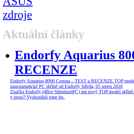
Aktuální články
Endorfy Aquarius 80
RECENZE
Endorfy Aquarius 8000 Corona – TEST a RECENZE TOP mode
panoramatické PC skříně od Endorfy
Středa, 05 srpen 2026
Značka Endorfy (dříve SilentiumPC) má nový TOP model skříně.
v praxi? Vyzkoušeli jsme ho.