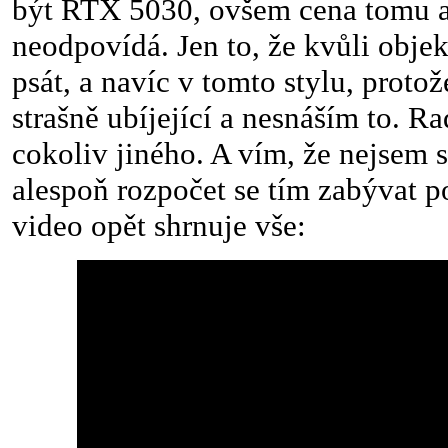
být RTX 5030, ovšem cena tomu 
neodpovídá. Jen to, že kvůli obje
psát, a navíc v tomto stylu, protože
strašně ubíjející a nesnáším to. Ra
cokoliv jiného. A vím, že nejsem 
alespoň rozpočet se tím zabývat p
video opět shrnuje vše: