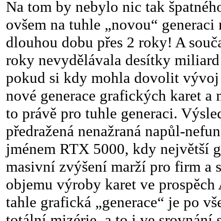
Na tom by nebylo nic tak špatné
ovšem na tuhle „novou“ generaci 
dlouhou dobu přes 2 roky! A souč
roky nevydělávala desítky miliard
pokud si kdy mohla dovolit vývoj
nové generace grafických karet a m
to právě pro tuhle generaci. Výsle
předražená nenažraná napůl-nefun
jménem RTX 5000, kdy největší g
masivní zvýšení marží pro firm a 
objemu výroby karet ve prospěch 
tahle grafická „generace“ je po vš
totální mizérie, a to i ve srovnání