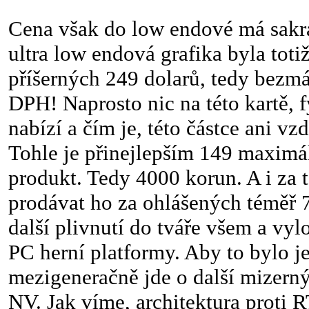
Cena však do low endové má sakra
ultra low endová grafika byla toti
příšerných 249 dolarů, tedy bezmál
DPH! Naprosto nic na této kartě, f
nabízí a čím je, této částce ani v
Tohle je přinejlepším 149 maximá
produkt. Tedy 4000 korun. A i za 
prodávat ho za ohlášených téměř 7 
další plivnutí do tváře všem a vyl
PC herní platformy. Aby to bylo je
mezigeneračně jde o další mizerný
NV. Jak víme, architektura proti R