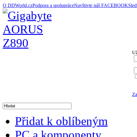
O DDWorld.cz
Podpora a spolupráce
Navštivte náš FACEBOOK
Sle
Už
Za
Přidat k oblíbeným
PC a komponenty