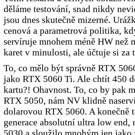
děláme testování, snad nikdy nev
jsou dnes skutečně mizerné. Urážk
cenová a parametrová politika, 
servíruje mnohem méně HW než mě
karet v minulosti, ale účtuje si z
To, co mělo být správně RTX 5060
jako RTX 5060 Ti. Ale chtít 450 d
kartu?! Ohavnost. To, co by pak 
RTX 5050, nám NV klidně naserví
dolarovou RTX 5060. A konečně to
generace absolutní ultra low end,
5030 a sloužilo mnohým jen jako 