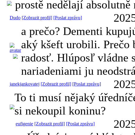
prostě nedělají absolutně n
2025
Dudo
[Zobrazit profil]
[Poslat zprávu]
a prečo? Dementi kupujú
aký kšeft urobili. Preč
radosť. Hlúposľ vládne 
nariadeniami ju neodstrá
2025
janekjankovatej
[Zobrazit profil]
[Poslat zprávu]
To ti musí nějaký úředníče
si nekoupil koninu?
2025
eufigenie
[Zobrazit profil]
[Poslat zprávu]