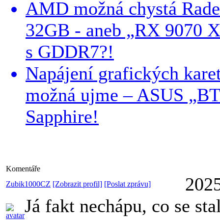
AMD možná chystá Rad
32GB - aneb „RX 9070 
s GDDR7?!
Napájení grafických karet
možná ujme – ASUS „BTF
Sapphire!
Komentáře
2025
Zubik1000CZ
[Zobrazit profil]
[Poslat zprávu]
Já fakt nechápu, co se sta