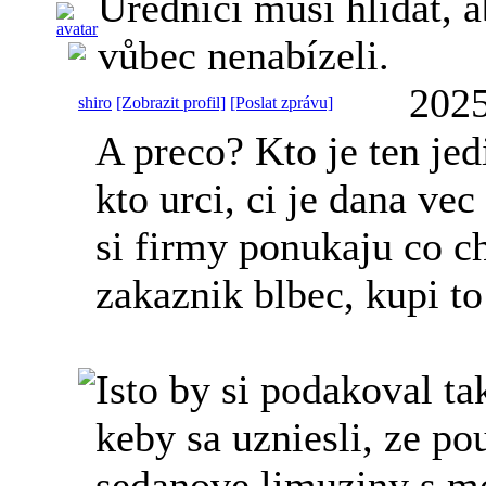
Úředníci musí hlídat, a
vůbec nenabízeli.
2025
shiro
[Zobrazit profil]
[Poslat zprávu]
A preco? Kto je ten jed
kto urci, ci je dana ve
si firmy ponukaju co ch
zakaznik blbec, kupi to 
Isto by si podakoval t
keby sa uzniesli, ze po
sedanove limuziny s 