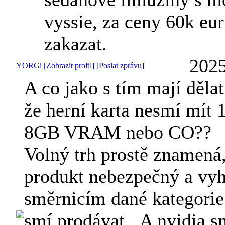
vyssie, za ceny 60k eur
zakazat.
2025
YORGi
[Zobrazit profil]
[Poslat zprávu]
A co jako s tím mají děla
že herní karta nesmí mít 1
8GB VRAM nebo CO??
Volný trh prostě znamená
produkt nebezpečný a vy
směrnicím dané kategorie
smí prodávat...A nvidia s