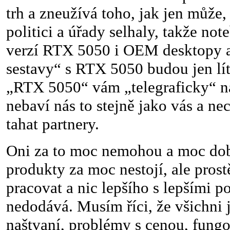
trh a zneužívá toho, jak jen může
politici a úřady selhaly, takže no
verzí RTX 5050 i OEM desktopy a
sestavy“ s RTX 5050 budou jen lít
„RTX 5050“ vám „telegraficky“ n
nebaví nás to stejně jako vás a n
tahat partnery.
Oni za to moc nemohou a moc dobř
produkty za moc nestojí, ale prost
pracovat a nic lepšího s lepšími
nedodává. Musím říci, že všichni
naštvaní, problémy s cenou, fung