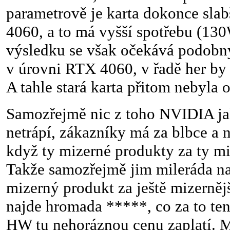
parametrově je karta dokonce slab
4060, a to má vyšší spotřebu (13
výsledku se však očekává podobn
v úrovni RTX 4060, v řadě her by a
A tahle stará karta přitom nebyla 
Samozřejmě nic z toho NVIDIA ja
netrápí, zákazníky má za blbce a ne
když ty mizerné produkty za ty mi
Takže samozřejmě jim mileráda na
mizerný produkt za ještě mizernějš
najde hromada *****, co za to te
HW tu nehoráznou cenu zaplatí. 