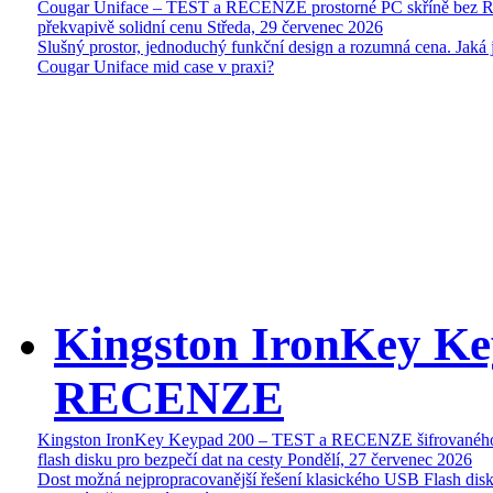
Cougar Uniface – TEST a RECENZE prostorné PC skříně bez 
překvapivě solidní cenu
Středa, 29 červenec 2026
Slušný prostor, jednoduchý funkční design a rozumná cena. Jaká 
Cougar Uniface mid case v praxi?
Kingston IronKey Ke
RECENZE
Kingston IronKey Keypad 200 – TEST a RECENZE šifrované
flash disku pro bezpečí dat na cesty
Pondělí, 27 červenec 2026
Dost možná nejpropracovanější řešení klasického USB Flash disk