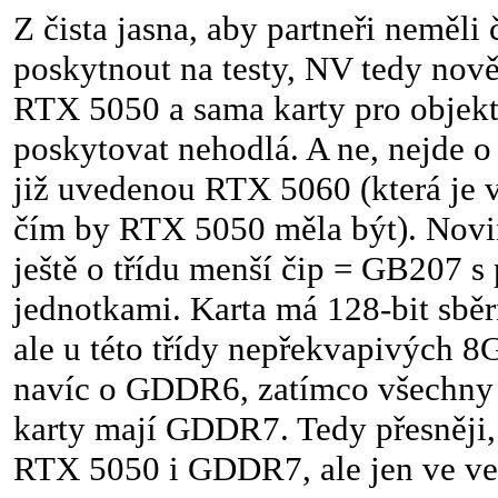
Z čista jasna, aby partneři neměli 
poskytnout na testy, NV tedy nově
RTX 5050 a sama karty pro objekti
poskytovat nehodlá. A ne, nejde o 
již uvedenou RTX 5060 (která je v
čím by RTX 5050 měla být). Nov
ještě o třídu menší čip = GB207 
jednotkami. Karta má 128-bit sběr
ale u této třídy nepřekvapivých 8
navíc o GDDR6, zatímco všechny
karty mají GDDR7. Tedy přesněji, 
RTX 5050 i GDDR7, ale jen ve ve