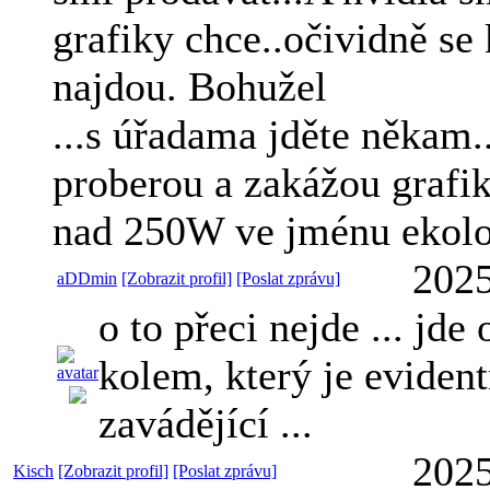
grafiky chce..očividně se 
najdou. Bohužel
...s úřadama jděte někam.
proberou a zakážou grafik
nad 250W ve jménu ekol
2025
aDDmin
[Zobrazit profil]
[Poslat zprávu]
o to přeci nejde ... jde
kolem, který je evident
zavádějící ...
2025
Kisch
[Zobrazit profil]
[Poslat zprávu]