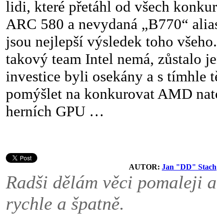
lidi, které přetáhl od všech konku
ARC 580 a nevydaná „B770“ alias
jsou nejlepší výsledek toho všeho
takový team Intel nemá, zůstalo je
investice byli osekány a s tímhle 
pomýšlet na konkurovat AMD nat
herních GPU …
AUTOR:
Jan "DD" Stach
Radši dělám věci pomaleji a
rychle a špatně.