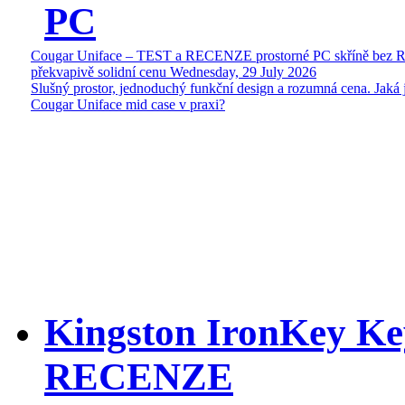
PC
Cougar Uniface – TEST a RECENZE prostorné PC skříně bez 
překvapivě solidní cenu
Wednesday, 29 July 2026
Slušný prostor, jednoduchý funkční design a rozumná cena. Jaká 
Cougar Uniface mid case v praxi?
Kingston IronKey Ke
RECENZE