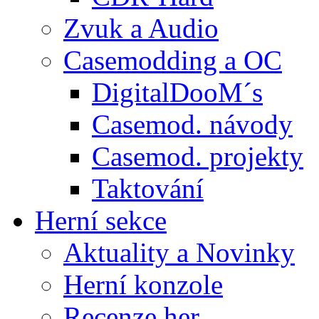
Zvuk a Audio
Casemodding a OC
DigitalDooM´s
Casemod. návody
Casemod. projekty
Taktování
Herní sekce
Aktuality a Novinky
Herní konzole
Recenze her