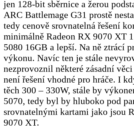
jen 128-bit sběrnice a žerou pods
ARC Battlemage G31 prostě nesta
tedy cenově srovnatelná řešení ko
minimálně Radeon RX 9070 XT 1
5080 16GB a lepší. Na ně ztrácí p
výkonu. Navíc ten je stále nevyrov
nezprovoznil některé zásadní věci
není řešení vhodné pro hráče. I k
těch 300 – 330W, stále by výkone
5070, tedy byl by hluboko pod pa
srovnatelnými kartami jako jsou
9070 XT.