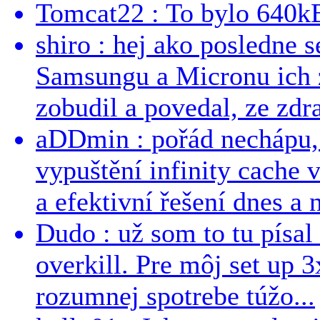
Tomcat22 : To bylo 640kB
shiro : hej ako posledne 
Samsungu a Micronu ich 
zobudil a povedal, ze zdra
aDDmin : pořád nechápu, 
vypuštění infinity cache v
a efektivní řešení dnes a n
Dudo : už som to tu písal 
overkill. Pre môj set up 
rozumnej spotrebe túžo...