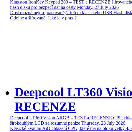
Kingston IronKey Keypad 200 – TEST a RECENZE šifrované
flash disku pro bezpečí dat na cesty
Monday, 27 July 2026
Dost možná nejpropracovanější řešení klasického USB Flash disk
Odolné a šifrované. Jaké je v praxi?
Deepcool LT360 Vis
RECENZE
Deepcool LT360 Vision ARGB – TEST a RECENZE CPU chlad
širokoúhlým LCD za rozumné peníze
Thursday, 23 July 2026
Klasické kvalitní AiO chlazení CPU, které ma na bloku velký 4