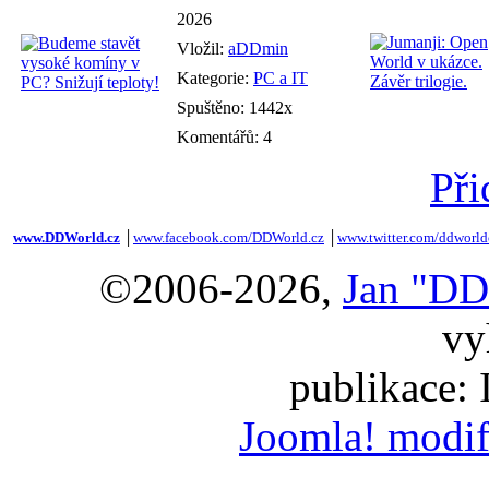
2026
Vložil:
aDDmin
Kategorie:
PC a IT
Spuštěno: 1442x
Komentářů: 4
Při
www.DDWorld.cz
│
www.facebook.com/DDWorld.cz
│
www.twitter.com/ddworld
©2006-2026,
Jan "DD
vy
publikace:
Joomla! modif