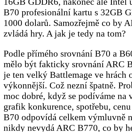
16GB GDDR6, nakonec ale Intel u
B70 profesionální kartu s 32GB 
1000 dolarů. Samozřejmě co by A
zvládá hry. A jak je tedy na tom?
Podle přímého srovnání B70 a B60
mělo být fakticky srovnání ARC
je ten velký Battlemage ve hrách
výkonnější. Což nezní špatně. Prob
moc dobré, když se podíváme na 
grafik konkurence, spotřebu, cen
B70 odpovídá celkem výmluvně na
nikdy nevydá ARC B770, co by her