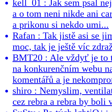
kell_01 : Jak sem psal ne
a o tom neni nikde ani ca
a prikonu si nekdo umi...
Rafan : Tak jistě asi se j
moc, tak je ještě víc zdraž
BMT20 : Ale vždyť je to 
na konkurenčním webu na 
komentářů a je nekomprom
shiro : Nemyslim, ventil
cez rebra a rebra by boli v