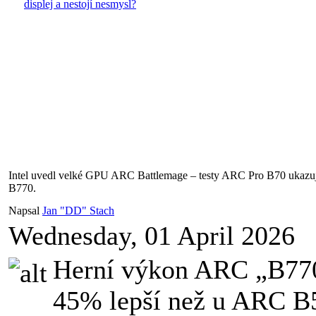
displej a nestojí nesmysl?
Intel uvedl velké GPU ARC Battlemage – testy ARC Pro B70 ukazují,
B770.
Napsal
Jan "DD" Stach
Wednesday, 01 April 2026
Herní výkon ARC „B770
45% lepší než u ARC B5