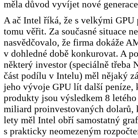
měla důvod vyvíjet nové generace
A ač Intel říká, že s velkými GPU
tomu věřit. Za současné situace ne
nasvědčovalo, že firma dokáže 
v dohledné době konkurovat. A po
některý investor (speciálně třeba 
část podílu v Intelu) měl nějaký z
jeho vývoje GPU lít další peníze
produkty jsou výsledkem 8 letého 
miliard proinvestovaných dolarů, 
lety měl Intel obří samostatný gra
s prakticky neomezeným rozpočte