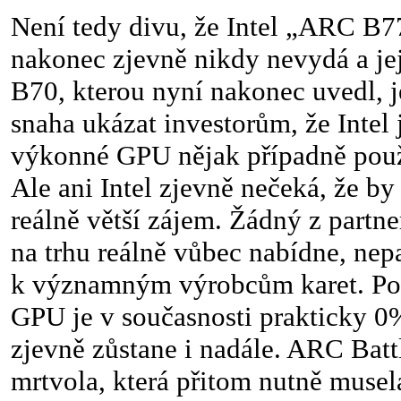
Není tedy divu, že Intel „ARC B7
nakonec zjevně nikdy nevydá a její
B70, kterou nyní nakonec uvedl, j
snaha ukázat investorům, že Intel
výkonné GPU nějak případně použi
Ale ani Intel zjevně nečeká, že by
reálně větší zájem. Žádný z partne
na trhu reálně vůbec nabídne, nep
k významným výrobcům karet. Pod
GPU je v současnosti prakticky 0%
zjevně zůstane i nadále. ARC Batt
mrtvola, která přitom nutně musel