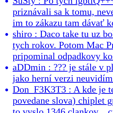
SuSty : Po tých lgbtiQ++
priznávali sa k tomu, nev
im to zákazu tam dávať ko
shiro : Daco take tu uz b
tych rokov. Potom Mac Pr
pripominal odpadkovy kos
aDDmin : ??? je stále v pl
jako herní verzi neuvidíme
Don_F3K3T3 : A kde je te
povedane slova) chiplet g
to vyslo 1346 clankov... ci