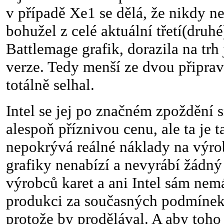
v případě Xe1 se dělá, že nikdy ne
bohužel z celé aktuální třetí(dru
Battlemage grafik, dorazila na tr
verze. Tedy menší ze dvou připra
totálně selhal.
Intel se jej po značném zpoždění s
alespoň příznivou cenu, ale ta je t
nepokrývá reálné náklady na výro
grafiky nenabízí a nevyrábí žádn
výrobců karet a ani Intel sám nem
produkci za současných podmínek
protože by prodělával. A aby toho