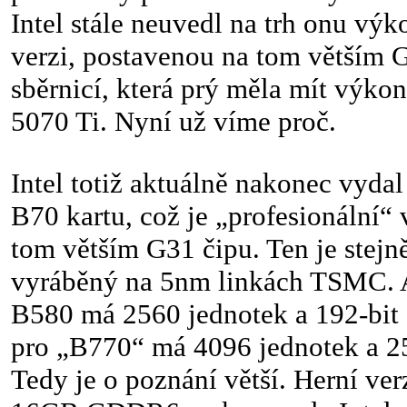
Intel stále neuvedl na trh onu v
verzi, postavenou na tom větším G
sběrnicí, která prý měla mít výko
5070 Ti. Nyní už víme proč.
Intel totiž aktuálně nakonec vyda
B70 kartu, což je „profesionální“
tom větším G31 čipu. Ten je stej
vyráběný na 5nm linkách TSMC. 
B580 má 2560 jednotek a 192-bit 
pro „B770“ má 4096 jednotek a 25
Tedy je o poznání větší. Herní ve