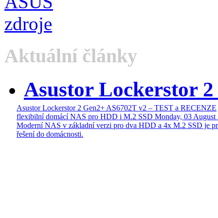
Aktuální články
Asustor Lockerstor 
Asustor Lockerstor 2 Gen2+ AS6702T v2 – TEST a RECENZE
flexibilní domácí NAS pro HDD i M.2 SSD
Monday, 03 August
Moderní NAS v základní verzi pro dva HDD a 4x M.2 SSD je pr
řešení do domácnosti.