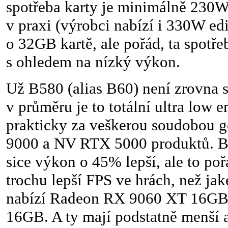
spotřeba karty je minimálně 230W
v praxi (výrobci nabízí i 330W ed
o 32GB kartě, ale pořád, ta spotř
s ohledem na nízký výkon.
Už B580 (alias B60) není zrovna 
v průměru je to totální ultra low 
prakticky za veškerou soudobou
9000 a NV RTX 5000 produktů. B
sice výkon o 45% lepší, ale to poř
trochu lepší FPS ve hrách, než ja
nabízí Radeon RX 9060 XT 16GB
16GB. A ty mají podstatně menší 