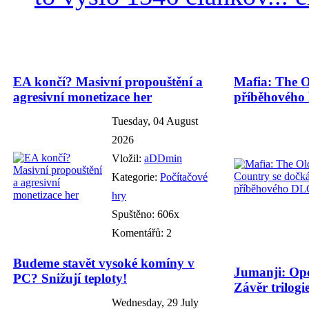
EA končí? Masivní propouštění a
Mafia: The O
agresivní monetizace her
příběhového
Tuesday, 04 August
2026
Vložil:
aDDmin
Kategorie:
Počítačové
hry
Spuštěno: 606x
Komentářů: 2
Budeme stavět vysoké komíny v
Jumanji: Ope
PC? Snižují teploty!
Závěr trilogie
Wednesday, 29 July