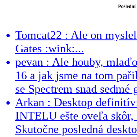
Poslední
Tomcat22 : Ale on myslel 
Gates :wink:...
pevan : Ale houby, mlaď
16 a jak jsme na tom pařil
se Spectrem snad sedmé g
Arkan : Desktop definit
INTELU ešte oveľa skôr,
Skutočne posledná desktop