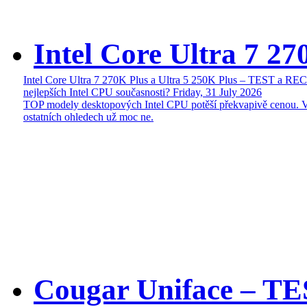
Intel Core Ultra 7 27
Intel Core Ultra 7 270K Plus a Ultra 5 250K Plus – TEST a R
nejlepších Intel CPU současnosti?
Friday, 31 July 2026
TOP modely desktopových Intel CPU potěší překvapivě cenou. 
ostatních ohledech už moc ne.
Cougar Uniface – T