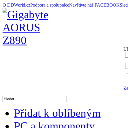
O DDWorld.cz
Podpora a spolupráce
Navštivte náš FACEBOOK
Sle
Už
Za
Přidat k oblíbeným
PC a komponenty