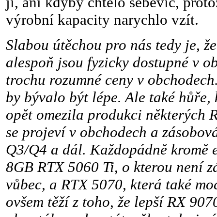
ji, ani kdyby chtělo sebevíc, prot
výrobní kapacity narychlo vzít.
Slabou útěchou pro nás tedy je, že
alespoň jsou fyzicky dostupné v o
trochu rozumné ceny v obchodech.
by bývalo být lépe. Ale také hůře
opět omezila produkci některých 
se projeví v obchodech a zásobov
Q3/Q4 a dál. Každopádně kromě 
8GB RTX 5060 Ti, o kterou není z
vůbec, a RTX 5070, která také mo
ovšem těží z toho, že lepší RX 907