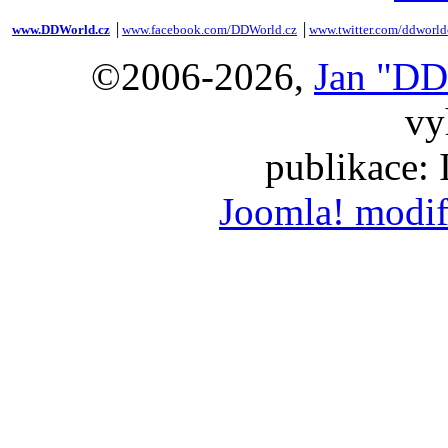
www.DDWorld.cz
│
www.facebook.com/DDWorld.cz
│
www.twitter.com/ddworld
©2006-2026,
Jan "DD
vy
publikace:
Joomla! modif