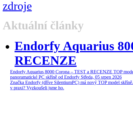
Aktuální články
Endorfy Aquarius 80
RECENZE
Endorfy Aquarius 8000 Corona – TEST a RECENZE TOP mode
panoramatické PC skříně od Endorfy
Středa, 05 srpen 2026
Značka Endorfy (dříve SilentiumPC) má nový TOP model skříně.
v praxi? Vyzkoušeli jsme ho.