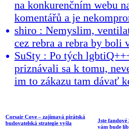
na konkurenčním webu na 
komentářů a je nekomprom
shiro : Nemyslim, ventil
cez rebra a rebra by boli v
SuSty : Po tých lgbtiQ++
priznávali sa k tomu, nev
im to zákazu tam dávať ko
Corsair Cove – zajímavá pirátská
Jste fandové 
budovatelská strategie vyšla
vám bude líbi