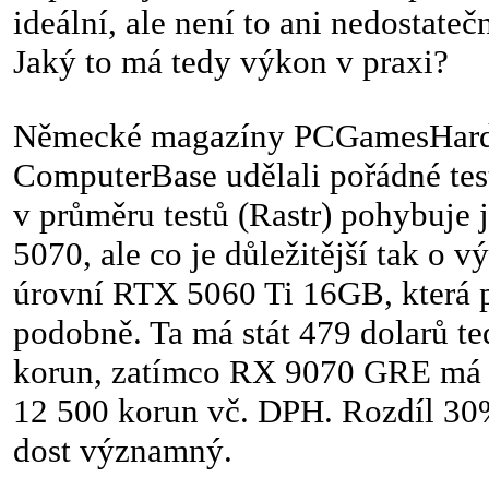
ideální, ale není to ani nedostate
Jaký to má tedy výkon v praxi?
Německé magazíny PCGamesHard
ComputerBase udělali pořádné tes
v průměru testů (Rastr) pohybuje
5070, ale co je důležitější tak o
úrovní RTX 5060 Ti 16GB, která p
podobně. Ta má stát 479 dolarů ted
korun, zatímco RX 9070 GRE má b
12 500 korun vč. DPH. Rozdíl 30
dost významný.