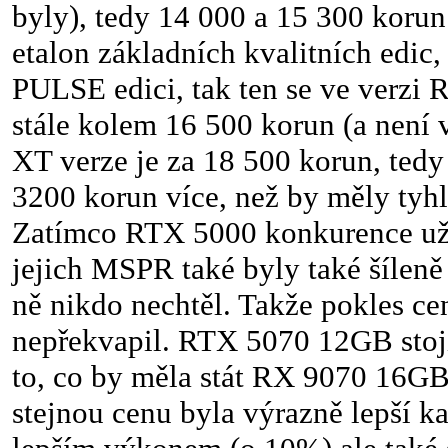
byly), tedy 14 000 a 15 300 kor
etalon základních kvalitních edic,
PULSE edici, tak ten se ve verzi
stále kolem 16 500 korun (a není 
XT verze je za 18 500 korun, tedy
3200 korun více, než by měly tyhle
Zatímco RTX 5000 konkurence už 
jejich MSPR také byly také šíleně 
ně nikdo nechtěl. Takže pokles ce
nepřekvapil. RTX 5070 12GB stojí 
to, co by měla stát RX 9070 16GB,
stejnou cenu byla výrazně lepší ka