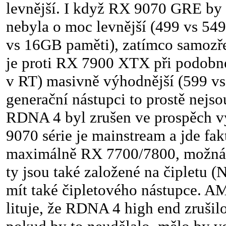
levnější. I když RX 9070 GRE by
nebyla o moc levnější (499 vs 549
vs 16GB paměti), zatímco samoz
je proti RX 7900 XTX při podob
v RT) masivně výhodnější (599 vs
generační nástupci to prostě nejso
RDNA 4 byl zrušen ve prospěch v
9070 série je mainstream a jde fak
maximálně RX 7700/7800, možná a
ty jsou také založené na čipletu (
mít také čipletového nástupce. 
lituje, že RDNA 4 high end zrušilo