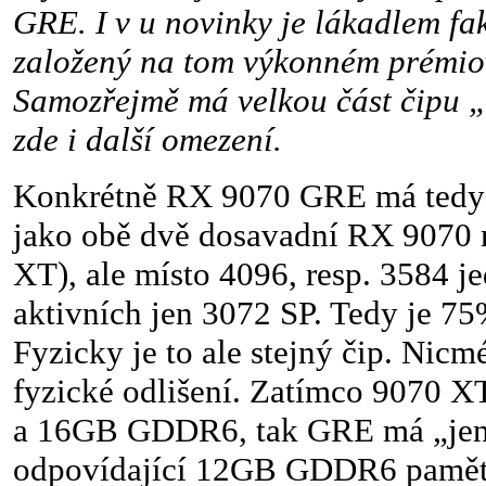
GRE. I v u novinky je lákadlem fakt
založený na tom výkonném prémio
Samozřejmě má velkou část čipu 
zde i další omezení.
Konkrétně RX 9070 GRE má tedy 
jako obě dvě dosavadní RX 9070 
XT), ale místo 4096, resp. 3584 j
aktivních jen 3072 SP. Tedy je 7
Fyzicky je to ale stejný čip. Nicm
fyzické odlišení. Zatímco 9070 X
a 16GB GDDR6, tak GRE má „jen“
odpovídající 12GB GDDR6 paměti.