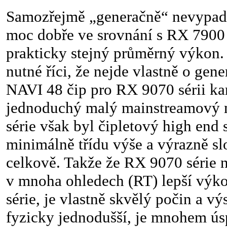
Samozřejmě „generačně“ nevypa
moc dobře ve srovnání s RX 7900
prakticky stejný průměrný výkon.
nutné říci, že nejde vlastně o gene
NAVI 48 čip pro RX 9070 sérii kare
jednoduchý malý mainstreamový 
série však byl čipletový high end
minimálně třídu výše a výrazně slo
celkově. Takže že RX 9070 série na
v mnoha ohledech (RT) lepší výk
série, je vlastně skvělý počin a 
fyzicky jednodušší, je mnohem úsp