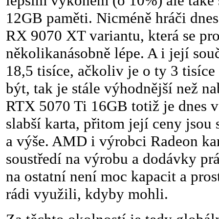
lepším výkonem (o 10%) ale také
12GB paměti. Nicméně hráči dnes 
RX 9070 XT variantu, která se pr
několikanásobně lépe. A i její so
18,5 tisíce, ačkoliv je o ty 3 tisíc
být, tak je stále výhodnější než n
RTX 5070 Ti 16GB totiž je dnes 
slabší karta, přitom její ceny jsou 
a výše. AMD i výrobci Radeon kar
soustředí na výrobu a dodávky p
na ostatní není moc kapacit a prost
rádi využili, kdyby mohli.