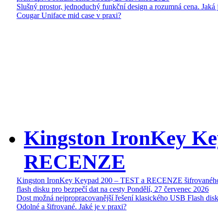
Slušný prostor, jednoduchý funkční design a rozumná cena. Jaká 
Cougar Uniface mid case v praxi?
Kingston IronKey Ke
RECENZE
Kingston IronKey Keypad 200 – TEST a RECENZE šifrované
flash disku pro bezpečí dat na cesty
Pondělí, 27 červenec 2026
Dost možná nejpropracovanější řešení klasického USB Flash disk
Odolné a šifrované. Jaké je v praxi?