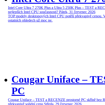
Intel Core Ultra 7 270K Plus a Ultra 5 250K Plus – TEST a R
nejlepších Intel CPU současnosti?
Pátek, 31 červenec 2026
TOP modely desktopových Intel CPU potěší překvapivě cenou. 
ostatních ohledech už moc ne.
Cougar Uniface – T
PC
Cougar Uniface – TEST a RECENZE prostorné PC skříně bez 
překvapivě solidní cenu
Středa, 29 červenec 2026