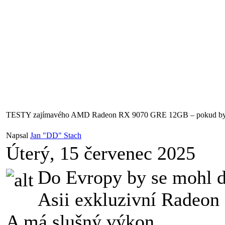
TESTY zajímavého AMD Radeon RX 9070 GRE 12GB – pokud by s
Napsal
Jan "DD" Stach
Úterý, 15 červenec 2025
Do Evropy by se mohl d
Asii exkluzivní Radeo
A má slušný výkon.