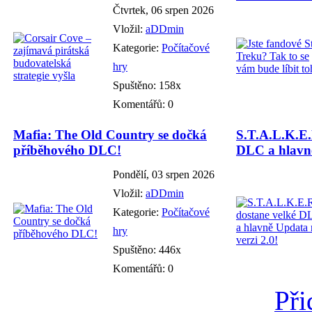
Čtvrtek, 06 srpen 2026
Vložil:
aDDmin
Kategorie:
Počítačové
hry
Spuštěno: 158x
Komentářů: 0
Mafia: The Old Country se dočká
S.T.A.L.K.E.
příběhového DLC!
DLC a hlavně
Pondělí, 03 srpen 2026
Vložil:
aDDmin
Kategorie:
Počítačové
hry
Spuštěno: 446x
Komentářů: 0
Při