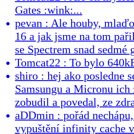
Gates :wink:...
pevan : Ale houby, mlaď
16 a jak jsme na tom pařil
se Spectrem snad sedmé g
Tomcat22 : To bylo 640kB
shiro : hej ako posledne 
Samsungu a Micronu ich 
zobudil a povedal, ze zdra
aDDmin : pořád nechápu, 
vypuštění infinity cache v