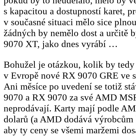
pokud by to neudělalo, mělo by v
s kapacitou a dostupností karet, p
v současné situaci mělo sice plnou
žádných by nemělo dost a určitě 
9070 XT, jako dnes vyrábí …
Bohužel je otázkou, kolik by tedy
v Evropě nové RX 9070 GRE ve sk
Ani měsíce po uvedení se totiž st
9070 a RX 9070 za své AMD MSR
neprodávají. Karty mají podle AM
dolarů (a AMD dodává výrobcům ka
aby ty ceny se všemi maržemi dos