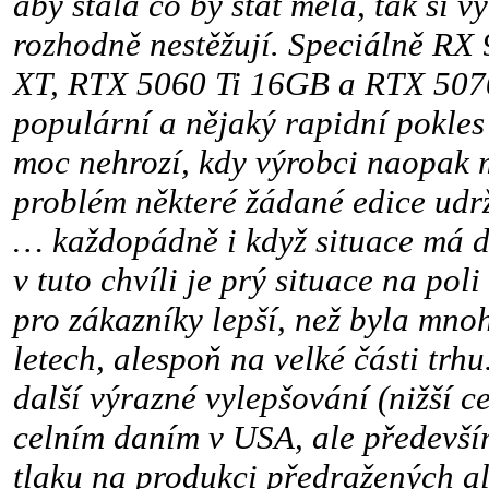
aby stála co by stát měla, tak si v
rozhodně nestěžují. Speciálně RX
XT, RTX 5060 Ti 16GB a RTX 5070
populární a nějaký rapidní pokles 
moc nehrozí, kdy výrobci naopak m
problém některé žádané edice udrž
… každopádně i když situace má d
v tuto chvíli je prý situace na pol
pro zákazníky lepší, než byla mno
letech, alespoň na velké části trh
další výrazné vylepšování (nižší ce
celním daním v USA, ale především
tlaku na produkci předražených al