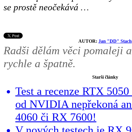
se prostě neočekává …
AUTOR:
Jan "DD" Stach
Radši dělám věci pomaleji a
rychle a špatně.
Starší články
Test a recenze RTX 5050
od NVIDIA nepřekoná an
4060 či RX 7600!
V nových testech je RX 