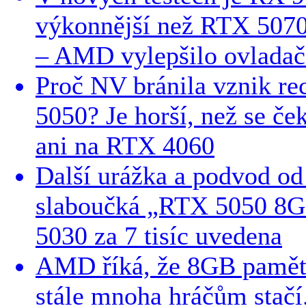
výkonnější než RTX 5070 
– AMD vylepšilo ovladač
Proč NV bránila vznik r
5050? Je horší, než se ček
ani na RTX 4060
Další urážka a podvod o
slaboučká „RTX 5050 8
5030 za 7 tisíc uvedena
AMD říká, že 8GB paměti
stále mnoha hráčům stač