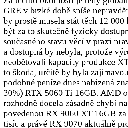
Za těchto okolností je tedy globá
GRE v brzké době spíše nepravdě
by prostě musela stát těch 12 00
být za to skutečně fyzicky dostup
současného stavu věcí v praxi pr
a dostupná by nebyla, protože výr
neobětovali kapacity produkce XT
to škoda, určitě by byla zajímavo
podobné peníze dnes nabízená znat
30%) RTX 5060 Ti 16GB. AMD o
rozhodně docela zásadně chybí n
povedenou RX 9060 XT 16GB za 
tisíc a právě RX 9070 aktuálně pr