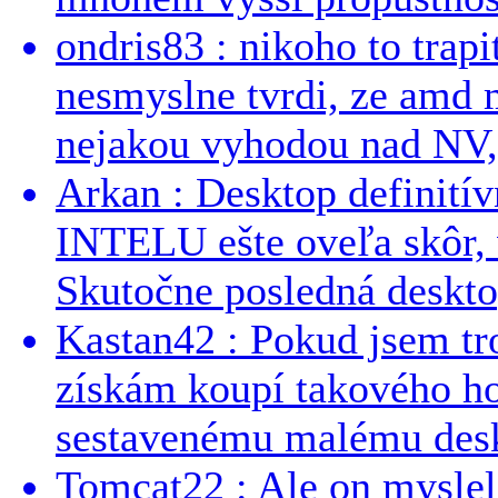
ondris83 : nikoho to trapi
nesmyslne tvrdi, ze amd m
nejakou vyhodou nad NV, 
Arkan : Desktop definit
INTELU ešte oveľa skôr,
Skutočne posledná desktop
Kastan42 : Pokud jsem tro
získám koupí takového h
sestavenému malému deskt
Tomcat22 : Ale on myslel 