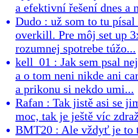
a efektivní řešení dnes a n
Dudo : už som to tu písal 
overkill. Pre môj set up 
rozumnej spotrebe túžo...
kell_01 : Jak sem psal ne
a o tom neni nikde ani ca
a prikonu si nekdo umi...
Rafan : Tak jistě asi se j
moc, tak je ještě víc zdraž
BMT20 : Ale vždyť je to 