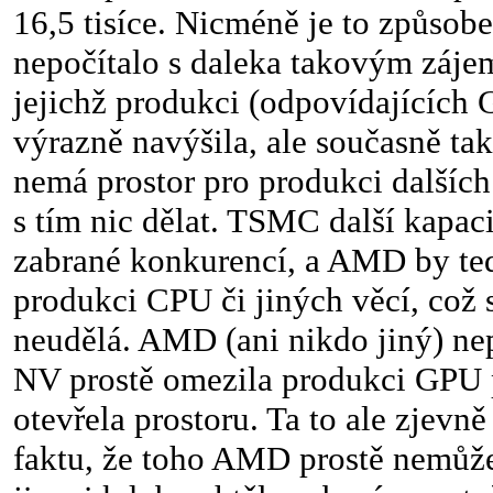
16,5 tisíce. Nicméně je to způso
nepočítalo s daleka takovým záj
jejichž produkci (odpovídajících
výrazně navýšila, ale současně ta
nemá prostor pro produkci dalšíc
s tím nic dělat. TSMC další kapac
zabrané konkurencí, a AMD by te
produkci CPU či jiných věcí, což
neudělá. AMD (ani nikdo jiný) nep
NV prostě omezila produkci GPU 
otevřela prostoru. Ta to ale zjevn
faktu, že toho AMD prostě nemůže