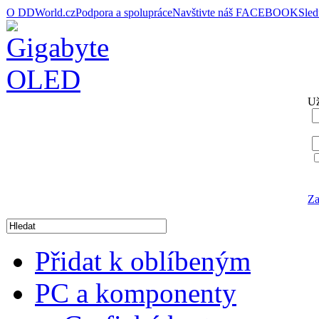
O DDWorld.cz
Podpora a spolupráce
Navštivte náš FACEBOOK
Sle
Už
Za
Přidat k oblíbeným
PC a komponenty