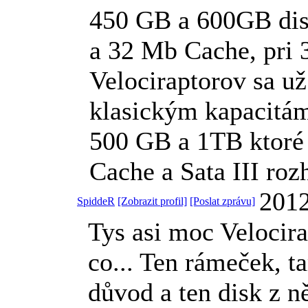
450 GB a 600GB disp
a 32 Mb Cache, pri 3
Velociraptorov sa u
klasickým kapacitám
500 GB a 1TB ktoré
Cache a Sata III roz
2012
SpiddeR
[Zobrazit profil]
[Poslat zprávu]
Tys asi moc Velocira
co... Ten rámeček, t
důvod a ten disk z n