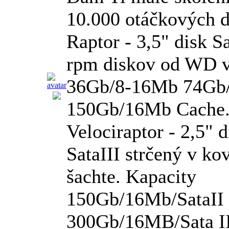
10.000 otáčkových 
Raptor - 3,5" disk S
rpm diskov od WD v
36Gb/8-16Mb 74Gb
150Gb/16Mb Cache
Velociraptor - 2,5" d
SataIII strčený v ko
šachte. Kapacity
150Gb/16Mb/SataII
300Gb/16MB/Sata II