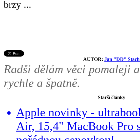
brzy ...
AUTOR:
Jan "DD" Stach
Radši dělám věci pomaleji a
rychle a špatně.
Starší články
Apple novinky - ultrab
Air, 15,4" MacBook Pro 
pořádnou cenovkou!