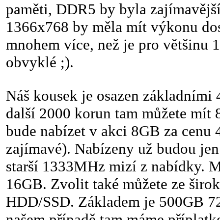
paměti, DDR5 by byla zajímavější,
1366x768 by měla mít výkonu do
mnohem více, než je pro většinu 
obvyklé ;).
Náš kousek je osazen základními 
další 2000 korun tam můžete mít
bude nabízet v akci 8GB za cenu 4
zajímavé). Nabízeny už budou j
starší 1333MHz mizí z nabídky. 
16GB. Zvolit také můžete ze širo
HDD/SSD. Základem je 500GB 7
našem případě tam máme přípla