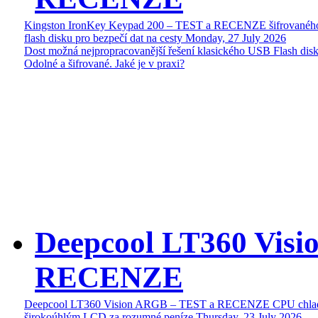
Kingston IronKey Keypad 200 – TEST a RECENZE šifrované
flash disku pro bezpečí dat na cesty
Monday, 27 July 2026
Dost možná nejpropracovanější řešení klasického USB Flash disk
Odolné a šifrované. Jaké je v praxi?
Deepcool LT360 Vis
RECENZE
Deepcool LT360 Vision ARGB – TEST a RECENZE CPU chlad
širokoúhlým LCD za rozumné peníze
Thursday, 23 July 2026