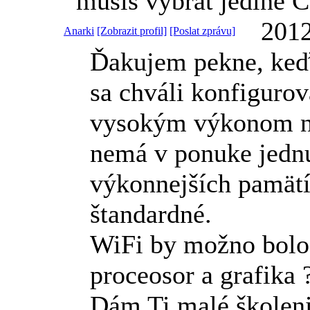
musíš vybrat jedině
2012
Anarki
[Zobrazit profil]
[Poslat zprávu]
Ďakujem pekne, keď
sa chváli konfiguro
vysokým výkonom n
nemá v ponuke jedn
výkonnejších pamätí
štandardné.
WiFi by možno bolo 
proceosor a grafika 
Dám Ti malé školen