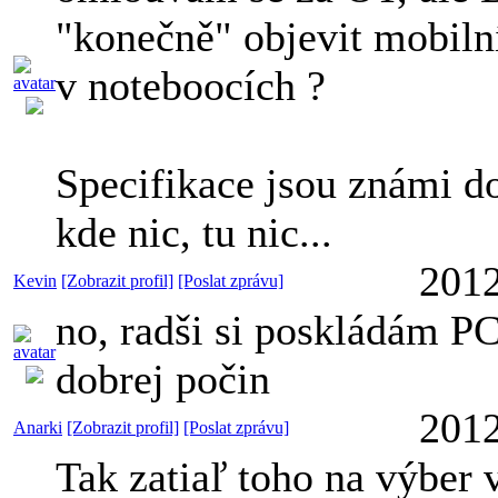
"konečně" objevit mobiln
v noteboocích ?
Specifikace jsou známi do
kde nic, tu nic...
2012
Kevin
[Zobrazit profil]
[Poslat zprávu]
no, radši si poskládám PC
dobrej počin
2012
Anarki
[Zobrazit profil]
[Poslat zprávu]
Tak zatiaľ toho na výber v