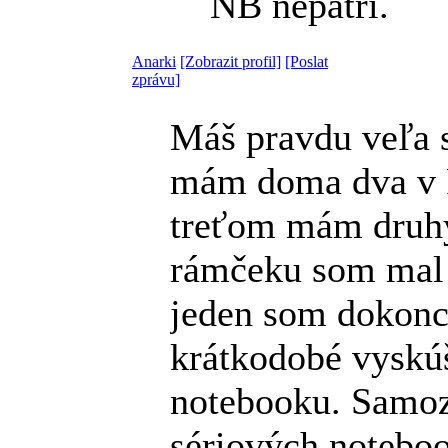
NB nepatří.
Anarki
[Zobrazit profil]
[Poslat
zprávu]
Máš pravdu veľa 
mám doma dva v 
treťom mám druh
rámčeku som mal
jeden som dokonc
krátkodobé vyskúš
notebooku. Samoz
sériových notebo