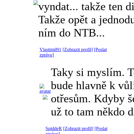
vyndat... takže ten di
Takže opět a jednodu
ním do NTB...
Vlastimil91
[Zobrazit profil]
[Poslat
zprávu]
Taky si myslím. 
bude hlavně k vůl
otřesům. Kdyby š
už to tam někdo 
SpiddeR
[Zobrazit profil]
[Poslat
zprávu]