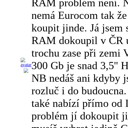
RAM problém není. N
nemá Eurocom tak že 
koupit jinde. Já jsem 
RAM dokoupil v ČR u
trochu zase při zemi 
300 Gb je snad 3,5'' 
NB nedáš ani kdyby js
rozluč i do budoucna
také nabízí přímo od I
problém jí dokoupit ji