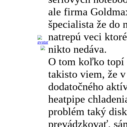
ale firma Goldmax
špecialista že do
natrepú veci ktor
nikto nedáva.
O tom koľko topí
takisto viem, že v
dodatočného aktív
heatpipe chladenia
problém taký dis
prevádzkovať. sá