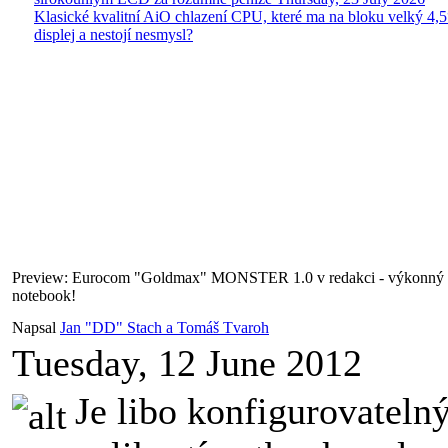
Klasické kvalitní AiO chlazení CPU, které ma na bloku velký 4
displej a nestojí nesmysl?
Preview: Eurocom "Goldmax" MONSTER 1.0 v redakci - výkonný k
notebook!
Napsal
Jan "DD" Stach a Tomáš Tvaroh
Tuesday, 12 June 2012
Je libo konfigurovateln