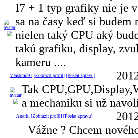
I7 + 1 typ grafiky nie je 
sa na časy keď si budem 
nielen taký CPU aký bude
takú grafiku, display, zv
kameru ....
2012
Vlastimil91
[Zobrazit profil]
[Poslat zprávu]
Tak CPU,GPU,Display,
a mechaniku si už navo
2012
Anarki
[Zobrazit profil]
[Poslat zprávu]
Vážne ? Chcem nového 