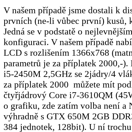
V našem případě jsme dostali k di
prvních (ne-li vůbec první) kusů, 
Jedná se v podstatě o nejlevnějš
konfiguraci. V našem případě nabí
LCD s rozlišením 1366x768 (matn
parametrů je za příplatek 2000,-).
i5-2450M 2,5GHz se 2jádry/4 vlá
za příplatek 2000 můžete mít podl
čtyřjádrový Core i7-3610QM (45
o grafiku, zde zatím volba není a
výhradně s GTX 650M 2GB DD
384 jednotek, 128bit). U ní troch