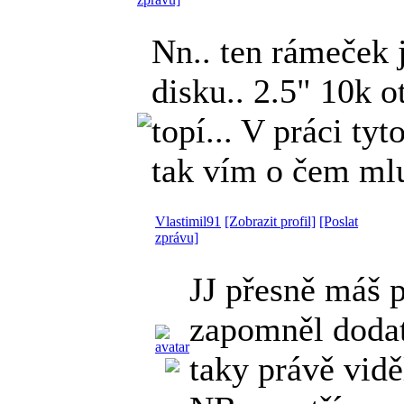
Nn.. ten rámeček j
disku.. 2.5" 10k 
topí... V práci ty
tak vím o čem ml
Vlastimil91
[Zobrazit profil]
[Poslat
zprávu]
JJ přesně máš 
zapomněl dodat
taky právě vidě