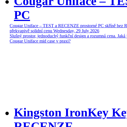
Cougar Uniface – T
PC
Cougar Uniface – TEST a RECENZE prostorné PC skříně bez 
překvapivě solidní cenu
Wednesday, 29 July 2026
Slušný prostor, jednoduchý funkční design a rozumná cena. Jaká 
Cougar Uniface mid case v praxi?
Kingston IronKey Ke
RECENZE