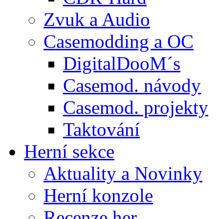
Zvuk a Audio
Casemodding a OC
DigitalDooM´s
Casemod. návody
Casemod. projekty
Taktování
Herní sekce
Aktuality a Novinky
Herní konzole
Recenze her