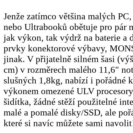
Jenže zatímco většina malých PC,
nebo Ultrabooků obětuje pro pár 
jak výkon, tak výdrž na baterie a 
prvky konektorové výbavy, MONS
jinak. V přijatelně silném šasi (vý
cm) v rozměrech malého 11,6" not
slušných 1,8kg, nabízí i pořádné
výkonem omezené ULV procesory
šidítka, žádné stěží použitelné in
malé a pomalé disky/SSD, ale po
které si navíc můžete sami navolit