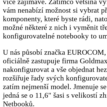
více zajímavé. Zatímco většina v
vám nenabízí možnost si vybrat př
komponenty, které byste rádi, nat
možné některé z nich i vyměnit tře
konfigurovatelné notebooky to um
U nás působí značka EUROCOM, 
oficiálně zastupuje firma Goldmax
nakonfigurovat a vše objednat he
rozšiřuje řady svých konfigurovat
zatím nejmenší model. Jmenuje 
jedná se o 11,6" šasi s velikostí z
Netbooků.