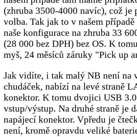
(zhruba 3500-4000 navíc), což je
volba. Tak jak to v našem případě 
naše konfigurace na zhruba 33 60
(28 000 bez DPH) bez OS. K tomu
myš, 24 měsíců záruky "Pick up a
Jak vidíte, i tak malý NB není na
chudáček, nabízí na levé straně
konektor. K tomu dvojici USB 3.
vstup/výstup. Na druhé straně je d
napájecí konektor. Vpředu je čteč
není, kromě opravdu veliké baterie