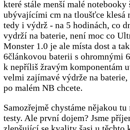
které stále menší malé notebooky še
ubývajícími cm na tloušťce klesá m
tedy i výdrž - na 5 hodinách, co 
vydrží na baterie, není moc co Ul
Monster 1.0 je ale místa dost a ta
6článkovou baterii s ohromnými
k nepříliš žravým komponentám uvn
velmi zajímavé výdrže na baterie, 
po malém NB chcete.
Samozřejmě chystáme nějakou tu r
testy. Ale první dojem? Jsme příj
zlepšující se kvality šasi u těcht