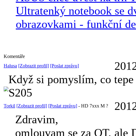
Ultratenký notebook se 
obrazovkami - funkční de
Komentáře
2012
Halusa
[Zobrazit profil]
[Poslat zprávu]
Když si pomyslím, co tep
S205
2012
Torkil
[Zobrazit profil]
[Poslat zprávu]
-
HD 7xxx M ?
Zdravim,
omlouvam se za OT, ale 