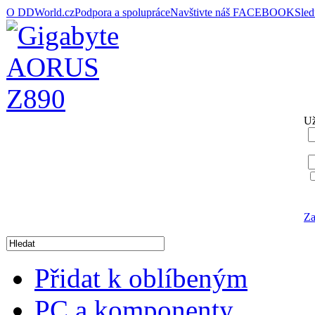
O DDWorld.cz
Podpora a spolupráce
Navštivte náš FACEBOOK
Sle
Už
Za
Přidat k oblíbeným
PC a komponenty