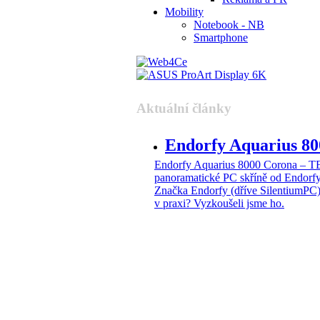
Mobility
Notebook - NB
Smartphone
Aktuální články
Endorfy Aquarius 
Endorfy Aquarius 8000 Corona –
panoramatické PC skříně od Endorf
Značka Endorfy (dříve SilentiumPC)
v praxi? Vyzkoušeli jsme ho.