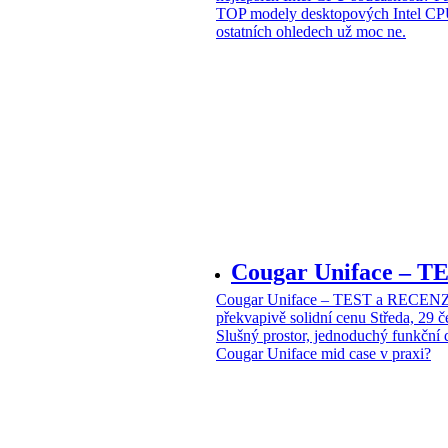
TOP modely desktopových Intel CPU
ostatních ohledech už moc ne.
Cougar Uniface – T
Cougar Uniface – TEST a RECENZE
překvapivě solidní cenu
Středa, 29 
Slušný prostor, jednoduchý funkční 
Cougar Uniface mid case v praxi?