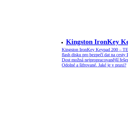
Kingston IronKey 
Kingston IronKey Keypad 200 – 
flash disku pro bezpečí dat na cesty
Dost možná nejpropracovanější řeše
Odolné a šifrované. Jaké je v praxi?