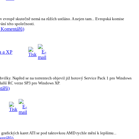
v evropě skutečně nemá na růžích ustláno. A nejen tam... Evropská komise
vání této společnosti.
7 Komentářů)
ta a XP
hvilky. Napřed se na torrentech objevil již hotový Service Pack 1 pro Windows
a další RC verze SP3 pro Windows XP.
tářů)
grafických karet ATI se pod taktovkou AMD rychle mění k lepšímu...
entářů)