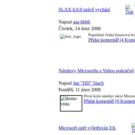
SLAX 6.0.0 právě vychází
Napsal
aaa bbbb
Čtvrtek, 14 únor 2008
Populární česká linuxová li
Přidat komentář (4 Kom
Námluvy Microsoftu a Yahoo pokračují
Napsal
Jan "DD" Stach
Pondělí, 11 únor 2008
První kolo námluv mezi Microso
Přidat komentář (9 Koment
Microsoft opět vyšetřován EK