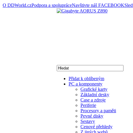
O DDWorld.cz
Podpora a spolupráce
Navštivte náš FACEBOOK
Sle
Přidat k oblíbeným
PC a komponenty
Grafické karty
Základní desky
Case a zdroje
Periferie
Procesory a paměti
Pevné disky
Sestavy
Cenové přehledy
Z jiných webů