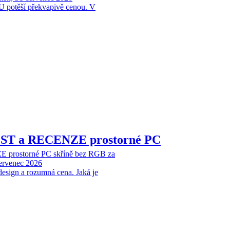
 potěší překvapivě cenou. V
EST a RECENZE prostorné PC
 prostorné PC skříně bez RGB za
červenec 2026
design a rozumná cena. Jaká je