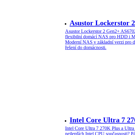
Asustor Lockerstor
Asustor Lockerstor 2 Gen2+ AS6
flexibilní domácí NAS pro HDD i 
Moderní NAS v základní verzi pro 
řešení do domácnosti.
Intel Core Ultra 7 2
Intel Core Ultra 7 270K Plus a Ul
nejlepších Intel CPU současnosti?
Pá