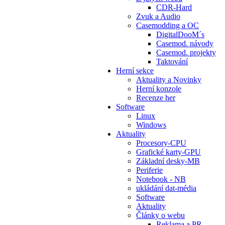
CDR-Hard
Zvuk a Audio
Casemodding a OC
DigitalDooM´s
Casemod. návody
Casemod. projekty
Taktování
Herní sekce
Aktuality a Novinky
Herní konzole
Recenze her
Software
Linux
Windows
Aktuality
Procesory-CPU
Grafické karty-GPU
Základní desky-MB
Periferie
Notebook - NB
ukládání dat-média
Software
Aktuality
Články o webu
Reklama a PR