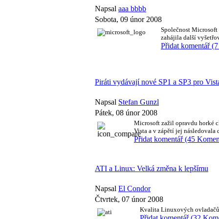
Napsal
aaa bbbb
Sobota, 09 únor 2008
Společnost Microsoft 
zahájila další vyšetřo
Přidat komentář (
Piráti vydávají nové SP1 a SP3 pro Vis
Napsal
Stefan Gunzl
Pátek, 08 únor 2008
Microsoft zažil opravdu horké c
Vista a v zápětí jej následoval
Přidat komentář (45 Komen
ATI a Linux: Velká změna k lepšímu
Napsal
El Condor
Čtvrtek, 07 únor 2008
Kvalita Linuxových ovladačů 
Přidat komentář (32 Kom