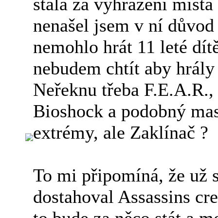
stála za vyhrazení místa
nenašel jsem v ní důvod 
nemohlo hrát 11 leté dítě
nebudem chtít aby hrály 
Neřeknu třeba F.E.A.R
Bioshock a podobný mas
extrémy, ale Zaklínač ?
To mi připomíná, že už s
dostahoval Assassins cr
to bude za něco stát a m