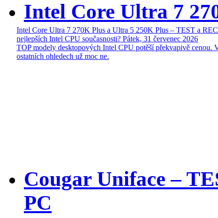
Intel Core Ultra 7 27
Intel Core Ultra 7 270K Plus a Ultra 5 250K Plus – TEST a R
nejlepších Intel CPU současnosti?
Pátek, 31 červenec 2026
TOP modely desktopových Intel CPU potěší překvapivě cenou. 
ostatních ohledech už moc ne.
Cougar Uniface – T
PC