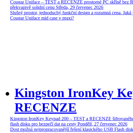
Cougar Uniface – TEST a RECENZE prostorné PC skříně bez 
překvapivě solidní cenu
Středa, 29 červenec 2026
Slušný prostor, jednoduchý funkční design a rozumná cena. Jaká 
Cougar Uniface mid case v praxi?
Kingston IronKey Ke
RECENZE
Kingston IronKey Keypad 200 – TEST a RECENZE šifrované
flash disku pro bezpečí dat na cesty
Pondělí, 27 červenec 2026
Dost možná nejpropracovanější řešení klasického USB Flash disk