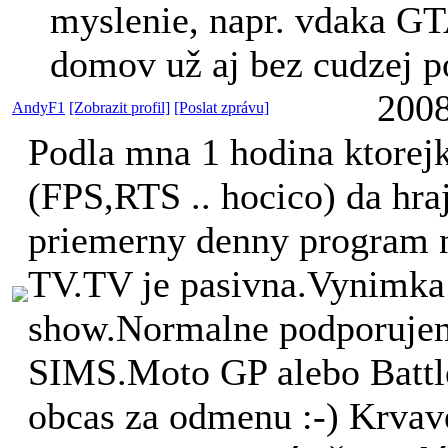
myslenie, napr. vdaka G
domov už aj bez cudzej
2008
AndyF1
[Zobrazit profil]
[Poslat zprávu]
Podla mna 1 hodina ktorejk
(FPS,RTS .. hocico) da hr
priemerny denny program 
TV.TV je pasivna.Vynimka 
show.Normalne podporujem 
SIMS.Moto GP alebo Battl
obcas za odmenu :-) Krvave