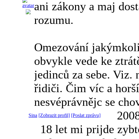
ani zákony a maj dost
rozumu.
Omezování jakýmkol
obvykle vede ke ztrát
jedinců za sebe. Viz. 
řidiči. Čim víc a hor
nesvéprávnějc se chov
2008
Sina
[Zobrazit profil]
[Poslat zprávu]
18 let mi prijde zyb