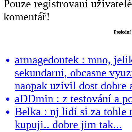
Pouze registrovaní uživatel
komentář!
Poslední
armagedontek : mno, jeli
sekundarni, obcasne vyuzi
naopak uzivil dost dobre a
aDDmin : z testování a pou
Belka : nj lidi si za tohl
kupuji.. dobre jim tak...