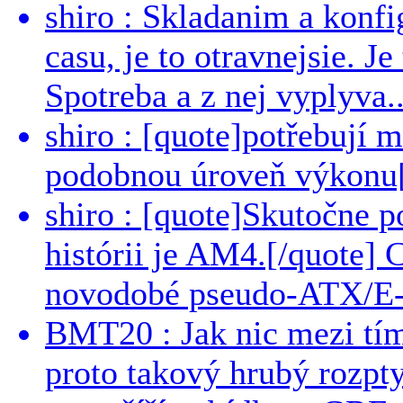
shiro : Skladanim a konfi
casu, je to otravnejsie. Je
Spotreba a z nej vyplyva..
shiro : [quote]potřebují 
podobnou úroveň výkonu[/
shiro : [quote]Skutočne 
histórii je AM4.[/quote]
novodobé pseudo-ATX/E-
BMT20 : Jak nic mezi tí
proto takový hrubý rozpt