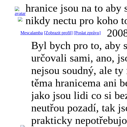
hranice jsou na to aby 
nikdy nectu pro koho t
2008
Mescalamba
[Zobrazit profil]
[Poslat zprávu]
Byl bych pro to, aby s
určovali sami, ano, jso
nejsou soudný, ale ty
těma hranicema ani be
jako jsou lidi co si b
neutřou pozadí, tak js
prakticky nepotřebujo