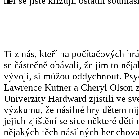
her se jistě křižují, ostatní souhl
Ti z nás, kteří na počítačových hrá
se částečně obávali, že jim to něj
vývoji, si můžou oddychnout. Ps
Lawrence Kutner a Cheryl Olson 
Univerzity Hardward zjistili ve s
výzkumu, že násilné hry dětem ni
jejich zjištění se sice některé dět
nějakých těch násilných her chov