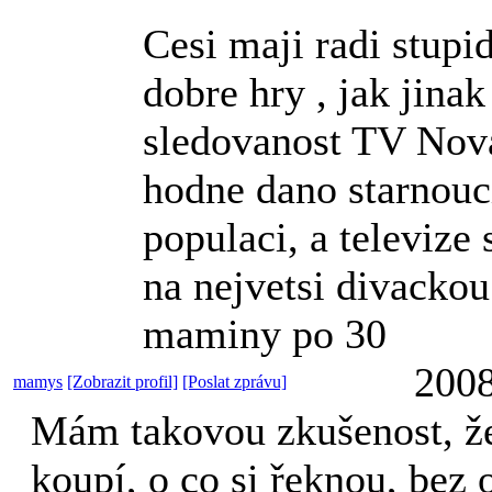
Cesi maji radi stupid
dobre hry , jak jinak 
sledovanost TV Nova
hodne dano starnouc
populaci, a televize
na nejvetsi divackou
maminy po 30
2008
mamys
[Zobrazit profil]
[Poslat zprávu]
Mám takovou zkušenost, ž
koupí, o co si řeknou, bez 