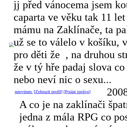
jj před vánocema jsem ko
caparta ve věku tak 11 le
mámu na Zaklínače, ta pak
už se to válelo v košíku, 
pro děti že
, na druhou st
že v tý hře padaj slova co
nebo neví nic o sexu...
2008
nnevimm.
[Zobrazit profil]
[Poslat zprávu]
A co je na zaklínači špa
jedna z mála RPG co po