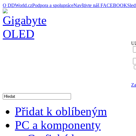
O DDWorld.cz
Podpora a spolupráce
Navštivte náš FACEBOOK
Sle
Už
Za
Přidat k oblíbeným
PC a komponenty