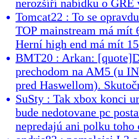
nerozšíří nabídku o GRE v
Tomcat22 : To se opravdu
TOP mainstream má mít 
Herní high end má mít 15
BMT20 : Arkan: [quote]De
prechodom na AM5 (u INT
pred Haswellom). Skutočn
SuSty : Tak xbox konci ur
bude nedotovane pc post
nepredajú ani polku toho c