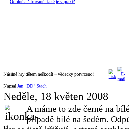
Odolné a šifrované. Jaké je v praxi?
Násilné hry dětem neškodí! – vědecky potvrzeno!
Napsal
Jan "DD" Stach
Neděle, 18 květen 2008
A máme to zde černé na bíl
případě bílé na šedém. Odp