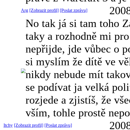
2008
Arg
[Zobrazit profil]
[Poslat zprávu]
No tak já si tam toho Z
taky a rozhodně mi pro
nepřijde, jde vůbec o po
si myslím že dítě ve vě
nikdy nebude mít takove
se podívat ja velká poli
rozjede a zjistíš, že vš
vším, tohle prostě nepo
2008
Itchy
[Zobrazit profil]
[Poslat zprávu]