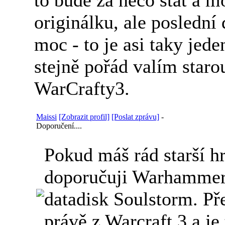
originálku, ale poslední
moc - to je asi taky jed
stejně pořád valím staro
WarCrafty3.
Maissi
[Zobrazit profil]
[Poslat zprávu]
-
Doporučení....
Pokud máš rád starší hr
doporučuji Warhammer
datadisk Soulstorm. Př
právě z Warcraft 3 a je 