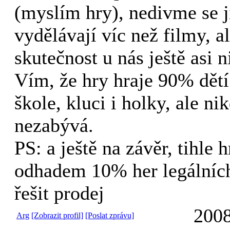
(myslím hry), nedivme se 
vydělávají víc než filmy, al
skutečnost u nás ještě asi 
Vím, že hry hraje 90% dětí
škole, kluci i holky, ale ni
nezabývá.
PS: a ještě na závěr, tihle 
odhadem 10% her legálních
řešit prodej
2008
Arg
[Zobrazit profil]
[Poslat zprávu]