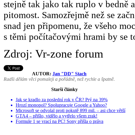
stejně tak jako tak ruplo v bedně 
pitomost. Samozřejmě než se začn
snad jen připomenu, že všeho moc 
s těmi počítačovými hrami by se t
Zdroj: Vr-zone forum
AUTOR:
Jan "DD" Stach
Radši dělám věci pomaleji a pořádně, než rychle a špatně.
Starší články
Jak se kradlo za poslední rok v ČR? Prý na 39%
Hrozí monopol? Spolupracuje Google a Yahoo?
Microsoft se odvolal proti pokutě 899 mil. – asi chce větší
GTA4 – přišlo, vidělo a vytřelo všem zrak!
Formule 1 se vrací na PC! Sony přišla o práva