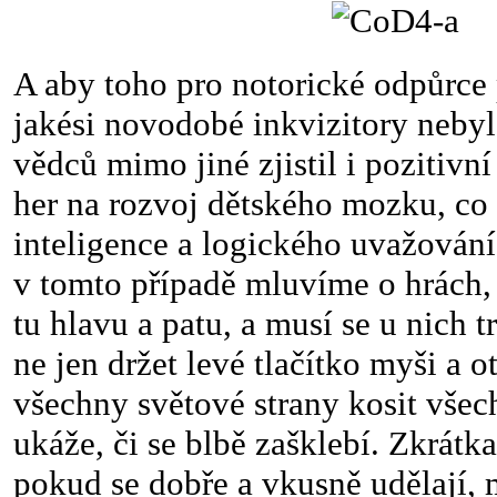
A aby toho pro notorické odpůrce 
jakési novodobé inkvizitory nebyl
vědců mimo jiné zjistil i pozitivn
her na rozvoj dětského mozku, co 
inteligence a logického uvažován
v tomto případě mluvíme o hrách,
tu hlavu a patu, a musí se u nich 
ne jen držet levé tlačítko myši a o
všechny světové strany kosit všec
ukáže, či se blbě zašklebí. Zkrátk
pokud se dobře a vkusně udělají,