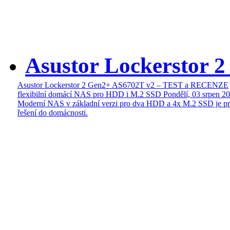
Asustor Lockerstor 
Asustor Lockerstor 2 Gen2+ AS6702T v2 – TEST a RECENZE
flexibilní domácí NAS pro HDD i M.2 SSD
Pondělí, 03 srpen 2
Moderní NAS v základní verzi pro dva HDD a 4x M.2 SSD je pr
řešení do domácnosti.