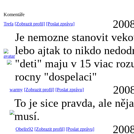
Komentáře
2008
Trefa
[Zobrazit profil]
[Poslat zprávu]
Je nemozne stanovit veko
lebo ajtak to nikdo nedod
"deti" maju v 15 viac ro
rocny "dospelaci"
2008
warmy
[Zobrazit profil]
[Poslat zprávu]
To je sice pravda, ale něj
musí.
2008
Obelix92
[Zobrazit profil]
[Poslat zprávu]