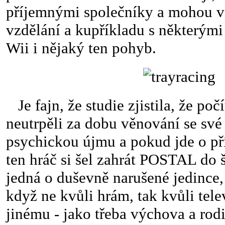
příjemnými společníky a mohou v 
vzdělání a kupříkladu s některými
Wii i nějaký ten pohyb.
Je fajn, že studie zjistila, že poč
neutrpěli za dobu věnování se sv
psychickou újmu a pokud jde o př
ten hráč si šel zahrát POSTAL do š
jedná o duševně narušené jedince, 
když ne kvůli hrám, tak kvůli tele
jinému - jako třeba výchova a rodi