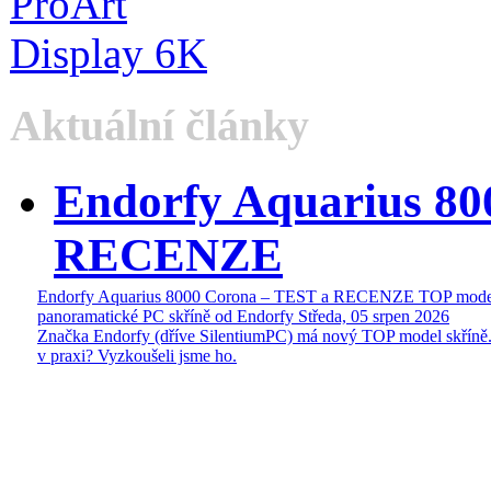
Aktuální články
Endorfy Aquarius 80
RECENZE
Endorfy Aquarius 8000 Corona – TEST a RECENZE TOP mode
panoramatické PC skříně od Endorfy
Středa, 05 srpen 2026
Značka Endorfy (dříve SilentiumPC) má nový TOP model skříně.
v praxi? Vyzkoušeli jsme ho.