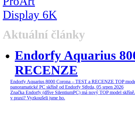
Aktuální články
Endorfy Aquarius 80
RECENZE
Endorfy Aquarius 8000 Corona – TEST a RECENZE TOP mode
panoramatické PC skříně od Endorfy
Středa, 05 srpen 2026
Značka Endorfy (dříve SilentiumPC) má nový TOP model skříně.
v praxi? Vyzkoušeli jsme ho.