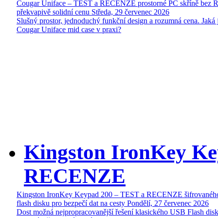
Cougar Uniface – TEST a RECENZE prostorné PC skříně bez 
překvapivě solidní cenu
Středa, 29 červenec 2026
Slušný prostor, jednoduchý funkční design a rozumná cena. Jaká 
Cougar Uniface mid case v praxi?
Kingston IronKey Ke
RECENZE
Kingston IronKey Keypad 200 – TEST a RECENZE šifrované
flash disku pro bezpečí dat na cesty
Pondělí, 27 červenec 2026
Dost možná nejpropracovanější řešení klasického USB Flash disk