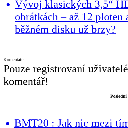
Vývoj klasických 3,5“ H
obrátkách – až 12 ploten
běžném disku už brzy?
Komentáře
Pouze registrovaní uživatel
komentář!
Poslední
BMT20 : Jak nic mezi tí