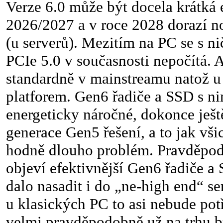
Verze 6.0 může být docela krátká 
2026/2027 a v roce 2028 dorazí n
(u serverů). Mezitím na PC se s n
PCIe 5.0 v současnosti nepočítá. 
standardně v mainstreamu natož u
platforem. Gen6 řadiče a SSD s nim
energeticky náročné, dokonce ješt
generace Gen5 řešení, a to jak vš
hodně dlouho problém. Pravděpo
objeví efektivnější Gen6 řadiče a 
dalo nasadit i do „ne-high end“ se
u klasických PC to asi nebude pot
velmi pravděpodobně už na trhu b