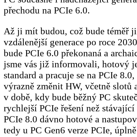
přechodu na PCIe 6.0.
Až ji mít budou, což bude téměř j
vzdálenější generace po roce 2030
bude PCIe 6.0 překonaná a archaic
jsme vás již informovali, hotový je
standard a pracuje se na PCIe 8.0,
výrazně změnit HW, včetně slotů 
v době, kdy bude běžný PC skute
rychlejší PCIe řešení než stávající
PCIe 8.0 dávno hotové a nastupov
tedy u PC Gen6 verze PCIe, úplně