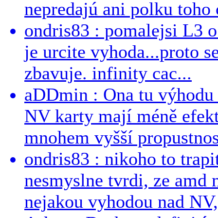
nepredajú ani polku toho c
ondris83 : pomalejsi L3 o
je urcite vyhoda...proto 
zbavuje. infinity cac...
aDDmin : Ona tu výhodu a
NV karty mají méně efekt
mnohem vyšší propustnost
ondris83 : nikoho to trapi
nesmyslne tvrdi, ze amd m
nejakou vyhodou nad NV, 