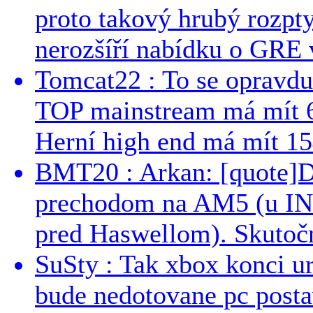
proto takový hrubý rozpt
nerozšíří nabídku o GRE v
Tomcat22 : To se opravdu
TOP mainstream má mít 
Herní high end má mít 15
BMT20 : Arkan: [quote]De
prechodom na AM5 (u INT
pred Haswellom). Skutočn
SuSty : Tak xbox konci ur
bude nedotovane pc post