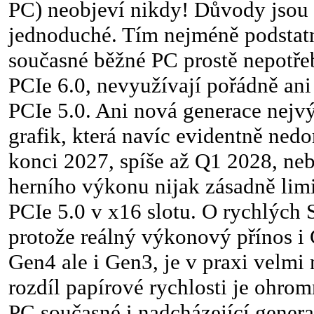
PC) neobjeví nikdy! Důvody jsou
jednoduché. Tím nejméně podstatn
současné běžné PC prostě nepotře
PCIe 6.0, nevyužívají pořádně ani 
PCIe 5.0. Ani nová generace nejv
grafik, která navíc evidentně nedo
konci 2027, spíše až Q1 2028, neb
herního výkonu nijak zásadně li
PCIe 5.0 v x16 slotu. O rychlých
protože reálný výkonový přínos i
Gen4 ale i Gen3, je v praxi velmi 
rozdíl papírové rychlosti je ohro
PC současné i nadcházející gener