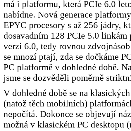
má i platformu, která PCIe 6.0 let
nabídne. Nová generace platform
EPYC procesory s až 256 jádry, kt
dosavadním 128 PCIe 5.0 linkám 
verzi 6.0, tedy rovnou zdvojnásobí
se mnozí ptají, zda se dočkáme PCI
PC platformě v dohledné době. 
jsme se dozvěděli poměrně strikt
V dohledné době se na klasickýc
(natož těch mobilních) platformác
nepočítá. Dokonce se objevují náz
možná v klasickém PC desktopu (