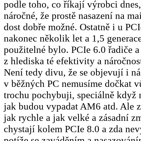
podle toho, co říkají výrobci dnes,
náročné, že prostě nasazení na m
dost dobře možné. Ostatně i u PCIe
nakonec několik let a 1,5 generac
použitelné bylo. PCIe 6.0 řadiče 
z hlediska té efektivity a náročnost
Není tedy divu, že se objevují i ná
v běžných PC nemusíme dočkat v
trochu pochybuji, speciálně když 
jak budou vypadat AM6 atd. Ale z
jak rychle a jak velké a zásadní z
chystají kolem PCIe 8.0 a zda nevy
potíže se zaváděním a nasazován