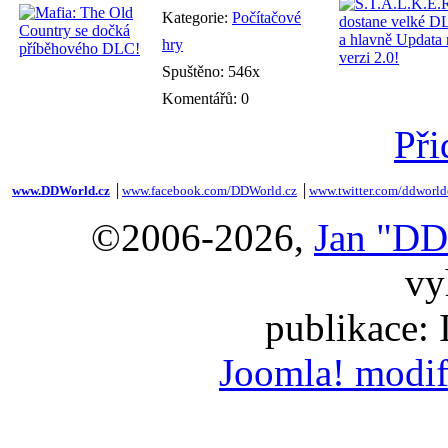
Kategorie:
Počítačové
hry
Spuštěno: 546x
Komentářů: 0
Při
www.DDWorld.cz
│
www.facebook.com/DDWorld.cz
│
www.twitter.com/ddworld
©2006-2026,
Jan "DD
vy
publikace:
Joomla! modif