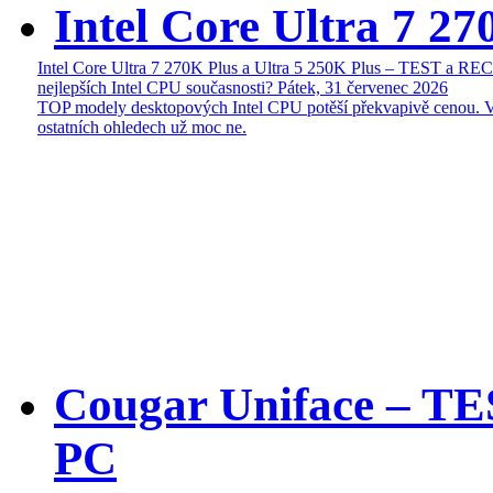
Intel Core Ultra 7 27
Intel Core Ultra 7 270K Plus a Ultra 5 250K Plus – TEST a R
nejlepších Intel CPU současnosti?
Pátek, 31 červenec 2026
TOP modely desktopových Intel CPU potěší překvapivě cenou. 
ostatních ohledech už moc ne.
Cougar Uniface – T
PC