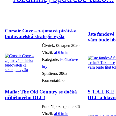
Corsair Cove – zajímavá pirátská
Jste fandové 
budovatelská strategie vyšla
vám bude líbi
Čtvrtek, 06 srpen 2026
Vložil:
aDDmin
Kategorie:
Počítačové
hry
Spuštěno: 296x
Komentářů: 0
Mafia: The Old Country se dočká
S.T.A.L.K.E.
příběhového DLC!
DLC a hlavně
Pondělí, 03 srpen 2026
Vložil:
aDDmin