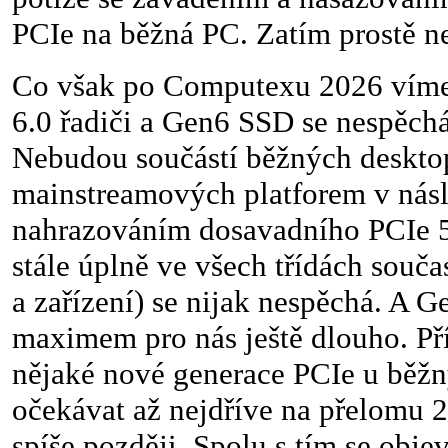
PCIe na běžná PC. Zatím prostě n
Co však po Computexu 2026 víme 
6.0 řadiči a Gen6 SSD se nespěch
Nebudou součástí běžných deskto
mainstreamových platforem v násle
nahrazováním dosavadního PCIe 5.
stále úplně ve všech třídách souč
a zařízení) se nijak nespěchá. A 
maximem pro nás ještě dlouho. Př
nějaké nové generace PCIe u běžn
očekávat až nejdříve na přelomu 2
spíše později. Spolu s tím se obje