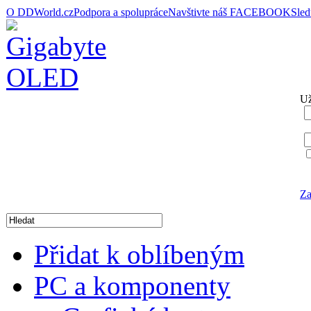
O DDWorld.cz
Podpora a spolupráce
Navštivte náš FACEBOOK
Sle
Už
Za
Přidat k oblíbeným
PC a komponenty