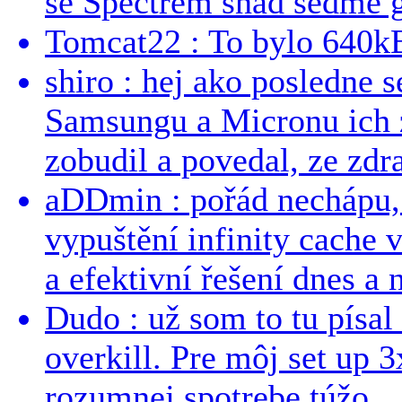
se Spectrem snad sedmé g
Tomcat22 : To bylo 640kB
shiro : hej ako posledne 
Samsungu a Micronu ich 
zobudil a povedal, ze zdra
aDDmin : pořád nechápu, 
vypuštění infinity cache v
a efektivní řešení dnes a n
Dudo : už som to tu písal 
overkill. Pre môj set up 
rozumnej spotrebe túžo...