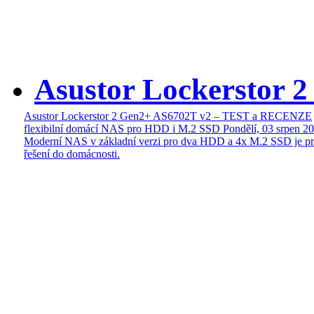
Asustor Lockerstor 
Asustor Lockerstor 2 Gen2+ AS6702T v2 – TEST a RECENZE
flexibilní domácí NAS pro HDD i M.2 SSD
Pondělí, 03 srpen 2
Moderní NAS v základní verzi pro dva HDD a 4x M.2 SSD je pr
řešení do domácnosti.