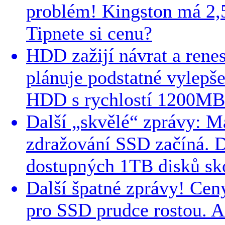
problém! Kingston má 2
Tipnete si cenu?
HDD zažijí návrat a ren
plánuje podstatné vylepše
HDD s rychlostí 1200MB
Další „skvělé“ zprávy: M
zdražování SSD začíná. 
dostupných 1TB disků sko
Další špatné zprávy! Ce
pro SSD prudce rostou. 