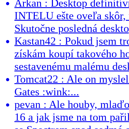
Arkan : Desktop definit
INTELU ešte oveľa skôr,
Skutočne posledná desktop
Kastan42 : Pokud jsem tro
získám koupí takového h
sestavenému malému deskt
Tomcat22 : Ale on myslel 
Gates :wink:...
pevan : Ale houby, mlaď
16 a jak jsme na tom pařil