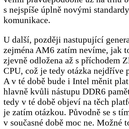
s nejspíše úplně novými standardy
komunikace.
U další, později nastupující gener
zejména AM6 zatím nevíme, jak to
zjevně odložena až s příchodem 
CPU, což je tedy otázka nejdříve
A v té době bude i Intel měnit pl
hlavně kvůli nástupu DDR6 pamět
tedy v té době objeví na těch plat
je zatím otázkou. Původně se s tím
v současné době moc ne. Možné to