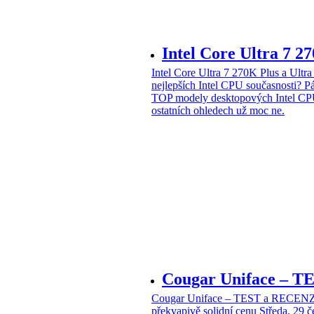
Intel Core Ultra 7 2
Intel Core Ultra 7 270K Plus a Ul
nejlepších Intel CPU současnosti?
Pá
TOP modely desktopových Intel CPU
ostatních ohledech už moc ne.
Cougar Uniface – T
Cougar Uniface – TEST a RECENZE
překvapivě solidní cenu
Středa, 29 