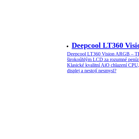
Deepcool LT360 Vi
Deepcool LT360 Vision ARGB – T
širokoúhlým LCD za rozumné peníz
Klasické kvalitní AiO chlazení CPU
displej a nestojí nesmysl?