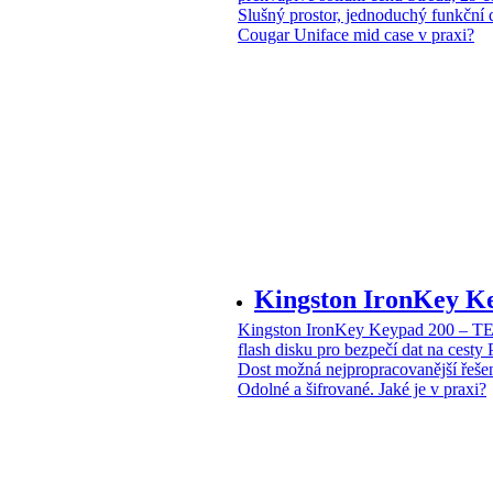
Slušný prostor, jednoduchý funkční 
Cougar Uniface mid case v praxi?
Kingston IronKey 
Kingston IronKey Keypad 200 – 
flash disku pro bezpečí dat na cesty
Dost možná nejpropracovanější řeše
Odolné a šifrované. Jaké je v praxi?