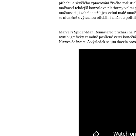
příběhu a skvělého zpracování živého realistic
možností tehdejší konzolové platformy velmi p
možnost si ji zahrát a užít jen velmi malé mn
se nicméně s výraznou oficiální změnou politi
Marvel’s Spider-Man Remastered přichází na PC
nyní v graficky zásadně posílené verzi konečně
Nixxes Software. A výsledek se jim docela pove