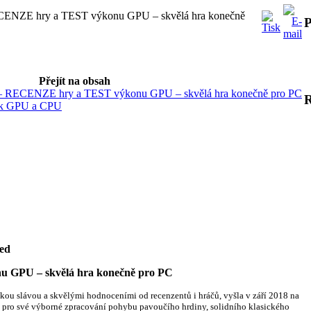
ECENZE hry a TEST výkonu GPU – skvělá hra konečně
P
Přejít na obsah
 – RECENZE hry a TEST výkonu GPU – skvělá hra konečně pro PC
ark GPU a CPU
ed
PU – skvělá hra konečně pro PC
kou slávou a skvělými hodnoceními od recenzentů i hráčů, vyšla v září 2018 na
a pro své výborné zpracování pohybu pavoučího hrdiny, solidního klasického