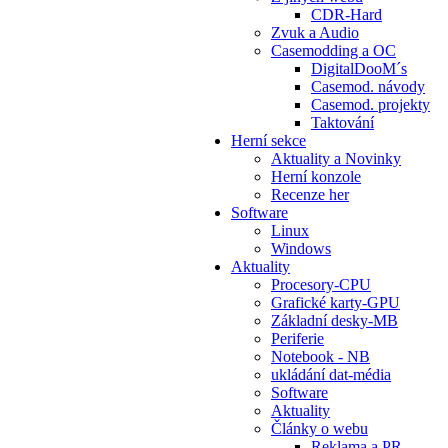
CDR-Hard
Zvuk a Audio
Casemodding a OC
DigitalDooM´s
Casemod. návody
Casemod. projekty
Taktování
Herní sekce
Aktuality a Novinky
Herní konzole
Recenze her
Software
Linux
Windows
Aktuality
Procesory-CPU
Grafické karty-GPU
Základní desky-MB
Periferie
Notebook - NB
ukládání dat-média
Software
Aktuality
Články o webu
Reklama a PR