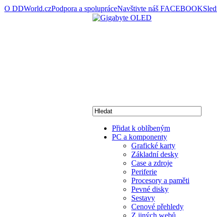
O DDWorld.cz
Podpora a spolupráce
Navštivte náš FACEBOOK
Sle
Přidat k oblíbeným
PC a komponenty
Grafické karty
Základní desky
Case a zdroje
Periferie
Procesory a paměti
Pevné disky
Sestavy
Cenové přehledy
Z jiných webů