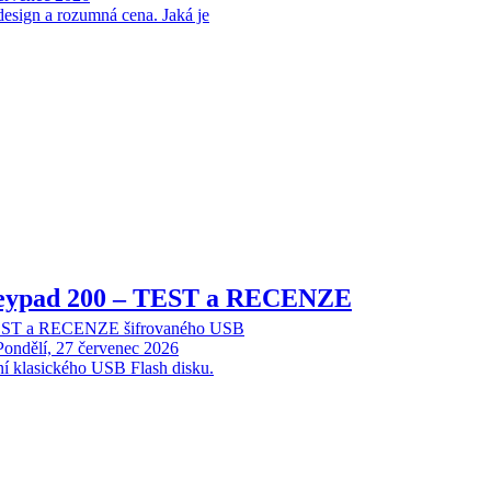
design a rozumná cena. Jaká je
Keypad 200 – TEST a RECENZE
TEST a RECENZE šifrovaného USB
Pondělí, 27 červenec 2026
ní klasického USB Flash disku.