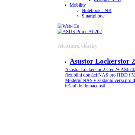
Mobility
Notebook - NB
Smartphone
Aktuální články
Asustor Lockerstor
Asustor Lockerstor 2 Gen2+ AS6
flexibilní domácí NAS pro HDD i 
Moderní NAS v základní verzi pro 
řešení do domácnosti.