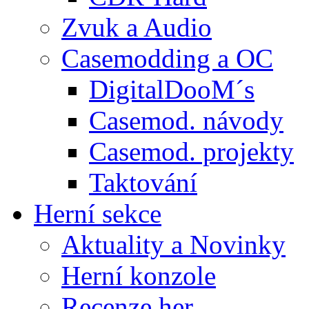
Zvuk a Audio
Casemodding a OC
DigitalDooM´s
Casemod. návody
Casemod. projekty
Taktování
Herní sekce
Aktuality a Novinky
Herní konzole
Recenze her