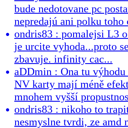
bude nedotovane pc post
nepredajú ani polku toho c
ondris83 : pomalejsi L3 o
je urcite vyhoda...proto 
zbavuje. infinity cac...
aDDmin : Ona tu výhodu a
NV karty mají méně efekt
mnohem vyšší propustnost
ondris83 : nikoho to trapi
nesmyslne tvrdi, ze amd m