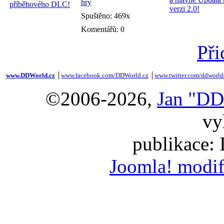
hry
Spuštěno: 469x
Komentářů: 0
Při
www.DDWorld.cz
│
www.facebook.com/DDWorld.cz
│
www.twitter.com/ddworld
©2006-2026,
Jan "DD
vy
publikace:
Joomla! modif