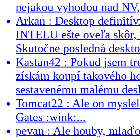
nejakou vyhodou nad NV, 
Arkan : Desktop definit
INTELU ešte oveľa skôr,
Skutočne posledná desktop
Kastan42 : Pokud jsem tro
získám koupí takového h
sestavenému malému deskt
Tomcat22 : Ale on myslel 
Gates :wink:...
pevan : Ale houby, mlaď