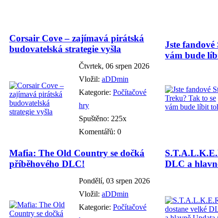
Corsair Cove – zajímavá pirátská
Jste fandové 
budovatelská strategie vyšla
vám bude líbi
Čtvrtek, 06 srpen 2026
Vložil:
aDDmin
Kategorie:
Počítačové
hry
Spuštěno: 225x
Komentářů: 0
Mafia: The Old Country se dočká
S.T.A.L.K.E.
příběhového DLC!
DLC a hlavně
Pondělí, 03 srpen 2026
Vložil:
aDDmin
Kategorie:
Počítačové