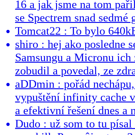
16 a jak jsme na tom pařil
se Spectrem snad sedmé g
Tomcat22 : To bylo 640kB
shiro : hej ako posledne 
Samsungu a Micronu ich 
zobudil a povedal, ze zdra
aDDmin : pořád nechápu, 
vypuštění infinity cache v
a efektivní řešení dnes a n
Dudo : už som to tu písal 