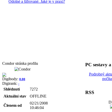
Odolné a šifrované. Jaké je v praxi?
Condor stránka profilu
PC sestavy 
Podrobný aktu
počít
Digibody:
0.00
Digirank:
-
Shlédnutí
7272
RSS
Aktuální stav
OFFLINE
D
02/21/2008
Členem od
10:46:04