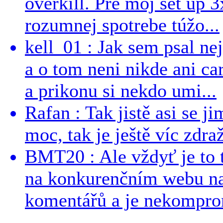
overkill. Pre môj set up 
rozumnej spotrebe túžo...
kell_01 : Jak sem psal ne
a o tom neni nikde ani ca
a prikonu si nekdo umi...
Rafan : Tak jistě asi se j
moc, tak je ještě víc zdraž
BMT20 : Ale vždyť je to 
na konkurenčním webu na 
komentářů a je nekomprom