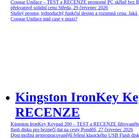
Cougar Uniface – TEST a RECENZE prostorné PC skříně bez 
překvapivě solidní cenu
Středa, 29 červenec 2026
Slušný prostor, jednoduchý funkční design a rozumná cena. Jaká 
Cougar Uniface mid case v praxi?
Kingston IronKey Ke
RECENZE
Kingston IronKey Keypad 200 – TEST a RECENZE šifrované
flash disku pro bezpečí dat na cesty
Pondělí, 27 červenec 2026
Dost možná nejpropracovanější řešení klasického USB Flash disk