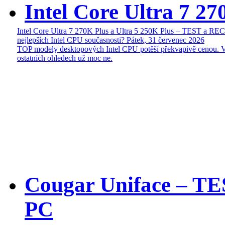
Intel Core Ultra 7 27
Intel Core Ultra 7 270K Plus a Ultra 5 250K Plus – TEST a R
nejlepších Intel CPU současnosti?
Pátek, 31 červenec 2026
TOP modely desktopových Intel CPU potěší překvapivě cenou. 
ostatních ohledech už moc ne.
Cougar Uniface – T
PC