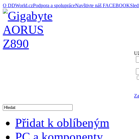
O DDWorld.cz
Podpora a spolupráce
Navštivte náš FACEBOOK
Sle
Už
Za
Přidat k oblíbeným
PC a komponenty