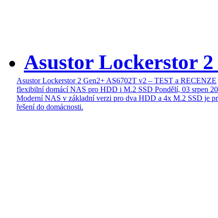
Asustor Lockerstor 
Asustor Lockerstor 2 Gen2+ AS6702T v2 – TEST a RECENZE
flexibilní domácí NAS pro HDD i M.2 SSD
Pondělí, 03 srpen 2
Moderní NAS v základní verzi pro dva HDD a 4x M.2 SSD je pr
řešení do domácnosti.