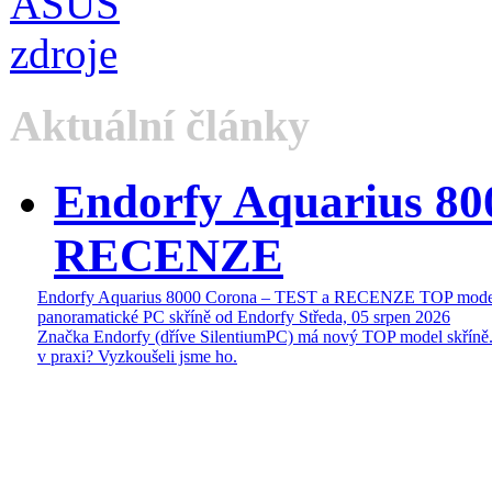
Aktuální články
Endorfy Aquarius 80
RECENZE
Endorfy Aquarius 8000 Corona – TEST a RECENZE TOP mode
panoramatické PC skříně od Endorfy
Středa, 05 srpen 2026
Značka Endorfy (dříve SilentiumPC) má nový TOP model skříně.
v praxi? Vyzkoušeli jsme ho.