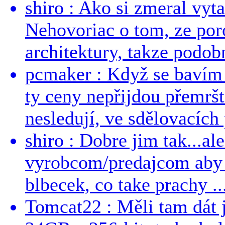
shiro : Ako si zmeral vyt
Nehovoriac o tom, ze por
architektury, takze podob
pcmaker : Když se bavím
ty ceny nepřijdou přemršt
nesledují, ve sdělovacích 
shiro : Dobre jim tak...al
vyrobcom/predajcom aby z
blbecek, co take prachy ..
Tomcat22 : Měli tam dát 