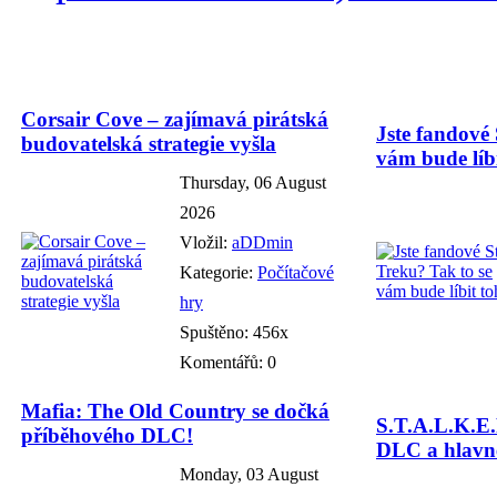
Corsair Cove – zajímavá pirátská
Jste fandové 
budovatelská strategie vyšla
vám bude líbi
Thursday, 06 August
2026
Vložil:
aDDmin
Kategorie:
Počítačové
hry
Spuštěno: 456x
Komentářů: 0
Mafia: The Old Country se dočká
S.T.A.L.K.E.
příběhového DLC!
DLC a hlavně
Monday, 03 August