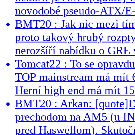
novodobé pseudo-ATX/E-
BMT20 : Jak nic mezi tí
proto takový hrubý rozpt
nerozšíří nabídku o GRE v
Tomcat22 : To se opravdu
TOP mainstream má mít 
Herní high end má mít 15
BMT20 : Arkan: [quote]De
prechodom na AM5 (u INT
pred Haswellom). Skutočn