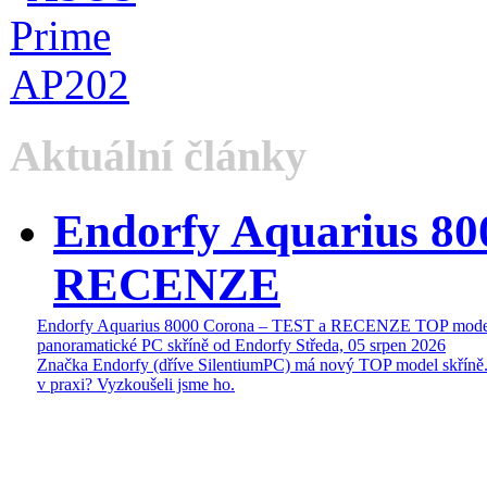
Aktuální články
Endorfy Aquarius 80
RECENZE
Endorfy Aquarius 8000 Corona – TEST a RECENZE TOP mode
panoramatické PC skříně od Endorfy
Středa, 05 srpen 2026
Značka Endorfy (dříve SilentiumPC) má nový TOP model skříně.
v praxi? Vyzkoušeli jsme ho.