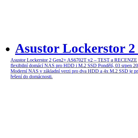
Asustor Lockerstor 
Asustor Lockerstor 2 Gen2+ AS6702T v2 – TEST a RECENZE
flexibilní domácí NAS pro HDD i M.2 SSD
Pondělí, 03 srpen 2
Moderní NAS v základní verzi pro dva HDD a 4x M.2 SSD je pr
řešení do domácnosti.