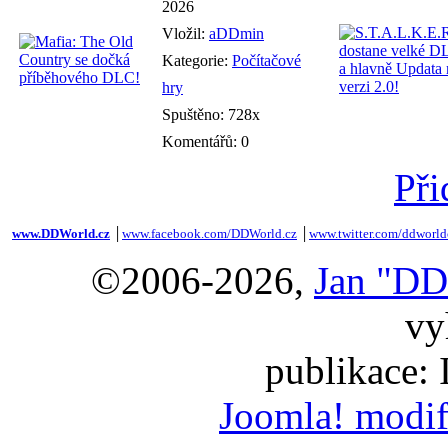
2026
Vložil:
aDDmin
Kategorie:
Počítačové
hry
Spuštěno: 728x
Komentářů: 0
Při
www.DDWorld.cz
│
www.facebook.com/DDWorld.cz
│
www.twitter.com/ddworld
©2006-2026,
Jan "DD
vy
publikace:
Joomla! modif