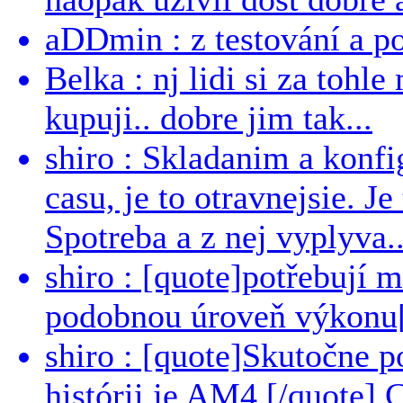
aDDmin : z testování a pou
Belka : nj lidi si za tohl
kupuji.. dobre jim tak...
shiro : Skladanim a konfi
casu, je to otravnejsie. Je
Spotreba a z nej vyplyva..
shiro : [quote]potřebují 
podobnou úroveň výkonu[/
shiro : [quote]Skutočne 
histórii je AM4.[/quote]