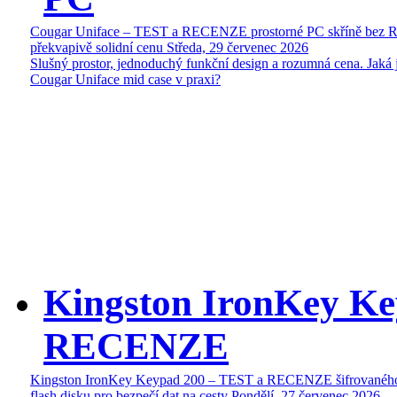
Cougar Uniface – TEST a RECENZE prostorné PC skříně bez 
překvapivě solidní cenu
Středa, 29 červenec 2026
Slušný prostor, jednoduchý funkční design a rozumná cena. Jaká 
Cougar Uniface mid case v praxi?
Kingston IronKey Ke
RECENZE
Kingston IronKey Keypad 200 – TEST a RECENZE šifrované
flash disku pro bezpečí dat na cesty
Pondělí, 27 červenec 2026