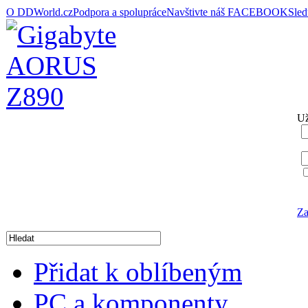
O DDWorld.cz
Podpora a spolupráce
Navštivte náš FACEBOOK
Sle
Už
Za
Přidat k oblíbeným
PC a komponenty