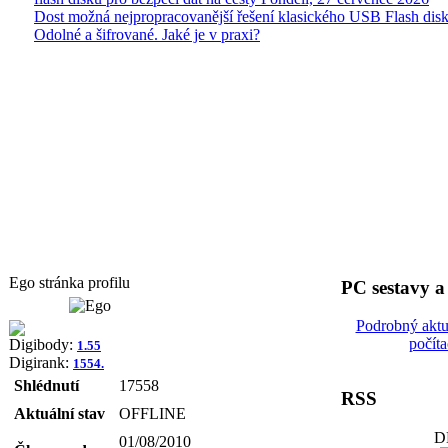
Dost možná nejpropracovanější řešení klasického USB Flash disk
Odolné a šifrované. Jaké je v praxi?
Ego stránka profilu
PC sestavy 
Podrobný aktu
počít
Digibody:
1.55
Digirank:
1554.
Shlédnutí
17558
RSS
Aktuální stav
OFFLINE
D
01/08/2010