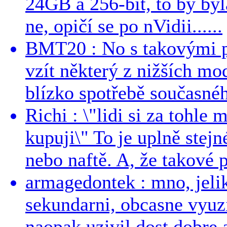
24GB a 256-bit, to by byla
ne, opičí se po nVidii......
BMT20 : No s takovými p
vzít některý z nižších mo
blízko spotřebě současnéh
Richi : \"lidi si za tohle
kupuji\" To je uplně stejn
nebo naftě. A, že takové p
armagedontek : mno, jeli
sekundarni, obcasne vyuzi
naopak uzivil dost dobre a