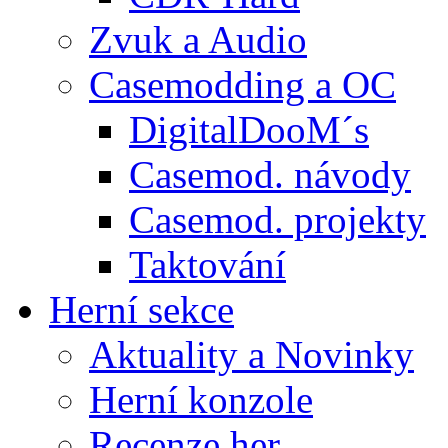
Zvuk a Audio
Casemodding a OC
DigitalDooM´s
Casemod. návody
Casemod. projekty
Taktování
Herní sekce
Aktuality a Novinky
Herní konzole
Recenze her