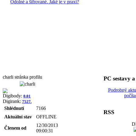
Odolné a šifrované. Jaké je v praxi?
charli stránka profilu
PC sestavy 
Podrobný aktu
počít
Digibody:
0.01
Digirank:
7527.
Shlédnutí
7166
RSS
Aktuální stav
OFFLINE
D
12/30/2013
Členem od
09:00:31