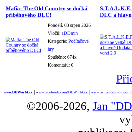
Mafia: The Old Country se dočká
S.T.A.L.K.E.
příběhového DLC!
DLC a hlavně
Pondělí, 03 srpen 2026
Vložil:
aDDmin
Kategorie:
Počítačové
hry
Spuštěno: 674x
Komentářů: 0
Při
www.DDWorld.cz
│
www.facebook.com/DDWorld.cz
│
www.twitter.com/ddworld
©2006-2026,
Jan "DD
vy