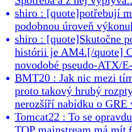
shiro : [quote]potřebují 
podobnou úroveň výkonu[/
shiro : [quote]Skutočne 
histórii je AM4.[/quote]
novodobé pseudo-ATX/E-
BMT20 : Jak nic mezi tí
proto takový hrubý rozpt
nerozšíří nabídku o GRE v
Tomcat22 : To se opravdu
TOP mainstream má mít 