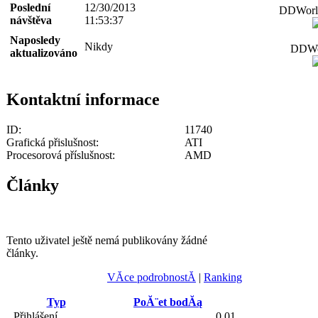
Poslední
12/30/2013
DDWorld
návštěva
11:53:37
Naposledy
Nikdy
DDWor
aktualizováno
Kontaktní informace
ID:
11740
Grafická přislušnost:
ATI
Procesorová příslušnost:
AMD
Články
Tento uživatel ještě nemá publikovány žádné
články.
VĂ­ce podrobnostĂ­
|
Ranking
Typ
PoĂ¨et bodĂą
Přihlášení
0.01