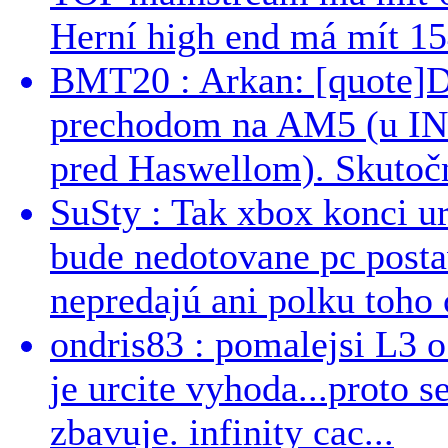
Herní high end má mít 15
BMT20 : Arkan: [quote]De
prechodom na AM5 (u INT
pred Haswellom). Skutočn
SuSty : Tak xbox konci ur
bude nedotovane pc post
nepredajú ani polku toho c
ondris83 : pomalejsi L3 o
je urcite vyhoda...proto 
zbavuje. infinity cac...