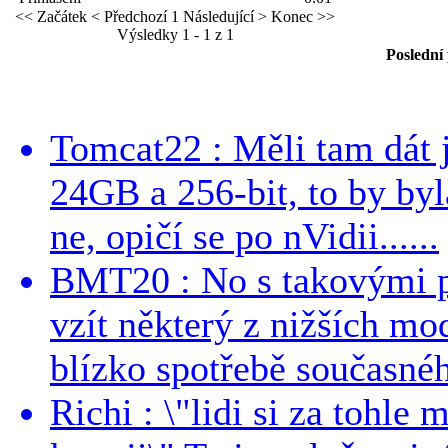
<< Začátek
< Předchozí
1
Následující >
Konec >>
Výsledky 1 - 1 z 1
Poslední
Tomcat22 : Měli tam dát 
24GB a 256-bit, to by byla
ne, opičí se po nVidii......
BMT20 : No s takovými p
vzít některý z nižších mo
blízko spotřebě současnéh
Richi : \"lidi si za tohle