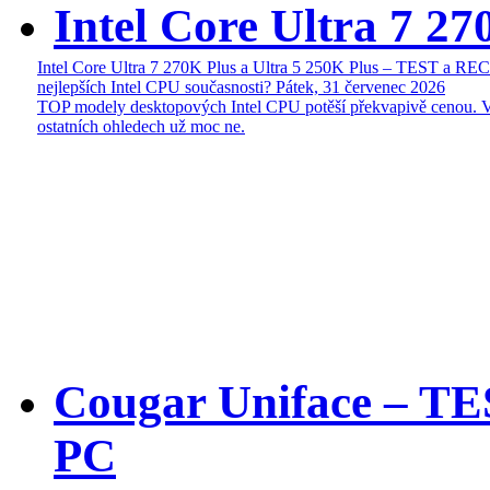
Intel Core Ultra 7 27
Intel Core Ultra 7 270K Plus a Ultra 5 250K Plus – TEST a R
nejlepších Intel CPU současnosti?
Pátek, 31 červenec 2026
TOP modely desktopových Intel CPU potěší překvapivě cenou. 
ostatních ohledech už moc ne.
Cougar Uniface – T
PC