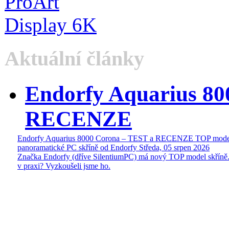
Aktuální články
Endorfy Aquarius 80
RECENZE
Endorfy Aquarius 8000 Corona – TEST a RECENZE TOP mode
panoramatické PC skříně od Endorfy
Středa, 05 srpen 2026
Značka Endorfy (dříve SilentiumPC) má nový TOP model skříně.
v praxi? Vyzkoušeli jsme ho.