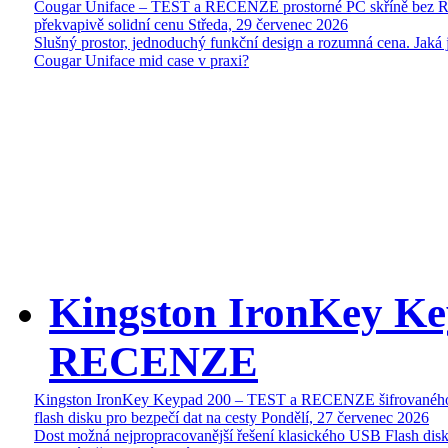
Cougar Uniface – TEST a RECENZE prostorné PC skříně bez 
překvapivě solidní cenu
Středa, 29 červenec 2026
Slušný prostor, jednoduchý funkční design a rozumná cena. Jaká 
Cougar Uniface mid case v praxi?
Kingston IronKey Ke
RECENZE
Kingston IronKey Keypad 200 – TEST a RECENZE šifrované
flash disku pro bezpečí dat na cesty
Pondělí, 27 červenec 2026
Dost možná nejpropracovanější řešení klasického USB Flash disk