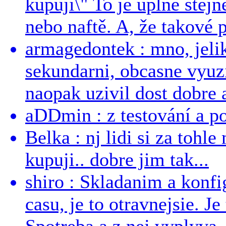
kupuji\" To je uplně stejn
nebo naftě. A, že takové p
armagedontek : mno, jeli
sekundarni, obcasne vyuzi
naopak uzivil dost dobre a
aDDmin : z testování a pou
Belka : nj lidi si za tohl
kupuji.. dobre jim tak...
shiro : Skladanim a konfi
casu, je to otravnejsie. Je
Spotreba a z nej vyplyva..