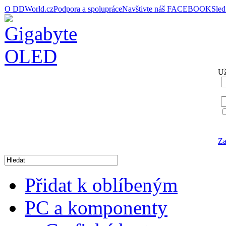
O DDWorld.cz
Podpora a spolupráce
Navštivte náš FACEBOOK
Sle
Už
Za
Přidat k oblíbeným
PC a komponenty