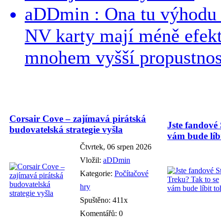
aDDmin : Ona tu výhodu a
NV karty mají méně efekt
mnohem vyšší propustnost
Corsair Cove – zajímavá pirátská
Jste fandové 
budovatelská strategie vyšla
vám bude líbi
Čtvrtek, 06 srpen 2026
Vložil:
aDDmin
Kategorie:
Počítačové
hry
Spuštěno: 411x
Komentářů: 0