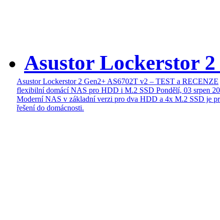
Asustor Lockerstor 
Asustor Lockerstor 2 Gen2+ AS6702T v2 – TEST a RECENZE
flexibilní domácí NAS pro HDD i M.2 SSD
Pondělí, 03 srpen 2
Moderní NAS v základní verzi pro dva HDD a 4x M.2 SSD je pr
řešení do domácnosti.