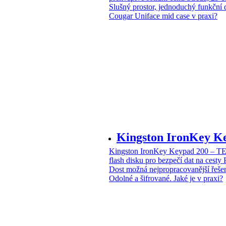
Slušný prostor, jednoduchý funkční 
Cougar Uniface mid case v praxi?
Kingston IronKey 
Kingston IronKey Keypad 200 – 
flash disku pro bezpečí dat na cesty
Dost možná nejpropracovanější řeše
Odolné a šifrované. Jaké je v praxi?