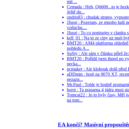
mít ...
Cemada : Heh, Q6600...to je he
Ještě dn...
ondris83 : chudak stratos, vypusten
JJuraj : Pozeram, ze mnoho ludi n
vzduchu....
JJuraj : To co popisujes v clanku 
kell_01 : Na to ze cipy uz maji by
BMT20 : AM4 platforma ohledně pr
pohledu A...
SuSty : Ale sám v článku píšeš že
BMT20 : Pořídil jsem ihned po vy
pecka...
pcmaker : Ale klobouk dolů před K
aDDmin : hraji na 9070 XT, recen
nezazn...
Mr.Paul : Tohle je hodně promarněn
horst : Ta prasarna 4 jádra musi s
Tomcat22 : Jo to byly časy. Měl
na tom...
EA končí? Masivní propouště