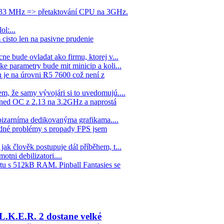
1333 MHz => přetaktování CPU na 3GHz.
ol:...
cisto len na pasivne prudenie
ne bude ovladat ako firmu, ktorej v...
ke parametry bude mit minicip a koli...
 je na úrovni R5 7600 což není z
em, že samy vývojári si to uvedomujú....
hned OC z 2.13 na 3.2GHz a naprostá
 bizarníma dedikovanýma grafikama....
žádné problémy s propady FPS jsem
jak člověk postupuje dál příběhem, t...
tni debilizatori....
tu s 512kB RAM. Pinball Fantasies se
L.K.E.R. 2 dostane velké