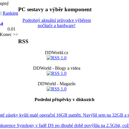
tupný
PC sestavy a výběr komponent
|
Ranking
Podrobný aktuální průvodce výběrem
Ăą
počítače a hardware!
0.01
Konec >>
RSS
DDWorld.cz
DDWorld - Blogy a videa
DDWorld - Magazín
Poslední příspěvky v diskuzích
asté záseky kvůli malé operační 16GB paměti. Navýšil sem na 32GB a t
nkurence Synology v řadě DS po dlouhé době povýšila na 2.5Gbit, co