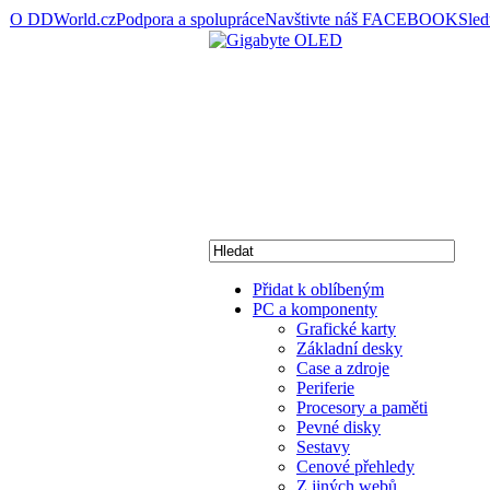
O DDWorld.cz
Podpora a spolupráce
Navštivte náš FACEBOOK
Sle
Přidat k oblíbeným
PC a komponenty
Grafické karty
Základní desky
Case a zdroje
Periferie
Procesory a paměti
Pevné disky
Sestavy
Cenové přehledy
Z jiných webů