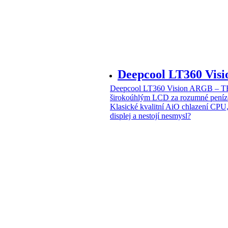
Deepcool LT360 Vi
Deepcool LT360 Vision ARGB – T
širokoúhlým LCD za rozumné peníz
Klasické kvalitní AiO chlazení CPU
displej a nestojí nesmysl?