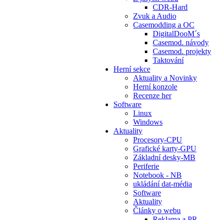
CDR-Hard
Zvuk a Audio
Casemodding a OC
DigitalDooM´s
Casemod. návody
Casemod. projekty
Taktování
Herní sekce
Aktuality a Novinky
Herní konzole
Recenze her
Software
Linux
Windows
Aktuality
Procesory-CPU
Grafické karty-GPU
Základní desky-MB
Periferie
Notebook - NB
ukládání dat-média
Software
Aktuality
Články o webu
Reklama a PR