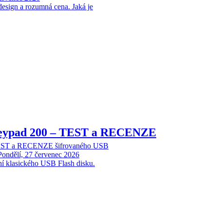
design a rozumná cena. Jaká je
Keypad 200 – TEST a RECENZE
TEST a RECENZE šifrovaného USB
Pondělí, 27 červenec 2026
ní klasického USB Flash disku.