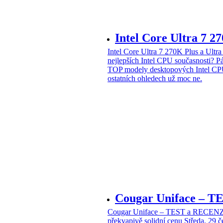
Intel Core Ultra 7 2
Intel Core Ultra 7 270K Plus a Ul
nejlepších Intel CPU současnosti?
Pá
TOP modely desktopových Intel CPU
ostatních ohledech už moc ne.
Cougar Uniface – T
Cougar Uniface – TEST a RECENZE
překvapivě solidní cenu
Středa, 29 