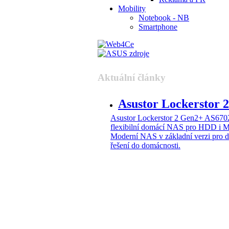
Mobility
Notebook - NB
Smartphone
Aktuální články
Asustor Lockerstor
Asustor Lockerstor 2 Gen2+ AS6
flexibilní domácí NAS pro HDD i 
Moderní NAS v základní verzi pro 
řešení do domácnosti.