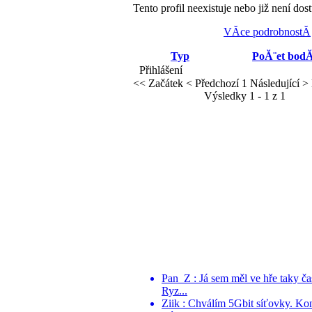
Tento profil neexistuje nebo již není dos
VĂ­ce podrobnostĂ­
Typ
PoĂ¨et bod
Přihlášení
<< Začátek
< Předchozí
1
Následující >
Výsledky 1 - 1 z 1
Pan_Z : Já sem měl ve hře taky č
Ryz...
Ziik : Chválím 5Gbit síťovky. Ko