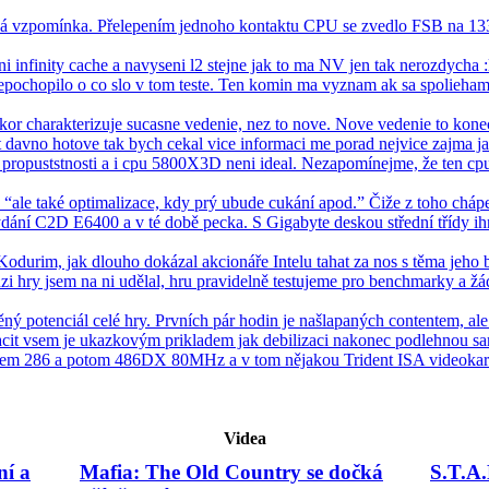
zká vzpomínka. Přelepením jednoho kontaktu CPU se zvedlo FSB na 
i infinity cache a navyseni l2 stejne jak to ma NV jen tak nerozdycha :l
epochopilo o co slo v tom teste. Ten komin ma vyznam ak sa spolieham 
skor charakterizuje sucasne vedenie, nez to nove. Nove vedenie to konec
t davno hotove tak bych cekal vice informaci me porad nejvice zajma ja
opuststnosti a i cpu 5800X3D neni ideal. Nezapomínejme, že ten cpu
: “ale také optimalizace, kdy prý ubude cukání apod.” Čiže z toho cháp
dání C2D E6400 a v té době pecka. S Gigabyte deskou střední třídy i
odurim, jak dlouho dokázal akcionáře Intelu tahat za nos s těma jeho
zi hry jsem na ni udělal, hru pravidelně testujeme pro benchmarky a 
ý potenciál celé hry. Prvních pár hodin je našlapaných contentem, ale 
tacit vsem je ukazkovým prikladem jak debilizaci nakonec podlehnou samo
 jsem 286 a potom 486DX 80MHz a v tom nějakou Trident ISA videokar
Videa
ní a
Mafia: The Old Country se dočká
S.T.A.