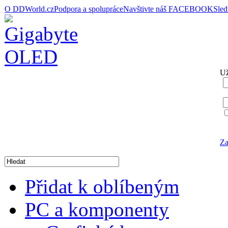
O DDWorld.cz
Podpora a spolupráce
Navštivte náš FACEBOOK
Sle
Už
Za
Přidat k oblíbeným
PC a komponenty