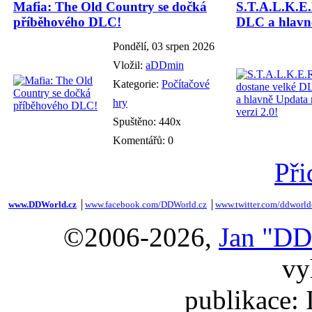
Mafia: The Old Country se dočká
S.T.A.L.K.E.
příběhového DLC!
DLC a hlavně
Pondělí, 03 srpen 2026
Vložil:
aDDmin
Kategorie:
Počítačové
hry
Spuštěno: 440x
Komentářů: 0
Při
www.DDWorld.cz
│
www.facebook.com/DDWorld.cz
│
www.twitter.com/ddworld
©2006-2026,
Jan "DD
vy
publikace: