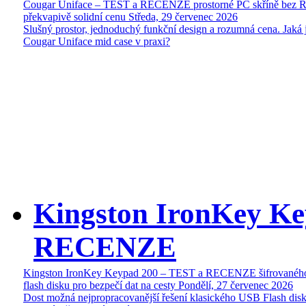
Cougar Uniface – TEST a RECENZE prostorné PC skříně bez 
překvapivě solidní cenu
Středa, 29 červenec 2026
Slušný prostor, jednoduchý funkční design a rozumná cena. Jaká 
Cougar Uniface mid case v praxi?
Kingston IronKey Ke
RECENZE
Kingston IronKey Keypad 200 – TEST a RECENZE šifrované
flash disku pro bezpečí dat na cesty
Pondělí, 27 červenec 2026
Dost možná nejpropracovanější řešení klasického USB Flash disk