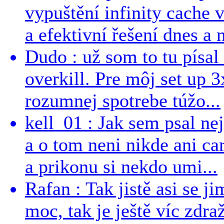
vypuštění infinity cache v
a efektivní řešení dnes a n
Dudo : už som to tu písal 
overkill. Pre môj set up 
rozumnej spotrebe túžo...
kell_01 : Jak sem psal ne
a o tom neni nikde ani ca
a prikonu si nekdo umi...
Rafan : Tak jistě asi se j
moc, tak je ještě víc zdraž