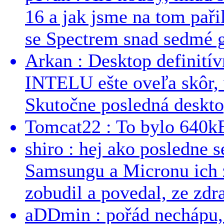
16 a jak jsme na tom pařil
se Spectrem snad sedmé g
Arkan : Desktop definit
INTELU ešte oveľa skôr,
Skutočne posledná desktop
Tomcat22 : To bylo 640kB
shiro : hej ako posledne 
Samsungu a Micronu ich 
zobudil a povedal, ze zdra
aDDmin : pořád nechápu, 