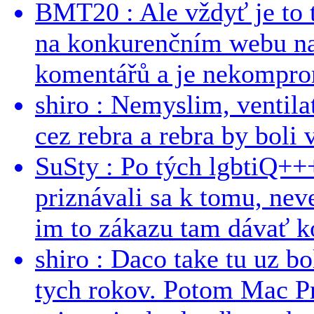
BMT20 : Ale vždyť je to 
na konkurenčním webu na 
komentářů a je nekomprom
shiro : Nemyslim, ventil
cez rebra a rebra by boli v
SuSty : Po tých lgbtiQ++
priznávali sa k tomu, nev
im to zákazu tam dávať ko
shiro : Daco take tu uz b
tych rokov. Potom Mac Pr