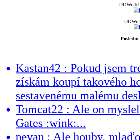
DDWorld -
DDWorl
Poslední
Kastan42 : Pokud jsem tro
získám koupí takového h
sestavenému malému deskt
Tomcat22 : Ale on myslel 
Gates :wink:...
pevan : Ale houby, mlaď