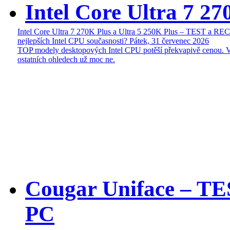
Intel Core Ultra 7 27
Intel Core Ultra 7 270K Plus a Ultra 5 250K Plus – TEST a R
nejlepších Intel CPU současnosti?
Pátek, 31 červenec 2026
TOP modely desktopových Intel CPU potěší překvapivě cenou. 
ostatních ohledech už moc ne.
Cougar Uniface – T
PC