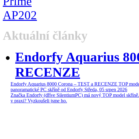
Aktuální články
Endorfy Aquarius 80
RECENZE
Endorfy Aquarius 8000 Corona – TEST a RECENZE TOP mode
panoramatické PC skříně od Endorfy
Středa, 05 srpen 2026
Značka Endorfy (dříve SilentiumPC) má nový TOP model skříně.
v praxi? Vyzkoušeli jsme ho.