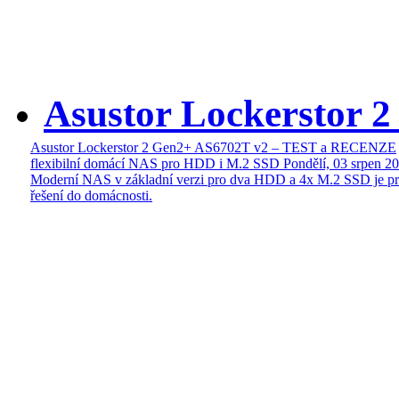
Asustor Lockerstor 
Asustor Lockerstor 2 Gen2+ AS6702T v2 – TEST a RECENZE
flexibilní domácí NAS pro HDD i M.2 SSD
Pondělí, 03 srpen 2
Moderní NAS v základní verzi pro dva HDD a 4x M.2 SSD je pr
řešení do domácnosti.