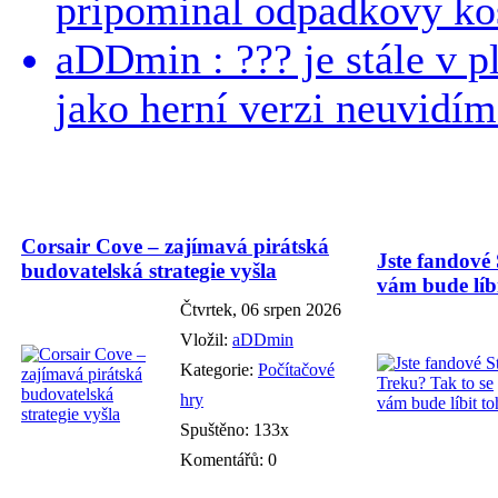
pripominal odpadkovy kos
aDDmin : ??? je stále v pl
jako herní verzi neuvidíme
Corsair Cove – zajímavá pirátská
Jste fandové 
budovatelská strategie vyšla
vám bude líbi
Čtvrtek, 06 srpen 2026
Vložil:
aDDmin
Kategorie:
Počítačové
hry
Spuštěno: 133x
Komentářů: 0