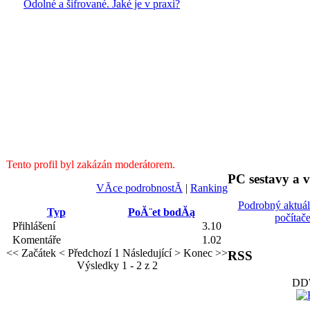
Odolné a šifrované. Jaké je v praxi?
Tento profil byl zakázán moderátorem.
PC sestavy a 
VĂ­ce podrobnostĂ­
|
Ranking
Podrobný aktuá
Typ
PoĂ¨et bodĂą
počítač
Přihlášení
3.10
Komentáře
1.02
<< Začátek
< Předchozí
1
Následující >
Konec >>
RSS
Výsledky 1 - 2 z 2
DDW