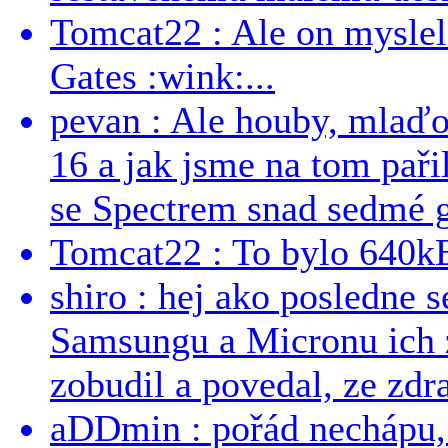
Tomcat22 : Ale on myslel 
Gates :wink:...
pevan : Ale houby, mlaď
16 a jak jsme na tom pařil
se Spectrem snad sedmé g
Tomcat22 : To bylo 640kB
shiro : hej ako posledne 
Samsungu a Micronu ich 
zobudil a povedal, ze zdra
aDDmin : pořád nechápu, 