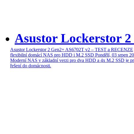
Asustor Lockerstor 
Asustor Lockerstor 2 Gen2+ AS6702T v2 – TEST a RECENZE
flexibilní domácí NAS pro HDD i M.2 SSD
Pondělí, 03 srpen 2
Moderní NAS v základní verzi pro dva HDD a 4x M.2 SSD je pr
řešení do domácnosti.