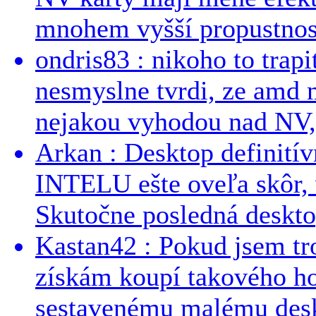
mnohem vyšší propustnost
ondris83 : nikoho to trapi
nesmyslne tvrdi, ze amd m
nejakou vyhodou nad NV, 
Arkan : Desktop definit
INTELU ešte oveľa skôr,
Skutočne posledná desktop
Kastan42 : Pokud jsem tro
získám koupí takového h
sestavenému malému deskt