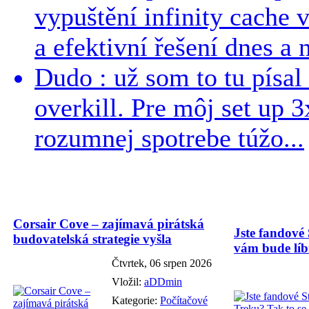
vypuštění infinity cache v
a efektivní řešení dnes a n
Dudo : už som to tu písal 
overkill. Pre môj set up 
rozumnej spotrebe túžo...
Corsair Cove – zajímavá pirátská
Jste fandové 
budovatelská strategie vyšla
vám bude líbi
Čtvrtek, 06 srpen 2026
Vložil:
aDDmin
Kategorie:
Počítačové