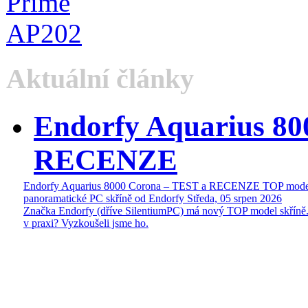
Aktuální články
Endorfy Aquarius 80
RECENZE
Endorfy Aquarius 8000 Corona – TEST a RECENZE TOP mode
panoramatické PC skříně od Endorfy
Středa, 05 srpen 2026
Značka Endorfy (dříve SilentiumPC) má nový TOP model skříně.
v praxi? Vyzkoušeli jsme ho.