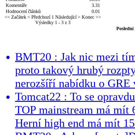
Komentáře
3.31
Hodnocení článků
0.01
<< Začátek
< Předchozí
1
Následující >
Konec >>
Výsledky 1 - 3 z 3
Poslední
BMT20 : Jak nic mezi tí
proto takový hrubý rozpt
nerozšíří nabídku o GRE v
Tomcat22 : To se opravdu
TOP mainstream má mít 
Herní high end má mít 15