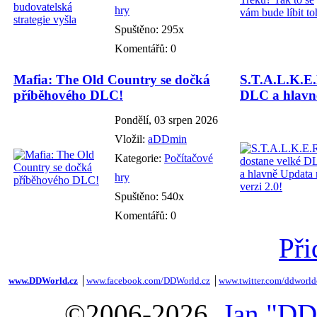
hry
Spuštěno: 295x
Komentářů: 0
Mafia: The Old Country se dočká
S.T.A.L.K.E.
příběhového DLC!
DLC a hlavně
Pondělí, 03 srpen 2026
Vložil:
aDDmin
Kategorie:
Počítačové
hry
Spuštěno: 540x
Komentářů: 0
Při
www.DDWorld.cz
│
www.facebook.com/DDWorld.cz
│
www.twitter.com/ddworld
©2006-2026,
Jan "DD