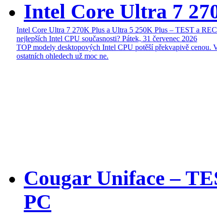
Intel Core Ultra 7 27
Intel Core Ultra 7 270K Plus a Ultra 5 250K Plus – TEST a R
nejlepších Intel CPU současnosti?
Pátek, 31 červenec 2026
TOP modely desktopových Intel CPU potěší překvapivě cenou. 
ostatních ohledech už moc ne.
Cougar Uniface – T
PC