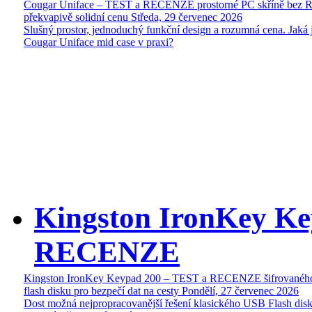
Cougar Uniface – TEST a RECENZE prostorné PC skříně bez 
překvapivě solidní cenu
Středa, 29 červenec 2026
Slušný prostor, jednoduchý funkční design a rozumná cena. Jaká 
Cougar Uniface mid case v praxi?
Kingston IronKey Ke
RECENZE
Kingston IronKey Keypad 200 – TEST a RECENZE šifrované
flash disku pro bezpečí dat na cesty
Pondělí, 27 červenec 2026
Dost možná nejpropracovanější řešení klasického USB Flash disk