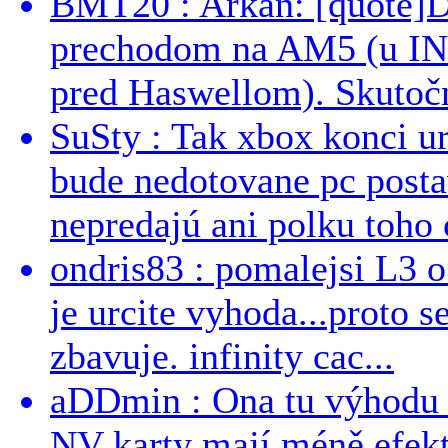
BMT20 : Arkan: [quote]De
prechodom na AM5 (u INT
pred Haswellom). Skutočn
SuSty : Tak xbox konci ur
bude nedotovane pc post
nepredajú ani polku toho c
ondris83 : pomalejsi L3 o
je urcite vyhoda...proto 
zbavuje. infinity cac...
aDDmin : Ona tu výhodu a
NV karty mají méně efekt