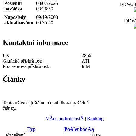
Poslední
08/07/2026
DDWorld
návštěva
08:26:59
Naposledy
09/19/2008
DDWor
aktualizováno
09:35:50
Kontaktní informace
ID:
2855
Grafická přislušnost:
ATI
Procesorová příslušnost:
Intel
Články
Tento uživatel ještě nemá publikovány žádné
články.
VĂ­ce podrobnostĂ­
|
Ranking
Typ
PoĂ¨et bodĂą
Přihlášení
50.09