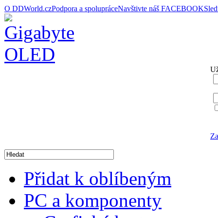
O DDWorld.cz
Podpora a spolupráce
Navštivte náš FACEBOOK
Sle
Už
Za
Přidat k oblíbeným
PC a komponenty