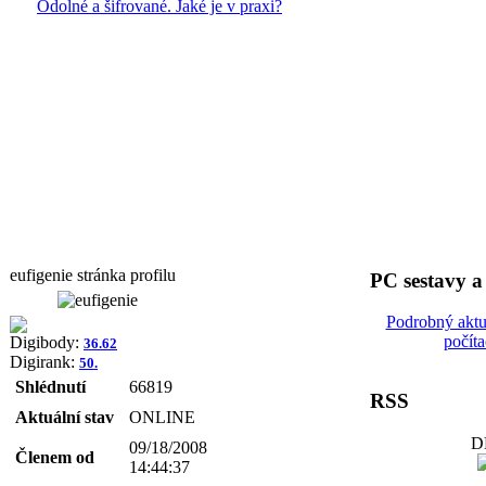
Odolné a šifrované. Jaké je v praxi?
eufigenie stránka profilu
PC sestavy 
Podrobný aktu
počít
Digibody:
36.62
Digirank:
50.
Shlédnutí
66819
RSS
Aktuální stav
ONLINE
D
09/18/2008
Členem od
14:44:37