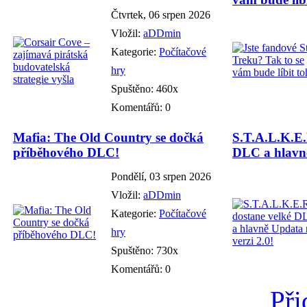
Čtvrtek, 06 srpen 2026
Vložil:
aDDmin
Kategorie:
Počítačové
hry
Spuštěno: 460x
Komentářů: 0
Mafia: The Old Country se dočká
S.T.A.L.K.E.
příběhového DLC!
DLC a hlavně
Pondělí, 03 srpen 2026
Vložil:
aDDmin
Kategorie:
Počítačové
hry
Spuštěno: 730x
Komentářů: 0
Při