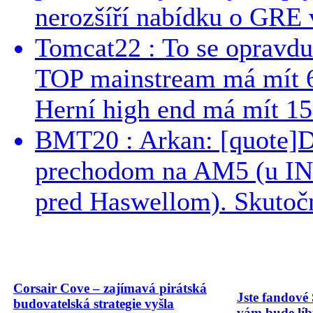
nerozšíří nabídku o GRE v
Tomcat22 : To se opravdu
TOP mainstream má mít 
Herní high end má mít 15
BMT20 : Arkan: [quote]De
prechodom na AM5 (u INT
pred Haswellom). Skutočn
Corsair Cove – zajímavá pirátská
Jste fandové 
budovatelská strategie vyšla
vám bude líbi