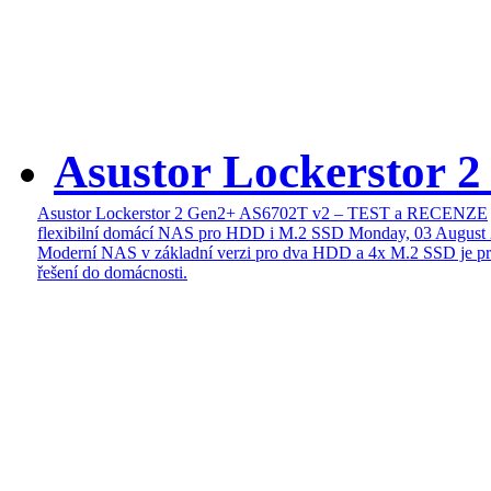
Asustor Lockerstor 
Asustor Lockerstor 2 Gen2+ AS6702T v2 – TEST a RECENZE
flexibilní domácí NAS pro HDD i M.2 SSD
Monday, 03 August
Moderní NAS v základní verzi pro dva HDD a 4x M.2 SSD je pr
řešení do domácnosti.