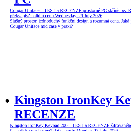
Cougar Uniface – TEST a RECENZE prostorné PC skříně bez 
překvapivě solidní cenu
Wednesday, 29 July 2026
Slušný prostor, jednoduchý funkční design a rozumná cena. Jaká 
Cougar Uniface mid case v praxi?
Kingston IronKey Ke
RECENZE
Kingston IronKey Keypad 200 – TEST a RECENZE šifrované
flash disku pro bezpečí dat na cesty
Monday, 27 July 2026