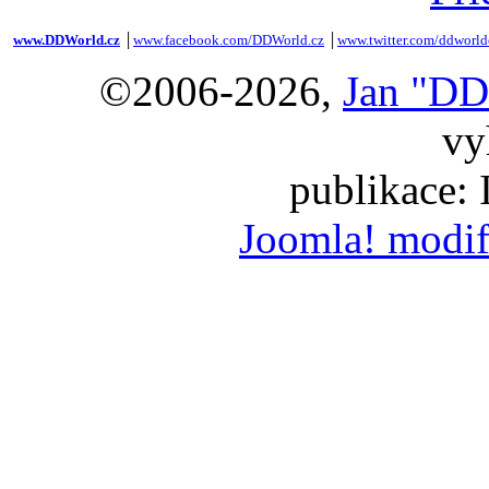
www.DDWorld.cz
│
www.facebook.com/DDWorld.cz
│
www.twitter.com/ddworld
©2006-2026,
Jan "DD
vy
publikace:
Joomla! modif