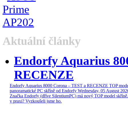
Aktuální články
Endorfy Aquarius 80
RECENZE
Endorfy Aquarius 8000 Corona – TEST a RECENZE TOP mode
panoramatické PC skříně od Endorfy
Wednesday, 05 August 202
Značka Endorfy (dříve SilentiumPC) má nový TOP model skříně.
v praxi? Vyzkoušeli jsme ho.