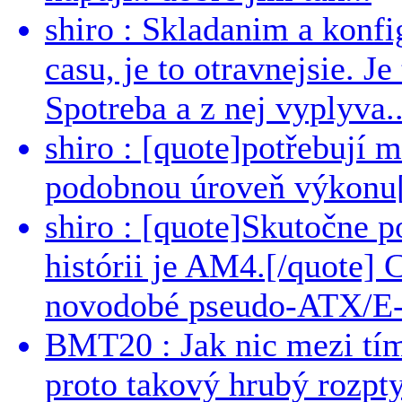
shiro : Skladanim a konfi
casu, je to otravnejsie. Je
Spotreba a z nej vyplyva..
shiro : [quote]potřebují 
podobnou úroveň výkonu[/
shiro : [quote]Skutočne 
histórii je AM4.[/quote]
novodobé pseudo-ATX/E-
BMT20 : Jak nic mezi tí
proto takový hrubý rozpt