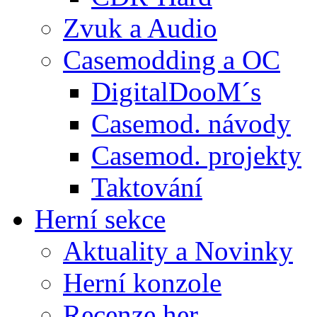
Zvuk a Audio
Casemodding a OC
DigitalDooM´s
Casemod. návody
Casemod. projekty
Taktování
Herní sekce
Aktuality a Novinky
Herní konzole
Recenze her