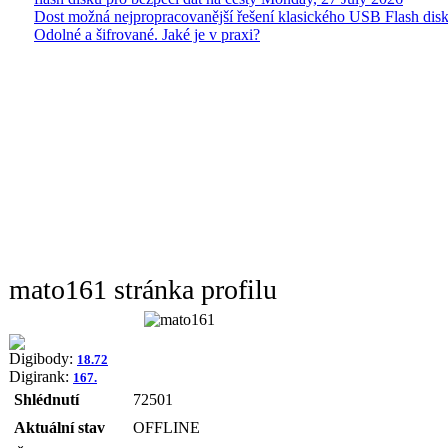
Dost možná nejpropracovanější řešení klasického USB Flash disk
Odolné a šifrované. Jaké je v praxi?
mato161 stránka profilu
Digibody:
18.72
Digirank:
167.
Shlédnutí
72501
Aktuální stav
OFFLINE