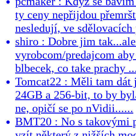
pcmaker : Když se bavím
ty ceny nepřijdou přemršt
nesledují, ve sdělovacích 
shiro : Dobre jim tak...al
vyrobcom/predajcom aby z
blbecek, co take prachy ..
Tomcat22 : Měli tam dát 
24GB a 256-bit, to by byla
ne, opičí se po nVidii......
BMT20 : No s takovými p
vzít některý z nižších mo