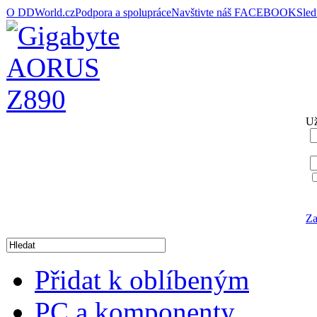
O DDWorld.cz
Podpora a spolupráce
Navštivte náš FACEBOOK
Sle
Už
Za
Přidat k oblíbeným
PC a komponenty