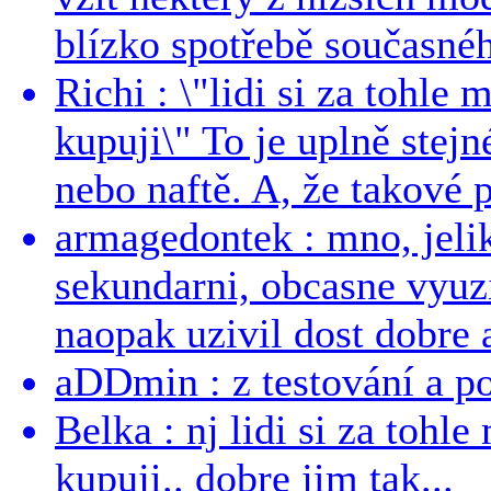
blízko spotřebě současnéh
Richi : \"lidi si za tohle
kupuji\" To je uplně stejn
nebo naftě. A, že takové p
armagedontek : mno, jeli
sekundarni, obcasne vyuzi
naopak uzivil dost dobre a
aDDmin : z testování a pou
Belka : nj lidi si za tohl
kupuji.. dobre jim tak...