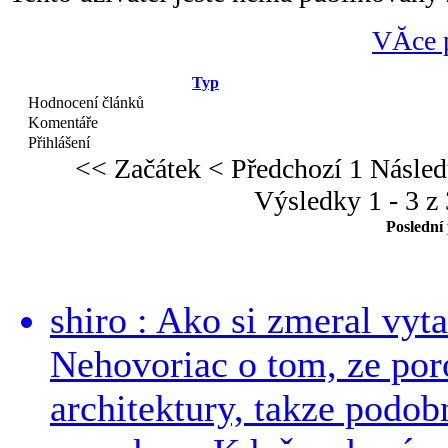
VĂ­ce 
Typ
Hodnocení článků
Komentáře
Přihlášení
<< Začátek
< Předchozí
1
Násled
Výsledky 1 - 3 z 
Poslední
shiro : Ako si zmeral vyt
Nehovoriac o tom, ze por
architektury, takze podob