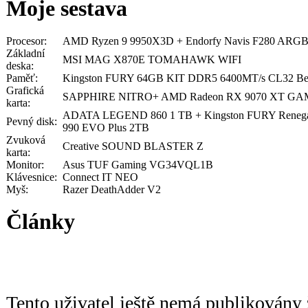
Moje sestava
Procesor:
AMD Ryzen 9 9950X3D + Endorfy Navis F280 ARG
Základní
MSI MAG X870E TOMAHAWK WIFI
deska:
Paměť:
Kingston FURY 64GB KIT DDR5 6400MT/s CL32 Be
Grafická
SAPPHIRE NITRO+ AMD Radeon RX 9070 XT GA
karta:
ADATA LEGEND 860 1 TB + Kingston FURY Reneg
Pevný disk:
990 EVO Plus 2TB
Zvuková
Creative SOUND BLASTER Z
karta:
Monitor:
Asus TUF Gaming VG34VQL1B
Klávesnice:
Connect IT NEO
Myš:
Razer DeathAdder V2
Články
Tento uživatel ještě nemá publikovány 