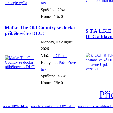
hry
Spuštěno: 204x
Komentářů: 0
Mafia: The Old Country se dočká
S.T.A.L.K.E.
příběhového DLC!
DLC a hlavně
Monday, 03 August
2026
Vložil:
aDDmin
Kategorie:
Počítačové
hry
Spuštěno: 465x
Komentářů: 0
Při
www.DDWorld.cz
│
www.facebook.com/DDWorld.cz
│
www.twitter.com/ddworld