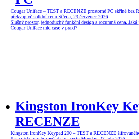
Cougar Uniface – TEST a RECENZE prostorné PC skříně bez 
překvapivě solidní cenu
Středa, 29 červenec 2026
Slušný prostor, jednoduchý funkční design a rozumná cena. Jaká 
Cougar Uniface mid case v praxi?
Kingston IronKey Ke
RECENZE
Kingston IronKey Keypad 200 – TEST a RECENZE šifrované
flash disku pro bezpečí dat na cesty
Monday, 27 July 2026