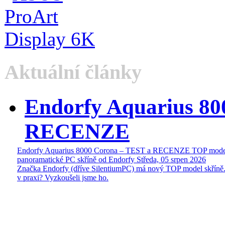
Aktuální články
Endorfy Aquarius 80
RECENZE
Endorfy Aquarius 8000 Corona – TEST a RECENZE TOP mode
panoramatické PC skříně od Endorfy
Středa, 05 srpen 2026
Značka Endorfy (dříve SilentiumPC) má nový TOP model skříně.
v praxi? Vyzkoušeli jsme ho.