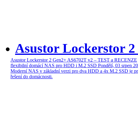
Asustor Lockerstor 
Asustor Lockerstor 2 Gen2+ AS6702T v2 – TEST a RECENZE
flexibilní domácí NAS pro HDD i M.2 SSD
Pondělí, 03 srpen 2
Moderní NAS v základní verzi pro dva HDD a 4x M.2 SSD je pr
řešení do domácnosti.