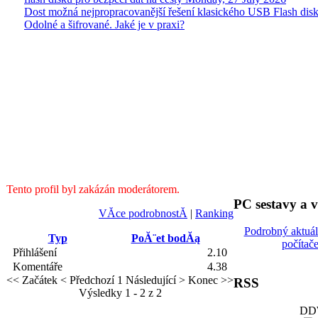
Dost možná nejpropracovanější řešení klasického USB Flash disk
Odolné a šifrované. Jaké je v praxi?
Tento profil byl zakázán moderátorem.
PC sestavy a 
VĂ­ce podrobnostĂ­
|
Ranking
Podrobný aktuá
Typ
PoĂ¨et bodĂą
počítač
Přihlášení
2.10
Komentáře
4.38
<< Začátek
< Předchozí
1
Následující >
Konec >>
RSS
Výsledky 1 - 2 z 2
DDW