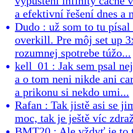
vypuštění infinity cache v
a efektivní řešení dnes a n
Dudo : už som to tu písal 
overkill. Pre môj set up 
rozumnej spotrebe túžo...
kell_01 : Jak sem psal ne
a o tom neni nikde ani ca
a prikonu si nekdo umi...
Rafan : Tak jistě asi se j
moc, tak je ještě víc zdraž
BMT20 : Ale vždyť je to 