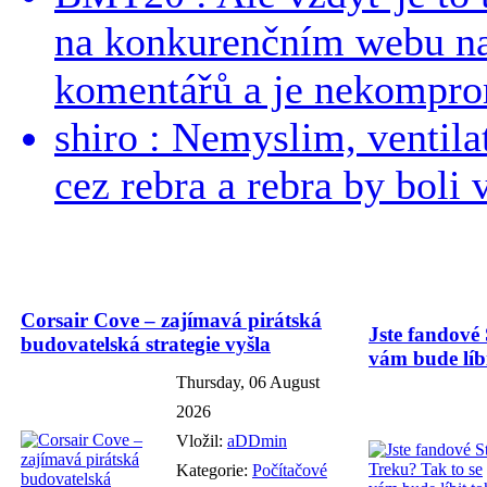
na konkurenčním webu na 
komentářů a je nekomprom
shiro : Nemyslim, ventil
cez rebra a rebra by boli v
Corsair Cove – zajímavá pirátská
Jste fandové 
budovatelská strategie vyšla
vám bude líbi
Thursday, 06 August
2026
Vložil:
aDDmin
Kategorie:
Počítačové