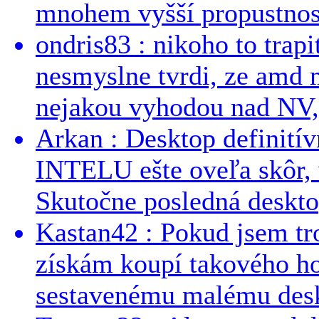
mnohem vyšší propustnost
ondris83 : nikoho to trapi
nesmyslne tvrdi, ze amd m
nejakou vyhodou nad NV, 
Arkan : Desktop definit
INTELU ešte oveľa skôr,
Skutočne posledná desktop
Kastan42 : Pokud jsem tro
získám koupí takového h
sestavenému malému deskt