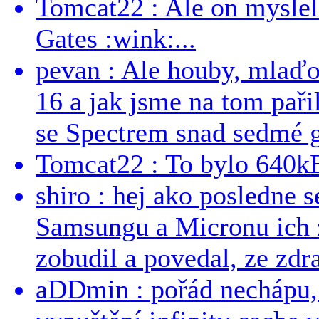
Tomcat22 : Ale on myslel 
Gates :wink:...
pevan : Ale houby, mlaď
16 a jak jsme na tom pařil
se Spectrem snad sedmé g
Tomcat22 : To bylo 640kB
shiro : hej ako posledne 
Samsungu a Micronu ich 
zobudil a povedal, ze zdra
aDDmin : pořád nechápu, 