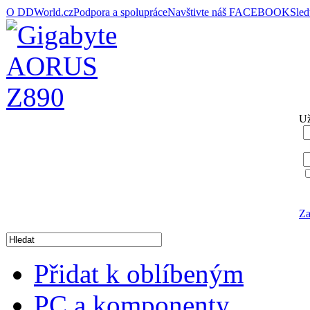
O DDWorld.cz
Podpora a spolupráce
Navštivte náš FACEBOOK
Sle
Už
Za
Přidat k oblíbeným
PC a komponenty