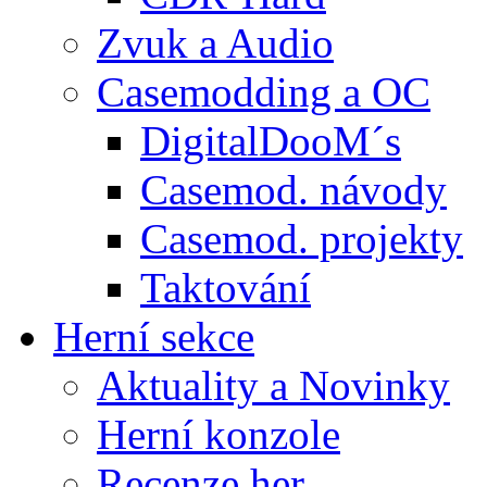
Zvuk a Audio
Casemodding a OC
DigitalDooM´s
Casemod. návody
Casemod. projekty
Taktování
Herní sekce
Aktuality a Novinky
Herní konzole
Recenze her