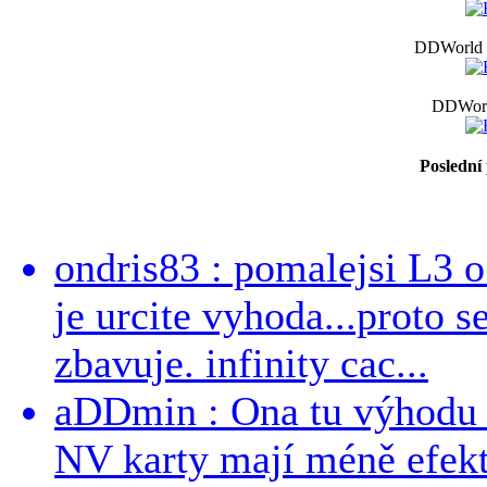
DDWorld -
DDWorl
Poslední
ondris83 : pomalejsi L3 o
je urcite vyhoda...proto 
zbavuje. infinity cac...
aDDmin : Ona tu výhodu a
NV karty mají méně efekt