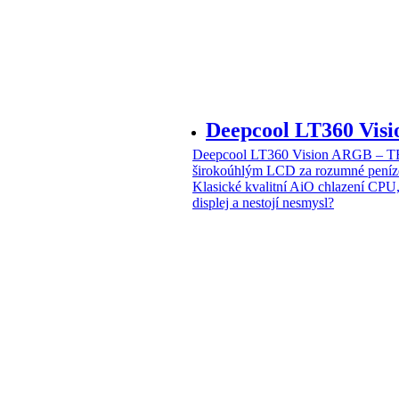
Deepcool LT360 Vi
Deepcool LT360 Vision ARGB – T
širokoúhlým LCD za rozumné peníz
Klasické kvalitní AiO chlazení CPU
displej a nestojí nesmysl?