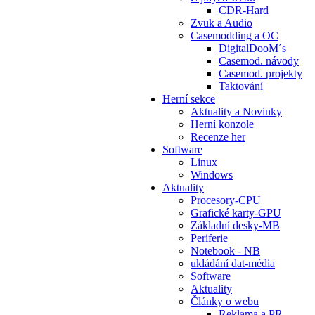
CDR-Hard
Zvuk a Audio
Casemodding a OC
DigitalDooM´s
Casemod. návody
Casemod. projekty
Taktování
Herní sekce
Aktuality a Novinky
Herní konzole
Recenze her
Software
Linux
Windows
Aktuality
Procesory-CPU
Grafické karty-GPU
Základní desky-MB
Periferie
Notebook - NB
ukládání dat-média
Software
Aktuality
Články o webu
Reklama a PR