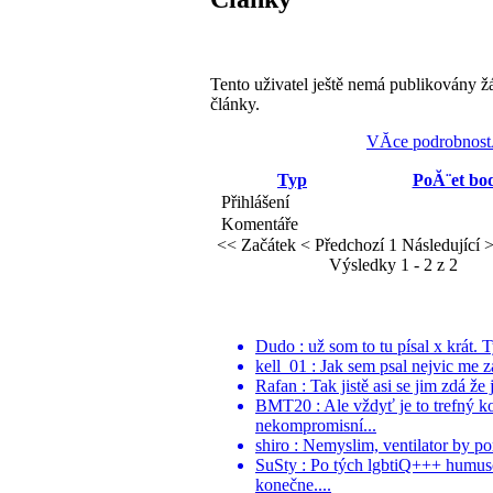
Tento uživatel ještě nemá publikovány ž
články.
VĂ­ce podrobnost
Typ
PoĂ¨et bo
Přihlášení
Komentáře
<< Začátek
< Předchozí
1
Následující 
Výsledky 1 - 2 z 2
Dudo : už som to tu písal x krát. 
kell_01 : Jak sem psal nejvic me z
Rafan : Tak jistě asi se jim zdá že 
BMT20 : Ale vždyť je to trefný k
nekompromisní...
shiro : Nemyslim, ventilator by po
SuSty : Po tých lgbtiQ+++ humuso
konečne....