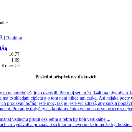
ádné
Ă­
|
Ranking
dĂą
10.77
1.69
>
Konec >>
Poslední příspěvky v diskuzích
Ty to nepotrebuješ, je to overkill. Pre môj set up 3x 1440 na plynulých 1
ajma to skladani cipletu a o tom neni nikde ani carka. Asi nejake pocty
jich prodávají pořád ještě moc, tak je ještě víc zdraží, aby snížili poptávk
oment. Pokud je dotyčný na konkurenčním webu na první příčce s nejv
mahal vzduchu prudit cez rebra a rebra by boli vertikalne....
ch co vydávali a priznávali sa k tomu, neverím že to môže byt horšie