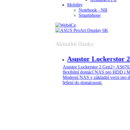
Mobility
Notebook - NB
Smartphone
Aktuální články
Asustor Lockerstor
Asustor Lockerstor 2 Gen2+ AS6
flexibilní domácí NAS pro HDD i 
Moderní NAS v základní verzi pro 
řešení do domácnosti.