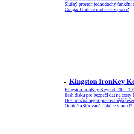
Slušný prostor, jednoduchý funkční 
Cougar Uniface mid case v praxi?
Kingston IronKey 
Kingston IronKey Keypad 200 – 
flash disku pro bezpečí dat na cesty
Dost možná nejpropracovanější řeše
Odolné a šifrované. Jaké je v praxi?