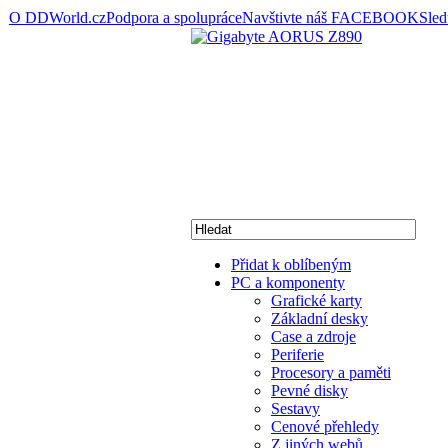
O DDWorld.cz
Podpora a spolupráce
Navštivte náš FACEBOOK
Sle
Přidat k oblíbeným
PC a komponenty
Grafické karty
Základní desky
Case a zdroje
Periferie
Procesory a paměti
Pevné disky
Sestavy
Cenové přehledy
Z jiných webů