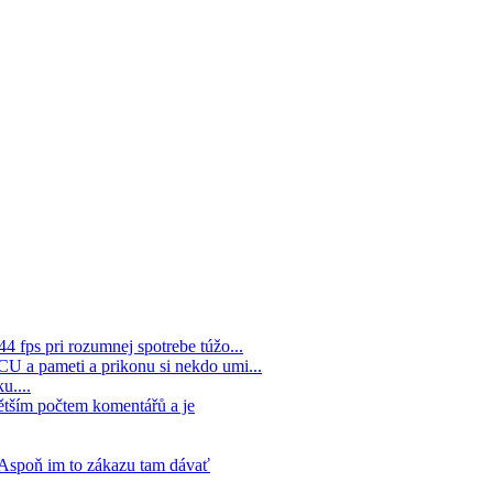
44 fps pri rozumnej spotrebe túžo...
 CU a pameti a prikonu si nekdo umi...
u....
ětším počtem komentářů a je
. Aspoň im to zákazu tam dávať