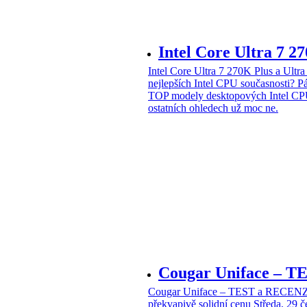
Intel Core Ultra 7 2
Intel Core Ultra 7 270K Plus a Ul
nejlepších Intel CPU současnosti?
Pá
TOP modely desktopových Intel CPU
ostatních ohledech už moc ne.
Cougar Uniface – T
Cougar Uniface – TEST a RECENZE
překvapivě solidní cenu
Středa, 29 