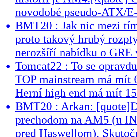
novodobé pseudo-ATX/E-
BMT20 : Jak nic mezi tí
proto takový hrubý rozpt
nerozšíří nabídku o GRE v
Tomcat22 : To se opravdu
TOP mainstream má mít 
Herní high end má mít 15
BMT20 : Arkan: [quote]De
prechodom na AM5 (u INT
pred Haswellom). Skutočn