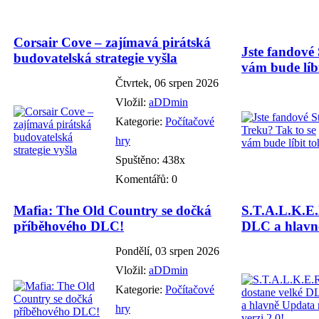
Corsair Cove – zajímavá pirátská
Jste fandové 
budovatelská strategie vyšla
vám bude líbi
Čtvrtek, 06 srpen 2026
Vložil:
aDDmin
Kategorie:
Počítačové
hry
Spuštěno: 438x
Komentářů: 0
Mafia: The Old Country se dočká
S.T.A.L.K.E.
příběhového DLC!
DLC a hlavně
Pondělí, 03 srpen 2026
Vložil:
aDDmin
Kategorie:
Počítačové
hry