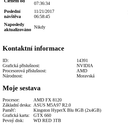
Členem od
07:36:34
Poslední
11/21/2017
návštěva
06:58:45
Naposledy
Nikdy
aktualizováno
Kontaktní informace
ID:
14391
Grafická přislušnost:
NVIDIA
Procesorová příslušnost:
AMD
Národnost:
Moravská
Moje sestava
Procesor:
AMD FX 8120
Základní deska:
ASUS M5A97 R2.0
Paměť:
Kingston HyperX Blu 8GB (2x4GB)
Grafická karta:
GTX 660
Pevný disk:
WD RED 3TB