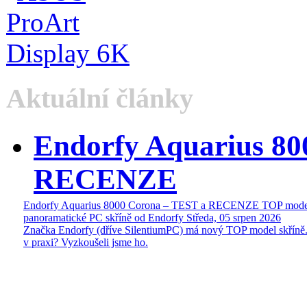
Aktuální články
Endorfy Aquarius 80
RECENZE
Endorfy Aquarius 8000 Corona – TEST a RECENZE TOP mode
panoramatické PC skříně od Endorfy
Středa, 05 srpen 2026
Značka Endorfy (dříve SilentiumPC) má nový TOP model skříně.
v praxi? Vyzkoušeli jsme ho.