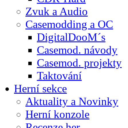
Zvuk a Audio
Casemodding a OC
DigitalDooM´s
Casemod. návody
Casemod. projekty
Taktování
Herní sekce
Aktuality a Novinky
Herní konzole
Recenze her