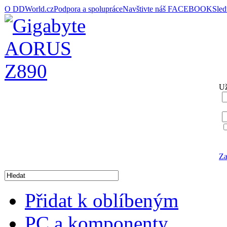
O DDWorld.cz
Podpora a spolupráce
Navštivte náš FACEBOOK
Sle
Už
Za
Přidat k oblíbeným
PC a komponenty