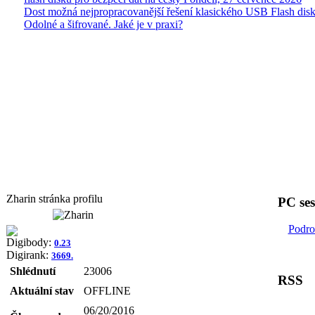
Dost možná nejpropracovanější řešení klasického USB Flash disk
Odolné a šifrované. Jaké je v praxi?
Zharin stránka profilu
PC se
Podro
Digibody:
0.23
Digirank:
3669.
Shlédnutí
23006
RSS
Aktuální stav
OFFLINE
06/20/2016