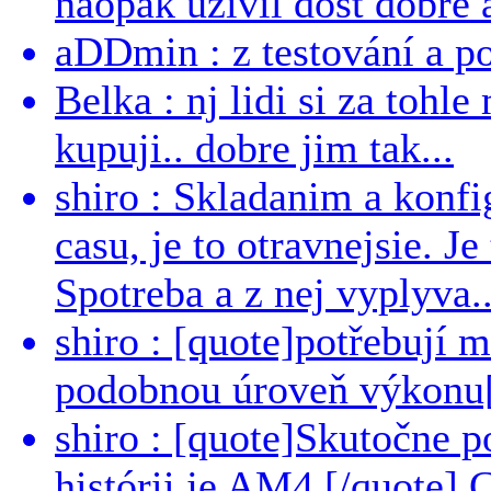
naopak uzivil dost dobre a
aDDmin : z testování a pou
Belka : nj lidi si za tohl
kupuji.. dobre jim tak...
shiro : Skladanim a konfi
casu, je to otravnejsie. Je
Spotreba a z nej vyplyva..
shiro : [quote]potřebují 
podobnou úroveň výkonu[/
shiro : [quote]Skutočne 
histórii je AM4.[/quote]