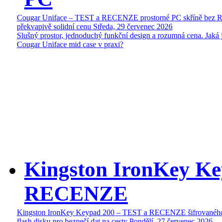
Cougar Uniface – TEST a RECENZE prostorné PC skříně bez 
překvapivě solidní cenu
Středa, 29 červenec 2026
Slušný prostor, jednoduchý funkční design a rozumná cena. Jaká 
Cougar Uniface mid case v praxi?
Kingston IronKey Ke
RECENZE
Kingston IronKey Keypad 200 – TEST a RECENZE šifrované
flash disku pro bezpečí dat na cesty
Pondělí, 27 červenec 2026