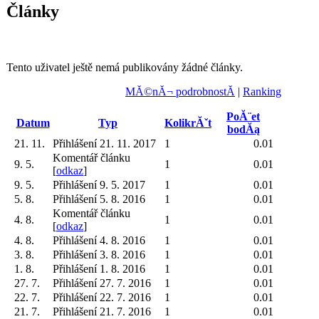
Články
Tento uživatel ještě nemá publikovány žádné články.
MĂ©nĂ¬ podrobnostĂ­
|
Ranking
PoĂ¨et
Datum
Typ
KolikrĂˇt
bodĂą
21. 11.
Přihlášení 21. 11. 2017
1
0.01
Komentář článku
9. 5.
1
0.01
[
odkaz
]
9. 5.
Přihlášení 9. 5. 2017
1
0.01
5. 8.
Přihlášení 5. 8. 2016
1
0.01
Komentář článku
4. 8.
1
0.01
[
odkaz
]
4. 8.
Přihlášení 4. 8. 2016
1
0.01
3. 8.
Přihlášení 3. 8. 2016
1
0.01
1. 8.
Přihlášení 1. 8. 2016
1
0.01
27. 7.
Přihlášení 27. 7. 2016
1
0.01
22. 7.
Přihlášení 22. 7. 2016
1
0.01
21. 7.
Přihlášení 21. 7. 2016
1
0.01