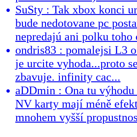
SuSty : Tak xbox konci ur
bude nedotovane pc post
nepredajú ani polku toho c
ondris83 : pomalejsi L3 o
je urcite vyhoda...proto 
zbavuje. infinity cac...
aDDmin : Ona tu výhodu a
NV karty mají méně efekt
mnohem vyšší propustnost