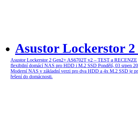
Asustor Lockerstor 
Asustor Lockerstor 2 Gen2+ AS6702T v2 – TEST a RECENZE
flexibilní domácí NAS pro HDD i M.2 SSD
Pondělí, 03 srpen 2
Moderní NAS v základní verzi pro dva HDD a 4x M.2 SSD je pr
řešení do domácnosti.