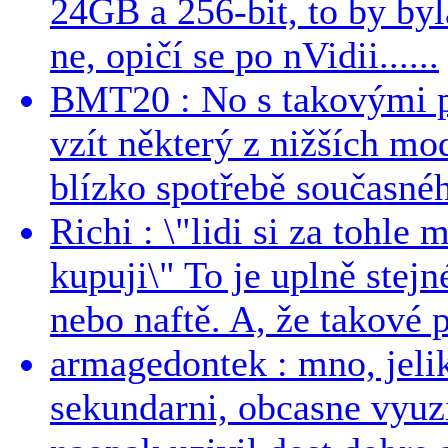
24GB a 256-bit, to by byla
ne, opičí se po nVidii......
BMT20 : No s takovými p
vzít některý z nižších mo
blízko spotřebě současnéh
Richi : \"lidi si za tohle
kupuji\" To je uplně stejn
nebo naftě. A, že takové p
armagedontek : mno, jeli
sekundarni, obcasne vyuzi