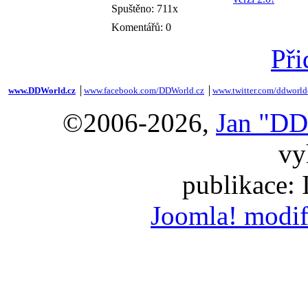
Spuštěno: 711x
Komentářů: 0
Při
www.DDWorld.cz
│
www.facebook.com/DDWorld.cz
│
www.twitter.com/ddworld
©2006-2026,
Jan "DD
vy
publikace:
Joomla! modif