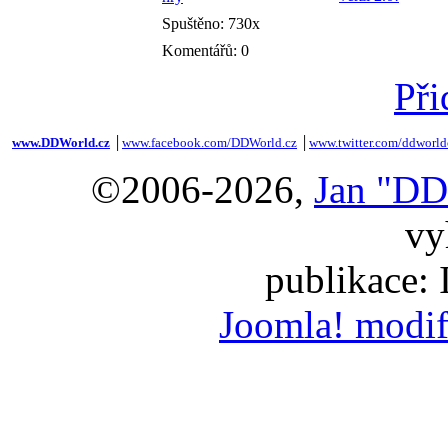
Spuštěno: 730x
Komentářů: 0
Při
www.DDWorld.cz
│
www.facebook.com/DDWorld.cz
│
www.twitter.com/ddworld
©2006-2026,
Jan "DD
vy
publikace:
Joomla! modif