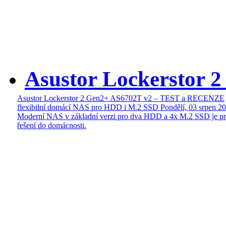
Asustor Lockerstor 
Asustor Lockerstor 2 Gen2+ AS6702T v2 – TEST a RECENZE
flexibilní domácí NAS pro HDD i M.2 SSD
Pondělí, 03 srpen 2
Moderní NAS v základní verzi pro dva HDD a 4x M.2 SSD je pr
řešení do domácnosti.