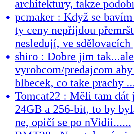
architektury, takze podob
pcmaker : Když se bavím
ty ceny nepřijdou přemršt
nesledují, ve sdělovacích 
shiro : Dobre jim tak...al
vyrobcom/predajcom aby z
blbecek, co take prachy ..
Tomcat22 : Měli tam dát 
24GB a 256-bit, to by byla
ne, opičí se po nVidii......