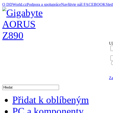
O DDWorld.cz
Podpora a spolupráce
Navštivte náš FACEBOOK
Sle
Už
Za
Přidat k oblíbeným
PC a komponenty