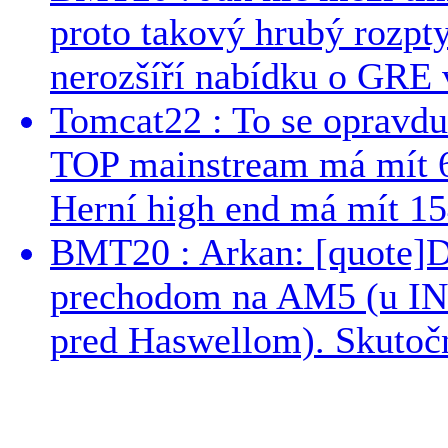
proto takový hrubý rozpt
nerozšíří nabídku o GRE v
Tomcat22 : To se opravdu
TOP mainstream má mít 
Herní high end má mít 15
BMT20 : Arkan: [quote]De
prechodom na AM5 (u INT
pred Haswellom). Skutočn