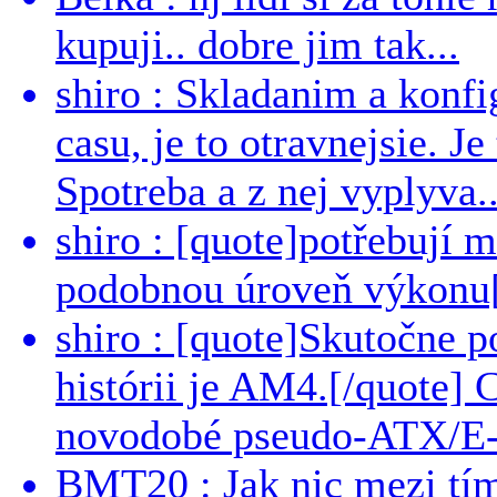
kupuji.. dobre jim tak...
shiro : Skladanim a konfi
casu, je to otravnejsie. Je
Spotreba a z nej vyplyva..
shiro : [quote]potřebují 
podobnou úroveň výkonu[/
shiro : [quote]Skutočne 
histórii je AM4.[/quote]
novodobé pseudo-ATX/E-
BMT20 : Jak nic mezi tí