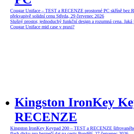
Cougar Uniface – TEST a RECENZE prostorné PC skříně bez 
překvapivě solidní cenu
Středa, 29 červenec 2026
Slušný prostor, jednoduchý funkční design a rozumná cena. Jaká 
Cougar Uniface mid case v praxi?
Kingston IronKey Ke
RECENZE
Kingston IronKey Keypad 200 – TEST a RECENZE šifrované
flash disku pro bezpečí dat na cesty
Pondělí, 27 červenec 2026