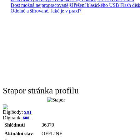
Dost možná nejpropracovanější řešení klasického USB Flash disk
Odolné a šifrované. Jaké je v praxi?
Stapor stránka profilu
Digibody:
5.91
Digirank:
600.
Shlédnutí
36370
Aktuální stav
OFFLINE