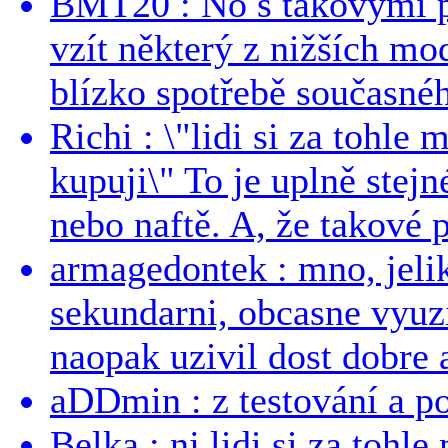
BMT20 : No s takovými p
vzít některý z nižších mo
blízko spotřebě současnéh
Richi : \"lidi si za tohle
kupuji\" To je uplně stejn
nebo naftě. A, že takové p
armagedontek : mno, jeli
sekundarni, obcasne vyuzi
naopak uzivil dost dobre a
aDDmin : z testování a pou
Belka : nj lidi si za tohl