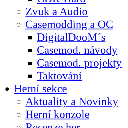
Zvuk a Audio
Casemodding a OC
DigitalDooM´s
Casemod. návody
Casemod. projekty
Taktování
Herní sekce
Aktuality a Novinky
Herní konzole
Recenze her