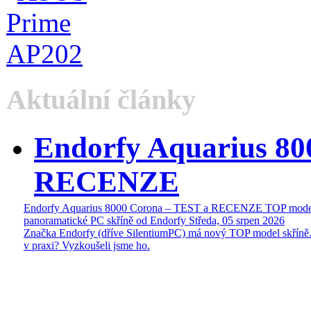
Aktuální články
Endorfy Aquarius 80
RECENZE
Endorfy Aquarius 8000 Corona – TEST a RECENZE TOP mode
panoramatické PC skříně od Endorfy
Středa, 05 srpen 2026
Značka Endorfy (dříve SilentiumPC) má nový TOP model skříně.
v praxi? Vyzkoušeli jsme ho.