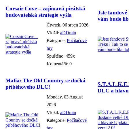
Corsair Cove – zajímavá pirátská
Jste fandové 
budovatelská strategie vyšla
vám bude líbi
Čtvrtek, 06 srpen 2026
Vložil:
aDDmin
Kategorie:
Počítačové
hry
Spuštěno: 459x
Komentářů: 0
Mafia: The Old Country se dočká
S.T.A.L.K.E.
příběhového DLC!
DLC a hlavně
Monday, 03 August
2026
Vložil:
aDDmin
Kategorie:
Počítačové
hry