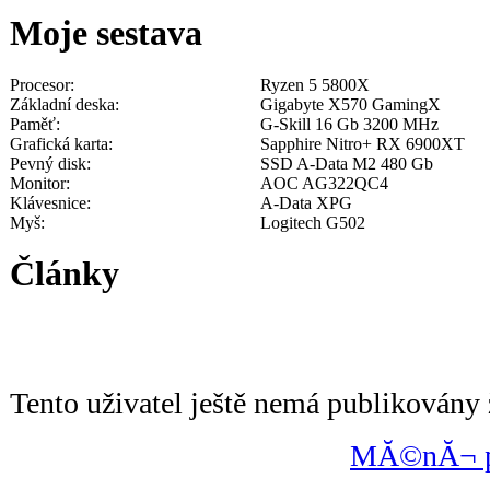
Moje sestava
Procesor:
Ryzen 5 5800X
Základní deska:
Gigabyte X570 GamingX
Paměť:
G-Skill 16 Gb 3200 MHz
Grafická karta:
Sapphire Nitro+ RX 6900XT
Pevný disk:
SSD A-Data M2 480 Gb
Monitor:
AOC AG322QC4
Klávesnice:
A-Data XPG
Myš:
Logitech G502
Články
Tento uživatel ještě nemá publikovány 
MĂ©nĂ¬ po