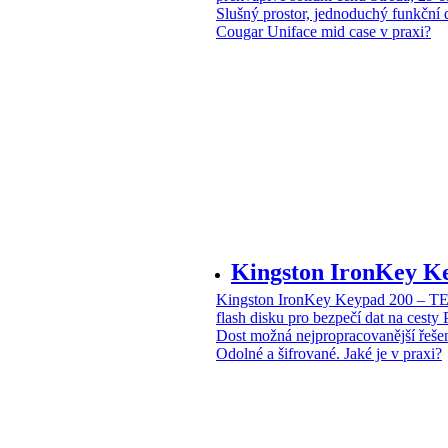
Slušný prostor, jednoduchý funkční 
Cougar Uniface mid case v praxi?
Kingston IronKey 
Kingston IronKey Keypad 200 – 
flash disku pro bezpečí dat na cesty
Dost možná nejpropracovanější řeše
Odolné a šifrované. Jaké je v praxi?