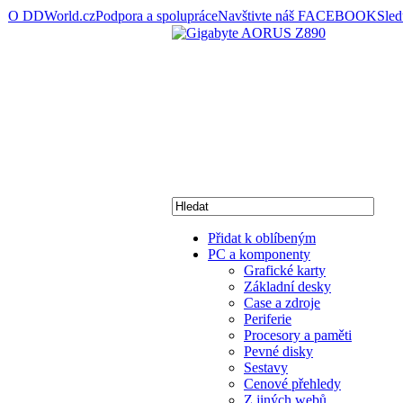
O DDWorld.cz
Podpora a spolupráce
Navštivte náš FACEBOOK
Sle
Přidat k oblíbeným
PC a komponenty
Grafické karty
Základní desky
Case a zdroje
Periferie
Procesory a paměti
Pevné disky
Sestavy
Cenové přehledy
Z jiných webů