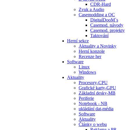
CDR-Hard
Zvuk a Audio
Casemodding a OC
DigitalDooM´s
Casemod. návody
Casemod. projekty
Taktování
Herní sekce
Aktuality a Novinky
Herní konzole
Recenze her
Software
Linux
Windows
Aktuality
Procesory-CPU
Grafické karty-GPU
Základní desky-MB
Periferie
Notebook - NB
ukládání dat-média
Software
Aktuality
Články o webu
Reklama a PR