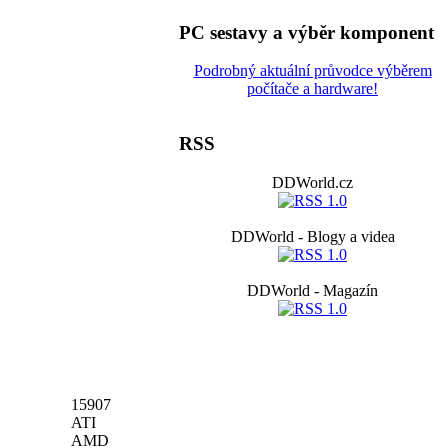
PC sestavy a výběr komponent
Podrobný aktuální průvodce výběrem
počítače a hardware!
RSS
DDWorld.cz
DDWorld - Blogy a videa
DDWorld - Magazín
15907
ATI
AMD