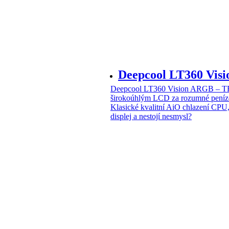
Deepcool LT360 Vi
Deepcool LT360 Vision ARGB – T
širokoúhlým LCD za rozumné peníz
Klasické kvalitní AiO chlazení CPU
displej a nestojí nesmysl?