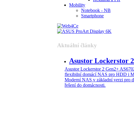
Mobility
Notebook - NB
Smartphone
Aktuální články
Asustor Lockerstor
Asustor Lockerstor 2 Gen2+ AS6
flexibilní domácí NAS pro HDD i 
Moderní NAS v základní verzi pro 
řešení do domácnosti.