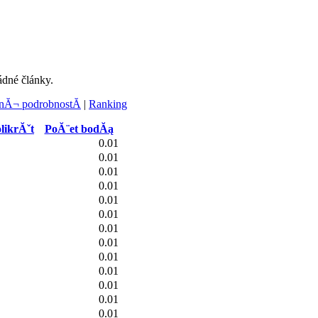
ádné články.
Ă¬ podrobnostĂ­
|
Ranking
likrĂˇt
PoĂ¨et bodĂą
0.01
0.01
0.01
0.01
0.01
0.01
0.01
0.01
0.01
0.01
0.01
0.01
0.01