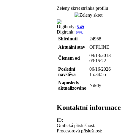
Zeleny skret stránka profilu
Digibody:
5.49
Digirank:
644.
Shlédnutí
24958
Aktuální stav
OFFLINE
09/13/2018
Členem od
09:15:22
Poslední
06/16/2026
návštěva
15:34:55
Naposledy
Nikdy
aktualizováno
Kontaktní informace
ID:
Grafická přislušnost:
Procesorová příslušnost: