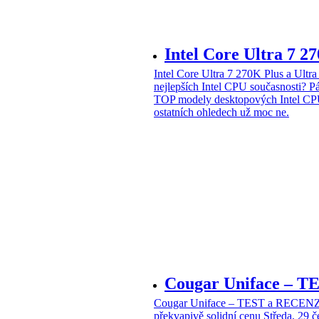
Intel Core Ultra 7 2
Intel Core Ultra 7 270K Plus a Ul
nejlepších Intel CPU současnosti?
Pá
TOP modely desktopových Intel CPU
ostatních ohledech už moc ne.
Cougar Uniface – T
Cougar Uniface – TEST a RECENZE
překvapivě solidní cenu
Středa, 29 