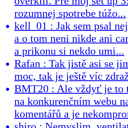
overkill. Pre môj set up 
rozumnej spotrebe túžo...
kell_01 : Jak sem psal ne
a o tom neni nikde ani ca
a prikonu si nekdo umi...
Rafan : Tak jistě asi se j
moc, tak je ještě víc zdraž
BMT20 : Ale vždyť je to 
na konkurenčním webu na 
komentářů a je nekomprom
shiro : Nemyslim, ventil