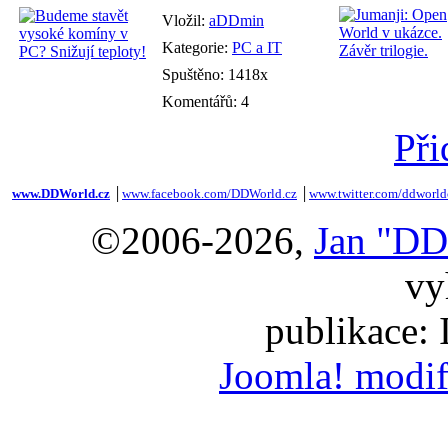
Vložil:
aDDmin
Kategorie:
PC a IT
Spuštěno: 1418x
Komentářů: 4
Při
www.DDWorld.cz
│
www.facebook.com/DDWorld.cz
│
www.twitter.com/ddworld
©2006-2026,
Jan "DD
vy
publikace:
Joomla! modif