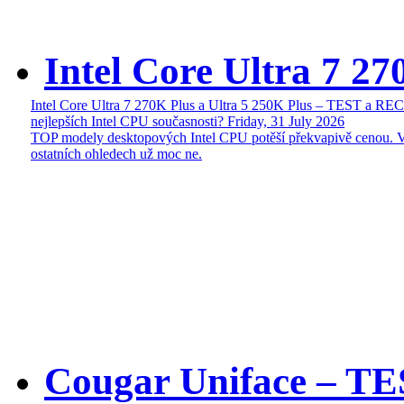
Intel Core Ultra 7 27
Intel Core Ultra 7 270K Plus a Ultra 5 250K Plus – TEST a R
nejlepších Intel CPU současnosti?
Friday, 31 July 2026
TOP modely desktopových Intel CPU potěší překvapivě cenou. 
ostatních ohledech už moc ne.
Cougar Uniface – T