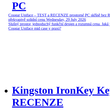
PC
Cougar Uniface – TEST a RECENZE prostorné PC skříně bez 
překvapivě solidní cenu
Wednesday, 29 July 2026
Slušný prostor, jednoduchý funkční design a rozumná cena. Jaká 
Cougar Uniface mid case v praxi?
Kingston IronKey Ke
RECENZE