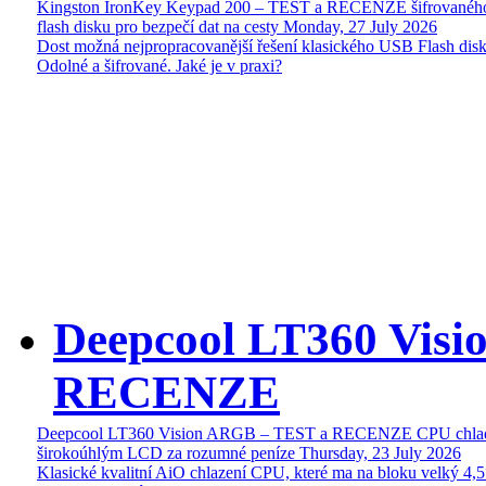
Kingston IronKey Keypad 200 – TEST a RECENZE šifrované
flash disku pro bezpečí dat na cesty
Monday, 27 July 2026
Dost možná nejpropracovanější řešení klasického USB Flash disk
Odolné a šifrované. Jaké je v praxi?
Deepcool LT360 Vis
RECENZE
Deepcool LT360 Vision ARGB – TEST a RECENZE CPU chlad
širokoúhlým LCD za rozumné peníze
Thursday, 23 July 2026
Klasické kvalitní AiO chlazení CPU, které ma na bloku velký 4