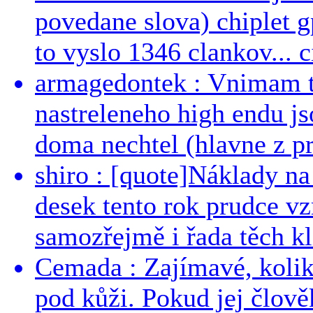
povedane slova) chiplet g
to vyslo 1346 clankov... ci
armagedontek : Vnimam to
nastreleneho high endu js
doma nechtel (hlavne z pr
shiro : [quote]Náklady n
desek tento rok prudce vzr
samozřejmě i řada těch kl
Cemada : Zajímavé, kolika
pod kůži. Pokud jej člově