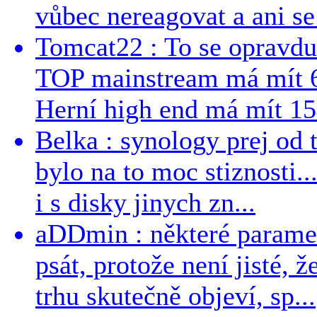
vůbec nereagovat a ani se 
Tomcat22 : To se opravdu
TOP mainstream má mít 
Herní high end má mít 15
Belka : synology prej od t
bylo na to moc stiznosti..
i s disky jinych zn...
aDDmin : některé parame
psát, protože není jisté, ž
trhu skutečně objeví, sp...