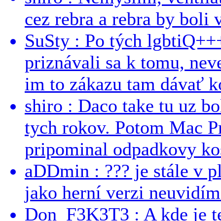
cez rebra a rebra by boli v
SuSty : Po tých lgbtiQ++
priznávali sa k tomu, nev
im to zákazu tam dávať ko
shiro : Daco take tu uz b
tych rokov. Potom Mac Pr
pripominal odpadkovy kos
aDDmin : ??? je stále v pl
jako herní verzi neuvidíme
Don_F3K3T3 : A kde je te