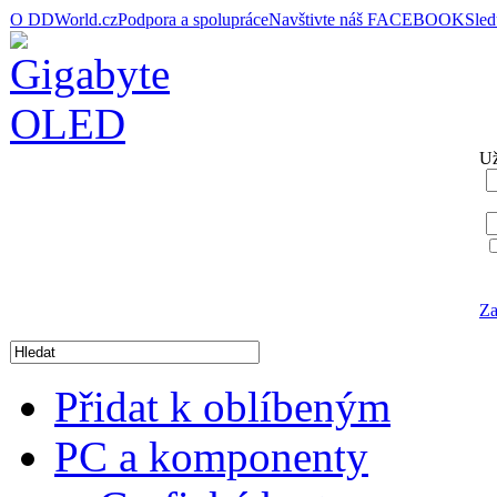
O DDWorld.cz
Podpora a spolupráce
Navštivte náš FACEBOOK
Sle
Už
Za
Přidat k oblíbeným
PC a komponenty