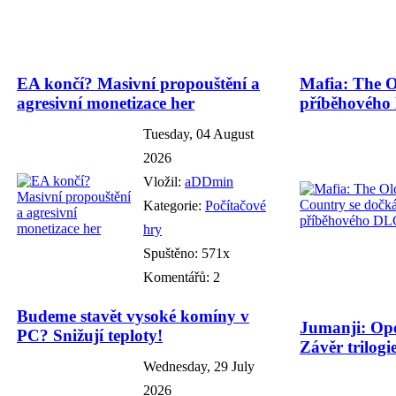
EA končí? Masivní propouštění a
Mafia: The O
agresivní monetizace her
příběhového
Tuesday, 04 August
2026
Vložil:
aDDmin
Kategorie:
Počítačové
hry
Spuštěno: 571x
Komentářů: 2
Budeme stavět vysoké komíny v
Jumanji: Ope
PC? Snižují teploty!
Závěr trilogie
Wednesday, 29 July
2026