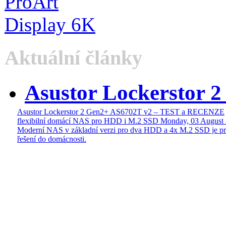
Aktuální články
Asustor Lockerstor 
Asustor Lockerstor 2 Gen2+ AS6702T v2 – TEST a RECENZE
flexibilní domácí NAS pro HDD i M.2 SSD
Monday, 03 August
Moderní NAS v základní verzi pro dva HDD a 4x M.2 SSD je pr
řešení do domácnosti.