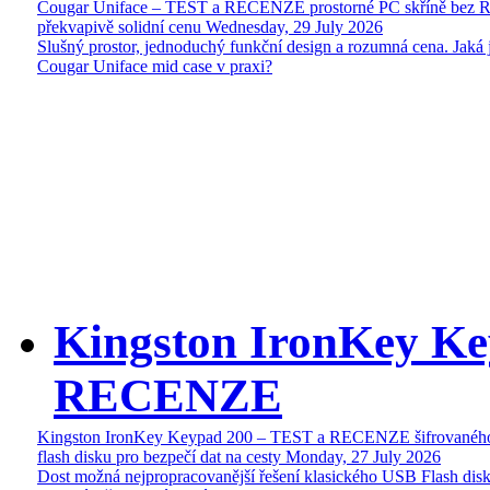
Cougar Uniface – TEST a RECENZE prostorné PC skříně bez 
překvapivě solidní cenu
Wednesday, 29 July 2026
Slušný prostor, jednoduchý funkční design a rozumná cena. Jaká 
Cougar Uniface mid case v praxi?
Kingston IronKey Ke
RECENZE
Kingston IronKey Keypad 200 – TEST a RECENZE šifrované
flash disku pro bezpečí dat na cesty
Monday, 27 July 2026
Dost možná nejpropracovanější řešení klasického USB Flash disk