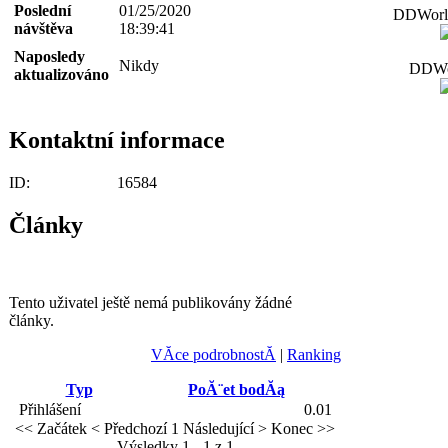
Poslední
01/25/2020
DDWorld
návštěva
18:39:41
Naposledy
Nikdy
DDWor
aktualizováno
Kontaktní informace
ID:
16584
Články
Tento uživatel ještě nemá publikovány žádné
články.
VĂ­ce podrobnostĂ­
|
Ranking
Typ
PoĂ¨et bodĂą
Přihlášení
0.01
<< Začátek
< Předchozí
1
Následující >
Konec >>
Výsledky 1 - 1 z 1