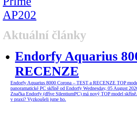
Aktuální články
Endorfy Aquarius 80
RECENZE
Endorfy Aquarius 8000 Corona – TEST a RECENZE TOP mode
panoramatické PC skříně od Endorfy
Wednesday, 05 August 202
Značka Endorfy (dříve SilentiumPC) má nový TOP model skříně.
v praxi? Vyzkoušeli jsme ho.