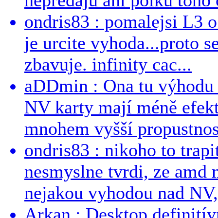
ondris83 : pomalejsi L3 o
je urcite vyhoda...proto 
zbavuje. infinity cac...
aDDmin : Ona tu výhodu a
NV karty mají méně efekt
mnohem vyšší propustnost
ondris83 : nikoho to trapi
nesmyslne tvrdi, ze amd m
nejakou vyhodou nad NV, 
Arkan : Desktop definit