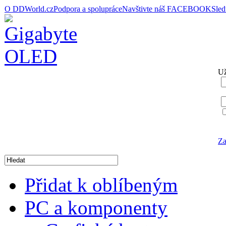
O DDWorld.cz
Podpora a spolupráce
Navštivte náš FACEBOOK
Sle
Už
Za
Přidat k oblíbeným
PC a komponenty