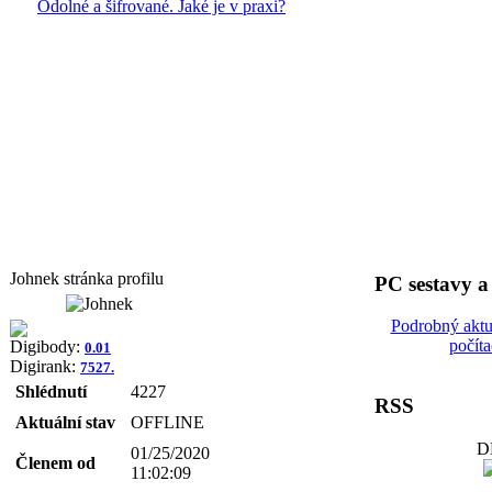
Odolné a šifrované. Jaké je v praxi?
Johnek stránka profilu
PC sestavy 
Podrobný aktu
počít
Digibody:
0.01
Digirank:
7527.
Shlédnutí
4227
RSS
Aktuální stav
OFFLINE
D
01/25/2020
Členem od
11:02:09