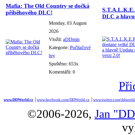
Mafia: The Old Country se dočká
S.T.A.L.K.E.
příběhového DLC!
DLC a hlavně
Monday, 03 August
2026
Vložil:
aDDmin
Kategorie:
Počítačové
hry
Spuštěno: 653x
Komentářů: 0
Při
www.DDWorld.cz
│
www.facebook.com/DDWorld.cz
│
www.twitter.com/ddworld
©2006-2026,
Jan "DD
vy