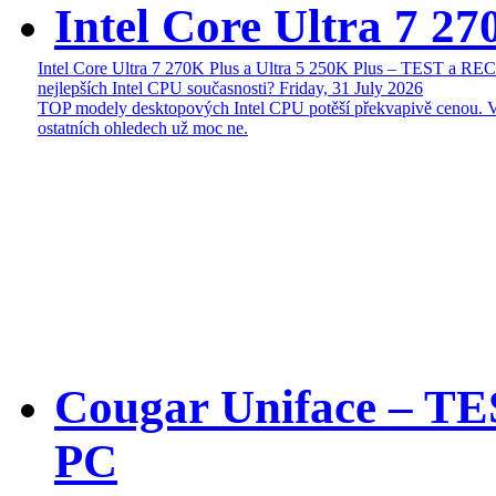
Intel Core Ultra 7 27
Intel Core Ultra 7 270K Plus a Ultra 5 250K Plus – TEST a R
nejlepších Intel CPU současnosti?
Friday, 31 July 2026
TOP modely desktopových Intel CPU potěší překvapivě cenou. 
ostatních ohledech už moc ne.
Cougar Uniface – T
PC