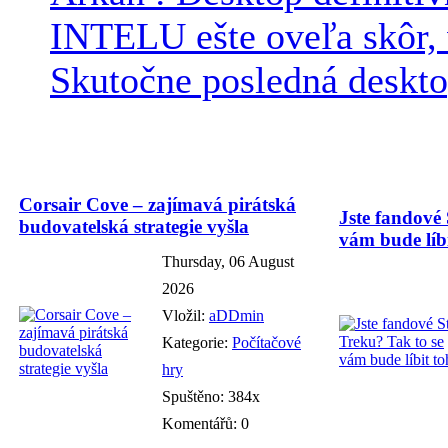
INTELU ešte oveľa skôr,
Skutočne posledná desktop
Corsair Cove – zajímavá pirátská
Jste fandové 
budovatelská strategie vyšla
vám bude líbi
Thursday, 06 August
2026
Vložil:
aDDmin
Kategorie:
Počítačové
hry
Spuštěno: 384x
Komentářů: 0