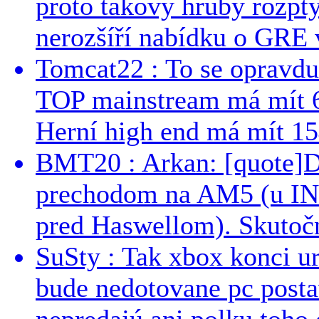
proto takový hrubý rozpt
nerozšíří nabídku o GRE v
Tomcat22 : To se opravdu
TOP mainstream má mít 
Herní high end má mít 15
BMT20 : Arkan: [quote]De
prechodom na AM5 (u INT
pred Haswellom). Skutočn
SuSty : Tak xbox konci ur
bude nedotovane pc post
nepredajú ani polku toho c