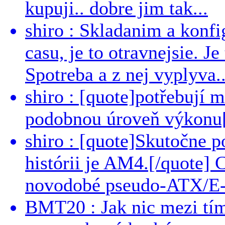
kupuji.. dobre jim tak...
shiro : Skladanim a konfi
casu, je to otravnejsie. Je
Spotreba a z nej vyplyva..
shiro : [quote]potřebují 
podobnou úroveň výkonu[/
shiro : [quote]Skutočne 
histórii je AM4.[/quote]
novodobé pseudo-ATX/E-
BMT20 : Jak nic mezi tí