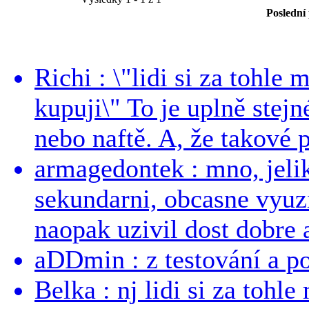
Poslední
Richi : \"lidi si za tohle
kupuji\" To je uplně stejn
nebo naftě. A, že takové p
armagedontek : mno, jeli
sekundarni, obcasne vyuzi
naopak uzivil dost dobre a
aDDmin : z testování a pou
Belka : nj lidi si za tohl