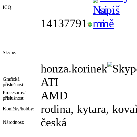
ICQ:
14137791
Skype:
honza.korinek
ATI
Grafická
přislušnost:
AMD
Procesorová
příslušnost:
rodina, kytara, kova
Koníčky/hobby:
česká
Národnost: