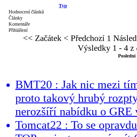
Typ
Hodnocení článků
Články
Komentáře
Přihlášení
<< Začátek
< Předchozí
1
Násled
Výsledky 1 - 4 z 
Poslední
BMT20 : Jak nic mezi tí
proto takový hrubý rozpt
nerozšíří nabídku o GRE v
Tomcat22 : To se opravdu