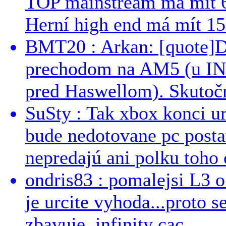
TOP mainstream má mít 
Herní high end má mít 15
BMT20 : Arkan: [quote]De
prechodom na AM5 (u INT
pred Haswellom). Skutočn
SuSty : Tak xbox konci ur
bude nedotovane pc post
nepredajú ani polku toho c
ondris83 : pomalejsi L3 o
je urcite vyhoda...proto 
zbavuje. infinity cac...