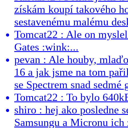
získám koupí takového h
sestavenému malému deskt
Tomcat22 : Ale on myslel 
Gates :wink:...
pevan : Ale houby, mlaď
16 a jak jsme na tom pařil
se Spectrem snad sedmé g
Tomcat22 : To bylo 640kB
shiro : hej ako posledne 
Samsungu a Micronu ich 