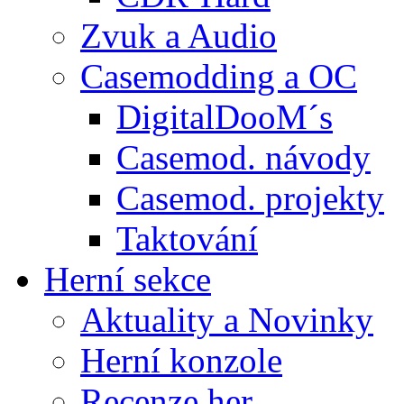
Zvuk a Audio
Casemodding a OC
DigitalDooM´s
Casemod. návody
Casemod. projekty
Taktování
Herní sekce
Aktuality a Novinky
Herní konzole
Recenze her