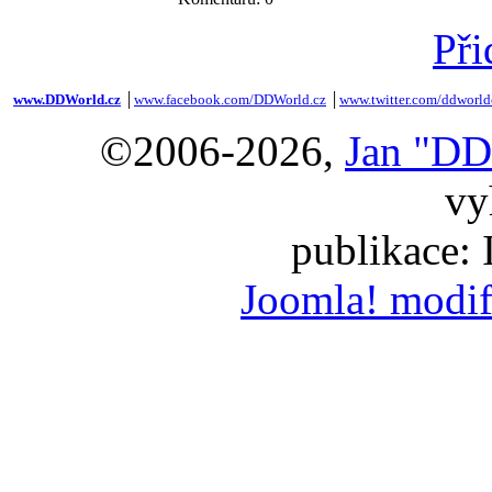
Při
www.DDWorld.cz
│
www.facebook.com/DDWorld.cz
│
www.twitter.com/ddworld
©2006-2026,
Jan "DD
vy
publikace:
Joomla! modif