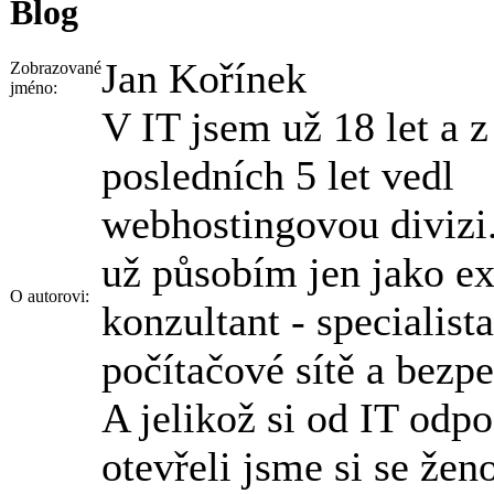
Blog
Jan Kořínek
Zobrazované
jméno:
V IT jsem už 18 let a 
posledních 5 let vedl
webhostingovou divizi.
už působím jen jako ex
O autorovi:
konzultant - specialist
počítačové sítě a bezpe
A jelikož si od IT odp
otevřeli jsme si se žen