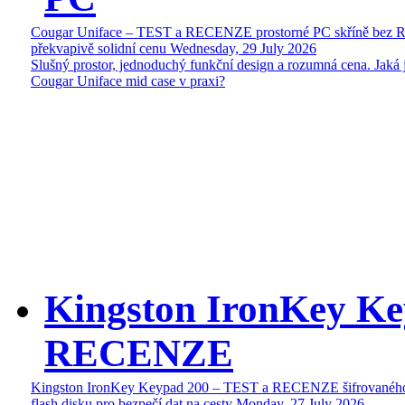
Cougar Uniface – TEST a RECENZE prostorné PC skříně bez 
překvapivě solidní cenu
Wednesday, 29 July 2026
Slušný prostor, jednoduchý funkční design a rozumná cena. Jaká 
Cougar Uniface mid case v praxi?
Kingston IronKey Ke
RECENZE
Kingston IronKey Keypad 200 – TEST a RECENZE šifrované
flash disku pro bezpečí dat na cesty
Monday, 27 July 2026