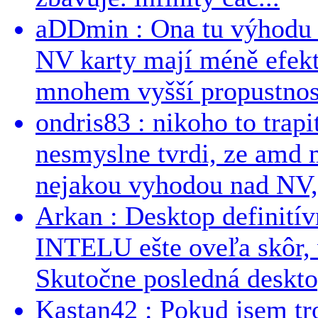
aDDmin : Ona tu výhodu a
NV karty mají méně efekt
mnohem vyšší propustnost
ondris83 : nikoho to trapi
nesmyslne tvrdi, ze amd m
nejakou vyhodou nad NV, 
Arkan : Desktop definit
INTELU ešte oveľa skôr,
Skutočne posledná desktop
Kastan42 : Pokud jsem tro