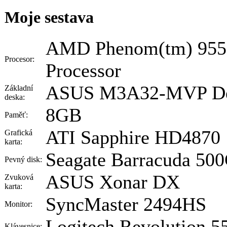
Moje sestava
AMD Phenom(tm) 955
Procesor:
Processor
ASUS M3A32-MVP D
Základní
deska:
8GB
Paměť:
ATI Sapphire HD4870
Grafická
karta:
Seagate Barracuda 50
Pevný disk:
ASUS Xonar DX
Zvuková
karta:
SyncMaster 2494HS
Monitor:
Logitech Revolution 5
Klávesnice: