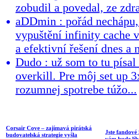
zobudil a povedal, ze zdra
aDDmin : pořád nechápu, 
vypuštění infinity cache v
a efektivní řešení dnes a n
Dudo : už som to tu písal 
overkill. Pre môj set up 
rozumnej spotrebe túžo...
Corsair Cove – zajímavá pirátská
Jste fandové 
budovatelská strategie vyšla
vám bude líbi