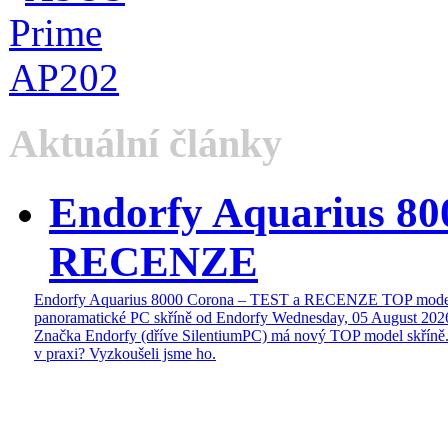
Aktuální články
Endorfy Aquarius 80
RECENZE
Endorfy Aquarius 8000 Corona – TEST a RECENZE TOP mode
panoramatické PC skříně od Endorfy
Wednesday, 05 August 202
Značka Endorfy (dříve SilentiumPC) má nový TOP model skříně.
v praxi? Vyzkoušeli jsme ho.