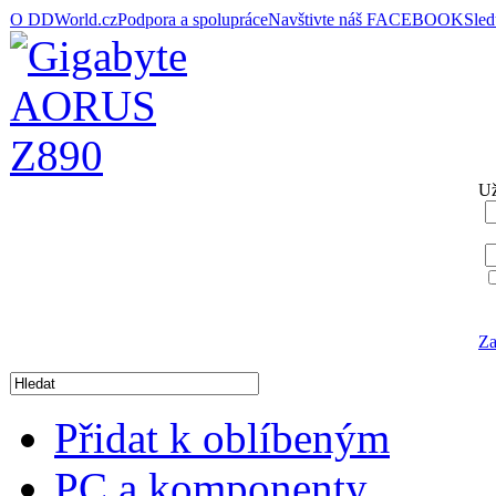
O DDWorld.cz
Podpora a spolupráce
Navštivte náš FACEBOOK
Sle
Už
Za
Přidat k oblíbeným
PC a komponenty