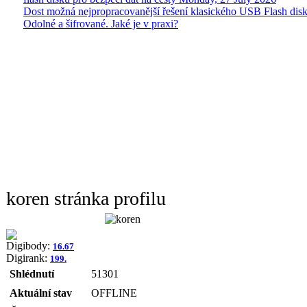
Dost možná nejpropracovanější řešení klasického USB Flash disk
Odolné a šifrované. Jaké je v praxi?
koren stránka profilu
Digibody:
16.67
Digirank:
199.
Shlédnutí
51301
Aktuální stav
OFFLINE