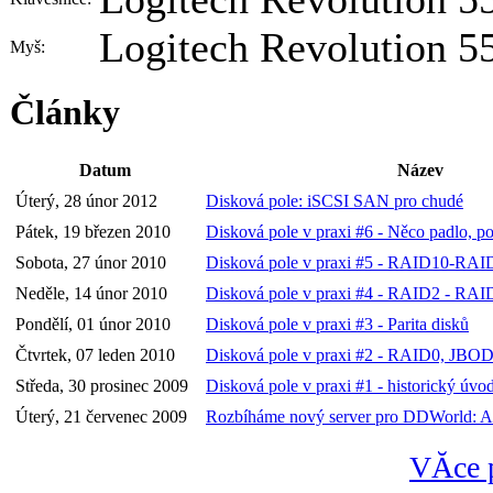
Logitech Revolution 5
Myš:
Články
Datum
Název
Úterý, 28 únor 2012
Disková pole: iSCSI SAN pro chudé
Pátek, 19 březen 2010
Disková pole v praxi #6 - Něco padlo, 
Sobota, 27 únor 2010
Disková pole v praxi #5 - RAID10-RAI
Neděle, 14 únor 2010
Disková pole v praxi #4 - RAID2 - RAI
Pondělí, 01 únor 2010
Disková pole v praxi #3 - Parita disků
Čtvrtek, 07 leden 2010
Disková pole v praxi #2 - RAID0, JBO
Středa, 30 prosinec 2009
Disková pole v praxi #1 - historický úv
Úterý, 21 červenec 2009
Rozbíháme nový server pro DDWorld: Ane
VĂ­ce 