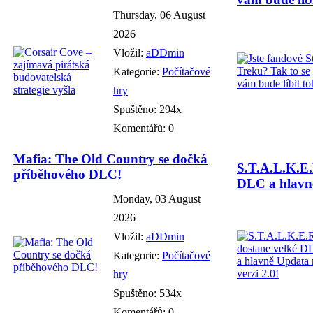
Thursday, 06 August
2026
Vložil:
aDDmin
Kategorie:
Počítačové
hry
Spuštěno: 294x
Komentářů: 0
Mafia: The Old Country se dočká
S.T.A.L.K.E.
příběhového DLC!
DLC a hlavně
Monday, 03 August
2026
Vložil:
aDDmin
Kategorie:
Počítačové
hry
Spuštěno: 534x
Komentářů: 0