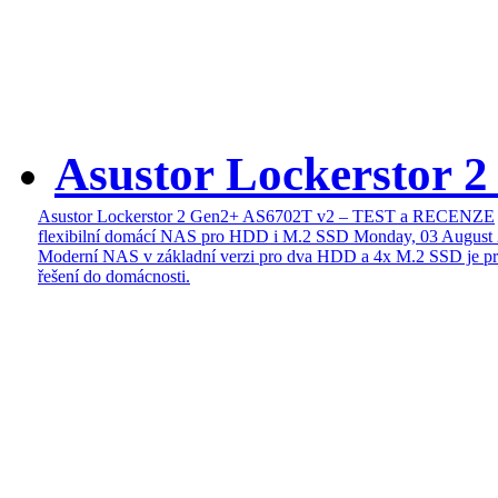
Asustor Lockerstor 
Asustor Lockerstor 2 Gen2+ AS6702T v2 – TEST a RECENZE
flexibilní domácí NAS pro HDD i M.2 SSD
Monday, 03 August
Moderní NAS v základní verzi pro dva HDD a 4x M.2 SSD je pr
řešení do domácnosti.