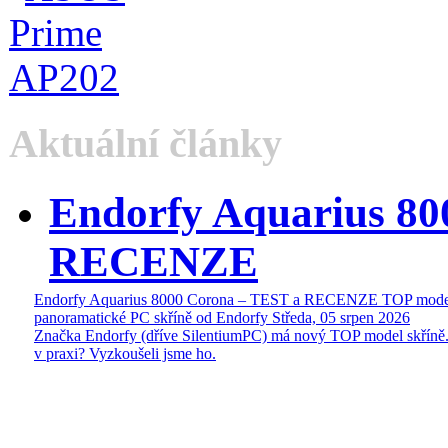
Aktuální články
Endorfy Aquarius 80
RECENZE
Endorfy Aquarius 8000 Corona – TEST a RECENZE TOP mode
panoramatické PC skříně od Endorfy
Středa, 05 srpen 2026
Značka Endorfy (dříve SilentiumPC) má nový TOP model skříně.
v praxi? Vyzkoušeli jsme ho.