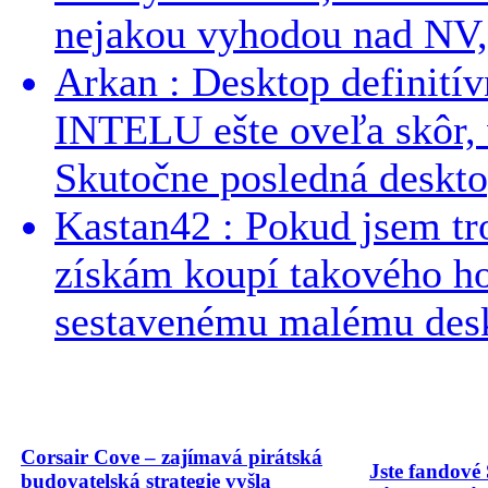
nejakou vyhodou nad NV, 
Arkan : Desktop definit
INTELU ešte oveľa skôr,
Skutočne posledná desktop
Kastan42 : Pokud jsem tro
získám koupí takového h
sestavenému malému deskt
Corsair Cove – zajímavá pirátská
Jste fandové 
budovatelská strategie vyšla