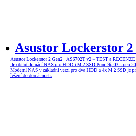
Asustor Lockerstor 
Asustor Lockerstor 2 Gen2+ AS6702T v2 – TEST a RECENZE
flexibilní domácí NAS pro HDD i M.2 SSD
Pondělí, 03 srpen 2
Moderní NAS v základní verzi pro dva HDD a 4x M.2 SSD je pr
řešení do domácnosti.