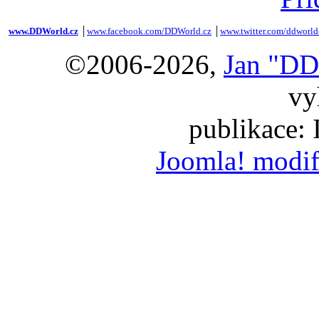
www.DDWorld.cz
│
www.facebook.com/DDWorld.cz
│
www.twitter.com/ddworld
©2006-2026,
Jan "DD
vy
publikace:
Joomla! modif