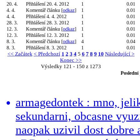
20. 4.
Přihlášení 20. 4. 2012
1
0.01
4. 4.
Komentář článku [
odkaz
]
1
0.01
4. 4.
Přihlášení 4. 4. 2012
1
0.01
28. 3.
Přihlášení 28. 3. 2012
1
0.01
12. 3.
Komentář článku [
odkaz
]
1
0.01
12. 3.
Přihlášení 12. 3. 2012
1
0.01
8. 3.
Komentář článku [
odkaz
]
4
0.04
8. 3.
Přihlášení 8. 3. 2012
1
0.01
<< Začátek
< Předchozí
1
2
3
4
5
6
7
8
9
10
Následující >
Konec >>
Výsledky 121 - 150 z 1273
Poslední
armagedontek : mno, jeli
sekundarni, obcasne vyuzi
naopak uzivil dost dobre a