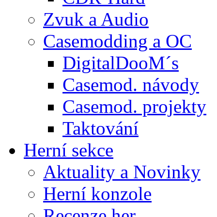
Zvuk a Audio
Casemodding a OC
DigitalDooM´s
Casemod. návody
Casemod. projekty
Taktování
Herní sekce
Aktuality a Novinky
Herní konzole
Recenze her