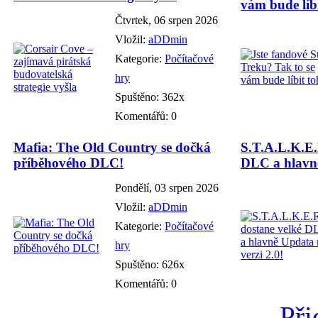
vám bude líbi
Čtvrtek, 06 srpen 2026
Vložil:
aDDmin
Kategorie:
Počítačové
hry
Spuštěno: 362x
Komentářů: 0
Mafia: The Old Country se dočká
S.T.A.L.K.E.
příběhového DLC!
DLC a hlavně
Pondělí, 03 srpen 2026
Vložil:
aDDmin
Kategorie:
Počítačové
hry
Spuštěno: 626x
Komentářů: 0
Při