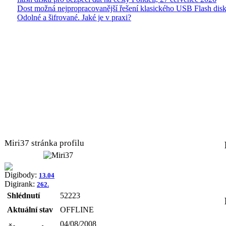
Dost možná nejpropracovanější řešení klasického USB Flash disk
Odolné a šifrované. Jaké je v praxi?
Miri37 stránka profilu
Digibody:
13.04
Digirank:
262.
Shlédnutí
52223
Aktuální stav
OFFLINE
04/08/2008