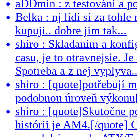
aDDmin : z testování a pou
Belka : nj lidi si za tohl
kupuji.. dobre jim tak...
shiro : Skladanim a konfi
casu, je to otravnejsie. Je
Spotreba a z nej vyplyva..
shiro : [quote]potřebují 
podobnou úroveň výkonu[/
shiro : [quote]Skutočne 
histórii je AM4.[/quote]