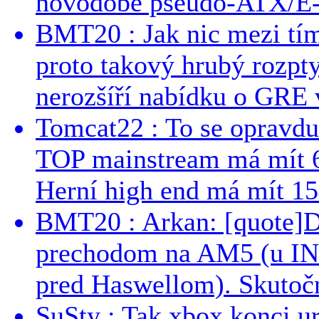
novodobé pseudo-ATX/E-
BMT20 : Jak nic mezi tí
proto takový hrubý rozpt
nerozšíří nabídku o GRE v
Tomcat22 : To se opravdu
TOP mainstream má mít 
Herní high end má mít 15
BMT20 : Arkan: [quote]De
prechodom na AM5 (u INT
pred Haswellom). Skutočn
SuSty : Tak xbox konci ur