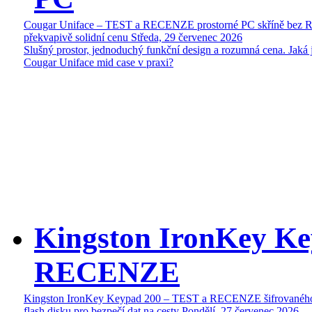
Cougar Uniface – TEST a RECENZE prostorné PC skříně bez 
překvapivě solidní cenu
Středa, 29 červenec 2026
Slušný prostor, jednoduchý funkční design a rozumná cena. Jaká 
Cougar Uniface mid case v praxi?
Kingston IronKey Ke
RECENZE
Kingston IronKey Keypad 200 – TEST a RECENZE šifrované
flash disku pro bezpečí dat na cesty
Pondělí, 27 červenec 2026