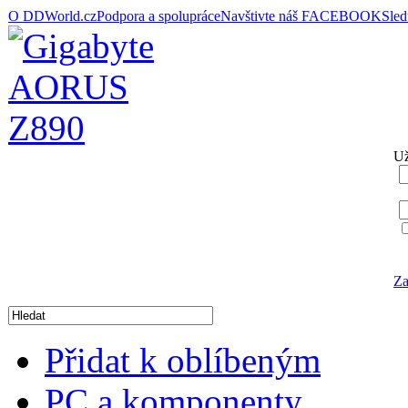
O DDWorld.cz
Podpora a spolupráce
Navštivte náš FACEBOOK
Sle
Už
Za
Přidat k oblíbeným
PC a komponenty