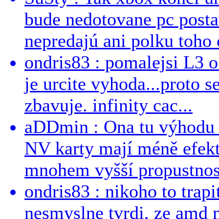
bude nedotovane pc post
nepredajú ani polku toho c
ondris83 : pomalejsi L3 o
je urcite vyhoda...proto 
zbavuje. infinity cac...
aDDmin : Ona tu výhodu a
NV karty mají méně efekt
mnohem vyšší propustnost
ondris83 : nikoho to trapi
nesmyslne tvrdi, ze amd m