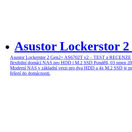
Asustor Lockerstor 
Asustor Lockerstor 2 Gen2+ AS6702T v2 – TEST a RECENZE
flexibilní domácí NAS pro HDD i M.2 SSD
Pondělí, 03 srpen 2
Moderní NAS v základní verzi pro dva HDD a 4x M.2 SSD je pr
řešení do domácnosti.