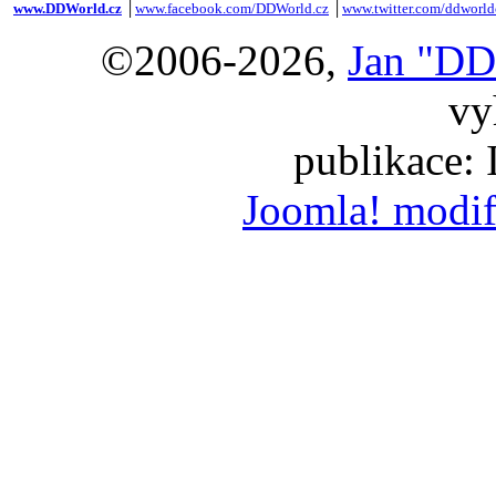
www.DDWorld.cz
│
www.facebook.com/DDWorld.cz
│
www.twitter.com/ddworld
©2006-2026,
Jan "DD
vy
publikace:
Joomla! modif