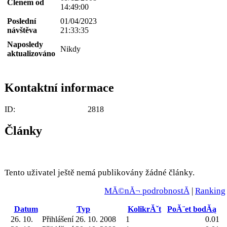
Členem od
14:49:00
Poslední
01/04/2023
návštěva
21:33:35
Naposledy
Nikdy
aktualizováno
Kontaktní informace
ID:
2818
Články
Tento uživatel ještě nemá publikovány žádné články.
MĂ©nĂ¬ podrobnostĂ­
|
Ranking
Datum
Typ
KolikrĂˇt
PoĂ¨et bodĂą
26. 10.
Přihlášení 26. 10. 2008
1
0.01