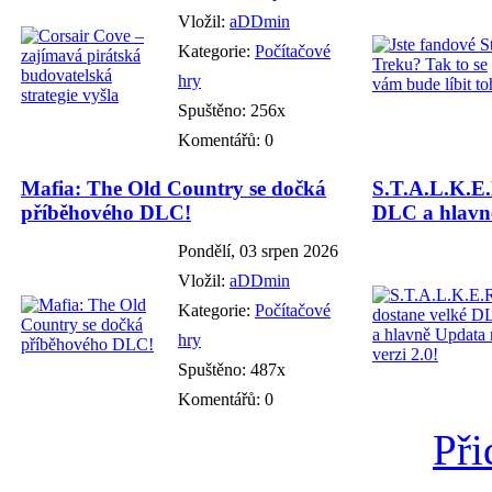
Vložil:
aDDmin
Kategorie:
Počítačové
hry
Spuštěno: 256x
Komentářů: 0
Mafia: The Old Country se dočká
S.T.A.L.K.E.
příběhového DLC!
DLC a hlavně
Pondělí, 03 srpen 2026
Vložil:
aDDmin
Kategorie:
Počítačové
hry
Spuštěno: 487x
Komentářů: 0
Při