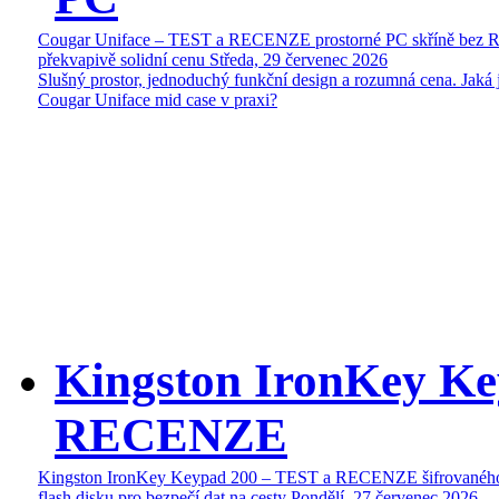
Cougar Uniface – TEST a RECENZE prostorné PC skříně bez 
překvapivě solidní cenu
Středa, 29 červenec 2026
Slušný prostor, jednoduchý funkční design a rozumná cena. Jaká 
Cougar Uniface mid case v praxi?
Kingston IronKey Ke
RECENZE
Kingston IronKey Keypad 200 – TEST a RECENZE šifrované
flash disku pro bezpečí dat na cesty
Pondělí, 27 červenec 2026