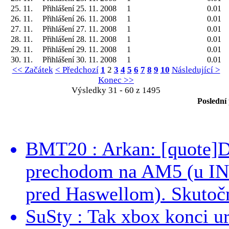
25. 11.
Přihlášení 25. 11. 2008
1
0.01
26. 11.
Přihlášení 26. 11. 2008
1
0.01
27. 11.
Přihlášení 27. 11. 2008
1
0.01
28. 11.
Přihlášení 28. 11. 2008
1
0.01
29. 11.
Přihlášení 29. 11. 2008
1
0.01
30. 11.
Přihlášení 30. 11. 2008
1
0.01
<< Začátek
< Předchozí
1
2
3
4
5
6
7
8
9
10
Následující >
Konec >>
Výsledky 31 - 60 z 1495
Poslední
BMT20 : Arkan: [quote]De
prechodom na AM5 (u INT
pred Haswellom). Skutočn
SuSty : Tak xbox konci ur