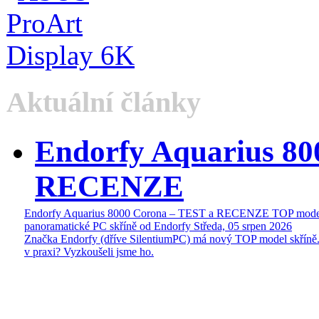
Aktuální články
Endorfy Aquarius 80
RECENZE
Endorfy Aquarius 8000 Corona – TEST a RECENZE TOP mode
panoramatické PC skříně od Endorfy
Středa, 05 srpen 2026
Značka Endorfy (dříve SilentiumPC) má nový TOP model skříně.
v praxi? Vyzkoušeli jsme ho.