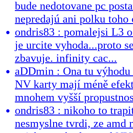
bude nedotovane pc post
nepredajú ani polku toho c
ondris83 : pomalejsi L3 o
je urcite vyhoda...proto 
zbavuje. infinity cac...
aDDmin : Ona tu výhodu a
NV karty mají méně efekt
mnohem vyšší propustnost
ondris83 : nikoho to trapi
nesmyslne tvrdi, ze amd m