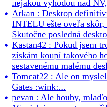
nejakou vyhodou nad NV, 
Arkan : Desktop definit
INTELU ešte oveľa skôr,
Skutočne posledná desktop
Kastan42 : Pokud jsem tro
získám koupí takového h
sestavenému malému deskt
Tomcat22 : Ale on myslel 
Gates :wink:...
pevan : Ale houby, mlaď