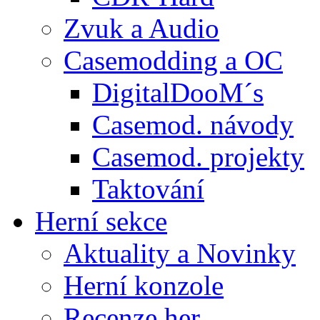
Zvuk a Audio
Casemodding a OC
DigitalDooM´s
Casemod. návody
Casemod. projekty
Taktování
Herní sekce
Aktuality a Novinky
Herní konzole
Recenze her