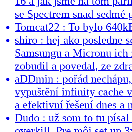
16 a jak jsme na tom pařil
se Spectrem snad sedmé g
Tomcat22 : To bylo 640kB
shiro : hej ako posledne 
Samsungu a Micronu ich 
zobudil a povedal, ze zdra
aDDmin : pořád nechápu, 
vypuštění infinity cache v
a efektivní řešení dnes a n
Dudo : už som to tu písal 
overkill. Pre môj set up 