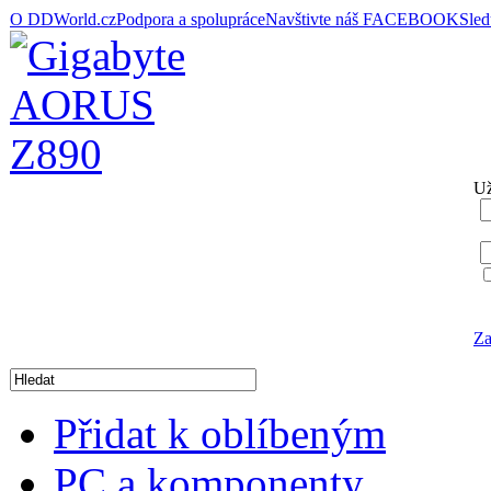
O DDWorld.cz
Podpora a spolupráce
Navštivte náš FACEBOOK
Sle
Už
Za
Přidat k oblíbeným
PC a komponenty