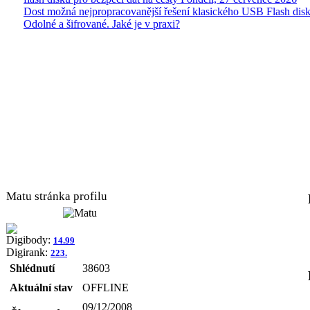
Dost možná nejpropracovanější řešení klasického USB Flash disk
Odolné a šifrované. Jaké je v praxi?
Matu stránka profilu
Digibody:
14.99
Digirank:
223.
Shlédnutí
38603
Aktuální stav
OFFLINE
09/12/2008