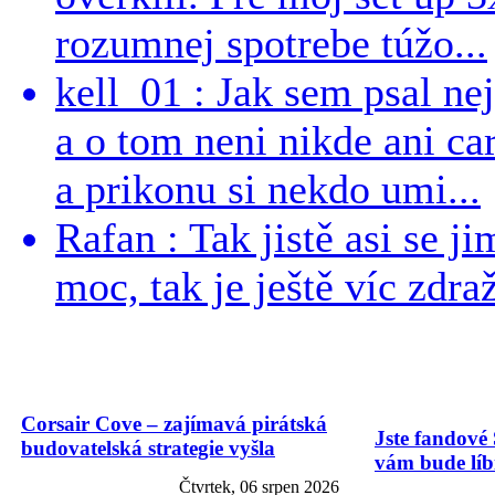
rozumnej spotrebe túžo...
kell_01 : Jak sem psal ne
a o tom neni nikde ani ca
a prikonu si nekdo umi...
Rafan : Tak jistě asi se j
moc, tak je ještě víc zdraž
Corsair Cove – zajímavá pirátská
Jste fandové 
budovatelská strategie vyšla
vám bude líbi
Čtvrtek, 06 srpen 2026