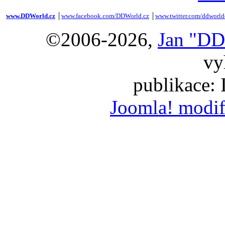
www.DDWorld.cz
│
www.facebook.com/DDWorld.cz
│
www.twitter.com/ddworld
©2006-2026,
Jan "DD
vy
publikace:
Joomla! modif