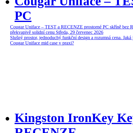
Cougar Uniface – T
PC
Cougar Uniface – TEST a RECENZE prostorné PC skříně bez 
překvapivě solidní cenu
Středa, 29 červenec 2026
Slušný prostor, jednoduchý funkční design a rozumná cena. Jaká 
Cougar Uniface mid case v praxi?
Kingston IronKey Ke
RECENZE