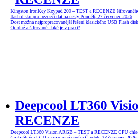
Kingston IronKey Keypad 200 – TEST a RECENZE šifrované
flash disku pro bezpečí dat na cesty
Pondělí, 27 červenec 2026
Dost možná nejpropracovanější řešení klasického USB Flash disk
Odolné a šifrované. Jaké je v praxi?
Deepcool LT360 Vis
RECENZE
Deepcool LT360 Vision ARGB – TEST a RECENZE CPU chlad
širokoúhlým LCD za rozumné peníze
Čtvrtek, 23 červenec 2026