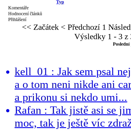
Typ
Komentáře
Hodnocení článků
Přihlášení
<< Začátek
< Předchozí
1
Násled
Výsledky 1 - 3 z 
Poslední
kell_01 : Jak sem psal ne
a o tom neni nikde ani ca
a prikonu si nekdo umi...
Rafan : Tak jistě asi se j
moc, tak je ještě víc zdraž