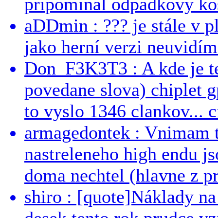
pripominal odpadkovy kos
aDDmin : ??? je stále v pl
jako herní verzi neuvidíme
Don_F3K3T3 : A kde je te
povedane slova) chiplet g
to vyslo 1346 clankov... ci
armagedontek : Vnimam to
nastreleneho high endu js
doma nechtel (hlavne z pr
shiro : [quote]Náklady n
desek tento rok prudce vzr