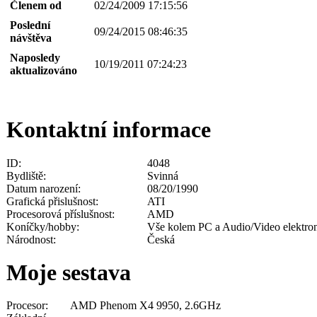
Členem od
02/24/2009 17:15:56
Poslední
09/24/2015 08:46:35
návštěva
Naposledy
10/19/2011 07:24:23
aktualizováno
Kontaktní informace
ID:
4048
Bydliště:
Svinná
Datum narození:
08/20/1990
Grafická přislušnost:
ATI
Procesorová příslušnost:
AMD
Koníčky/hobby:
Vše kolem PC a Audio/Video elektron
Národnost:
Česká
Moje sestava
Procesor:
AMD Phenom X4 9950, 2.6GHz