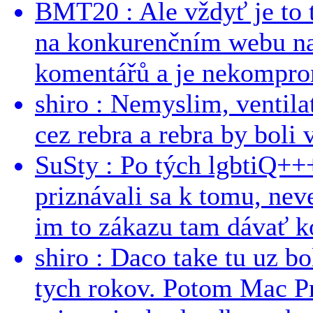
BMT20 : Ale vždyť je to 
na konkurenčním webu na 
komentářů a je nekomprom
shiro : Nemyslim, ventil
cez rebra a rebra by boli v
SuSty : Po tých lgbtiQ++
priznávali sa k tomu, nev
im to zákazu tam dávať ko
shiro : Daco take tu uz b
tych rokov. Potom Mac Pr