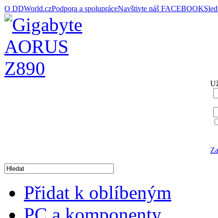
O DDWorld.cz
Podpora a spolupráce
Navštivte náš FACEBOOK
Sle
Už
Za
Přidat k oblíbeným
PC a komponenty