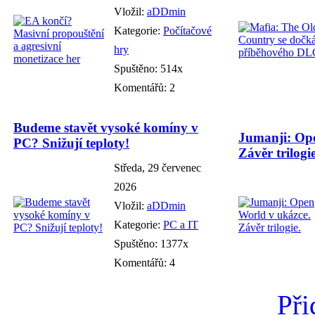
Vložil:
aDDmin
Kategorie:
Počítačové
hry
Spuštěno: 514x
Komentářů: 2
Budeme stavět vysoké komíny v
Jumanji: Ope
PC? Snižují teploty!
Závěr trilogie
Středa, 29 červenec
2026
Vložil:
aDDmin
Kategorie:
PC a IT
Spuštěno: 1377x
Komentářů: 4
Při