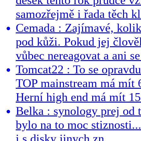
samozřejmě i řada těch kl
Cemada : Zajímavé, kolika
pod kůži. Pokud jej člově
vůbec nereagovat a ani se 
Tomcat22 : To se opravdu
TOP mainstream má mít 
Herní high end má mít 15
Belka : synology prej od t
bylo na to moc stiznosti..
i s disky jinych zn...