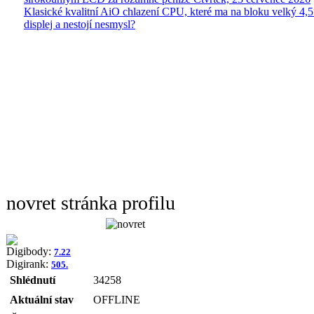
Klasické kvalitní AiO chlazení CPU, které ma na bloku velký 4
displej a nestojí nesmysl?
novret stránka profilu
Digibody:
7.22
Digirank:
505.
Shlédnutí
34258
Aktuální stav
OFFLINE