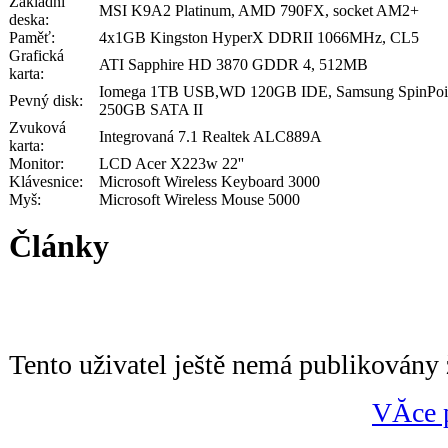
Základní
MSI K9A2 Platinum, AMD 790FX, socket AM2+
deska:
Paměť:
4x1GB Kingston HyperX DDRII 1066MHz, CL5
Grafická
ATI Sapphire HD 3870 GDDR 4, 512MB
karta:
Iomega 1TB USB,WD 120GB IDE, Samsung SpinPoi
Pevný disk:
250GB SATA II
Zvuková
Integrovaná 7.1 Realtek ALC889A
karta:
Monitor:
LCD Acer X223w 22''
Klávesnice:
Microsoft Wireless Keyboard 3000
Myš:
Microsoft Wireless Mouse 5000
Články
Tento uživatel ještě nemá publikovány 
VĂ­ce 