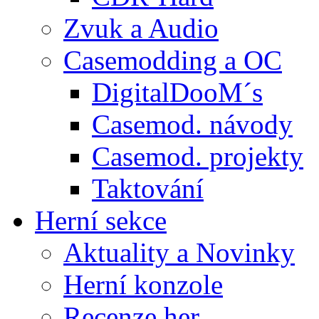
Zvuk a Audio
Casemodding a OC
DigitalDooM´s
Casemod. návody
Casemod. projekty
Taktování
Herní sekce
Aktuality a Novinky
Herní konzole
Recenze her