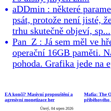
aDDmin : některé parame
psát, protože není jisté, ž
trhu skutečně objeví, sp...
Pan_Z : Já sem měl ve hře
operační 16GB paměti. N
pohoda. Grafika jede na e
EA končí? Masivní propouštění a
Mafia: The O
agresivní monetizace her
příběhového
Úterý, 04 srpen 2026