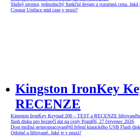
Slušný prostor, jednoduchý funkční design a rozumná cena. Jaká 
Cougar Uniface mid case v praxi?
Kingston IronKey Ke
RECENZE
Kingston IronKey Keypad 200 – TEST a RECENZE šifrované
flash disku pro bezpečí dat na cesty
Pondělí, 27 červenec 2026
Dost možná nejpropracovanější řešení klasického USB Flash disk
Odolné a šifrované. Jaké je v praxi?