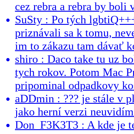
cez rebra a rebra by boli v
SuSty : Po tých lgbtiQ++
priznávali sa k tomu, nev
im to zákazu tam dávať ko
shiro : Daco take tu uz b
tych rokov. Potom Mac Pr
pripominal odpadkovy kos
aDDmin : ??? je stále v pl
jako herní verzi neuvidíme
Don_F3K3T3 : A kde je te