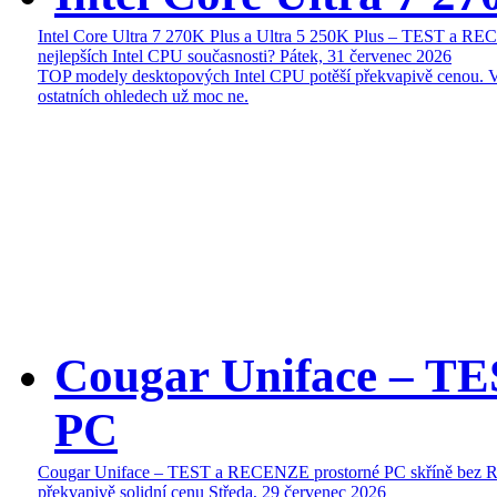
Intel Core Ultra 7 270K Plus a Ultra 5 250K Plus – TEST a R
nejlepších Intel CPU současnosti?
Pátek, 31 červenec 2026
TOP modely desktopových Intel CPU potěší překvapivě cenou. 
ostatních ohledech už moc ne.
Cougar Uniface – T
PC
Cougar Uniface – TEST a RECENZE prostorné PC skříně bez 
překvapivě solidní cenu
Středa, 29 červenec 2026