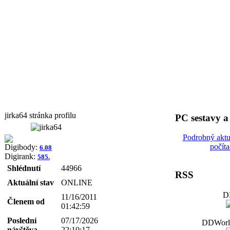
jirka64 stránka profilu
PC sestavy 
Podrobný aktu
počít
Digibody:
6.08
Digirank:
585.
Shlédnutí
44966
RSS
Aktuální stav
ONLINE
D
11/16/2011
Členem od
01:42:59
Poslední
07/17/2026
DDWorld
návštěva
22:10:17