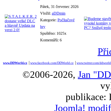
Pátek, 31 červenec 2026
Vložil:
aDDmin
Kategorie:
Počítačové
hry
Spuštěno: 1025x
Komentářů: 6
Při
www.DDWorld.cz
│
www.facebook.com/DDWorld.cz
│
www.twitter.com/ddworld
©2006-2026,
Jan "DD
vy
publikace:
Joomla! modif