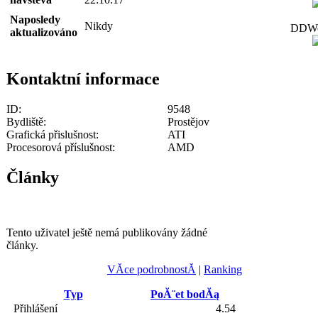
Naposledy
Nikdy
DDWor
aktualizováno
Kontaktní informace
ID:
9548
Bydliště:
Prostějov
Grafická přislušnost:
ATI
Procesorová příslušnost:
AMD
Články
Tento uživatel ještě nemá publikovány žádné
články.
VĂ­ce podrobnostĂ­
|
Ranking
Typ
PoĂ¨et bodĂą
Přihlášení
4.54