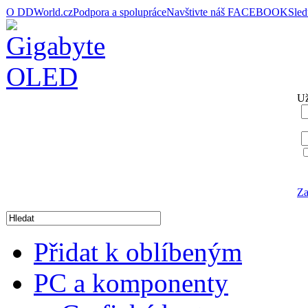
O DDWorld.cz
Podpora a spolupráce
Navštivte náš FACEBOOK
Sle
Už
Za
Přidat k oblíbeným
PC a komponenty