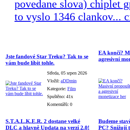
povedane slova) chiplet g
to vyslo 1346 clankov... ci
EA končí? Ma
Jste fandové Star Treku? Tak to se
agresivní mon
vám bude líbit tohle.
Středa, 05 srpen 2026
Vložil:
aDDmin
Kategorie:
Film
Spuštěno: 41x
Komentářů: 0
S.T.A.L.K.E.R. 2 dostane velké
Budeme stavě
DLC a hlavně Updata na verzi 2.0!
PC? Snižují t