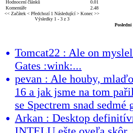
Hodnocení článků
0.01
Komentáře
2.48
<< Začátek
< Předchozí
1
Následující >
Konec >>
Výsledky 1 - 3 z 3
Poslední
Tomcat22 : Ale on myslel 
Gates :wink:...
pevan : Ale houby, mlaď
16 a jak jsme na tom pařil
se Spectrem snad sedmé g
Arkan : Desktop definit
INTELU ešte oveľa skôr,