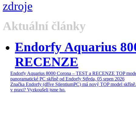
Aktuální články
Endorfy Aquarius 80
RECENZE
Endorfy Aquarius 8000 Corona – TEST a RECENZE TOP mode
panoramatické PC skříně od Endorfy
Středa, 05 srpen 2026
Značka Endorfy (dříve SilentiumPC) má nový TOP model skříně.
v praxi? Vyzkoušeli jsme ho.