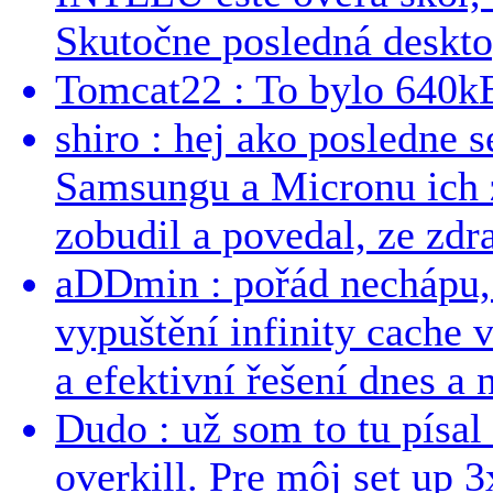
Skutočne posledná desktop
Tomcat22 : To bylo 640kB
shiro : hej ako posledne 
Samsungu a Micronu ich 
zobudil a povedal, ze zdra
aDDmin : pořád nechápu, 
vypuštění infinity cache v
a efektivní řešení dnes a n
Dudo : už som to tu písal 
overkill. Pre môj set up 