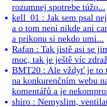
rozumnej spotrebe túžo...
kell_01 : Jak sem psal ne
a o tom neni nikde ani ca
a prikonu si nekdo umi...
Rafan : Tak jistě asi se j
moc, tak je ještě víc zdraž
BMT20 : Ale vždyť je to 
na konkurenčním webu na 
komentářů a je nekomprom
shiro : Nemyslim, ventil