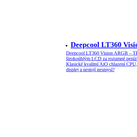
Deepcool LT360 Vi
Deepcool LT360 Vision ARGB – T
širokoúhlým LCD za rozumné peníz
Klasické kvalitní AiO chlazení CPU
displej a nestojí nesmysl?