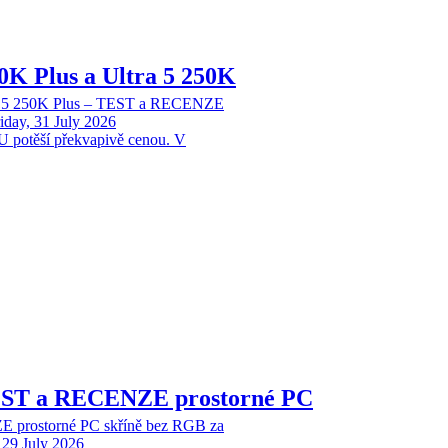
70K Plus a Ultra 5 250K
tra 5 250K Plus – TEST a RECENZE
iday, 31 July 2026
 potěší překvapivě cenou. V
EST a RECENZE prostorné PC
 prostorné PC skříně bez RGB za
29 July 2026