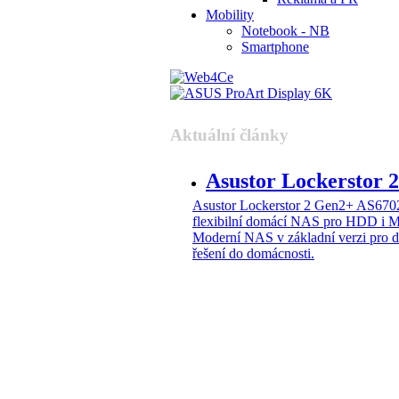
Mobility
Notebook - NB
Smartphone
Aktuální články
Asustor Lockerstor
Asustor Lockerstor 2 Gen2+ AS6
flexibilní domácí NAS pro HDD i 
Moderní NAS v základní verzi pro 
řešení do domácnosti.