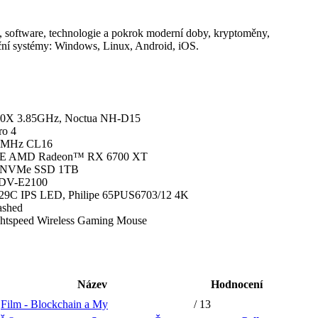
 software, technologie a pokrok moderní doby, kryptoměny,
ční systémy: Windows, Linux, Android, iOS.
0X 3.85GHz, Noctua NH-D15
o 4
0MHz CL16
E AMD Radeon™ RX 6700 XT
 NVMe SSD 1TB
 BDV-E2100
e 229C IPS LED, Philipe 65PUS6703/12 4K
ashed
htspeed Wireless Gaming Mouse
Název
Hodnocení
Film - Blockchain a My
/ 13