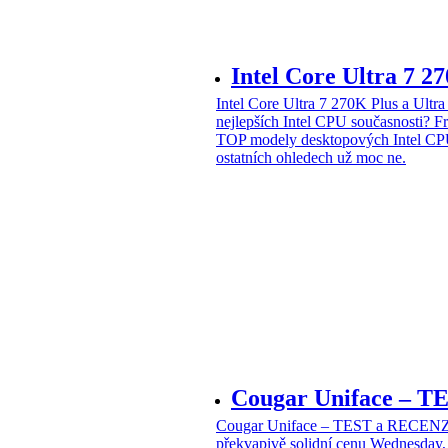
Intel Core Ultra 7 2
Intel Core Ultra 7 270K Plus a Ul
nejlepších Intel CPU současnosti?
Fr
TOP modely desktopových Intel CPU
ostatních ohledech už moc ne.
Cougar Uniface – T
Cougar Uniface – TEST a RECENZE
překvapivě solidní cenu
Wednesday, 