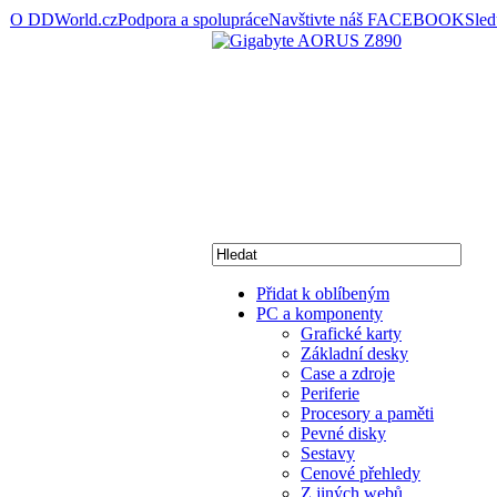
O DDWorld.cz
Podpora a spolupráce
Navštivte náš FACEBOOK
Sle
Přidat k oblíbeným
PC a komponenty
Grafické karty
Základní desky
Case a zdroje
Periferie
Procesory a paměti
Pevné disky
Sestavy
Cenové přehledy
Z jiných webů