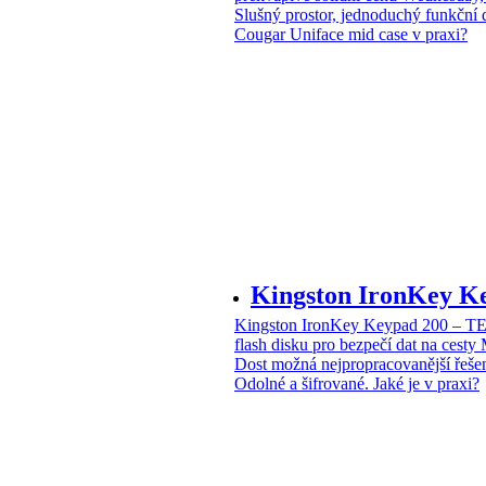
Slušný prostor, jednoduchý funkční 
Cougar Uniface mid case v praxi?
Kingston IronKey 
Kingston IronKey Keypad 200 – 
flash disku pro bezpečí dat na cesty
Dost možná nejpropracovanější řeše
Odolné a šifrované. Jaké je v praxi?