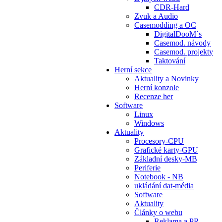
CDR-Hard
Zvuk a Audio
Casemodding a OC
DigitalDooM´s
Casemod. návody
Casemod. projekty
Taktování
Herní sekce
Aktuality a Novinky
Herní konzole
Recenze her
Software
Linux
Windows
Aktuality
Procesory-CPU
Grafické karty-GPU
Základní desky-MB
Periferie
Notebook - NB
ukládání dat-média
Software
Aktuality
Články o webu
Reklama a PR