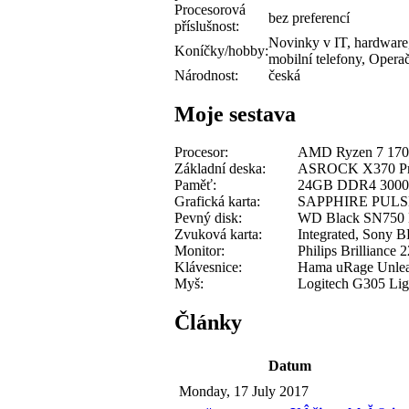
Procesorová
bez preferencí
příslušnost:
Novinky v IT, hardware,
Koníčky/hobby:
mobilní telefony, Opera
Národnost:
česká
Moje sestava
Procesor:
AMD Ryzen 7 170
Základní deska:
ASROCK X370 Pr
Paměť:
24GB DDR4 300
Grafická karta:
SAPPHIRE PULS
Pevný disk:
WD Black SN750
Zvuková karta:
Integrated, Sony
Monitor:
Philips Brillianc
Klávesnice:
Hama uRage Unle
Myš:
Logitech G305 Lig
Články
Datum
Monday, 17 July 2017