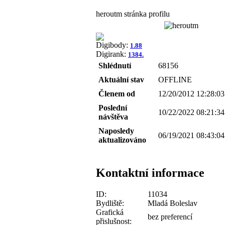
heroutm stránka profilu
Digibody:
1.88
Digirank:
1384.
Shlédnutí
68156
Aktuální stav
OFFLINE
Členem od
12/20/2012 12:28:03
Poslední
10/22/2022 08:21:34
návštěva
Naposledy
06/19/2021 08:43:04
aktualizováno
Kontaktní informace
ID:
11034
Bydliště:
Mladá Boleslav
Grafická
bez preferencí
přislušnost: