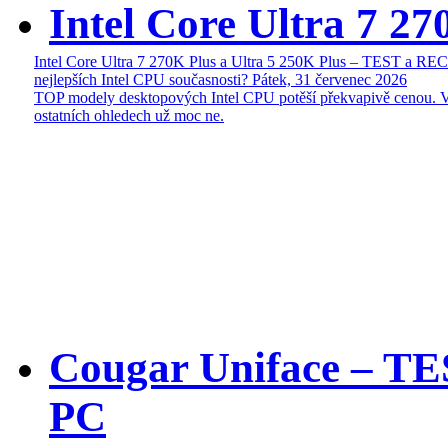
Intel Core Ultra 7 27
Intel Core Ultra 7 270K Plus a Ultra 5 250K Plus – TEST a R
nejlepších Intel CPU současnosti?
Pátek, 31 červenec 2026
TOP modely desktopových Intel CPU potěší překvapivě cenou. 
ostatních ohledech už moc ne.
Cougar Uniface – T
PC