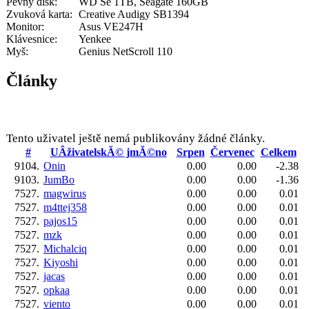
Pevný disk:
WD Se 1TB, Seagate 160GB
Zvuková karta:
Creative Audigy SB1394
Monitor:
Asus VE247H
Klávesnice:
Yenkee
Myš:
Genius NetScroll 110
Články
Tento uživatel ještě nemá publikovány žádné články.
#
UÂživatelskĂ© jmĂ©no
Srpen
Červenec
Celkem
9104.
Onin
0.00
0.00
-2.38
9103.
JumBo
0.00
0.00
-1.36
7527.
magwirus
0.00
0.00
0.01
7527.
m4ttej358
0.00
0.00
0.01
7527.
pajos15
0.00
0.00
0.01
7527.
mzk
0.00
0.00
0.01
7527.
Michalciq
0.00
0.00
0.01
7527.
Kiyoshi
0.00
0.00
0.01
7527.
jacas
0.00
0.00
0.01
7527.
opkaa
0.00
0.00
0.01
7527.
viento
0.00
0.00
0.01