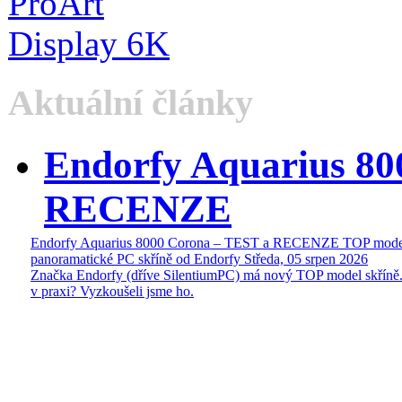
Aktuální články
Endorfy Aquarius 80
RECENZE
Endorfy Aquarius 8000 Corona – TEST a RECENZE TOP mode
panoramatické PC skříně od Endorfy
Středa, 05 srpen 2026
Značka Endorfy (dříve SilentiumPC) má nový TOP model skříně.
v praxi? Vyzkoušeli jsme ho.