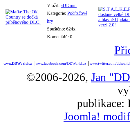
Vložil:
aDDmin
Kategorie:
Počítačové
hry
Spuštěno: 624x
Komentářů: 0
Při
www.DDWorld.cz
│
www.facebook.com/DDWorld.cz
│
www.twitter.com/ddworld
©2006-2026,
Jan "DD
vy
publikace:
Joomla! modif