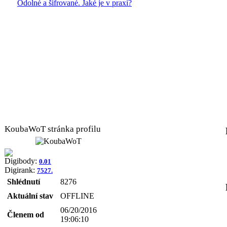
Odolné a šifrované. Jaké je v praxi?
KoubaWoT stránka profilu
Digibody:
0.01
Digirank:
7527.
Shlédnutí
8276
Aktuální stav
OFFLINE
06/20/2016
Členem od
19:06:10