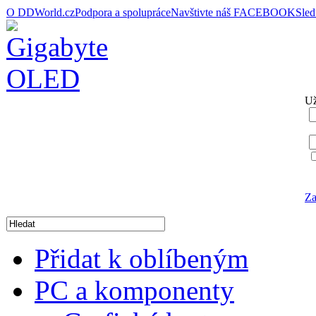
O DDWorld.cz
Podpora a spolupráce
Navštivte náš FACEBOOK
Sle
Už
Za
Přidat k oblíbeným
PC a komponenty