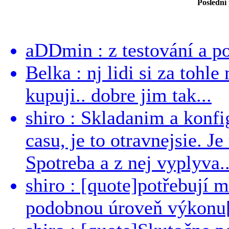
Poslední
aDDmin : z testování a pou
Belka : nj lidi si za tohl
kupuji.. dobre jim tak...
shiro : Skladanim a konfi
casu, je to otravnejsie. Je
Spotreba a z nej vyplyva..
shiro : [quote]potřebují 
podobnou úroveň výkonu[/