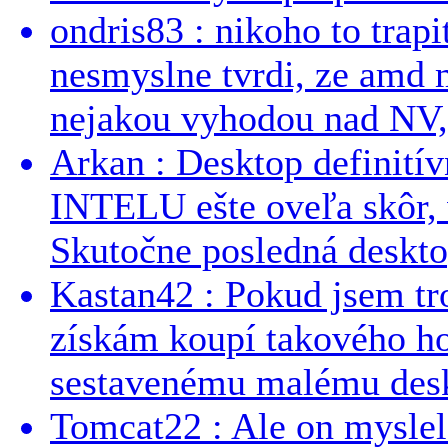
ondris83 : nikoho to trapi
nesmyslne tvrdi, ze amd m
nejakou vyhodou nad NV, 
Arkan : Desktop definit
INTELU ešte oveľa skôr,
Skutočne posledná desktop
Kastan42 : Pokud jsem tro
získám koupí takového h
sestavenému malému deskt
Tomcat22 : Ale on myslel 