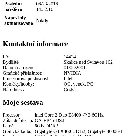
Poslední
06/23/2016
návštěva
14:32:16
Naposledy
Nikdy
aktualizováno
Kontaktní informace
ID:
14454
Bydliště:
Skalice nad Svitavou 162
Datum narození:
01/05/2001
Grafická přislušnost:
NVIDIA
Procesorová příslušnost:
Intel
Koníčky/hobby:
OC, venek, PC
Národnost:
Česká
Moje sestava
Procesor:
Intel Core 2 Duo E8400 @ 3,6GHz
Základní deska:
GA-EP45-DS3
Paměť:
6GB DDR2
Grafická karta:
Gigabyte GTX460 UDB2, Gigabyte 8600GT