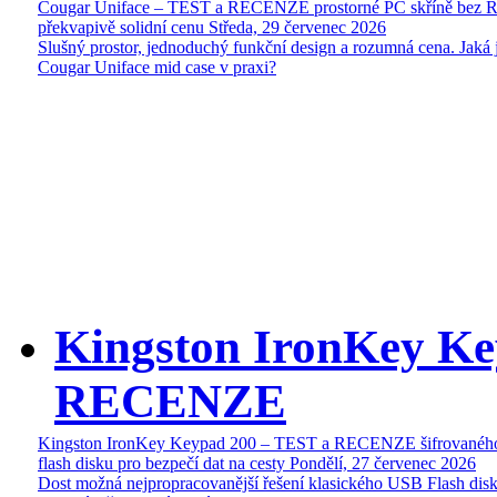
Cougar Uniface – TEST a RECENZE prostorné PC skříně bez 
překvapivě solidní cenu
Středa, 29 červenec 2026
Slušný prostor, jednoduchý funkční design a rozumná cena. Jaká 
Cougar Uniface mid case v praxi?
Kingston IronKey Ke
RECENZE
Kingston IronKey Keypad 200 – TEST a RECENZE šifrované
flash disku pro bezpečí dat na cesty
Pondělí, 27 červenec 2026
Dost možná nejpropracovanější řešení klasického USB Flash disk