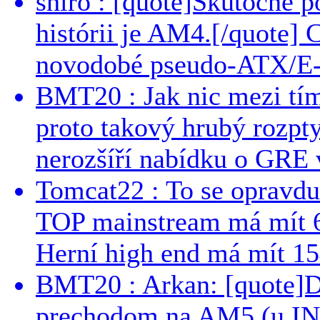
shiro : [quote]Skutočne 
histórii je AM4.[/quote]
novodobé pseudo-ATX/E-
BMT20 : Jak nic mezi tí
proto takový hrubý rozpt
nerozšíří nabídku o GRE v
Tomcat22 : To se opravdu
TOP mainstream má mít 
Herní high end má mít 15
BMT20 : Arkan: [quote]De
prechodom na AM5 (u INT