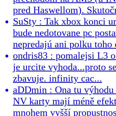
pred Haswellom). Skutočn
SuSty : Tak xbox konci ur
bude nedotovane pc post
nepredajú ani polku toho c
ondris83 : pomalejsi L3 o
je urcite vyhoda...proto 
zbavuje. infinity cac...
aDDmin : Ona tu výhodu a
NV karty mají méně efekt
mnohem vyšší propustnost