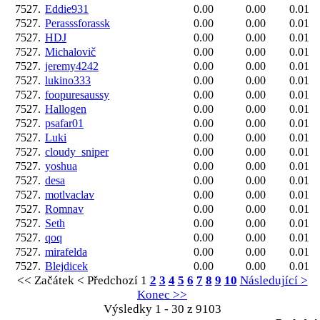
7527.
Eddie931
0.00
0.00
0.01
7527.
Perasssforassk
0.00
0.00
0.01
7527.
HDJ
0.00
0.00
0.01
7527.
Michalovič
0.00
0.00
0.01
7527.
jeremy4242
0.00
0.00
0.01
7527.
lukino333
0.00
0.00
0.01
7527.
foopuresaussy
0.00
0.00
0.01
7527.
Hallogen
0.00
0.00
0.01
7527.
psafar01
0.00
0.00
0.01
7527.
Luki
0.00
0.00
0.01
7527.
cloudy_sniper
0.00
0.00
0.01
7527.
yoshua
0.00
0.00
0.01
7527.
desa
0.00
0.00
0.01
7527.
motlvaclav
0.00
0.00
0.01
7527.
Romnav
0.00
0.00
0.01
7527.
Seth
0.00
0.00
0.01
7527.
qoq
0.00
0.00
0.01
7527.
mirafelda
0.00
0.00
0.01
7527.
Blejdicek
0.00
0.00
0.01
<< Začátek
< Předchozí
1
2
3
4
5
6
7
8
9
10
Následující >
Konec >>
Výsledky 1 - 30 z 9103