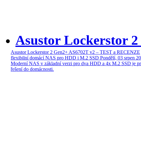
Asustor Lockerstor 
Asustor Lockerstor 2 Gen2+ AS6702T v2 – TEST a RECENZE
flexibilní domácí NAS pro HDD i M.2 SSD
Pondělí, 03 srpen 2
Moderní NAS v základní verzi pro dva HDD a 4x M.2 SSD je pr
řešení do domácnosti.