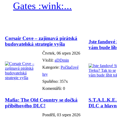
Gates :wink:...
Corsair Cove – zajímavá pirátská
Jste fandové 
budovatelská strategie vyšla
vám bude líbi
Čtvrtek, 06 srpen 2026
Vložil:
aDDmin
Kategorie:
Počítačové
hry
Spuštěno: 357x
Komentářů: 0
Mafia: The Old Country se dočká
S.T.A.L.K.E.
příběhového DLC!
DLC a hlavně
Pondělí, 03 srpen 2026