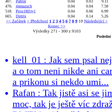
407.
Patron
0.04
0.03
9.11
476.
jmmazuch
0.04
0.04
7.58
518.
Prox1M1ty1
0.04
0.06
6.99
665.
Dirtrix
0.04
0.14
5.26
<< Začátek
< Předchozí
1
2
3
4
5
6
7
8
9
10
Následující >
Konec >>
Výsledky 271 - 300 z 9103
Poslední
kell_01 : Jak sem psal ne
a o tom neni nikde ani ca
a prikonu si nekdo umi...
Rafan : Tak jistě asi se j
moc, tak je ještě víc zdraž