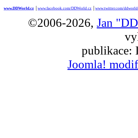
www.DDWorld.cz
│
www.facebook.com/DDWorld.cz
│
www.twitter.com/ddworld
©2006-2026,
Jan "DD
vy
publikace:
Joomla! modif