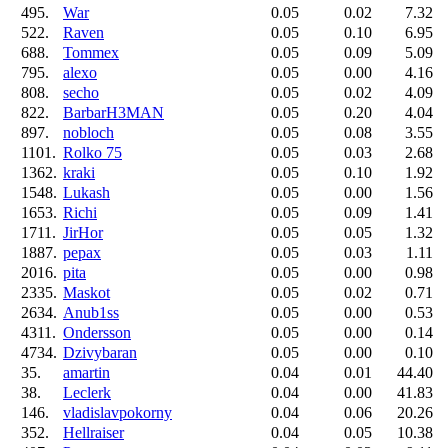
495.
War
0.05
0.02
7.32
522.
Raven
0.05
0.10
6.95
688.
Tommex
0.05
0.09
5.09
795.
alexo
0.05
0.00
4.16
808.
secho
0.05
0.02
4.09
822.
BarbarH3MAN
0.05
0.20
4.04
897.
nobloch
0.05
0.08
3.55
1101.
Rolko 75
0.05
0.03
2.68
1362.
kraki
0.05
0.10
1.92
1548.
Lukash
0.05
0.00
1.56
1653.
Richi
0.05
0.09
1.41
1711.
JirHor
0.05
0.05
1.32
1887.
pepax
0.05
0.03
1.11
2016.
pita
0.05
0.00
0.98
2335.
Maskot
0.05
0.02
0.71
2634.
Anub1ss
0.05
0.00
0.53
4311.
Ondersson
0.05
0.00
0.14
4734.
Dzivybaran
0.05
0.00
0.10
35.
amartin
0.04
0.01
44.40
38.
Leclerk
0.04
0.00
41.83
146.
vladislavpokorny
0.04
0.06
20.26
352.
Hellraiser
0.04
0.05
10.38