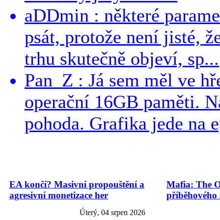
aDDmin : některé parame
psát, protože není jisté, ž
trhu skutečně objeví, sp...
Pan_Z : Já sem měl ve hře
operační 16GB paměti. N
pohoda. Grafika jede na e
EA končí? Masivní propouštění a
Mafia: The O
agresivní monetizace her
příběhového
Úterý, 04 srpen 2026