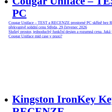
Cougar Uniface – T
PC
Cougar Uniface – TEST a RECENZE prostorné PC skříně bez 
překvapivě solidní cenu
Středa, 29 červenec 2026
Slušný prostor, jednoduchý funkční design a rozumná cena. Jaká 
Cougar Uniface mid case v praxi?
Kingston IronKey Ke
RECENZE