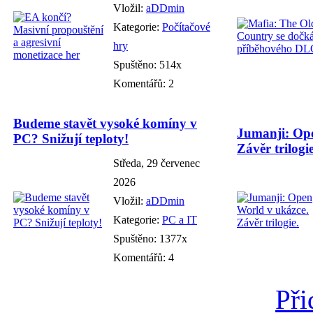
Vložil:
aDDmin
Kategorie:
Počítačové
hry
Spuštěno: 514x
Komentářů: 2
Budeme stavět vysoké komíny v
Jumanji: Ope
PC? Snižují teploty!
Závěr trilogie
Středa, 29 červenec
2026
Vložil:
aDDmin
Kategorie:
PC a IT
Spuštěno: 1377x
Komentářů: 4
Při