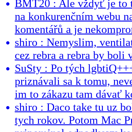
BMT20 : Ale vždyť je to 
na konkurenčním webu na 
komentářů a je nekomprom
shiro : Nemyslim, ventil
cez rebra a rebra by boli v
SuSty : Po tých lgbtiQ++
priznávali sa k tomu, nev
im to zákazu tam dávať ko
shiro : Daco take tu uz b
tych rokov. Potom Mac Pr