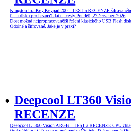
Kingston IronKey Keypad 200 – TEST a RECENZE šifrované
flash disku pro bezpečí dat na cesty
Pondělí, 27 červenec 2026
Dost možná nejpropracovanější řešení klasického USB Flash disk
Odolné a šifrované. Jaké je v praxi?
Deepcool LT360 Vis
RECENZE
Deepcool LT360 Vision ARGB – TEST a RECENZE CPU chlad
širokoúhlým LCD za rozumné peníze
Čtvrtek, 23 červenec 2026