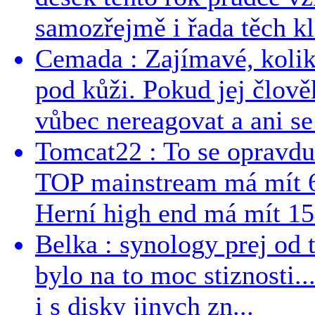
samozřejmě i řada těch kl
Cemada : Zajímavé, kolika
pod kůži. Pokud jej člově
vůbec nereagovat a ani se 
Tomcat22 : To se opravdu
TOP mainstream má mít 
Herní high end má mít 15
Belka : synology prej od t
bylo na to moc stiznosti..
i s disky jinych zn...