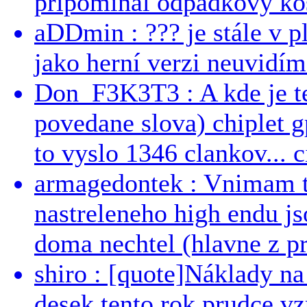
pripominal odpadkovy kos
aDDmin : ??? je stále v pl
jako herní verzi neuvidíme
Don_F3K3T3 : A kde je te
povedane slova) chiplet g
to vyslo 1346 clankov... ci
armagedontek : Vnimam to
nastreleneho high endu js
doma nechtel (hlavne z pr
shiro : [quote]Náklady n
desek tento rok prudce vzr