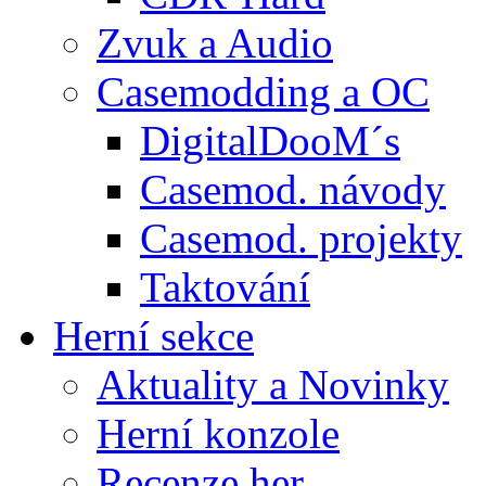
Zvuk a Audio
Casemodding a OC
DigitalDooM´s
Casemod. návody
Casemod. projekty
Taktování
Herní sekce
Aktuality a Novinky
Herní konzole
Recenze her