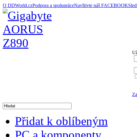
O DDWorld.cz
Podpora a spolupráce
Navštivte náš FACEBOOK
Sle
Už
Za
Přidat k oblíbeným
PC a komponenty