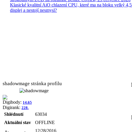
Klasické kvalitní AiO chlazení CPU, které ma na bloku velký 4
displej a nestojí nesmysl?
shadowmage stránka profilu
Digibody:
14.65
Digirank:
228.
Shlédnutí
63034
Aktuální stav
OFFLINE
12/28/2016