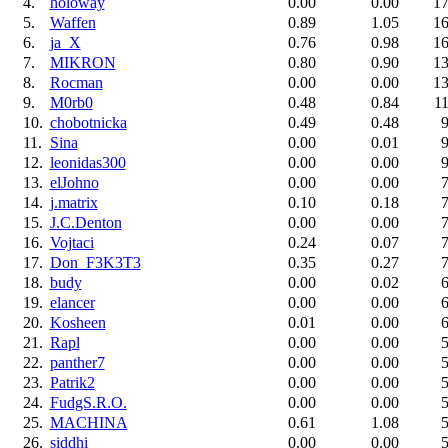
4.
holoway
0.00
0.00
17
5.
Waffen
0.89
1.05
16
6.
ja_X
0.76
0.98
16
7.
MIKRON
0.80
0.90
13
8.
Rocman
0.00
0.00
13
9.
M0rb0
0.48
0.84
11
10.
chobotnicka
0.49
0.48
9
11.
Sina
0.00
0.01
9
12.
leonidas300
0.00
0.00
9
13.
elJohno
0.00
0.00
7
14.
j.matrix
0.10
0.18
7
15.
J.C.Denton
0.00
0.00
7
16.
Vojtaci
0.24
0.07
7
17.
Don_F3K3T3
0.35
0.27
7
18.
budy
0.00
0.02
6
19.
elancer
0.00
0.00
6
20.
Kosheen
0.01
0.00
6
21.
Rapl
0.00
0.00
5
22.
panther7
0.00
0.00
5
23.
Patrik2
0.00
0.00
5
24.
FudgS.R.O.
0.00
0.00
5
25.
MACHINA
0.61
1.08
5
26.
siddhi
0.00
0.00
5