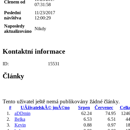
Členem od
07:31:58
Poslední
11/23/2017
návštěva
12:00:29
Naposledy
Nikdy
aktualizováno
Kontaktní informace
ID:
15531
Články
Tento uživatel ještě nemá publikovány žádné články.
#
UÂživatelskĂ© jmĂ©no
Srpen
Červenec
Celk
1.
aDDmin
62.24
74.95
1246
2.
Belka
6.53
6.51
44
3.
Kevin
0.88
0.97
18