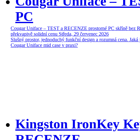
Cougar Uniface – T
PC
Cougar Uniface – TEST a RECENZE prostorné PC skříně bez 
překvapivě solidní cenu
Středa, 29 červenec 2026
Slušný prostor, jednoduchý funkční design a rozumná cena. Jaká 
Cougar Uniface mid case v praxi?
Kingston IronKey Ke
RECENZE