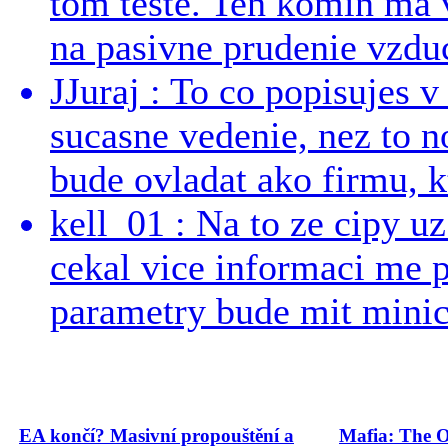
tom teste. Ten komin ma 
na pasivne prudenie vzduc
JJuraj : To co popisujes v
sucasne vedenie, nez to 
bude ovladat ako firmu, kt
kell_01 : Na to ze cipy u
cekal vice informaci me 
parametry bude mit minici
EA končí? Masivní propouštění a
Mafia: The O