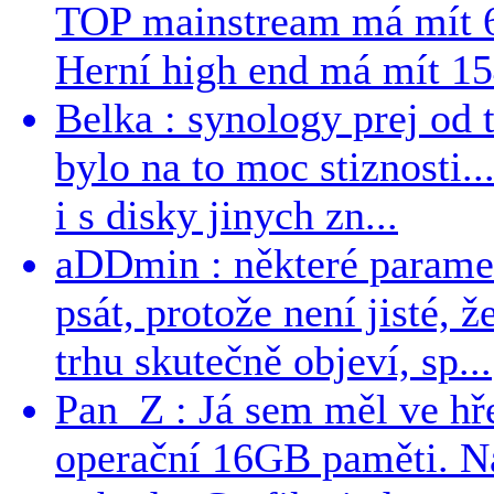
TOP mainstream má mít 
Herní high end má mít 15
Belka : synology prej od t
bylo na to moc stiznosti..
i s disky jinych zn...
aDDmin : některé parame
psát, protože není jisté, ž
trhu skutečně objeví, sp...
Pan_Z : Já sem měl ve hře
operační 16GB paměti. N