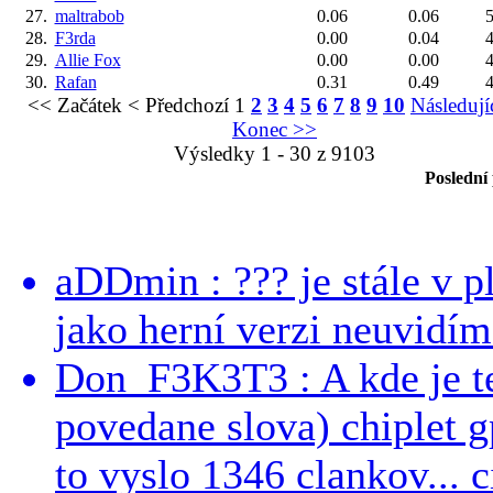
27.
maltrabob
0.06
0.06
5
28.
F3rda
0.00
0.04
4
29.
Allie Fox
0.00
0.00
4
30.
Rafan
0.31
0.49
4
<< Začátek
< Předchozí
1
2
3
4
5
6
7
8
9
10
Následují
Konec >>
Výsledky 1 - 30 z 9103
Poslední
aDDmin : ??? je stále v pl
jako herní verzi neuvidíme
Don_F3K3T3 : A kde je te
povedane slova) chiplet g
to vyslo 1346 clankov... ci