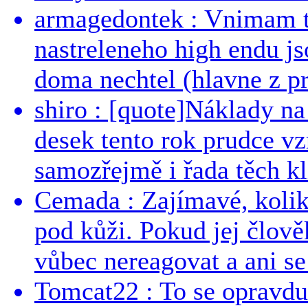
armagedontek : Vnimam to
nastreleneho high endu js
doma nechtel (hlavne z pr
shiro : [quote]Náklady n
desek tento rok prudce vzr
samozřejmě i řada těch kl
Cemada : Zajímavé, kolika
pod kůži. Pokud jej člově
vůbec nereagovat a ani se 
Tomcat22 : To se opravdu