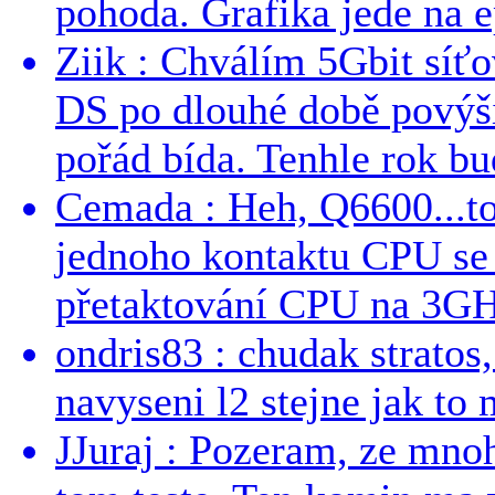
pohoda. Grafika jede na e
Ziik : Chválím 5Gbit síť
DS po dlouhé době povýši
pořád bída. Tenhle rok bud
Cemada : Heh, Q6600...t
jednoho kontaktu CPU s
přetaktování CPU na 3GHz
ondris83 : chudak stratos,
navyseni l2 stejne jak to 
JJuraj : Pozeram, ze mnoh