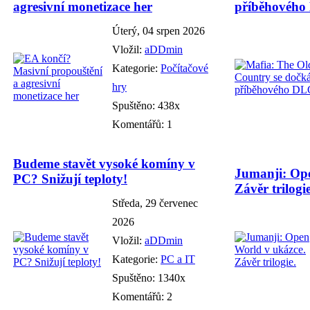
agresivní monetizace her
příběhového
Úterý, 04 srpen 2026
Vložil:
aDDmin
Kategorie:
Počítačové
hry
Spuštěno: 438x
Komentářů: 1
Budeme stavět vysoké komíny v
Jumanji: Ope
PC? Snižují teploty!
Závěr trilogie
Středa, 29 červenec
2026
Vložil:
aDDmin
Kategorie:
PC a IT
Spuštěno: 1340x
Komentářů: 2