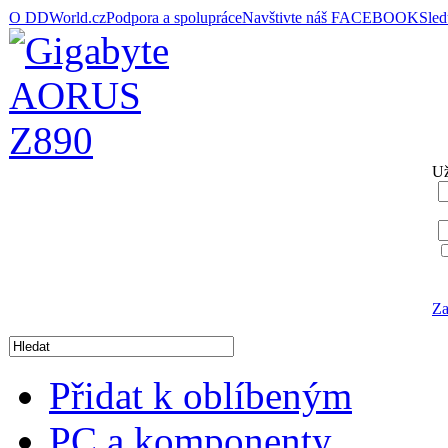
O DDWorld.cz
Podpora a spolupráce
Navštivte náš FACEBOOK
Sle
Už
Za
Přidat k oblíbeným
PC a komponenty