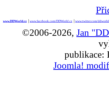
Při
www.DDWorld.cz
│
www.facebook.com/DDWorld.cz
│
www.twitter.com/ddworld
©2006-2026,
Jan "DD
vy
publikace:
Joomla! modif