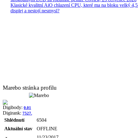
Klasické kvalitní AiO chlazení CPU, které ma na bloku velký 4
displej a nestojí nesmysl?
Marebo stránka profilu
Digibody:
0.01
Digirank:
7527.
Shlédnutí
6504
Aktuální stav
OFFLINE
11/23/2017