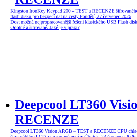
Kingston IronKey Keypad 200 – TEST a RECENZE šifrované
flash disku pro bezpečí dat na cesty
Pondělí, 27 červenec 2026
Dost možná nejpropracovanější řešení klasického USB Flash disk
Odolné a šifrované. Jaké je v praxi?
Deepcool LT360 Vis
RECENZE
Deepcool LT360 Vision ARGB – TEST a RECENZE CPU chlad
širokoúhlým LCD za rozumné peníze
Čtvrtek, 23 červenec 2026