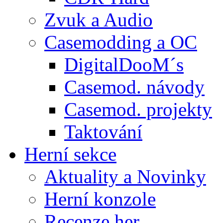
Zvuk a Audio
Casemodding a OC
DigitalDooM´s
Casemod. návody
Casemod. projekty
Taktování
Herní sekce
Aktuality a Novinky
Herní konzole
Recenze her