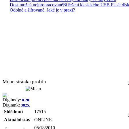
Dost možná nejpropracovanější řešení klasického USB Flash disk
Odolné a šifrované. Jaké je v praxi?
Milan stránka profilu
Digibody:
0.20
Digirank:
3825.
Shlédnutí
17515
Aktuální stav
ONLINE
05/18/2010