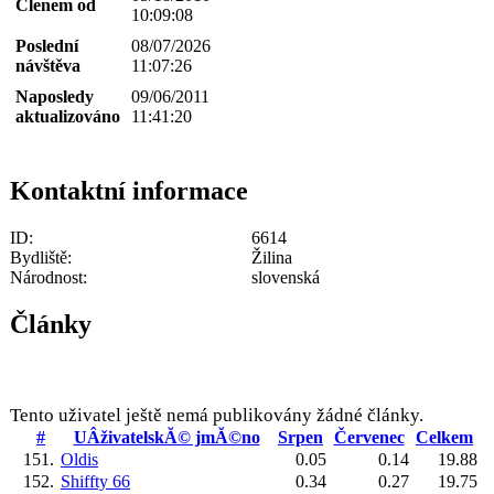
Členem od
10:09:08
Poslední
08/07/2026
návštěva
11:07:26
Naposledy
09/06/2011
aktualizováno
11:41:20
Kontaktní informace
ID:
6614
Bydliště:
Žilina
Národnost:
slovenská
Články
Tento uživatel ještě nemá publikovány žádné články.
#
UÂživatelskĂ© jmĂ©no
Srpen
Červenec
Celkem
151.
Oldis
0.05
0.14
19.88
152.
Shiffty 66
0.34
0.27
19.75