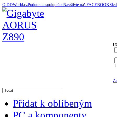
O DDWorld.cz
Podpora a spolupráce
Navštivte náš FACEBOOK
Sle
Už
Za
Přidat k oblíbeným
PC a komponenty