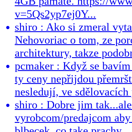
4GB pamäte. https://ww
v=5Qs2yp7ej0Y...
shiro : Ako si zmeral vyt
Nehovoriac o tom, ze por
architektury, takze podob
pcmaker : Když se bavím
ty ceny nepřijdou přemršt
nesledují, ve sdělovacích 
shiro : Dobre jim tak...al
vyrobcom/predajcom aby z
blbecek, co take prachy ..