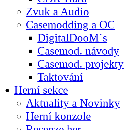
Zvuk a Audio
Casemodding a OC
DigitalDooM´s
Casemod. návody
Casemod. projekty
Taktování
Herní sekce
Aktuality a Novinky
Herní konzole
Recenze her