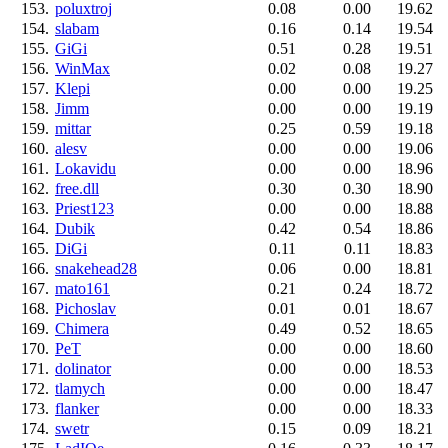
153.
poluxtroj
0.08
0.00
19.62
154.
slabam
0.16
0.14
19.54
155.
GiGi
0.51
0.28
19.51
156.
WinMax
0.02
0.08
19.27
157.
Klepi
0.00
0.00
19.25
158.
Jimm
0.00
0.00
19.19
159.
mittar
0.25
0.59
19.18
160.
alesv
0.00
0.00
19.06
161.
Lokavidu
0.00
0.00
18.96
162.
free.dll
0.30
0.30
18.90
163.
Priest123
0.00
0.00
18.88
164.
Dubik
0.42
0.54
18.86
165.
DiGi
0.11
0.11
18.83
166.
snakehead28
0.06
0.00
18.81
167.
mato161
0.21
0.24
18.72
168.
Pichoslav
0.01
0.01
18.67
169.
Chimera
0.49
0.52
18.65
170.
PeT
0.00
0.00
18.60
171.
dolinator
0.00
0.00
18.53
172.
tlamych
0.00
0.00
18.47
173.
flanker
0.00
0.00
18.33
174.
swetr
0.15
0.09
18.21