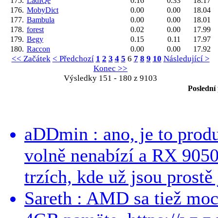
175.
LadIQe
0.16
0.33
18.17
176.
MobyDict
0.00
0.00
18.04
177.
Bambula
0.00
0.00
18.01
178.
forest
0.02
0.00
17.99
179.
Begy
0.15
0.11
17.97
180.
Raccon
0.00
0.00
17.92
<< Začátek
< Předchozí
1
2
3
4
5
6
7
8
9
10
Následující >
Konec >>
Výsledky 151 - 180 z 9103
Poslední
aDDmin : ano, je to produ
volně nenabízí a RX 9050
trzích, kde už jsou prostě 
Sareth : AMD sa tiež mo