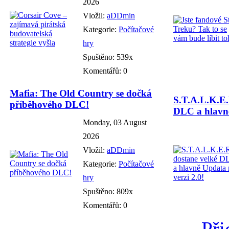
2026
Vložil:
aDDmin
Kategorie:
Počítačové
hry
Spuštěno: 539x
Komentářů: 0
Mafia: The Old Country se dočká
S.T.A.L.K.E.
příběhového DLC!
DLC a hlavně
Monday, 03 August
2026
Vložil:
aDDmin
Kategorie:
Počítačové
hry
Spuštěno: 809x
Komentářů: 0
Při