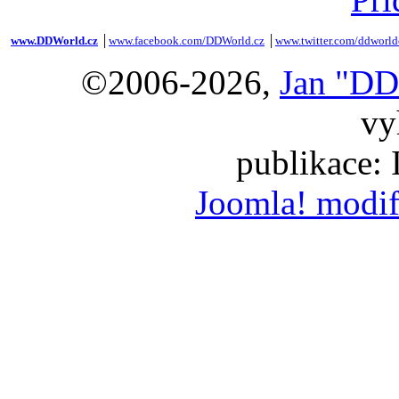
www.DDWorld.cz
│
www.facebook.com/DDWorld.cz
│
www.twitter.com/ddworld
©2006-2026,
Jan "DD
vy
publikace:
Joomla! modif