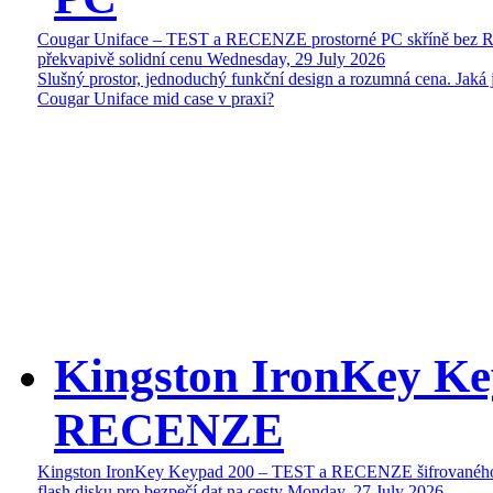
Cougar Uniface – TEST a RECENZE prostorné PC skříně bez 
překvapivě solidní cenu
Wednesday, 29 July 2026
Slušný prostor, jednoduchý funkční design a rozumná cena. Jaká 
Cougar Uniface mid case v praxi?
Kingston IronKey Ke
RECENZE
Kingston IronKey Keypad 200 – TEST a RECENZE šifrované
flash disku pro bezpečí dat na cesty
Monday, 27 July 2026