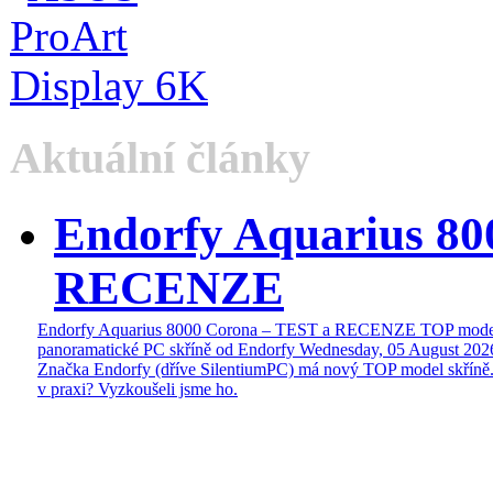
Aktuální články
Endorfy Aquarius 80
RECENZE
Endorfy Aquarius 8000 Corona – TEST a RECENZE TOP mode
panoramatické PC skříně od Endorfy
Wednesday, 05 August 202
Značka Endorfy (dříve SilentiumPC) má nový TOP model skříně.
v praxi? Vyzkoušeli jsme ho.