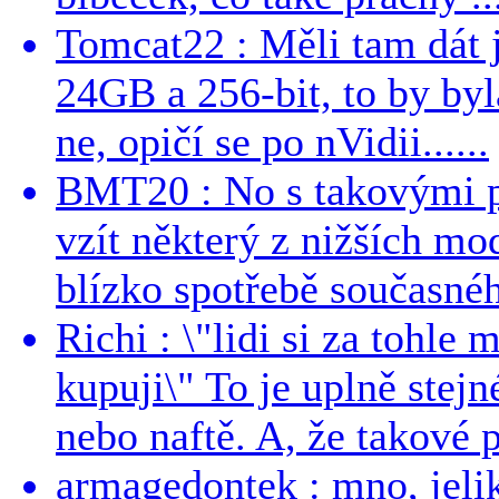
Tomcat22 : Měli tam dát 
24GB a 256-bit, to by byla
ne, opičí se po nVidii......
BMT20 : No s takovými p
vzít některý z nižších mo
blízko spotřebě současnéh
Richi : \"lidi si za tohle
kupuji\" To je uplně stejn
nebo naftě. A, že takové p
armagedontek : mno, jeli