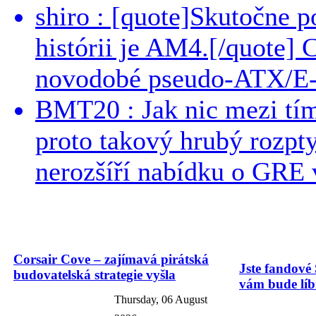
shiro : [quote]Skutočne 
histórii je AM4.[/quote]
novodobé pseudo-ATX/E-
BMT20 : Jak nic mezi tí
proto takový hrubý rozpt
nerozšíří nabídku o GRE v
Corsair Cove – zajímavá pirátská
Jste fandové 
budovatelská strategie vyšla
vám bude líbi
Thursday, 06 August