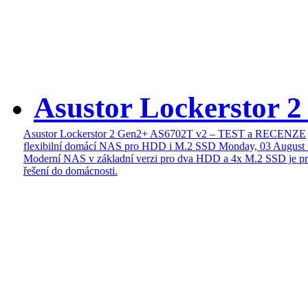
Asustor Lockerstor 
Asustor Lockerstor 2 Gen2+ AS6702T v2 – TEST a RECENZE
flexibilní domácí NAS pro HDD i M.2 SSD
Monday, 03 August
Moderní NAS v základní verzi pro dva HDD a 4x M.2 SSD je pr
řešení do domácnosti.