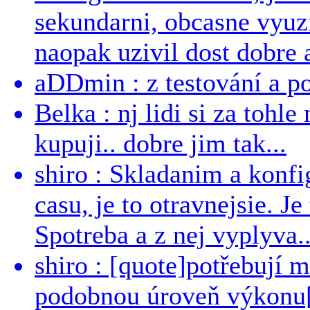
sekundarni, obcasne vyuzi
naopak uzivil dost dobre a
aDDmin : z testování a pou
Belka : nj lidi si za tohl
kupuji.. dobre jim tak...
shiro : Skladanim a konfi
casu, je to otravnejsie. Je
Spotreba a z nej vyplyva..
shiro : [quote]potřebují 
podobnou úroveň výkonu[/