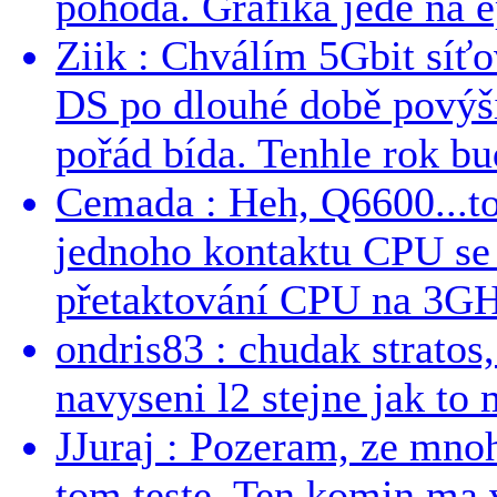
pohoda. Grafika jede na e
Ziik : Chválím 5Gbit síť
DS po dlouhé době povýši
pořád bída. Tenhle rok bud
Cemada : Heh, Q6600...t
jednoho kontaktu CPU s
přetaktování CPU na 3GHz
ondris83 : chudak stratos,
navyseni l2 stejne jak to 
JJuraj : Pozeram, ze mnoh
tom teste. Ten komin ma 