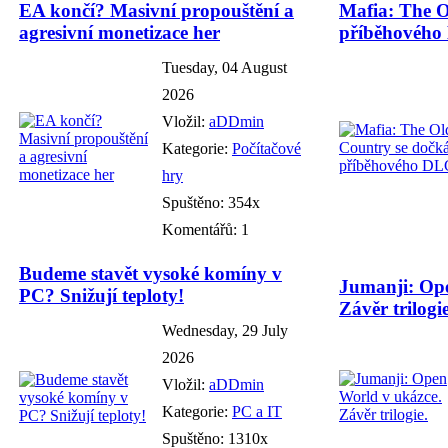
EA končí? Masivní propouštění a
Mafia: The O
agresivní monetizace her
příběhového
Tuesday, 04 August
2026
Vložil:
aDDmin
Kategorie:
Počítačové
hry
Spuštěno: 354x
Komentářů: 1
Budeme stavět vysoké komíny v
Jumanji: Ope
PC? Snižují teploty!
Závěr trilogie
Wednesday, 29 July
2026
Vložil:
aDDmin
Kategorie:
PC a IT
Spuštěno: 1310x