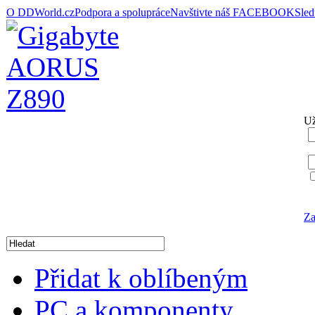
O DDWorld.cz
Podpora a spolupráce
Navštivte náš FACEBOOK
Sle
Už
Za
Přidat k oblíbeným
PC a komponenty