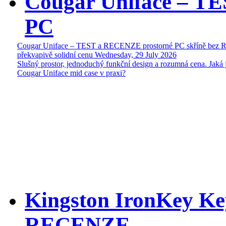
Cougar Uniface – T
PC
Cougar Uniface – TEST a RECENZE prostorné PC skříně bez 
překvapivě solidní cenu
Wednesday, 29 July 2026
Slušný prostor, jednoduchý funkční design a rozumná cena. Jaká 
Cougar Uniface mid case v praxi?
Kingston IronKey Ke
RECENZE