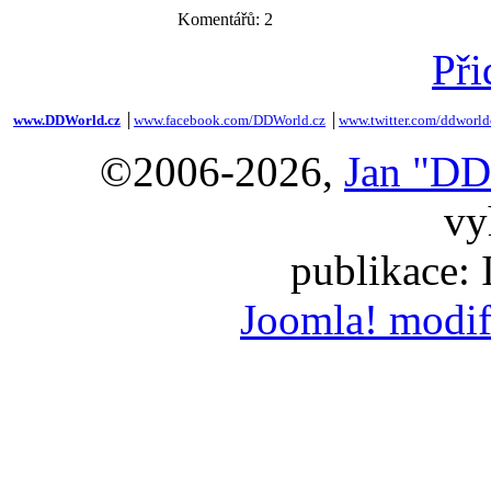
Komentářů: 2
Při
www.DDWorld.cz
│
www.facebook.com/DDWorld.cz
│
www.twitter.com/ddworld
©2006-2026,
Jan "DD
vy
publikace:
Joomla! modif