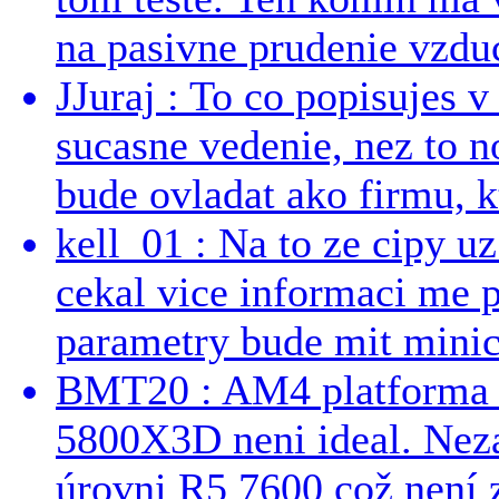
na pasivne prudenie vzduc
JJuraj : To co popisujes v
sucasne vedenie, nez to 
bude ovladat ako firmu, kt
kell_01 : Na to ze cipy u
cekal vice informaci me 
parametry bude mit minici
BMT20 : AM4 platforma oh
5800X3D neni ideal. Neza
úrovni R5 7600 což není z