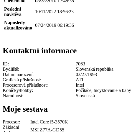
Členem od
08/28/2010 17:48:38
Poslední
10/11/2022 18:56:23
návštěva
Naposledy
07/24/2019 06:19:36
aktualizováno
Kontaktní informace
ID:
7063
Bydliště:
Slovenská republika
Datum narození:
03/27/1993
Grafická přislušnost:
ATI
Procesorová příslušnost:
Intel
Koníčky/hobby:
Počítače, bicyklovanie a baby 
Národnost:
Slovenská
Moje sestava
Procesor:
Intel Core i5-3570K
Základní
MSI Z77A-GD55