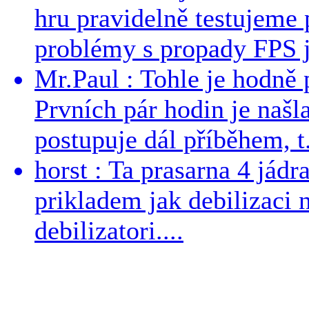
hru pravidelně testujeme
problémy s propady FPS j
Mr.Paul : Tohle je hodně 
Prvních pár hodin je našl
postupuje dál příběhem, t.
horst : Ta prasarna 4 jád
prikladem jak debilizaci
debilizatori....