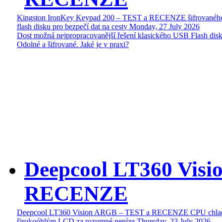
Kingston IronKey Keypad 200 – TEST a RECENZE šifrované
flash disku pro bezpečí dat na cesty
Monday, 27 July 2026
Dost možná nejpropracovanější řešení klasického USB Flash disk
Odolné a šifrované. Jaké je v praxi?
Deepcool LT360 Vis
RECENZE
Deepcool LT360 Vision ARGB – TEST a RECENZE CPU chlad
širokoúhlým LCD za rozumné peníze
Thursday, 23 July 2026