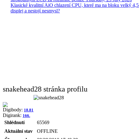
Klasické kvalitní AiO chlazení CPU, které ma na bloku velký 4
displej a nestojí nesmysl?
snakehead28 stránka profilu
Digibody:
18.81
Digirank:
166.
Shlédnutí
65569
Aktuální stav
OFFLINE