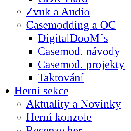
Zvuk a Audio
Casemodding a OC
DigitalDooM´s
Casemod. návody
Casemod. projekty
Taktování
Herní sekce
Aktuality a Novinky
Herní konzole
Recenze her