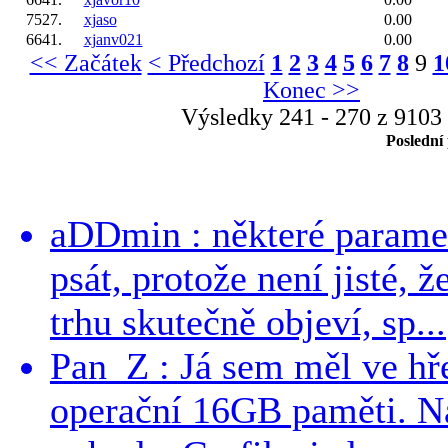
7527.
xjaso
0.00
6641.
xjanv021
0.00
<< Začátek
< Předchozí
1
2
3
4
5
6
7
8
9
1
Konec >>
Výsledky 241 - 270 z 9103
Poslední
aDDmin : některé parame
psát, protože není jisté, ž
trhu skutečně objeví, sp...
Pan_Z : Já sem měl ve hře
operační 16GB paměti. N