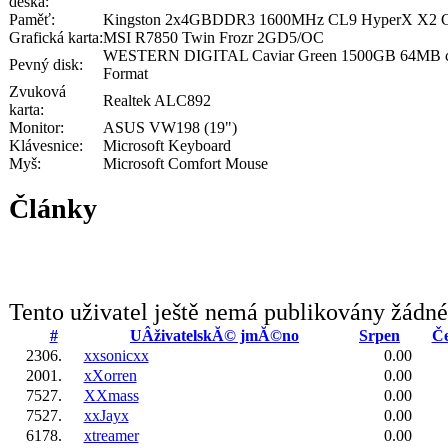
deska:
Paměť:
Kingston 2x4GBDDR3 1600MHz CL9 HyperX X2 Gr
Grafická karta:
MSI R7850 Twin Frozr 2GD5/OC
WESTERN DIGITAL Caviar Green 1500GB 64MB ca
Pevný disk:
Format
Zvuková
Realtek ALC892
karta:
Monitor:
ASUS VW198 (19")
Klávesnice:
Microsoft Keyboard
Myš:
Microsoft Comfort Mouse
Články
Tento uživatel ještě nemá publikovány žádné
#
UÂživatelskĂ© jmĂ©no
Srpen
Če
2306.
xxsonicxx
0.00
2001.
xXorren
0.00
7527.
XXmass
0.00
7527.
xxJayx
0.00
6178.
xtreamer
0.00