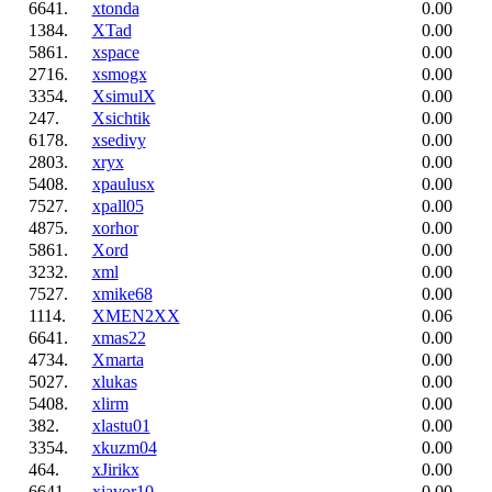
6641.
xtonda
0.00
1384.
XTad
0.00
5861.
xspace
0.00
2716.
xsmogx
0.00
3354.
XsimulX
0.00
247.
Xsichtik
0.00
6178.
xsedivy
0.00
2803.
xryx
0.00
5408.
xpaulusx
0.00
7527.
xpall05
0.00
4875.
xorhor
0.00
5861.
Xord
0.00
3232.
xml
0.00
7527.
xmike68
0.00
1114.
XMEN2XX
0.06
6641.
xmas22
0.00
4734.
Xmarta
0.00
5027.
xlukas
0.00
5408.
xlirm
0.00
382.
xlastu01
0.00
3354.
xkuzm04
0.00
464.
xJirikx
0.00
6641.
xjavor10
0.00