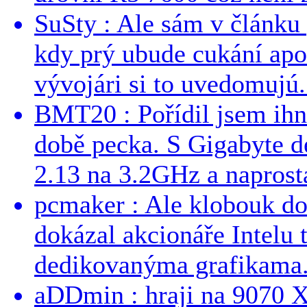
SuSty : Ale sám v článku 
kdy prý ubude cukání apo
vývojári si to uvedomujú..
BMT20 : Pořídil jsem ih
době pecka. S Gigabyte d
2.13 na 3.2GHz a naprostá
pcmaker : Ale klobouk do
dokázal akcionáře Intelu 
dedikovanýma grafikama..
aDDmin : hraji na 9070 XT