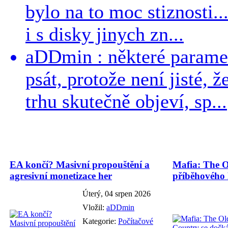
bylo na to moc stiznosti..
i s disky jinych zn...
aDDmin : některé parame
psát, protože není jisté, ž
trhu skutečně objeví, sp...
EA končí? Masivní propouštění a
Mafia: The O
agresivní monetizace her
příběhového
Úterý, 04 srpen 2026
Vložil:
aDDmin
Kategorie:
Počítačové