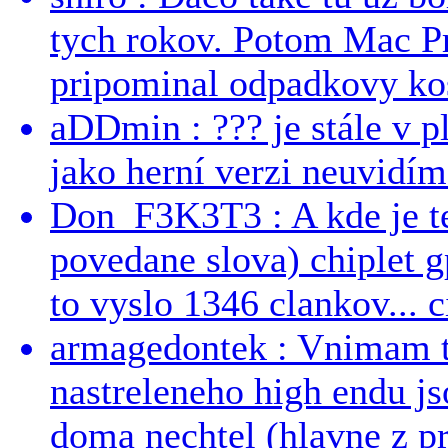
tych rokov. Potom Mac Pr
pripominal odpadkovy kos
aDDmin : ??? je stále v pl
jako herní verzi neuvidíme
Don_F3K3T3 : A kde je te
povedane slova) chiplet g
to vyslo 1346 clankov... ci
armagedontek : Vnimam to
nastreleneho high endu js
doma nechtel (hlavne z pr