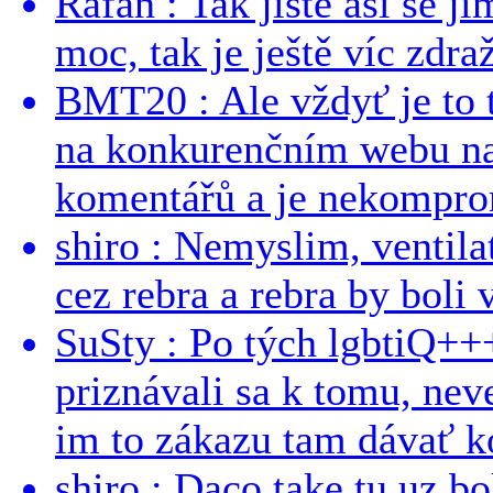
Rafan : Tak jistě asi se j
moc, tak je ještě víc zdraž
BMT20 : Ale vždyť je to 
na konkurenčním webu na 
komentářů a je nekomprom
shiro : Nemyslim, ventil
cez rebra a rebra by boli v
SuSty : Po tých lgbtiQ++
priznávali sa k tomu, nev
im to zákazu tam dávať ko
shiro : Daco take tu uz b