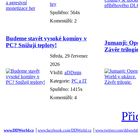
hry
Spuštěno: 564x
Komentářů: 2
Budeme stavět vysoké komíny v
Jumanji: Ope
PC? Snižují teploty!
Závěr trilogie
Středa, 29 červenec
2026
Vložil:
aDDmin
Kategorie:
PC a IT
Spuštěno: 1415x
Komentářů: 4
Při
www.DDWorld.cz
│
www.facebook.com/DDWorld.cz
│
www.twitter.com/ddworld