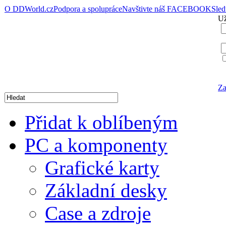
O DDWorld.cz
Podpora a spolupráce
Navštivte náš FACEBOOK
Sle
Už
Za
Přidat k oblíbeným
PC a komponenty
Grafické karty
Základní desky
Case a zdroje