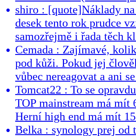
shiro : [quote]Náklady n
desek tento rok prudce vzr
samozřejmě i řada těch kl
Cemada : Zajímavé, kolika
pod kůži. Pokud jej člově
vůbec nereagovat a ani se 
Tomcat22 : To se opravdu
TOP mainstream má mít 
Herní high end má mít 15
Belka : synology prej od t