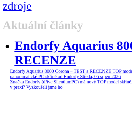
Aktuální články
Endorfy Aquarius 80
RECENZE
Endorfy Aquarius 8000 Corona – TEST a RECENZE TOP mode
panoramatické PC skříně od Endorfy
Středa, 05 srpen 2026
Značka Endorfy (dříve SilentiumPC) má nový TOP model skříně.
v praxi? Vyzkoušeli jsme ho.