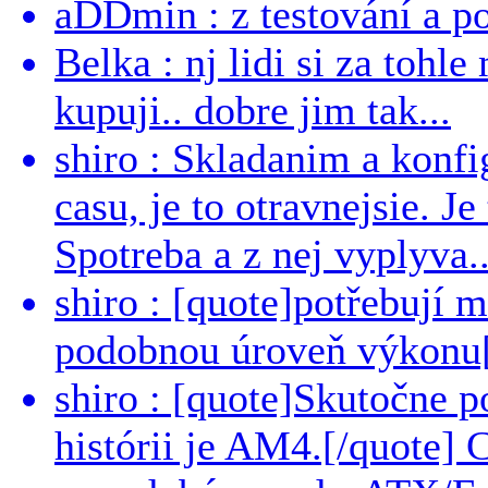
aDDmin : z testování a pou
Belka : nj lidi si za tohl
kupuji.. dobre jim tak...
shiro : Skladanim a konfi
casu, je to otravnejsie. Je
Spotreba a z nej vyplyva..
shiro : [quote]potřebují 
podobnou úroveň výkonu[/
shiro : [quote]Skutočne 
histórii je AM4.[/quote]