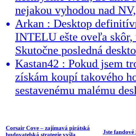
nejakou vyhodou nad NV, 
Arkan : Desktop definit
INTELU ešte oveľa skôr,
Skutočne posledná desktop
Kastan42 : Pokud jsem tro
získám koupí takového h
sestavenému malému deskt
Corsair Cove – zajímavá pirátská
Jste fandové 
budovatelská strategie vyšla