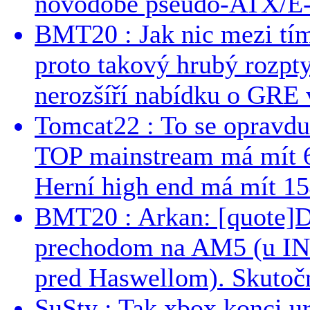
novodobé pseudo-ATX/E-
BMT20 : Jak nic mezi tí
proto takový hrubý rozpt
nerozšíří nabídku o GRE v
Tomcat22 : To se opravdu
TOP mainstream má mít 
Herní high end má mít 15
BMT20 : Arkan: [quote]De
prechodom na AM5 (u INT
pred Haswellom). Skutočn
SuSty : Tak xbox konci ur