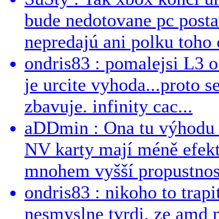
bude nedotovane pc post
nepredajú ani polku toho c
ondris83 : pomalejsi L3 o
je urcite vyhoda...proto 
zbavuje. infinity cac...
aDDmin : Ona tu výhodu a
NV karty mají méně efekt
mnohem vyšší propustnost
ondris83 : nikoho to trapi
nesmyslne tvrdi, ze amd m