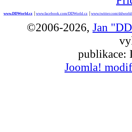
www.DDWorld.cz
│
www.facebook.com/DDWorld.cz
│
www.twitter.com/ddworld
©2006-2026,
Jan "DD
vy
publikace:
Joomla! modif