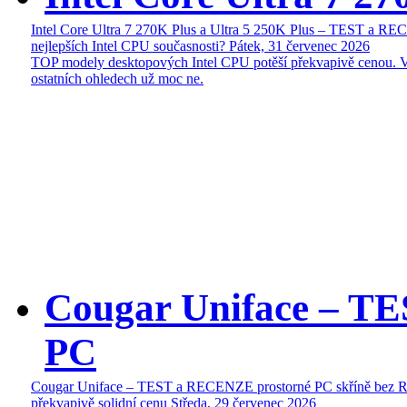
Intel Core Ultra 7 270K Plus a Ultra 5 250K Plus – TEST a R
nejlepších Intel CPU současnosti?
Pátek, 31 červenec 2026
TOP modely desktopových Intel CPU potěší překvapivě cenou. 
ostatních ohledech už moc ne.
Cougar Uniface – T
PC
Cougar Uniface – TEST a RECENZE prostorné PC skříně bez 
překvapivě solidní cenu
Středa, 29 červenec 2026