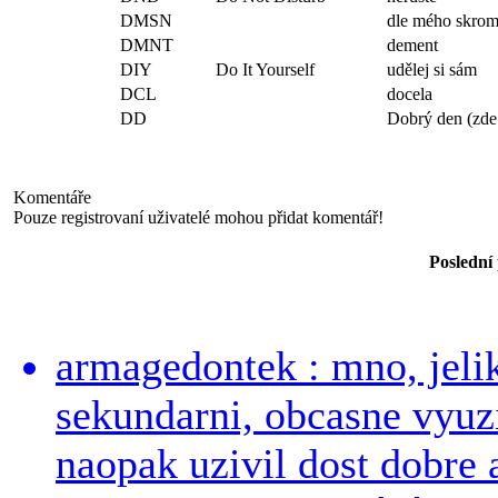
DMSN
dle mého skrom
DMNT
dement
DIY
Do It Yourself
udělej si sám
DCL
docela
DD
Dobrý den (zde 
Komentáře
Pouze registrovaní uživatelé mohou přidat komentář!
Poslední
armagedontek : mno, jeli
sekundarni, obcasne vyuzi
naopak uzivil dost dobre a