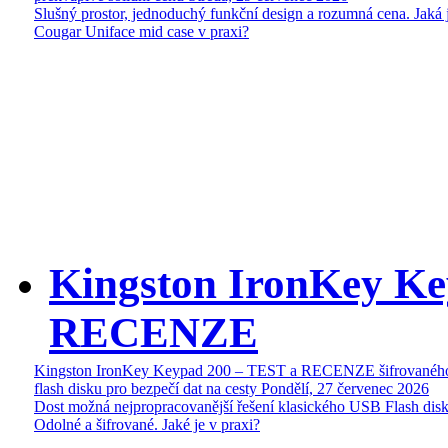
Slušný prostor, jednoduchý funkční design a rozumná cena. Jaká 
Cougar Uniface mid case v praxi?
Kingston IronKey Ke
RECENZE
Kingston IronKey Keypad 200 – TEST a RECENZE šifrované
flash disku pro bezpečí dat na cesty
Pondělí, 27 červenec 2026
Dost možná nejpropracovanější řešení klasického USB Flash disk
Odolné a šifrované. Jaké je v praxi?