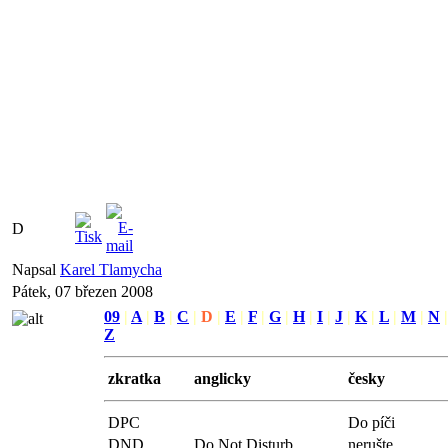
D
Napsal
Karel Tlamycha
Pátek, 07 březen 2008
09
|
A
|
B
|
C
|
D
|
E
|
F
|
G
|
H
|
I
|
J
|
K
|
L
|
M
|
N
Z
zkratka
anglicky
česky
DPC
Do píči
DND
Do Not Disturb
nerušte