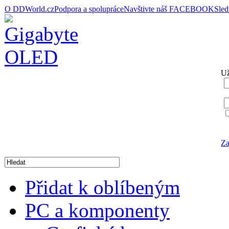
O DDWorld.cz
Podpora a spolupráce
Navštivte náš FACEBOOK
Sle
Už
Za
Přidat k oblíbeným
PC a komponenty