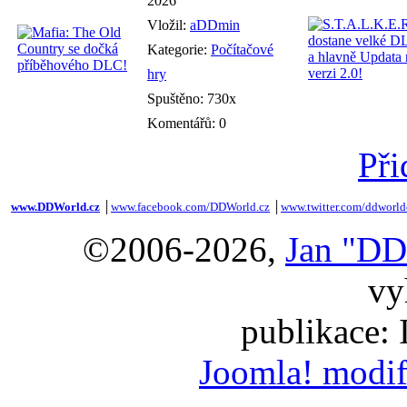
2026
Vložil:
aDDmin
Kategorie:
Počítačové
hry
Spuštěno: 730x
Komentářů: 0
Při
www.DDWorld.cz
│
www.facebook.com/DDWorld.cz
│
www.twitter.com/ddworld
©2006-2026,
Jan "DD
vy
publikace:
Joomla! modif