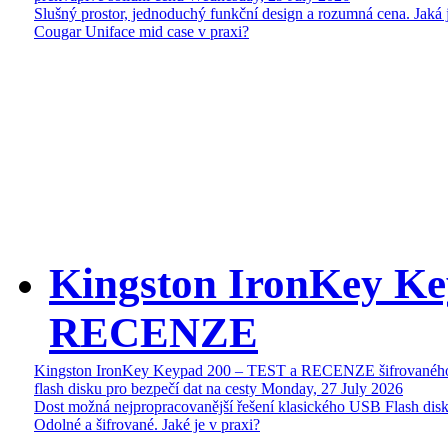
Slušný prostor, jednoduchý funkční design a rozumná cena. Jaká 
Cougar Uniface mid case v praxi?
Kingston IronKey Ke
RECENZE
Kingston IronKey Keypad 200 – TEST a RECENZE šifrované
flash disku pro bezpečí dat na cesty
Monday, 27 July 2026
Dost možná nejpropracovanější řešení klasického USB Flash disk
Odolné a šifrované. Jaké je v praxi?