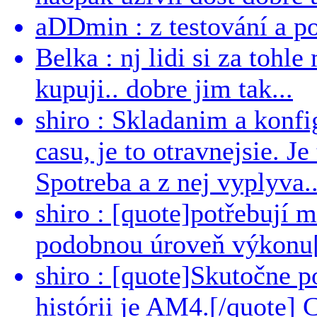
aDDmin : z testování a pou
Belka : nj lidi si za tohl
kupuji.. dobre jim tak...
shiro : Skladanim a konfi
casu, je to otravnejsie. Je
Spotreba a z nej vyplyva..
shiro : [quote]potřebují 
podobnou úroveň výkonu[/
shiro : [quote]Skutočne 
histórii je AM4.[/quote]