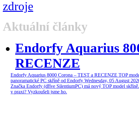
Aktuální články
Endorfy Aquarius 80
RECENZE
Endorfy Aquarius 8000 Corona – TEST a RECENZE TOP mode
panoramatické PC skříně od Endorfy
Wednesday, 05 August 202
Značka Endorfy (dříve SilentiumPC) má nový TOP model skříně.
v praxi? Vyzkoušeli jsme ho.