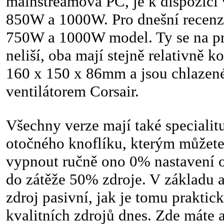
mainstreamová PC, je k dispozici
850W a 1000W. Pro dnešní recenz
750W a 1000W model. Ty se na pr
neliší, oba mají stejně relativně 
160 x 150 x 86mm a jsou chlaze
ventilátorem Corsair.
Všechny verze mají také specialit
otočného knoflíku, kterým můžete 
vypnout ručně ono 0% nastavení o
do zátěže 50% zdroje. V základu 
zdroj pasivní, jak je tomu praktic
kvalitních zdrojů dnes. Zde máte 