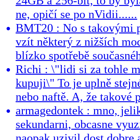
24GB a 256-bit, to by byla
ne, opičí se po nVidii......
BMT20 : No s takovými p
vzít některý z nižších mo
blízko spotřebě současnéh
Richi : \"lidi si za tohle
kupuji\" To je uplně stejn
nebo naftě. A, že takové p
armagedontek : mno, jeli
sekundarni, obcasne vyuzi
naopak uzivil dost dobre a