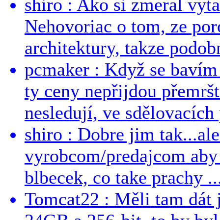
shiro : Ako si zmeral vyt
Nehovoriac o tom, ze por
architektury, takze podob
pcmaker : Když se bavím
ty ceny nepřijdou přemršt
nesledují, ve sdělovacích 
shiro : Dobre jim tak...al
vyrobcom/predajcom aby z
blbecek, co take prachy ..
Tomcat22 : Měli tam dát 