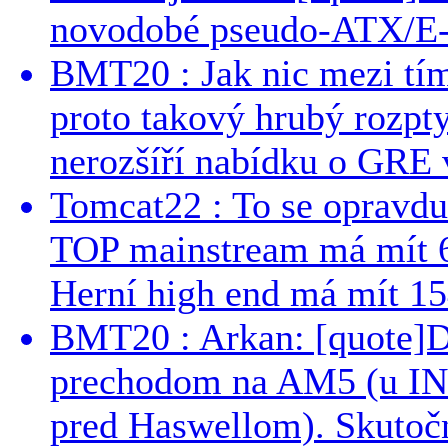
novodobé pseudo-ATX/E-
BMT20 : Jak nic mezi tí
proto takový hrubý rozpt
nerozšíří nabídku o GRE v
Tomcat22 : To se opravdu
TOP mainstream má mít 
Herní high end má mít 15
BMT20 : Arkan: [quote]De
prechodom na AM5 (u INT
pred Haswellom). Skutočn