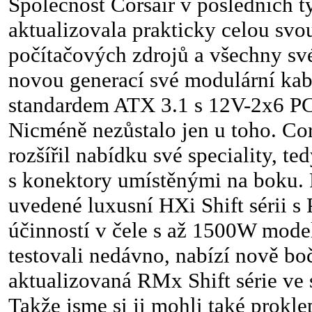
Společnost Corsair v posledních 
aktualizovala prakticky celou svo
počítačových zdrojů a všechny sv
novou generací své modulární kab
standardem ATX 3.1 s 12V-2x6 PC
Nicméně nezůstalo jen u toho. Cor
rozšířil nabídku své speciality, te
s konektory umístěnými na boku.
uvedené luxusní HXi Shift sérii s
účinností v čele s až 1500W mode
testovali nedávno, nabízí nově bo
aktualizovaná RMx Shift série ve 
Takže jsme si ji mohli také prokle