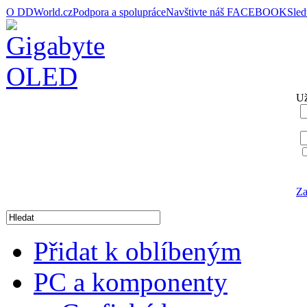
O DDWorld.cz
Podpora a spolupráce
Navštivte náš FACEBOOK
Sle
Už
Za
Přidat k oblíbeným
PC a komponenty