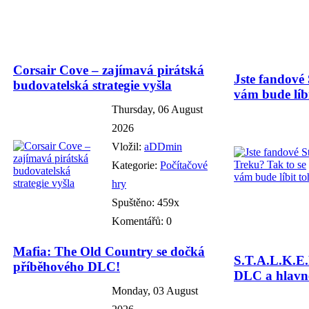
Corsair Cove – zajímavá pirátská
Jste fandové 
budovatelská strategie vyšla
vám bude líbi
Thursday, 06 August
2026
Vložil:
aDDmin
Kategorie:
Počítačové
hry
Spuštěno: 459x
Komentářů: 0
Mafia: The Old Country se dočká
S.T.A.L.K.E.
příběhového DLC!
DLC a hlavně
Monday, 03 August