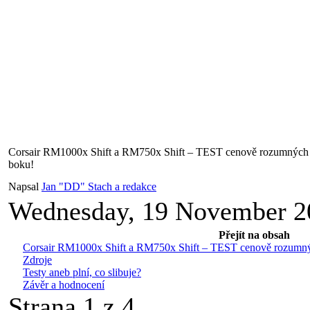
Corsair RM1000x Shift a RM750x Shift – TEST cenově rozumných 
boku!
Napsal
Jan "DD" Stach a redakce
Wednesday, 19 November 2
Přejít na obsah
Corsair RM1000x Shift a RM750x Shift – TEST cenově rozumný
Zdroje
Testy aneb plní, co slibuje?
Závěr a hodnocení
Strana 1 z 4