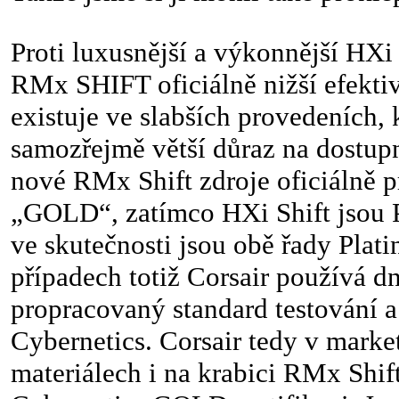
Proti luxusnější a výkonnější HXi
RMx SHIFT oficiálně nižší efektiv
existuje ve slabších provedeních, 
samozřejmě větší důraz na dostupn
nové RMx Shift zdroje oficiálně p
„GOLD“, zatímco HXi Shift jso
ve skutečnosti jsou obě řady Plati
případech totiž Corsair používá dn
propracovaný standard testování 
Cybernetics. Corsair tedy v mark
materiálech i na krabici RMx Shif